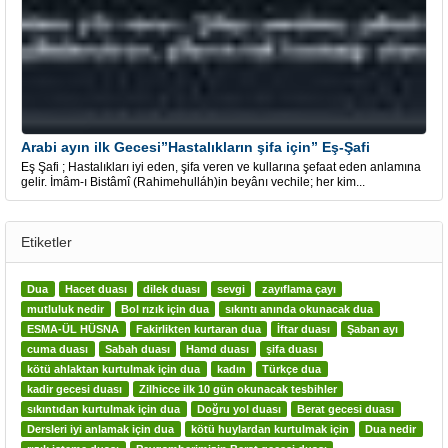
Arabi ayın ilk Gecesi”Hastalıkların şifa için” Eş-Şafi
Eş Şafi ; Hastalıkları iyi eden, şifa veren ve kullarına şefaat eden anlamına
gelir. İmâm-ı Bistâmî (Rahimehulláh)in beyânı vechile; her kim...
Etiketler
Dua
Hacet duası
dilek duası
sevgi
zayıflama çayı
mutluluk nedir
Bol rızık için dua
sıkıntı anında okunacak dua
ESMA-ÜL HÜSNA
Fakirlikten kurtaran dua
İftar duası
Şaban ayı
cuma duası
Sabah duası
Hamd duası
şifa duası
kötü ahlaktan kurtulmak için dua
kadın
Türkçe dua
kadir gecesi duası
Zilhicce ilk 10 gün okunacak tesbihler
sıkıntıdan kurtulmak için dua
Doğru yol duası
Berat gecesi duası
Dersleri iyi anlamak için dua
kötü huylardan kurtulmak için
Dua nedir