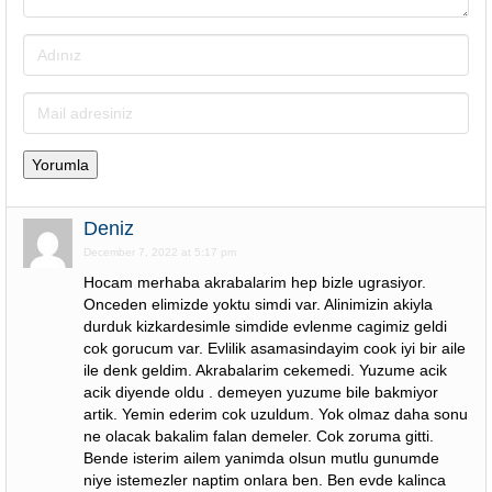
Deniz
December 7, 2022 at 5:17 pm
Hocam merhaba akrabalarim hep bizle ugrasiyor.
Onceden elimizde yoktu simdi var. Alinimizin akiyla
durduk kizkardesimle simdide evlenme cagimiz geldi
cok gorucum var. Evlilik asamasindayim cook iyi bir aile
ile denk geldim. Akrabalarim cekemedi. Yuzume acik
acik diyende oldu . demeyen yuzume bile bakmiyor
artik. Yemin ederim cok uzuldum. Yok olmaz daha sonu
ne olacak bakalim falan demeler. Cok zoruma gitti.
Bende isterim ailem yanimda olsun mutlu gunumde
niye istemezler naptim onlara ben. Ben evde kalinca