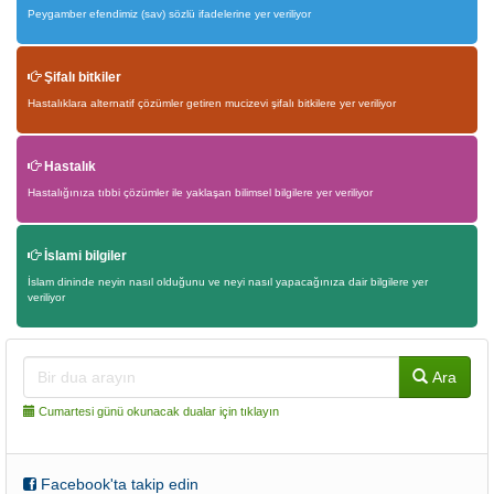
Peygamber efendimiz (sav) sözlü ifadelerine yer veriliyor
Şifalı bitkiler
Hastalıklara alternatif çözümler getiren mucizevi şifalı bitkilere yer veriliyor
Hastalık
Hastalığınıza tıbbi çözümler ile yaklaşan bilimsel bilgilere yer veriliyor
İslami bilgiler
İslam dininde neyin nasıl olduğunu ve neyi nasıl yapacağınıza dair bilgilere yer
veriliyor
Ara
Cumartesi günü okunacak dualar için tıklayın
Facebook'ta takip edin