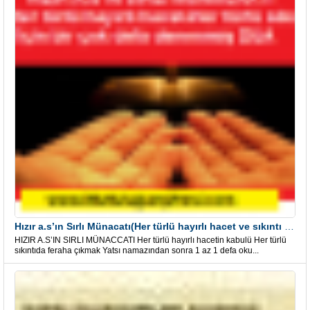
Hızır a.s’ın Sırlı Münacatı(Her türlü hayırlı hacet ve sıkıntı için)
HIZIR A.S’IN SIRLI MÜNACCATI Her türlü hayırlı hacetin kabulü Her türlü
sıkıntıda feraha çıkmak Yatsı namazından sonra 1 az 1 defa oku...