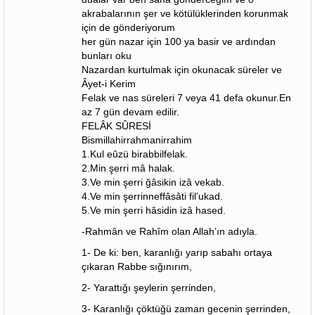
akrabalarının şer ve kötülüklerinden korunmak
için de gönderiyorum
her gün nazar için 100 ya basir ve ardından
bunları oku
Nazardan kurtulmak için okunacak süreler ve
Âyet-i Kerim
Felak ve nas süreleri 7 veya 41 defa okunur.En
az 7 gün devam edilir.
FELÂK SÛRESİ
Bismillahirrahmanirrahim
1.Kul eûzü birabbilfelak.
2.Min şerri mâ halak.
3.Ve min şerri ğâsikin izâ vekab.
4.Ve min şerrinneffâsâti fil’ukad.
5.Ve min şerri hâsidin izâ hased.
-Rahmân ve Rahîm olan Allah’ın adıyla.
1- De ki: ben, karanlığı yarıp sabahı ortaya
çıkaran Rabbe sığınırım,
2- Yarattığı şeylerin şerrinden,
3- Karanlığı çöktüğü zaman gecenin şerrinden,