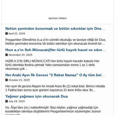
sponsor reklam
Nefsin şerrinden korunmak ve bütün sıkıntılar için Önemli bir Dua
April 22, 2026
Peygamber Efendimiz (s.a.v)’in sürekli okuduğu ve tavsiye ettiği bir Dua;
Nefsin şerrinden korunma.Ve bütün sıkıntılar için okunacak önemli bir ...
Hızır a.s’ın Sırlı Münacatı(Her türlü hayırlı hacet ve sıkıntı için)
November 23, 2025
HIZIR A.S’IN SIRLI MÜNACCATI Her türlü hayırlı hacetin kabulü Her
türlü sıkıntıda feraha çıkmak Yatsı namazından sonra 1 az 1 defa
okunması çok ...
Her Arabi Ayın İlk Gecesi “2 Rekat Namaz” O Ay tüm belalardan kurtuluş
October 21, 2025
Her ayın ilk gecesi Akşam ile imsak Arası İki (2) rekat kılar. Birinci rekatta
1 Fatiha’dan sonra ayın günleri sayısınca 31 kere ihlâs okur. İki...
Yağmur yağması için okunacak Dua
July 29, 2025
Hz. Âişe’den (ra.) nakledilmiştir: Bazı kişiler, yağmur yağmadığı için
kuraklıktan sıkıntıya düştüklerini Peygamberimize söylemişler, bunun