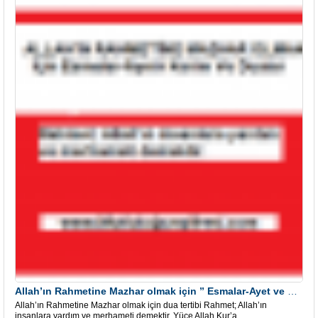
Allah’ın Rahmetine Mazhar olmak için ” Esmalar-Ayet ve Dualar”
Allah’ın Rahmetine Mazhar olmak için dua tertibi Rahmet; Allah’ın
insanlara yardım ve merhameti demektir. Yüce Allah Kur’a...