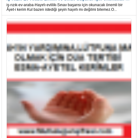
iş-rızık-ev-araba-Hayırlı evlilik-Sınav başarısı için okunacak önemli bir
Âyet-i kerim Kul bazen istediği şeyin hayırlı mı değilmi bilemez.O...