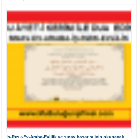
İş-Rızık-Ev-Araba-Evlilik ve sınav başarısı için okunacak Önemli bir Âyet