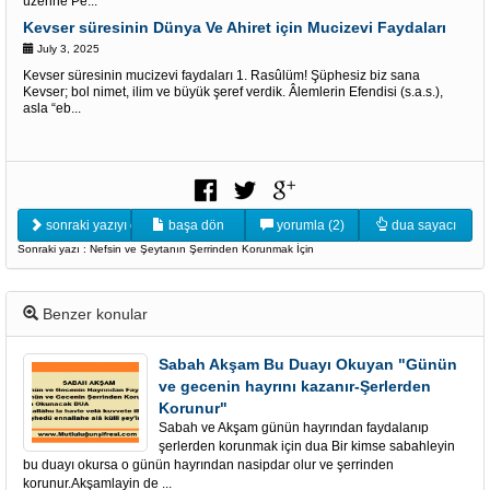
üzerine Pe...
Kevser süresinin Dünya Ve Ahiret için Mucizevi Faydaları
July 3, 2025
Kevser süresinin mucizevi faydaları 1. Rasûlüm! Şüphesiz biz sana
Kevser; bol nimet, ilim ve büyük şeref verdik. Âlemlerin Efendisi (s.a.s.),
asla “eb...
sonraki yazıyı oku
başa dön
yorumla (2)
dua sayacı
Sonraki yazı : Nefsin ve Şeytanın Şerrinden Korunmak İçin
Benzer konular
Sabah Akşam Bu Duayı Okuyan "Günün
ve gecenin hayrını kazanır-Şerlerden
Korunur"
Sabah ve Akşam günün hayrından faydalanıp
şerlerden korunmak için dua Bir kimse sabahleyin
bu duayı okursa o günün hayrından nasipdar olur ve şerrinden
korunur.Akşamlayin de ...