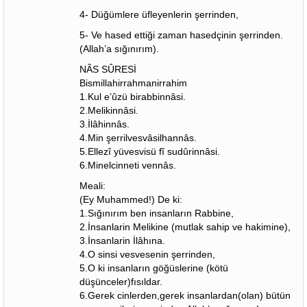
4- Düğümlere üfleyenlerin şerrinden,
5- Ve hased ettiği zaman hasedçinin şerrinden.
(Allah’a sığınırım).
NÂS SÛRESİ
Bismillahirrahmanirrahim
1.Kul e’ûzü birabbinnâsi.
2.Melikinnâsi.
3.İlâhinnâs.
4.Min şerrilvesvâsilhannâs.
5.Ellezî yüvesvisü fî sudûrinnâsi.
6.Minelcinneti vennâs.
Meali:
(Ey Muhammed!) De ki:
1.Sığınırım ben insanların Rabbine,
2.İnsanlarin Melikine (mutlak sahip ve hakimine),
3.İnsanlarin İlâhına.
4.O sinsi vesvesenin şerrinden,
5.O ki insanların göğüslerine (kötü
düşünceler)fısıldar.
6.Gerek cinlerden,gerek insanlardan(olan) bütün