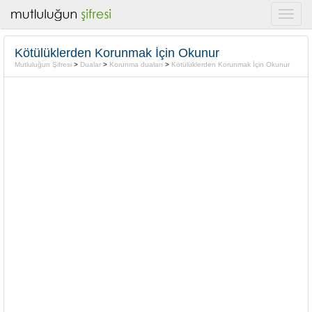
Kötülüklerden Korunmak İçin Okunur
Mutluluğun Şifresi
>
Dualar
>
Korunma duaları
>
Kötülüklerden Korunmak İçin Okunur