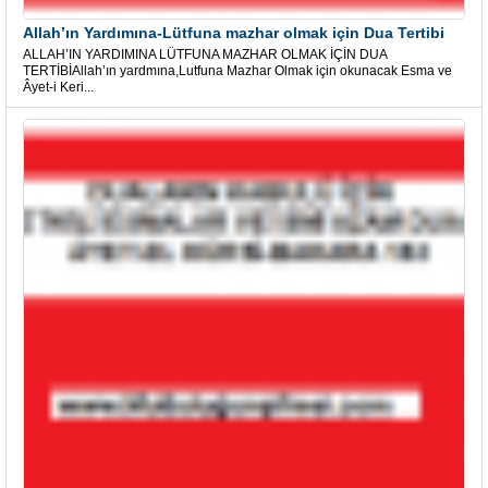
Allah’ın Yardımına-Lütfuna mazhar olmak için Dua Tertibi
ALLAH’IN YARDIMINA LÜTFUNA MAZHAR OLMAK İÇİN DUA
TERTİBİAllah’ın yardmına,Lutfuna Mazhar Olmak için okunacak Esma ve
Âyet-i Keri...