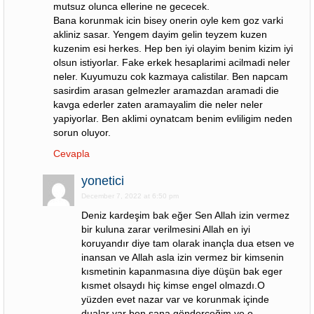
mutsuz olunca ellerine ne gececek.
Bana korunmak icin bisey onerin oyle kem goz varki
akliniz sasar. Yengem dayim gelin teyzem kuzen
kuzenim esi herkes. Hep ben iyi olayim benim kizim iyi
olsun istiyorlar. Fake erkek hesaplarimi acilmadi neler
neler. Kuyumuzu cok kazmaya calistilar. Ben napcam
sasirdim arasan gelmezler aramazdan aramadi die
kavga ederler zaten aramayalim die neler neler
yapiyorlar. Ben aklimi oynatcam benim evliligim neden
sorun oluyor.
Cevapla
yonetici
December 7, 2022 at 6:50 pm
Deniz kardeşim bak eğer Sen Allah izin vermez
bir kuluna zarar verilmesini Allah en iyi
koruyandır diye tam olarak inançla dua etsen ve
inansan ve Allah asla izin vermez bir kimsenin
kısmetinin kapanmasına diye düşün bak eger
kısmet olsaydı hiç kimse engel olmazdı.O
yüzden evet nazar var ve korunmak içinde
dualar var ben sana gönderceğim ve o