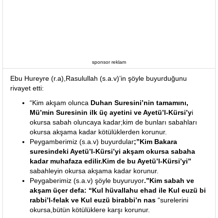
sponsor reklam
Ebu Hureyre (r.a),Rasulullah (s.a.v)’in şöyle buyurduğunu
rivayet etti:
“Kim akşam olunca
Duhan Suresini’nin tamamını,
Mü’min Suresinin ilk üç ayetini ve Ayetü’l-Kürsi’y
i
okursa sabah oluncaya kadar;kim de bunları sabahları
okursa akşama kadar kötülüklerden korunur.
Peygamberimiz (s.a.v) buyurdular
;”Kim Bakara
suresindeki Ayetü’l-Kürsi’yi akşam okursa sabaha
kadar muhafaza edilir.Kim de bu Ayetü’l-Kürsi’yi”
sabahleyin okursa akşama kadar korunur.
Peygaberimiz (s.a.v) şöyle buyuruyor
.”Kim sabah ve
akşam üçer defa: “Kul hüvallahu ehad ile Kul euzü bi
rabbi’l-felak ve Kul euzü birabbi’n nas
“surelerini
okursa,bütün kötülüklere karşı korunur.