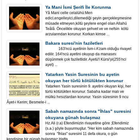
Ya Mani İsmi Şerifi İle Korunma
Yâ Mani celle celalühü:Men
edici,engelleyici,dilemediği şeyin gerçekleşmesine
müsade etmeyen,kötü şeylere engel olan Allahü
Teâlâ. Öncelikle okuyan şehvet ve ve nefsin kötü
arzularından korunur. Korkan kimse ...
Bakara suresi'nin faziletleri
163'ncü ayetinin İsm-i A'zam olduğu rivayet
edilir. 164'ncü ayetini okuyup da manasını
düşünmek çok faziletlidir. Ayetü'l Kürsi'yi(255'nci
ayet) ...
Yatarken Yasin Suresinin bu ayetin
okuyan her türlü kötülükten korunur
Yatarken Yasin suresinin 9. ayetini okuyan kişi, her
türlü kötülükten korunur. Sabaha kadar malı ve
mülkü hırsızlardan korunur. Yasin süresinin 9 ncu
Âyet-i Kerim; Besmele-i ...
Sabah namazında sonra "İhlas" suresini
okuyana günah bulaşmaz
Hz.Ali (r.a) Efendimizin rivayetine göre ;Efendimiz
(s.a.) şöyle buyurmuştur. "Her kim sabah namazında
sonra "İhlas" suresini 11 defa okura, o gün
kendisine bir günah bulaşmaz.Hatta ...