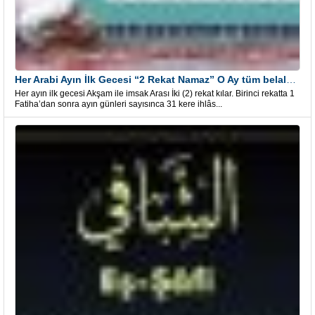
Her Arabi Ayın İlk Gecesi “2 Rekat Namaz” O Ay tüm belalardan kurtuluş
Her ayın ilk gecesi Akşam ile imsak Arası İki (2) rekat kılar. Birinci rekatta 1
Fatiha’dan sonra ayın günleri sayısınca 31 kere ihlâs...