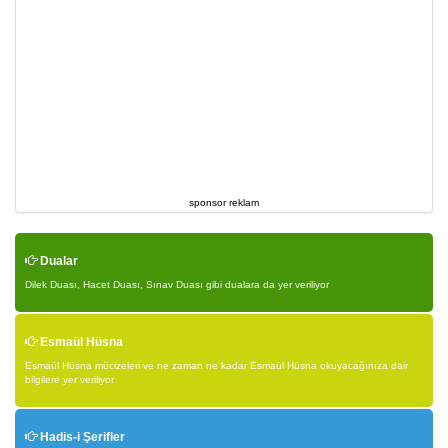
sponsor reklam
Dualar
Dilek Duası, Hacet Duası, Sınav Duası gibi dualara da yer veriliyor
Esmaül Hüsna
Esmaül Hüsna mücizeleri ve ne zaman ne kadar Esmaül Hüsna okuyacağınıza dair
bilgilere yer veriliyor
Hadis-i Şerifler