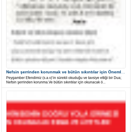
Nefsin şerrinden korunmak ve bütün sıkıntılar için Önemli bir Dua
Peygamber Efendimiz (s.a.v)’in sürekli okuduğu ve tavsiye ettiği bir Dua;
Nefsin şerrinden korunma.Ve bütün sıkıntılar için okunacak ö...