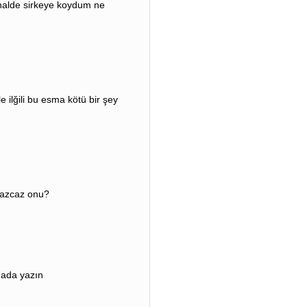
r halde sirkeye koydum ne
ilğili bu esma kötü bir şey
yazcaz onu?
ıada yazın