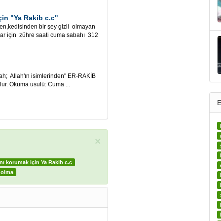
in "Ya Rakib c.c"
n,kedisinden bir şey gizli olmayan
lar için zühre saati cuma sabahı 312
Allah'ın isimlerinden" ER-RAKİB
olur. Okuma usulü: Cuma ...
E
×
ını korumak için Ya Rakib c.c
a olma