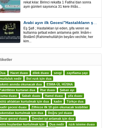
rekat kılar. Birinci rekatta 1 Fatiha’dan sonra
ayın günleri sayısınca 31 kere ihlâs...
Arabi ayın ilk Gecesi”Hastalıkların şifa için” Eş-Şafi
Eş Şafi ; Hastalıkları iyi eden, şifa veren ve
kullarına şefaat eden anlamına gelir. İmâm-ı
Bistâmî (Rahimehulláh)in beyânı vechile; her
kim...
tiketler
Dua
Hacet duası
dilek duası
sevgi
zayıflama çayı
mutluluk nedir
Bol rızık için dua
sıkıntı anında okunacak dua
ESMA-ÜL HÜSNA
Fakirlikten kurtaran dua
İftar duası
Şaban ayı
cuma duası
Sabah duası
Hamd duası
şifa duası
kötü ahlaktan kurtulmak için dua
kadın
Türkçe dua
kadir gecesi duası
Zilhicce ilk 10 gün okunacak tesbihler
sıkıntıdan kurtulmak için dua
Doğru yol duası
Berat gecesi duası
Dersleri iyi anlamak için dua
kötü huylardan kurtulmak için
Dua nedir
rızık isteme duası