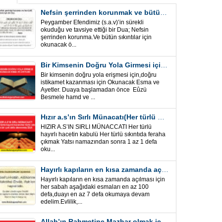
Nefsin şerrinden korunmak ve bütün sıkıntılar için Önemli bir Dua
Peygamber Efendimiz (s.a.v)’in sürekli
okuduğu ve tavsiye ettiği bir Dua; Nefsin
şerrinden korunma.Ve bütün sıkıntılar için
okunacak ö...
Bir Kimsenin Doğru Yola Girmesi için ” Esma ve Âyetler”
Bir kimsenin doğru yola erişmesi için,doğru
istikamet kazanması için Okunacak Esma ve
Ayetler. Duaya başlamadan önce Eûzü
Besmele hamd ve ...
Hızır a.s’ın Sırlı Münacatı(Her türlü hayırlı hacet ve sıkıntı için)
HIZIR A.S’IN SIRLI MÜNACCATI Her türlü
hayırlı hacetin kabulü Her türlü sıkıntıda feraha
çıkmak Yatsı namazından sonra 1 az 1 defa
oku...
Hayırlı kapıların en kısa zamanda açılması için Esmalar ve Dua
Hayırlı kapıların en kısa zamanda açılması için
her sabah aşağıdaki esmaları en az 100
defa,duayı en az 7 defa okumaya devam
edelim.Evlilik,...
Allah’ın Rahmetine Mazhar olmak için ” Esmalar-Ayet ve Dualar”