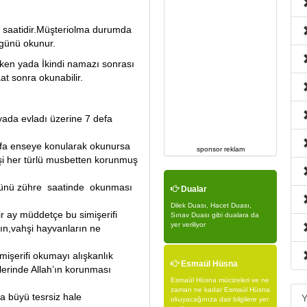
 saatidir.Müşteriolma durumda
 günü okunur.
en yada İkindi namazı sonrası
 sonra okunabilir.
 yada evladı üzerine 7 defa
efa enseye konularak okunursa
sponsor reklam
şi her türlü musbetten korunmuş
ma günü zühre saatinde okunması
Dualar
Dilek Duası, Hacet Duası,
ir ay müddetçe bu simişerifi
Sınav Duası gibi dualara da
yer veriliyor
rın,vahşi hayvanların ne
mişerifi okumayı alışkanlık
Esmaül Hüsna
lerinde Allah’ın korunması
Esmaül Hüsna mücizeleri ve ne
zaman ne kadar Esmaül Hüsna
 büyü tesrsiz hale
Y
okuyacağınıza dair bilgilere yer