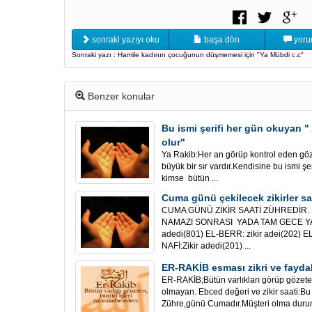
sonraki yazıyı oku
başa dön
yoru
Sonraki yazı : Hamile kadının çocuğunun düşmemesi için "Ya Mübdi c.c"
Benzer konular
Bu ismi şerifi her gün okuyan " 
olur"
Ya Rakib:Her an görüp kontrol eden göze
büyük bir sır vardır.Kendisine bu ismi şe
kimse bütün ...
Cuma günü çekilecek zikirler say
CUMA GÜNÜ ZİKİR SAATİ ZÜHREDİR.
NAMAZI SONRASI YADA TAM GECE YARI
adedi(801) EL-BERR: zikir adei(202) E
NAFİ:Zikir adedi(201) ...
ER-RAKİB esması zikri ve faydal
ER-RAKİB;Bütün varlıkları görüp gözeten
olmayan. Ebced değeri ve zikir saati:Bu s
Zühre,günü Cumadır.Müşteri olma durum