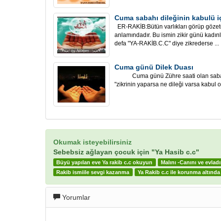
Cuma sabahı dileğinin kabulü iç
ER-RAKİB:Bütün varlıkları görüp gözete
anlamındadır. Bu ismin zikir günü kadın
defa "YA-RAKİB.C.C" diye zikrederse ...
Cuma günü Dilek Duası
Cuma günü Zühre saati olan sabah; 
"zikrinin yaparsa ne dileği varsa kabul 
Okumak isteyebilirsiniz
Sebebsiz ağlayan çocuk için "Ya Hasib c.c"
Büyü yapılan eve Ya rakib c.c okuyun
Malını -Canını ve evlad
Rakib ismiile sevgi kazanma
Ya Rakib c.c ile korunma altınd
Yorumlar