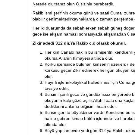
Nerede olursanız olun O,sizinle beraberdir.
Rakib ismi şerifinin okuma günü ve saati Cuma zühre
olabilir genilmektedirkaynaklarda o zaman perşembe
Her iki duarumda da sabah erken sabah güneş doğark
gece ise akşam namazı sonrasıyada akşamadan 6 saat
Zikir adedi 312 dir.Ya Rakib c.c olarak okunur.
Her kim Canabı hak’ın bu ismişerifni kendi,ehli
okursa,Allahın himayesi altında olur.
Korku içerisinde bulunan kimsenin üzerien;7 d
korkusu geçer.Zikir edinerek her gün okuyan ki
olur.
Hayırlı işlerinkolaylıkal halledilmesi için Cu
tavsiye edilir.
Bu simi şerifi gece ve gündüz ıssız bir yerede b
okuyanın kalp gözü açılır.Allah Teala ona kuşla
dediklerini anlama bilğisini hsan eder.
Bu ismişerifte büyükbirsır vardır.Kendisine bu is
haline getiren kimse bütün işlerinde ve hareket
altında olur.
Büyü yapılan evde yedi gün 312 ya Rakib okusa