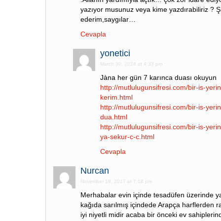
yazıyor musunuz veya kime yazdırabiliriz ? 
ederim,saygılar…
Cevapla
yonetici
March 30, 2024 at 4:33 pm
Jàna her gün 7 karınca duası okuyun
http://mutlulugunsifresi.com/bir-is-yeri
kerim.html
http://mutlulugunsifresi.com/bir-is-yerin
dua.html
http://mutlulugunsifresi.com/bir-is-yeri
ya-sekur-c-c.html
Cevapla
Nurcan
November 19, 2017 at 7:18 pm
Merhabalar evin içinde tesadüfen üzerinde ya
kağıda sarılmış içindede Arapça harflerden 
iyi niyetli midir acaba bir önceki ev sahipleri