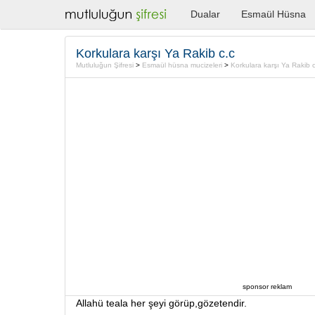
Dualar
Esmaül Hüsna
Korkulara karşı Ya Rakib c.c
Mutluluğun Şifresi
>
Esmaül hüsna mucizeleri
>
Korkulara karşı Ya Rakib c
sponsor reklam
Allahü teala her şeyi görüp,gözetendir.