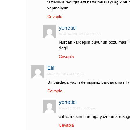
fazlasıyla tedirgin etti hatta muskayı açık bi
yapmalıyım
Cevapla
yonetici
November 20, 2017 at 7:21 pm
Nurcan kardeşim büyünün bozulması ile 
değil
Cevapla
Elif
March 24, 2017 at 1:32 pm
Bir bardağa yazın demişsiniz bardağa nasıl 
Cevapla
yonetici
March 26, 2017 at 6:20 pm
elif kardeşim bardağa yazman zor kağ
Cevapla