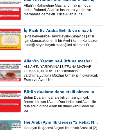
Allah’ın Rahmetine Mazhar olmak için dua
tertibi Rahmet; Allah’ın insanlara yardım ve
merhameti demektir. Yüce Allah Kur’a...
İş-Rızık-Ev-Araba-Evlilik ve sınav başarısı için okunacak Önemli bir Âyet
iş-rızık-ev-araba-Hayırlı evlilik-Sınav başarısı
için okunacak önemli bir Âyet-i kerim Kul bazen
istediği şeyin hayırlı mı değilmi bilemez.O...
Allah’ın Yardımına-Lütfuna mazhar olmak için Dua Tertibi
ALLAH’IN YARDIMINA LÜTFUNA MAZHAR
OLMAK İÇİN DUA TERTİBİAllah’ın
yardmına,Lutfuna Mazhar Olmak için okunacak
Esma ve Âyet-i Keri...
Bütün duaların daha etkili olması için önemli bir İsm-i Azam Dua Tertibi
Bütün Duaların daha etkili olması için çok
önemli bir İsm-i Azam Dua tertibi İsmi Azam ile
dua edildiğinde Allah bu duayı kabul eder ve
bu i...
Her Arabi Ayın İlk Gecesi “2 Rekat Namaz” O Ay tüm belalardan kurtuluş
Her ayın ilk gecesi Akşam ile imsak Arası İki (2)