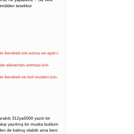
Şimdiden tesekkür
nin-bereketi-icin-esma-ve-ayet-i-
de-alisverisin-artmasi-icin-
nin-bereketi-ve-bol-musteri-icin-
rakıb 312ya5000 yazılı bir
rakıp yazılmış bir muska buldum
nden de kalmış olabilir ama beni