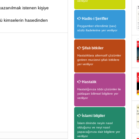
veriliyor
kazanılmak istenen kişiye
Hadis-i Şerifler
kötü kimselerin hasedinden
Peygamber efendimiz (sav)
sözlü ifadelerine yer veriliyor
Şifalı bitkiler
Hastalıklara alternatif çözümler
getiren mucizevi şifalı bitkilere
yer veriliyor
Hastalık
Hastalığınıza tıbbi çözümler ile
yaklaşan bilimsel bilgilere yer
veriliyor
İslami bilgiler
İslam dininde neyin nasıl
olduğunu ve neyi nasıl
yapacağınıza dair bilgilere yer
veriliyor