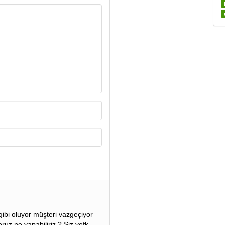
gibi oluyor müşteri vazgeçiyor
ruz ne yapabiliriz ? Siz vefk