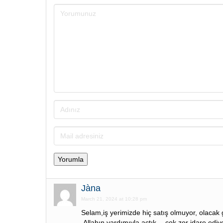
Jàna
March 21, 2024 at 10:28 pm
Selam,iş yerimizde hiç satış olmuyor, olacak 
.Allahın yardımıyla açtık… çok zor idare ediyo