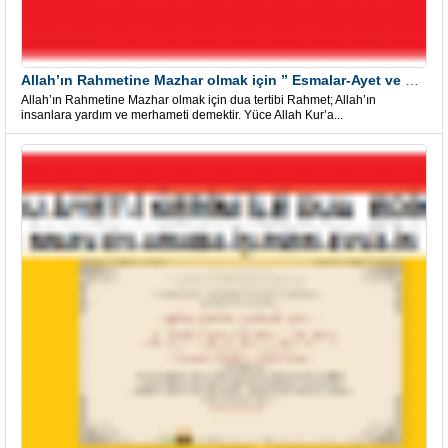
Allah’ın Rahmetine Mazhar olmak için ” Esmalar-Ayet ve Dualar”
Allah’ın Rahmetine Mazhar olmak için dua tertibi Rahmet; Allah’ın
insanlara yardım ve merhameti demektir. Yüce Allah Kur’a...