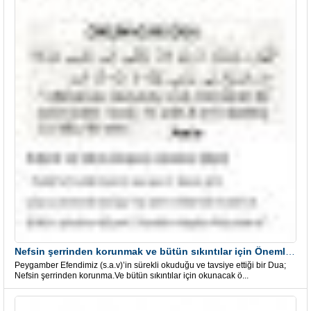
Nefsin şerrinden korunmak ve bütün sıkıntılar için Önemli bir Dua
Peygamber Efendimiz (s.a.v)’in sürekli okuduğu ve tavsiye ettiği bir Dua;
Nefsin şerrinden korunma.Ve bütün sıkıntılar için okunacak ö...