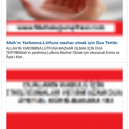
Allah’ın Yardımına-Lütfuna mazhar olmak için Dua Tertibi
ALLAH’IN YARDIMINA LÜTFUNA MAZHAR OLMAK İÇİN DUA
TERTİBİAllah’ın yardmına,Lutfuna Mazhar Olmak için okunacak Esma ve
Âyet-i Keri...