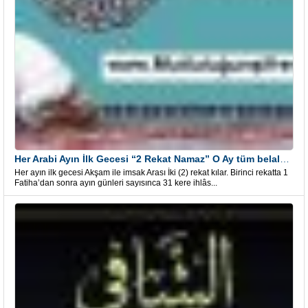
Her Arabi Ayın İlk Gecesi “2 Rekat Namaz” O Ay tüm belalardan kurtuluş
Her ayın ilk gecesi Akşam ile imsak Arası İki (2) rekat kılar. Birinci rekatta 1
Fatiha’dan sonra ayın günleri sayısınca 31 kere ihlâs...