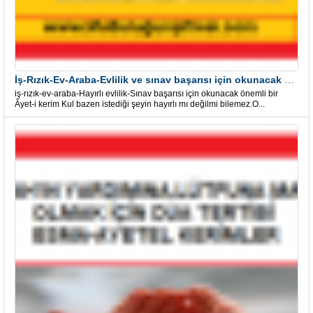
İş-Rızık-Ev-Araba-Evlilik ve sınav başarısı için okunacak Önemli bir Âyet
iş-rızık-ev-araba-Hayırlı evlilik-Sınav başarısı için okunacak önemli bir
Âyet-i kerim Kul bazen istediği şeyin hayırlı mı değilmi bilemez.O...