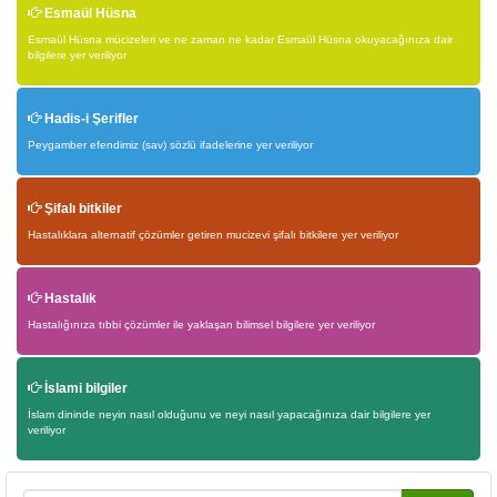
Esmaül Hüsna
Esmaül Hüsna mücizeleri ve ne zaman ne kadar Esmaül Hüsna okuyacağınıza dair
bilgilere yer veriliyor
Hadis-i Şerifler
Peygamber efendimiz (sav) sözlü ifadelerine yer veriliyor
Şifalı bitkiler
Hastalıklara alternatif çözümler getiren mucizevi şifalı bitkilere yer veriliyor
Hastalık
Hastalığınıza tıbbi çözümler ile yaklaşan bilimsel bilgilere yer veriliyor
İslami bilgiler
İslam dininde neyin nasıl olduğunu ve neyi nasıl yapacağınıza dair bilgilere yer
veriliyor