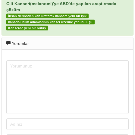
Cilt Kanseri(melanomi)'ye ABD'de yapılan araştırmada
çözüm
İnsan derinsden kan üreterek kansere yeni bir ışık
kanadalı blim adamlarının kanser üzerine yeni buluşu
Kanserde yeni bir buluş
Yorumlar