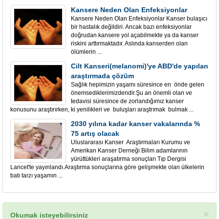
Kansere Neden Olan Enfeksiyonlar
Kansere Neden Olan Enfeksiyonlar Kanser bulaşıcı
bir hastalık değildiri. Ancak bazı enfeksiyonlar
doğrudan kansere yol açabilmekte ya da kanser
riskini arttırmaktadır. Aslında kanserden olan
ölümlerin ...
Cilt Kanseri(melanomi)'ye ABD'de yapılan
araştırmada çözüm
Sağlık hepimizin yaşamı süresince en önde gelen
önemsediklerimizdendir.Şu an önemli olan ve
tedavisi süresince de zorlandığımız kanser
konusunu araştırırken, ki yenilikleri ve buluşları araştrımak bulmak ...
2030 yılına kadar kanser vakalarında %
75 artış olacak
Uluslararası Kanser Araştırmaları Kurumu ve
Amerikan Kanser Derneği Bilim adamlarının
yürüttükleri araşatırma sonuçları Tıp Dergisi
Lancet'te yayınlandı.Araştırma sonuçlarına göre gelişmekte olan ülkelerin
batı tarzı yaşamın ...
×
Okumak isteyebilirsiniz