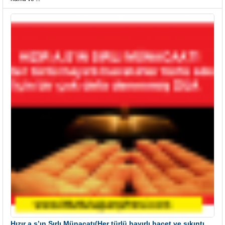
Hızır a.s’ın Sırlı Münacatı(Her türlü hayırlı hacet ve sıkıntı için)