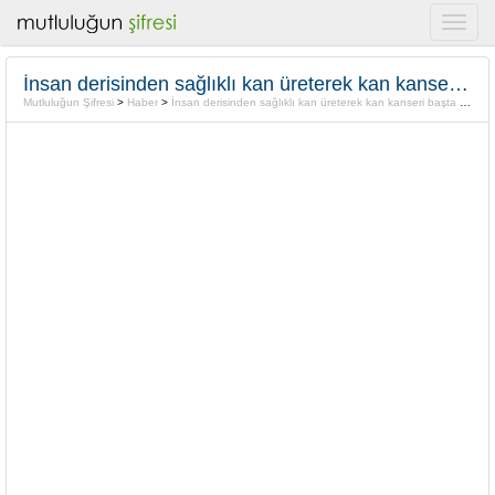
İnsan derisinden sağlıklı kan üreterek kan kanseri başta tüm kanser türlerine bir tedavi ışıgı.
Mutluluğun Şifresi
>
Haber
>
İnsan derisinden sağlıklı kan üreterek kan kanseri başta tüm kanser türlerine bir tedavi ışıgı.