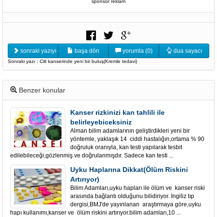
sponsor reklam
sonraki yazıyı oku
başa dön
yorumla (0)
dua sayacı
Sonraki yazı : Cilt kanserinde yeni bir buluş(Kremle tedavi)
Benzer konular
Kanser rizkinizi kan tahlili ile
belirleyebiceksiniz
Alman bilim adamlarının geliştirdikleri yeni bir
yöntemle, yaklaşık 14 ciddi hastalığın,ortama % 90
doğruluk oranıyla, kan testi yapılarak tesbit
edilebileceği,gözlenmiş ve doğrulanmışdır. Sadece kan testi ...
Uyku Haplarına Dikkat(Ölüm Riskini
Artırıyor)
Bilim Adamları,uyku hapları ile ölüm ve kanser riski
arasında bağlantı olduğunu bilidiriyor. İngiliz tıp
dergisi,BMJ'de yayınlanan araştırmaya göre,uyku
hapı kullanımı,kanser ve ölüm riskini artırıyor.bilim adamları,10 ...