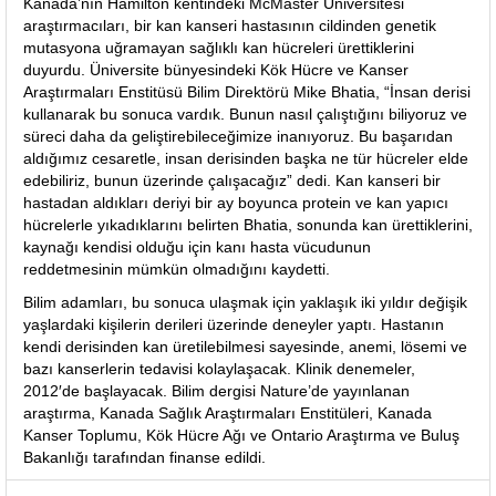
Kanada’nın Hamilton kentindeki McMaster Üniversitesi
araştırmacıları, bir kan kanseri hastasının cildinden genetik
mutasyona uğramayan sağlıklı kan hücreleri ürettiklerini
duyurdu. Üniversite bünyesindeki Kök Hücre ve Kanser
Araştırmaları Enstitüsü Bilim Direktörü Mike Bhatia, “İnsan derisi
kullanarak bu sonuca vardık. Bunun nasıl çalıştığını biliyoruz ve
süreci daha da geliştirebileceğimize inanıyoruz. Bu başarıdan
aldığımız cesaretle, insan derisinden başka ne tür hücreler elde
edebiliriz, bunun üzerinde çalışacağız” dedi. Kan kanseri bir
hastadan aldıkları deriyi bir ay boyunca protein ve kan yapıcı
hücrelerle yıkadıklarını belirten Bhatia, sonunda kan ürettiklerini,
kaynağı kendisi olduğu için kanı hasta vücudunun
reddetmesinin mümkün olmadığını kaydetti.
Bilim adamları, bu sonuca ulaşmak için yaklaşık iki yıldır değişik
yaşlardaki kişilerin derileri üzerinde deneyler yaptı. Hastanın
kendi derisinden kan üretilebilmesi sayesinde, anemi, lösemi ve
bazı kanserlerin tedavisi kolaylaşacak. Klinik denemeler,
2012′de başlayacak. Bilim dergisi Nature’de yayınlanan
araştırma, Kanada Sağlık Araştırmaları Enstitüleri, Kanada
Kanser Toplumu, Kök Hücre Ağı ve Ontario Araştırma ve Buluş
Bakanlığı tarafından finanse edildi.