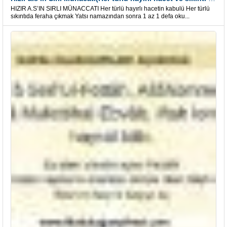
HIZIR A.S’IN SIRLI MÜNACCATI Her türlü hayırlı hacetin kabulü Her türlü
sıkıntıda feraha çıkmak Yatsı namazından sonra 1 az 1 defa oku...