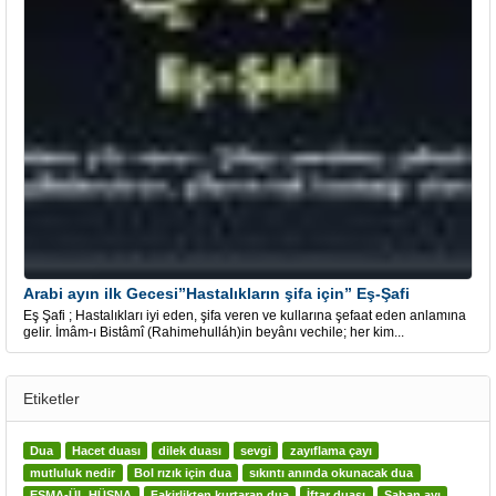
Arabi ayın ilk Gecesi”Hastalıkların şifa için” Eş-Şafi
Eş Şafi ; Hastalıkları iyi eden, şifa veren ve kullarına şefaat eden anlamına
gelir. İmâm-ı Bistâmî (Rahimehulláh)in beyânı vechile; her kim...
Etiketler
Dua
Hacet duası
dilek duası
sevgi
zayıflama çayı
mutluluk nedir
Bol rızık için dua
sıkıntı anında okunacak dua
ESMA-ÜL HÜSNA
Fakirlikten kurtaran dua
İftar duası
Şaban ayı