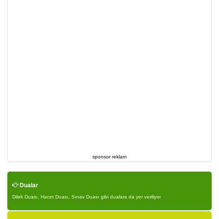
sponsor reklam
Dualar
Dilek Duası, Hacet Duası, Sınav Duası gibi dualara da yer veriliyor