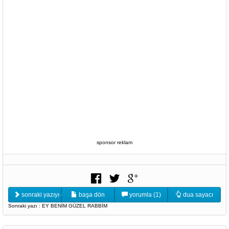
sponsor reklam
sonraki yazıyı oku
başa dön
yorumla (1)
dua sayacı
Sonraki yazı : EY BENİM GÜZEL RABBİM