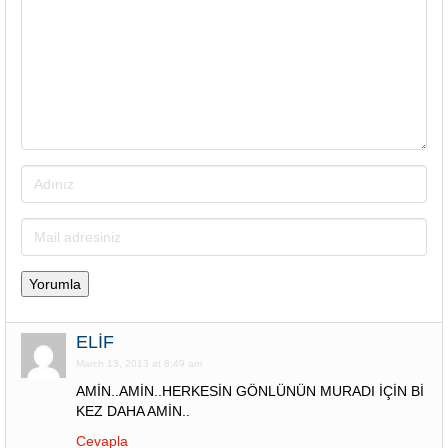
ELİF
March 13, 2013 at 8:49 am
AMİN..AMİN..HERKESİN GÖNLÜNÜN MURADI İÇİN Bİ
KEZ DAHA AMİN..
Cevapla