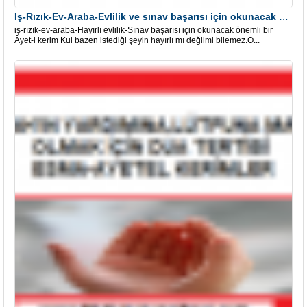
İş-Rızık-Ev-Araba-Evlilik ve sınav başarısı için okunacak Önemli bir Âyet
iş-rızık-ev-araba-Hayırlı evlilik-Sınav başarısı için okunacak önemli bir
Âyet-i kerim Kul bazen istediği şeyin hayırlı mı değilmi bilemez.O...