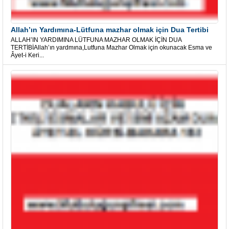
Allah’ın Yardımına-Lütfuna mazhar olmak için Dua Tertibi
ALLAH’IN YARDIMINA LÜTFUNA MAZHAR OLMAK İÇİN DUA
TERTİBİAllah’ın yardmına,Lutfuna Mazhar Olmak için okunacak Esma ve
Âyet-i Keri...