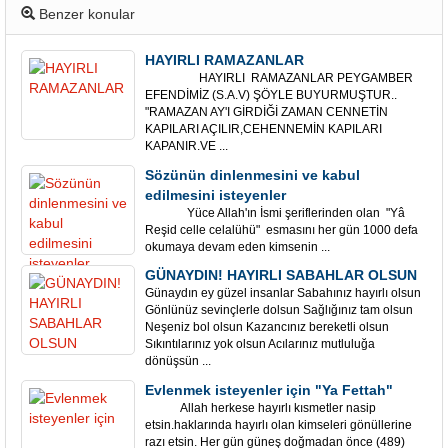
Benzer konular
HAYIRLI RAMAZANLAR
HAYIRLI RAMAZANLAR PEYGAMBER
EFENDİMİZ (S.A.V) ŞÖYLE BUYURMUŞTUR..
"RAMAZAN AY'I GİRDİĞİ ZAMAN CENNETİN
KAPILARI AÇILIR,CEHENNEMİN KAPILARI
KAPANIR.VE ...
Sözünün dinlenmesini ve kabul
edilmesini isteyenler
Yüce Allah'ın İsmi şeriflerinden olan "Yâ
Reşid celle celalühü" esmasını her gün 1000 defa
okumaya devam eden kimsenin ...
GÜNAYDIN! HAYIRLI SABAHLAR OLSUN
Günaydın ey güzel insanlar Sabahınız hayırlı olsun
Gönlünüz sevinçlerle dolsun Sağlığınız tam olsun
Neşeniz bol olsun Kazancınız bereketli olsun
Sıkıntılarınız yok olsun Acılarınız mutluluğa
dönüşsün ...
Evlenmek isteyenler için "Ya Fettah"
Allah herkese hayırlı kısmetler nasip
etsin.haklarında hayırlı olan kimseleri gönüllerine
razı etsin. Her gün güneş doğmadan önce (489)