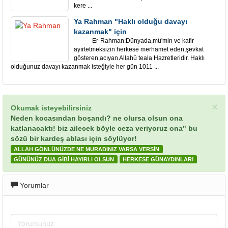
kere ...
Ya Rahman "Haklı olduğu davayı
kazanmak" için
Er-Rahman:Dünyada,mü'min ve kafir
ayırtetmeksizin herkese merhamet eden,şevkat
gösteren,acıyan Allahü teala Hazretleridir. Haklı
olduğunuz davayı kazanmak isteğiyle her gün 1011 ...
×
Okumak isteyebilirsiniz
Neden kocasından boşandı? ne olursa olsun ona
katlanacaktı! biz ailecek böyle ceza veriyoruz ona" bu
sözü bir kardeş ablası için söylüyor!
ALLAH GÖNLÜNÜZDE NE MURADINIZ VARSA VERSİN
GÜNÜNÜZ DUA GİBİ HAYIRLI OLSUN
HERKESE GÜNAYDINLAR!
Yorumlar