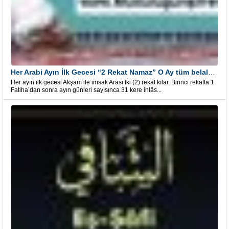
Her Arabi Ayın İlk Gecesi “2 Rekat Namaz” O Ay tüm belalardan kurtuluş
Her ayın ilk gecesi Akşam ile imsak Arası İki (2) rekat kılar. Birinci rekatta 1
Fatiha’dan sonra ayın günleri sayısınca 31 kere ihlâs...