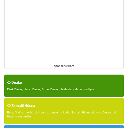
sponsor reklam
Dualar
Dilek Duası, Hacet Duası, Sınav Duası gibi dualara da yer veriliyor
Esmaül Hüsna
Esmaül Hüsna mücizeleri ve ne zaman ne kadar Esmaül Hüsna okuyacağınıza dair
bilgilere yer veriliyor