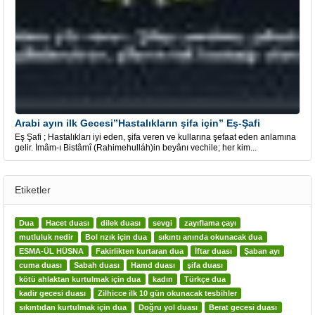
Arabi ayın ilk Gecesi”Hastalıkların şifa için” Eş-Şafi
Eş Şafi ; Hastalıkları iyi eden, şifa veren ve kullarına şefaat eden anlamına
gelir. İmâm-ı Bistâmî (Rahimehulláh)in beyânı vechile; her kim...
Etiketler
Dua
Hacet duası
dilek duası
sevgi
zayıflama çayı
mutluluk nedir
Bol rızık için dua
sıkıntı anında okunacak dua
ESMA-ÜL HÜSNA
Fakirlikten kurtaran dua
İftar duası
Şaban ayı
cuma duası
Sabah duası
Hamd duası
şifa duası
kötü ahlaktan kurtulmak için dua
kadın
Türkçe dua
kadir gecesi duası
Zilhicce ilk 10 gün okunacak tesbihler
sıkıntıdan kurtulmak için dua
Doğru yol duası
Berat gecesi duası