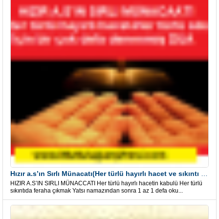
Hızır a.s’ın Sırlı Münacatı(Her türlü hayırlı hacet ve sıkıntı için)
HIZIR A.S’IN SIRLI MÜNACCATI Her türlü hayırlı hacetin kabulü Her türlü
sıkıntıda feraha çıkmak Yatsı namazından sonra 1 az 1 defa oku...