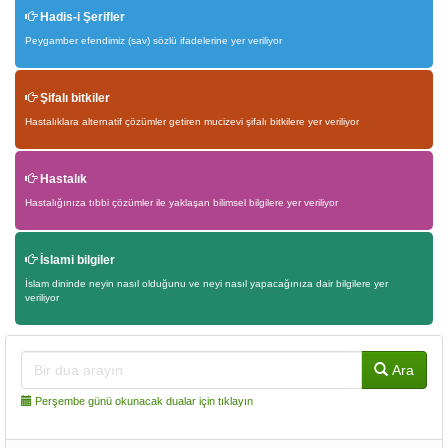
Hadis-i Şerifler
Peygamber efendimiz (sav) sözlü ifadelerine yer veriliyor
Şifalı bitkiler
Hastalıklara alternatif çözümler getiren mucizevi şifalı bitkilere yer veriliyor
Hastalık
Hastalığınıza tıbbi çözümler ile yaklaşan bilimsel bilgilere yer veriliyor
İslami bilgiler
İslam dininde neyin nasıl olduğunu ve neyi nasıl yapacağınıza dair bilgilere yer
veriliyor
Ara
Perşembe günü okunacak dualar için tıklayın