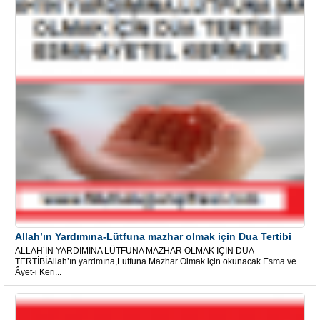
Allah’ın Yardımına-Lütfuna mazhar olmak için Dua Tertibi
ALLAH’IN YARDIMINA LÜTFUNA MAZHAR OLMAK İÇİN DUA
TERTİBİAllah’ın yardmına,Lutfuna Mazhar Olmak için okunacak Esma ve
Âyet-i Keri...