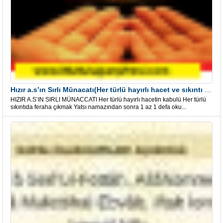
Hızır a.s’ın Sırlı Münacatı(Her türlü hayırlı hacet ve sıkıntı için)
HIZIR A.S’IN SIRLI MÜNACCATI Her türlü hayırlı hacetin kabulü Her türlü
sıkıntıda feraha çıkmak Yatsı namazından sonra 1 az 1 defa oku...