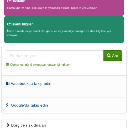
Hastalık
Hastalığınıza tıbbi çözümler ile yaklaşan bilimsel bilgilere yer veriliyor
İslami bilgiler
İslam dininde neyin nasıl olduğunu ve neyi nasıl yapacağınıza dair bilgilere yer
veriliyor
Ara
Cumartesi günü okunacak dualar için tıklayın
Facebook'ta takip edin
Google'da takip edin
Borç ve rızk duaları