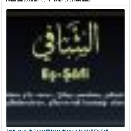
Fatiha’dan sonra ayın günleri sayısınca 31 kere ihlâs...