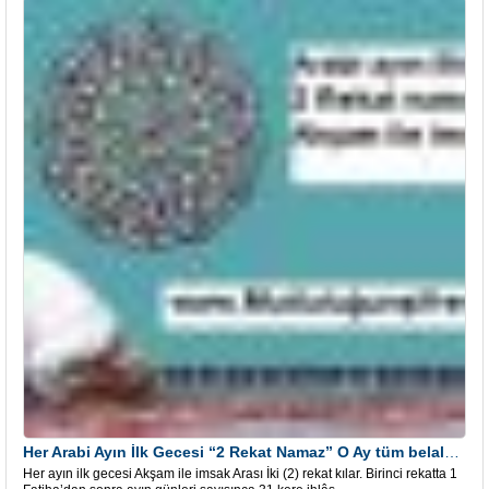
Her Arabi Ayın İlk Gecesi “2 Rekat Namaz” O Ay tüm belalardan kurtuluş
Her ayın ilk gecesi Akşam ile imsak Arası İki (2) rekat kılar. Birinci rekatta 1