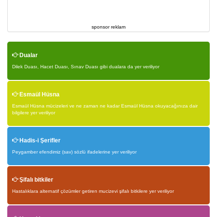
sponsor reklam
Dualar
Dilek Duası, Hacet Duası, Sınav Duası gibi dualara da yer veriliyor
Esmaül Hüsna
Esmaül Hüsna mücizeleri ve ne zaman ne kadar Esmaül Hüsna okuyacağınıza dair
bilgilere yer veriliyor
Hadis-i Şerifler
Peygamber efendimiz (sav) sözlü ifadelerine yer veriliyor
Şifalı bitkiler
Hastalıklara alternatif çözümler getiren mucizevi şifalı bitkilere yer veriliyor