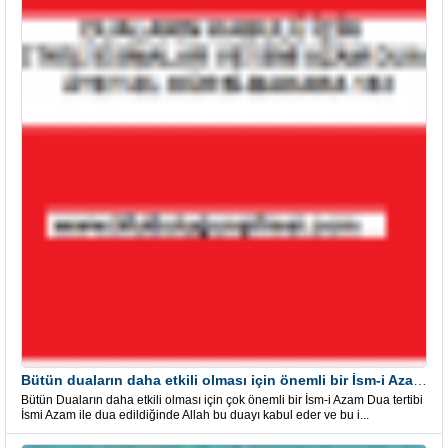
Bütün duaların daha etkili olması için önemli bir İsm-i Azam Dua Tertibi
Bütün Duaların daha etkili olması için çok önemli bir İsm-i Azam Dua tertibi
İsmi Azam ile dua edildiğinde Allah bu duayı kabul eder ve bu i...