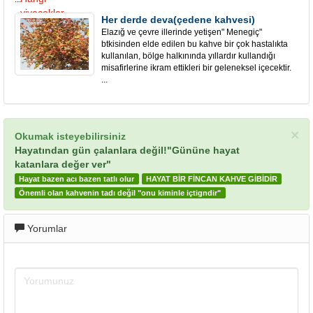
Her derde deva(çedene kahvesi)
Elazığ ve çevre illerinde yetişen" Menegiç"
btkisinden elde edilen bu kahve bir çok hastalıkta
kullanılan, bölge halkınında yıllardır kullandığı
misafirlerine ikram ettikleri bir geleneksel içecektir.
...
×
Okumak isteyebilirsiniz
Hayatından gün çalanlara değil!"Gününe hayat
katanlara değer ver"
Hayat bazen acı bazen tatlı olur
HAYAT BİR FİNCAN KAHVE GİBİDİR
Önemli olan kahvenin tadı değil "onu kiminle içtigndir"
Yorumlar