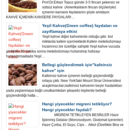
Prof.Dr.Erkan Topuz günde 3-5 fincan şekersiz ve
sütsüz kahve (Amerikalıların fincan ölçüleriyle)
içmenin kansere faydalarını şöyle anlatıyor.
KAHVE İÇMENİN KANSERE FAYDALARI ...
Yeşil Kahve(Green coffee) faydaları ve
zayıflamaya etkisi
Yeşil kahve diğer kahvelerde olduğu gibi bol
miktarda kafein içermektedir.Kafein metebolizmayı
hızalnrırıcı bir özelliğe sahiptir.Yeşil kahve vucuda
girdikten 30 dakika sonra metebolizmayı hızlandırıp hafızayı
hızlandırmaktadır.Yeşil ...
Bellegi güçlendirmek için"kafeinsiz
kahve" için
Kafeinsiz kahve içmenin belleği güçlendirdiği
ortaya çıktı. New York'taki Mount Sinai Üniversitesi
araştırmacıları,kafeinsiz kahvenin beyin hastalıkları
yada yaşlanmaya bağlı unutkanlıkdan şikayetci kişilerde belleği
güçlendirdiği hatta ...
Hangi yiyecekler migreni tetikliyor?
Hangi yiyecekler faydalı?
MİGRENİ TETİKLEYEN BESİNLER Hazır
İşlenmiş Gıdalar (Monosodyum, Glutomat içerenler)
Hazır Çorba, Et Suyu, Cips… Alkol (Özellikle Bira ve
...