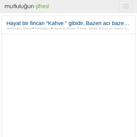
Hayat bir fincan “Kahve ” gibidir..Bazen acı bazen de TATLI olur
Mutluluğun Şifresi
>
Günlüğüm
>
Hayat bir fincan “Kahve ” gibidir..Bazen acı bazen de TATLI olur