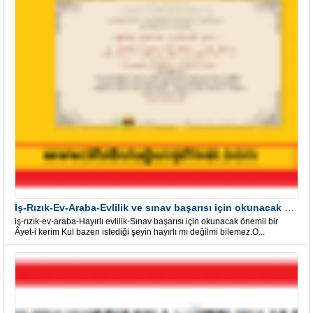
İş-Rızık-Ev-Araba-Evlilik ve sınav başarısı için okunacak Önemli bir Âyet
iş-rızık-ev-araba-Hayırlı evlilik-Sınav başarısı için okunacak önemli bir
Âyet-i kerim Kul bazen istediği şeyin hayırlı mı değilmi bilemez.O...