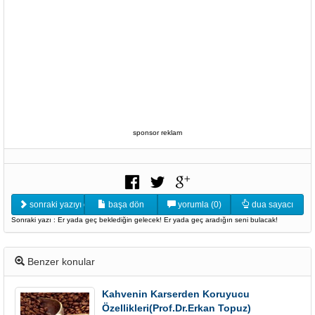
sponsor reklam
sonraki yazıyı oku
başa dön
yorumla (0)
dua sayacı
Sonraki yazı : Er yada geç beklediğin gelecek! Er yada geç aradığın seni bulacak!
Benzer konular
Kahvenin Karserden Koruyucu
Özellikleri(Prof.Dr.Erkan Topuz)