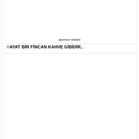
sponsor reklam
H
AYAT BİR FİNCAN KAHVE GİBİDİR..