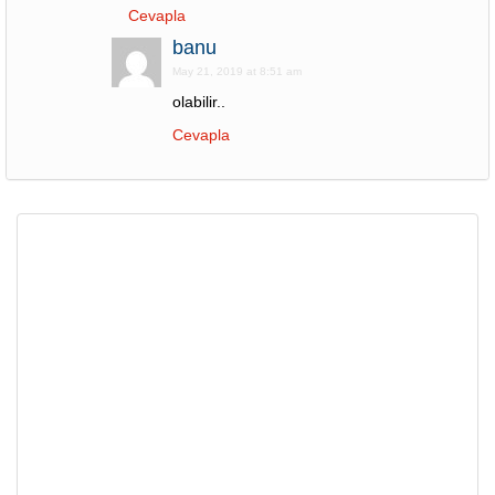
Cevapla
banu
May 21, 2019 at 8:51 am
olabilir..
Cevapla