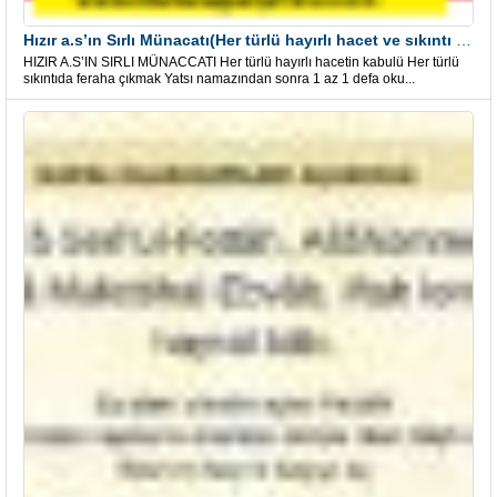
Hızır a.s’ın Sırlı Münacatı(Her türlü hayırlı hacet ve sıkıntı için)
HIZIR A.S’IN SIRLI MÜNACCATI Her türlü hayırlı hacetin kabulü Her türlü
sıkıntıda feraha çıkmak Yatsı namazından sonra 1 az 1 defa oku...