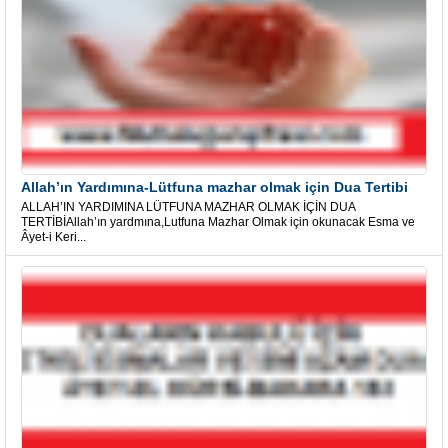
Allah’ın Yardımına-Lütfuna mazhar olmak için Dua Tertibi
ALLAH’IN YARDIMINA LÜTFUNA MAZHAR OLMAK İÇİN DUA
TERTİBİAllah’ın yardmına,Lutfuna Mazhar Olmak için okunacak Esma ve
Âyet-i Keri...