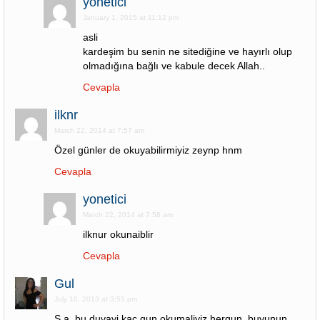
yonetici
January 1, 2015 at 11:12 pm
asli
kardeşim bu senin ne sitediğine ve hayırlı olup
olmadığına bağlı ve kabule decek Allah..
Cevapla
ilknr
March 22, 2014 at 7:57 am
Özel günler de okuyabilirmiyiz zeynp hnm
Cevapla
yonetici
March 22, 2014 at 7:58 am
ilknur okunaiblir
Cevapla
Gul
July 10, 2013 at 3:55 pm
S.a. bu duvayi kac gun okumaliyiz hergun, buyunun