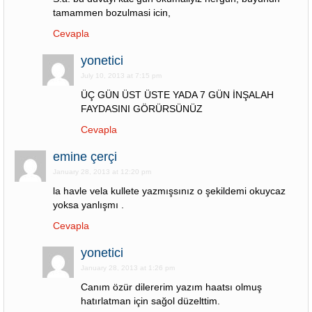
tamammen bozulmasi icin,
Cevapla
yonetici
July 10, 2013 at 7:15 pm
ÜÇ GÜN ÜST ÜSTE YADA 7 GÜN İNŞALAH
FAYDASINI GÖRÜRSÜNÜZ
Cevapla
emine çerçi
January 28, 2013 at 12:20 pm
la havle vela kullete yazmışsınız o şekildemi okuycaz
yoksa yanlışmı .
Cevapla
yonetici
January 28, 2013 at 1:26 pm
Canım özür dilererim yazım haatsı olmuş
hatırlatman için sağol düzelttim.