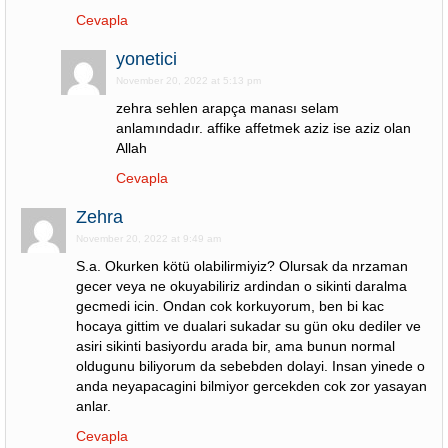
Cevapla
yonetici
November 20, 2022 at 5:13 pm
zehra sehlen arapça manası selam
anlamındadır. affike affetmek aziz ise aziz olan
Allah
Cevapla
Zehra
November 20, 2022 at 9:49 am
S.a. Okurken kötü olabilirmiyiz? Olursak da nrzaman
gecer veya ne okuyabiliriz ardindan o sikinti daralma
gecmedi icin. Ondan cok korkuyorum, ben bi kac
hocaya gittim ve dualari sukadar su gün oku dediler ve
asiri sikinti basiyordu arada bir, ama bunun normal
oldugunu biliyorum da sebebden dolayi. Insan yinede o
anda neyapacagini bilmiyor gercekden cok zor yasayan
anlar.
Cevapla