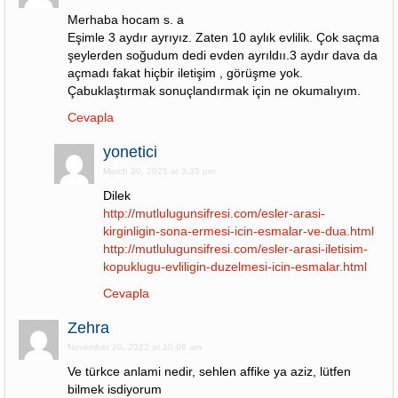
Merhaba hocam s. a
Eşimle 3 aydır ayrıyız. Zaten 10 aylık evlilik. Çok saçma
şeylerden soğudum dedi evden ayrıldıı.3 aydır dava da
açmadı fakat hiçbir iletişim , görüşme yok.
Çabuklaştırmak sonuçlandırmak için ne okumalıyım.
Cevapla
yonetici
March 30, 2025 at 3:35 pm
Dilek
http://mutlulugunsifresi.com/esler-arasi-
kirginligin-sona-ermesi-icin-esmalar-ve-dua.html
http://mutlulugunsifresi.com/esler-arasi-iletisim-
kopuklugu-evliligin-duzelmesi-icin-esmalar.html
Cevapla
Zehra
November 20, 2022 at 10:08 am
Ve türkce anlami nedir, sehlen affike ya aziz, lütfen
bilmek isdiyorum