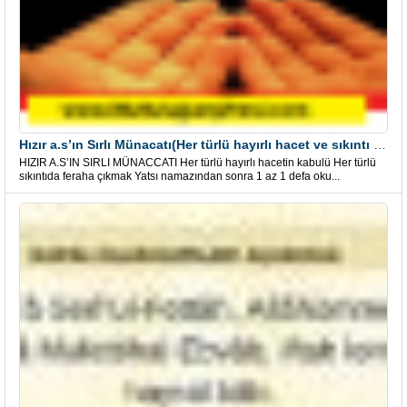
Hızır a.s’ın Sırlı Münacatı(Her türlü hayırlı hacet ve sıkıntı için)
HIZIR A.S’IN SIRLI MÜNACCATI Her türlü hayırlı hacetin kabulü Her türlü
sıkıntıda feraha çıkmak Yatsı namazından sonra 1 az 1 defa oku...