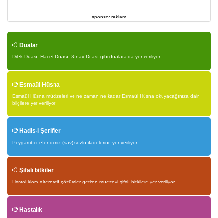
sponsor reklam
Dualar
Dilek Duası, Hacet Duası, Sınav Duası gibi dualara da yer veriliyor
Esmaül Hüsna
Esmaül Hüsna mücizeleri ve ne zaman ne kadar Esmaül Hüsna okuyacağınıza dair
bilgilere yer veriliyor
Hadis-i Şerifler
Peygamber efendimiz (sav) sözlü ifadelerine yer veriliyor
Şifalı bitkiler
Hastalıklara alternatif çözümler getiren mucizevi şifalı bitkilere yer veriliyor
Hastalık