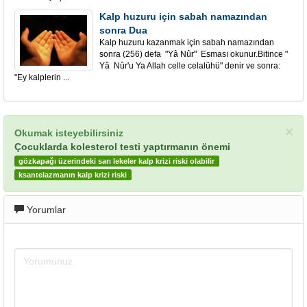
Kalp huzuru için sabah namazından
sonra Dua
Kalp huzuru kazanmak için sabah namazından
sonra (256) defa "Yâ Nûr" Esması okunur.Bitince "
Yâ Nûr'u Ya Allah celle celalühü" denir ve sonra:
"Ey kalplerin ...
×
Okumak isteyebilirsiniz
Çocuklarda kolesterol testi yaptırmanın önemi
gözkapağı üzerindeki sarı lekeler kalp krizi riski olabilir
ksantelazmanın kalp krizi riski
Yorumlar