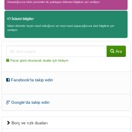
Hastalığınıza tıbbi çözümler ile yaklaşan bilimsel bilgilere yer veriliyor
İslami bilgiler
İslam dininde neyin nasıl olduğunu ve neyi nasıl yapacağınıza dair bilgilere yer
veriliyor
Ara
Pazar günü okunacak dualar için tıklayın
Facebook'ta takip edin
Google'da takip edin
Borç ve rızk duaları