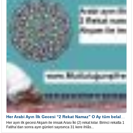
Her Arabi Ayın İlk Gecesi “2 Rekat Namaz” O Ay tüm belalardan kurtuluş
Her ayın ilk gecesi Akşam ile imsak Arası İki (2) rekat kılar. Birinci rekatta 1
Fatiha’dan sonra ayın günleri sayısınca 31 kere ihlâs...