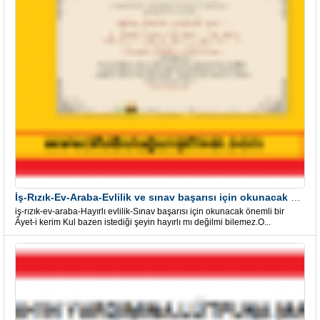
İş-Rızık-Ev-Araba-Evlilik ve sınav başarısı için okunacak Önemli bir Âyet
iş-rızık-ev-araba-Hayırlı evlilik-Sınav başarısı için okunacak önemli bir
Âyet-i kerim Kul bazen istediği şeyin hayırlı mı değilmi bilemez.O...