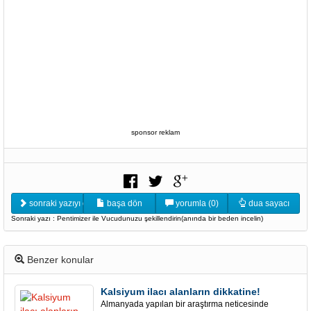
sponsor reklam
sonraki yazıyı oku
başa dön
yorumla (0)
dua sayacı
Sonraki yazı : Pentimizer ile Vucudunuzu şekillendirin(anında bir beden incelin)
Benzer konular
Kalsiyum ilacı alanların dikkatine!
Almanyada yapılan bir araştırma neticesinde