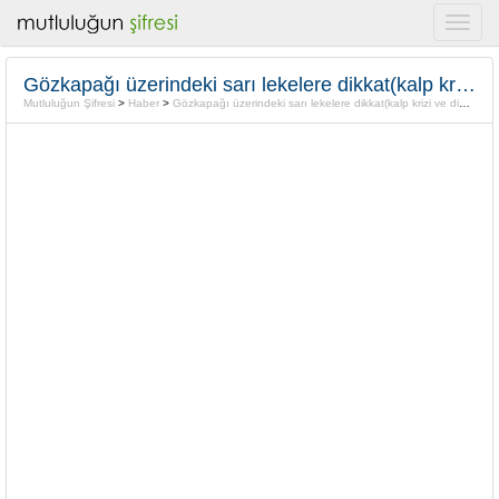
Gözkapağı üzerindeki sarı lekelere dikkat(kalp krizi ve diger hastalıkların habercisi olabilir)
Mutluluğun Şifresi
>
Haber
>
Gözkapağı üzerindeki sarı lekelere dikkat(kalp krizi ve diger hastalıkların habercisi olabilir)