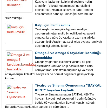
Kalsiyum ilaçlarının kalp krizi geçirme riskini
artırdığını "dikkatli kullanılması" gerektiğini
belirtilerek,Uzmanlar, kalsiyum dahil dengeli
beslenmenin daha iyi olacağını savundular.
"Heart"(kalp) ...
Kalp için mutlu evlilik
Yeni araştırmalara göre,bypass ameliyatı
geçirenlerin eğer mutlu bir evlilikleri varsa,evli
olmayanlara göre üç kat daha uzun yaşadıkları
gözlenmişdir.Araştırmada,evli olup bypass amliyatı
geçiren kişilerin mutlu bir ...
Omega 3 ve omega 6 faydaları,koruduğu
hastalıklar
Omega yaglarının kullanımı vucudu bir çok
hastalıkdan koruyor. Kalp hastalıklarına karşı
koruyor: Kötü kolestrolu düşürüp iyi kolestrolü
artırıyor.düşük kolestrol seviyesini de normal değerlere getiriyor.klap
krizine ...
Tiyatro ve Sinema Oyuncumuz "BAYKAL
KENT" hayatını kaybetti
Tiyatro ve Sinama sanatcısı BAYKAL KENT'in
hayatını kaybetmesi sevenlerini derin üzüntüye
boğdu.69 yaşında olan Baykal Kent bir süredir
Bursa'da yaşamakta olan sanatcı bir süre önce ...