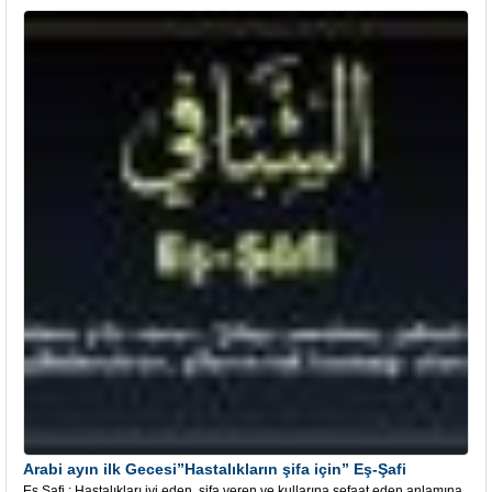
Arabi ayın ilk Gecesi”Hastalıkların şifa için” Eş-Şafi
Eş Şafi ; Hastalıkları iyi eden, şifa veren ve kullarına şefaat eden anlamına