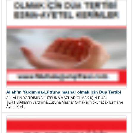
Allah’ın Yardımına-Lütfuna mazhar olmak için Dua Tertibi
ALLAH’IN YARDIMINA LÜTFUNA MAZHAR OLMAK İÇİN DUA
TERTİBİAllah’ın yardmına,Lutfuna Mazhar Olmak için okunacak Esma ve
Âyet-i Keri...