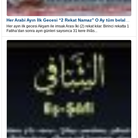
Her Arabi Ayın İlk Gecesi “2 Rekat Namaz” O Ay tüm belalardan kurtuluş
Her ayın ilk gecesi Akşam ile imsak Arası İki (2) rekat kılar. Birinci rekatta 1
Fatiha’dan sonra ayın günleri sayısınca 31 kere ihlâs...