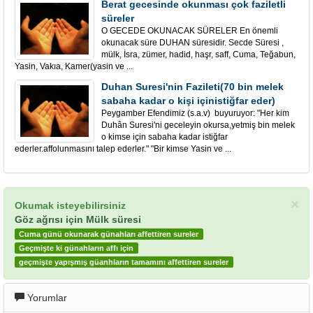
Berat gecesinde okunması çok faziletli
süreler
O GECEDE OKUNACAK SÜRELER En önemli
okunacak süre DUHAN süresidir. Secde Süresi ,
mülk, İsra, zümer, hadid, haşr, saff, Cuma, Teğabun,
Yasin, Vakıa, Kamer(yasin ve ...
Duhan Suresi'nin Fazileti(70 bin melek
sabaha kadar o kişi içinistiğfar eder)
Peygamber Efendimiz (s.a.v) buyuruyor: "Her kim
Duhân Suresi'ni geceleyin okursa,yetmiş bin melek
o kimse için sabaha kadar istiğfar
ederler.affolunmasını talep ederler." "Bir kimse Yasin ve ...
×
Okumak isteyebilirsiniz
Göz ağrısı için Mülk süresi
Cuma günü okunarak günahları affettiren sureler
Geçmişte ki günahların affı için
geçmişte yapışmış güanhların tamamını affettiren sureler
Yorumlar