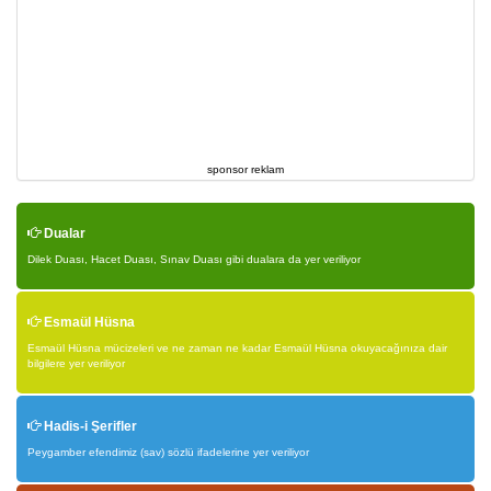
sponsor reklam
Dualar
Dilek Duası, Hacet Duası, Sınav Duası gibi dualara da yer veriliyor
Esmaül Hüsna
Esmaül Hüsna mücizeleri ve ne zaman ne kadar Esmaül Hüsna okuyacağınıza dair
bilgilere yer veriliyor
Hadis-i Şerifler
Peygamber efendimiz (sav) sözlü ifadelerine yer veriliyor