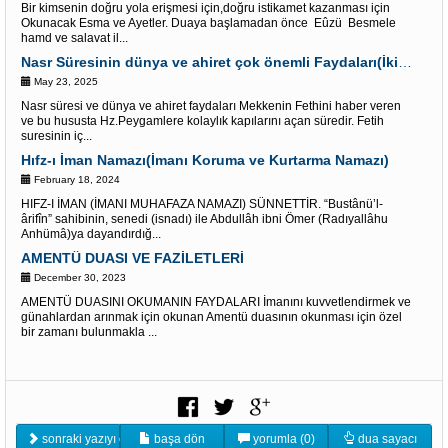
Bir kimsenin doğru yola erişmesi için,doğru istikamet kazanması için
Okunacak Esma ve Ayetler. Duaya başlamadan önce Eûzü Besmele
hamd ve salavat il...
Nasr Süresinin dünya ve ahiret çok önemli Faydaları(İki alemde kolaylık kapısı)
May 23, 2025
Nasr süresi ve dünya ve ahiret faydaları Mekkenin Fethini haber veren
ve bu hususta Hz.Peygamlere kolaylık kapılarını açan süredir. Fetih
suresinin iç...
Hıfz-ı İman Namazı(İmanı Koruma ve Kurtarma Namazı)
February 18, 2024
HIFZ-I İMAN (İMANI MUHAFAZA NAMAZI) SÜNNETTİR. “Bustânü’l-
ârifîn” sahibinin, senedi (isnadı) ile Abdullâh ibni Ömer (Radıyallâhu
Anhümâ)ya dayandırdığ...
AMENTÜ DUASI VE FAZİLETLERİ
December 30, 2023
AMENTÜ DUASINI OKUMANIN FAYDALARI İmanını kuvvetlendirmek ve
günahlardan arınmak için okunan Amentü duasının okunması için özel
bir zamanı bulunmakla ...
sonraki yazıyı oku
başa dön
yorumla (0)
dua sayacı