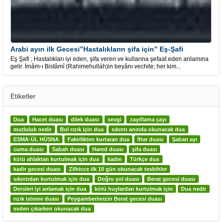
Arabi ayın ilk Gecesi”Hastalıkların şifa için” Eş-Şafi
Eş Şafi ; Hastalıkları iyi eden, şifa veren ve kullarına şefaat eden anlamına
gelir. İmâm-ı Bistâmî (Rahimehulláh)in beyânı vechile; her kim...
Etiketler
Dua
Hacet duası
dilek duası
sevgi
zayıflama çayı
mutluluk nedir
Bol rızık için dua
sıkıntı anında okunacak dua
ESMA-ÜL HÜSNA
Fakirlikten kurtaran dua
İftar duası
Şaban ayı
cuma duası
Sabah duası
Hamd duası
şifa duası
kötü ahlaktan kurtulmak için dua
kadın
Türkçe dua
kadir gecesi duası
Zilhicce ilk 10 gün okunacak tesbihler
sıkıntıdan kurtulmak için dua
Doğru yol duası
Berat gecesi duası
Dersleri iyi anlamak için dua
kötü huylardan kurtulmak için
Dua nedir
rızık isteme duası
Peygamberimizin Berat gecesi duası
evden çıkarken okunacak dua