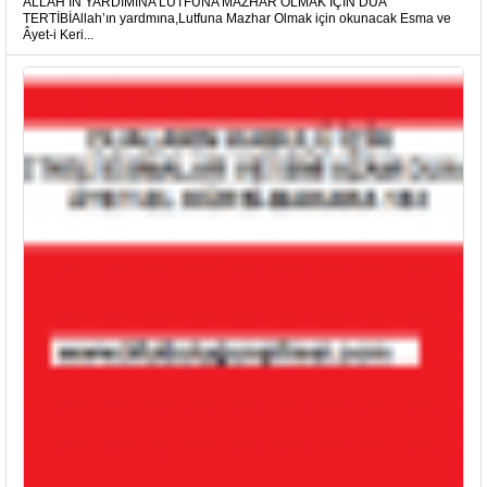
ALLAH’IN YARDIMINA LÜTFUNA MAZHAR OLMAK İÇİN DUA
TERTİBİAllah’ın yardmına,Lutfuna Mazhar Olmak için okunacak Esma ve
Âyet-i Keri...