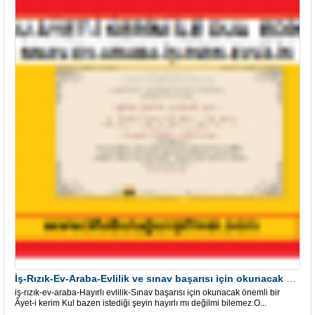
İş-Rızık-Ev-Araba-Evlilik ve sınav başarısı için okunacak Önemli bir Âyet
iş-rızık-ev-araba-Hayırlı evlilik-Sınav başarısı için okunacak önemli bir
Âyet-i kerim Kul bazen istediği şeyin hayırlı mı değilmi bilemez.O...