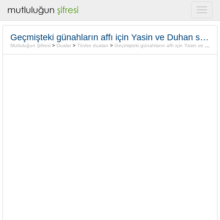
Geçmişteki günahların affı için Yasin ve Duhan süresi
Mutluluğun Şifresi
>
Dualar
>
Tövbe duaları
>
Geçmişteki günahların affı için Yasin ve Duhan süresi