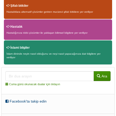
Şifalı bitkiler
Hastalıklara alternatif çözümler getiren mucizevi şifalı bitkilere yer veriliyor
Hastalık
Hastalığınıza tıbbi çözümler ile yaklaşan bilimsel bilgilere yer veriliyor
İslami bilgiler
İslam dininde neyin nasıl olduğunu ve neyi nasıl yapacağınıza dair bilgilere yer
veriliyor
Ara
Cuma günü okunacak dualar için tıklayın
Facebook'ta takip edin