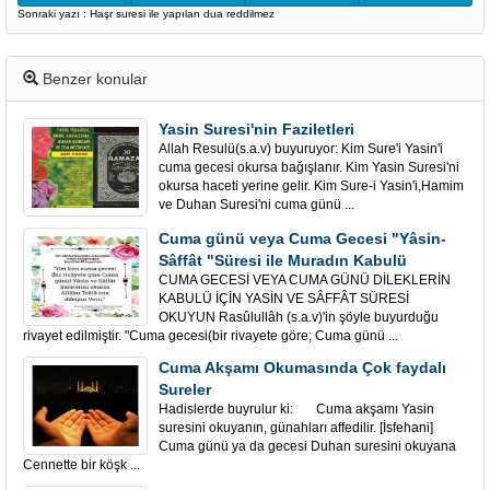
Sonraki yazı : Haşr suresi ile yapılan dua reddilmez
Benzer konular
Yasin Suresi'nin Faziletleri
Allah Resulü(s.a.v) buyuruyor: Kim Sure'i Yasin'i
cuma gecesi okursa bağışlanır. Kim Yasin Suresi'ni
okursa haceti yerine gelir. Kim Sure-i Yasin'i,Hamim
ve Duhan Suresi'ni cuma günü ...
Cuma günü veya Cuma Gecesi "Yâsin-
Sâffât "Süresi ile Muradın Kabulü
CUMA GECESİ VEYA CUMA GÜNÜ DİLEKLERİN
KABULÜ İÇİN YASİN VE SÂFFÂT SÜRESİ
OKUYUN Rasûlullâh (s.a.v)'in şöyle buyurduğu
rivayet edilmiştir. "Cuma gecesi(bir rivayete göre; Cuma günü ...
Cuma Akşamı Okumasında Çok faydalı
Sureler
Hadislerde buyrulur ki: Cuma akşamı Yasin
suresini okuyanın, günahları affedilir. [İsfehani]
Cuma günü ya da gecesi Duhan suresini okuyana
Cennette bir köşk ...