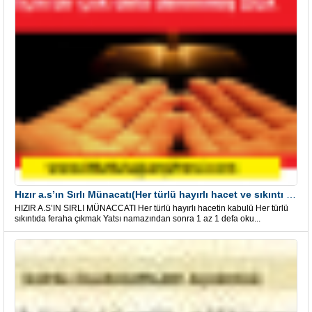
Hızır a.s’ın Sırlı Münacatı(Her türlü hayırlı hacet ve sıkıntı için)
HIZIR A.S’IN SIRLI MÜNACCATI Her türlü hayırlı hacetin kabulü Her türlü
sıkıntıda feraha çıkmak Yatsı namazından sonra 1 az 1 defa oku...