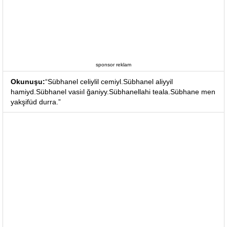
sponsor reklam
Okunuşu:
“Sübhanel celiylil cemiyl.Sübhanel aliyyil
hamiyd.Sübhanel vasiıl ğaniyy.Sübhanellahi teala.Sübhane men
yakşifüd durra.”