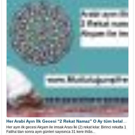
Her Arabi Ayın İlk Gecesi “2 Rekat Namaz” O Ay tüm belalardan kurtuluş
Her ayın ilk gecesi Akşam ile imsak Arası İki (2) rekat kılar. Birinci rekatta 1
Fatiha’dan sonra ayın günleri sayısınca 31 kere ihlâs...