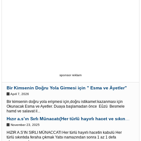
sponsor reklam
Bir Kimsenin Doğru Yola Girmesi için ” Esma ve Âyetler”
April 7, 2026
Bir kimsenin doğru yola erişmesi için,doğru istikamet kazanması için
Okunacak Esma ve Ayetler. Duaya başlamadan önce Eûzü Besmele
hamd ve salavat il...
Hızır a.s’ın Sırlı Münacatı(Her türlü hayırlı hacet ve sıkıntı için)
November 23, 2025
HIZIR A.S’IN SIRLI MÜNACCATI Her türlü hayırlı hacetin kabulü Her
türlü sıkıntıda feraha çıkmak Yatsı namazından sonra 1 az 1 defa