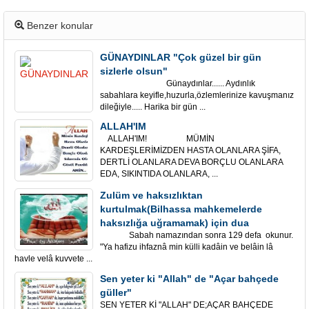
Benzer konular
GÜNAYDINLAR "Çok güzel bir gün
sizlerle olsun"
Günaydınlar...... Aydınlık
sabahlara keyifle,huzurla,özlemlerinize kavuşmanız
dileğiyle..... Harika bir gün ...
ALLAH'IM
ALLAH'IM! MÜMİN
KARDEŞLERİMİZDEN HASTA OLANLARA ŞİFA,
DERTLİ OLANLARA DEVA BORÇLU OLANLARA
EDA, SIKINTIDA OLANLARA, ...
Zulüm ve haksızlıktan
kurtulmak(Bilhassa mahkemelerde
haksızlığa uğramamak) için dua
Sabah namazından sonra 129 defa okunur.
"Ya hafizu ihfaznâ min külli kadâin ve belâin lâ
havle velâ kuvvete ...
Sen yeter ki "Allah" de "Açar bahçede
güller"
SEN YETER Kİ "ALLAH" DE;AÇAR BAHÇEDE