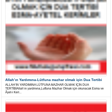
Allah’ın Yardımına-Lütfuna mazhar olmak için Dua Tertibi
ALLAH’IN YARDIMINA LÜTFUNA MAZHAR OLMAK İÇİN DUA
TERTİBİAllah’ın yardmına,Lutfuna Mazhar Olmak için okunacak Esma ve
Âyet-i Keri...