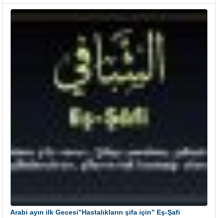
Arabi ayın ilk Gecesi”Hastalıkların şifa için” Eş-Şafi