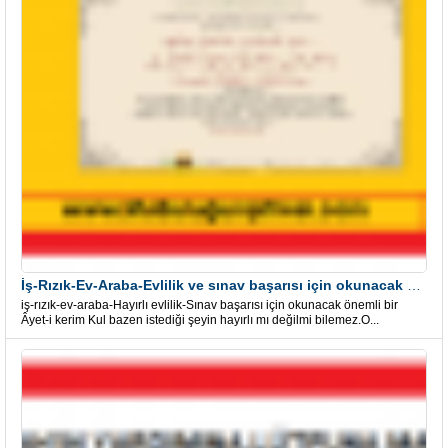
İş-Rızık-Ev-Araba-Evlilik ve sınav başarısı için okunacak Önemli bir Âyet
iş-rızık-ev-araba-Hayırlı evlilik-Sınav başarısı için okunacak önemli bir
Âyet-i kerim Kul bazen istediği şeyin hayırlı mı değilmi bilemez.O...