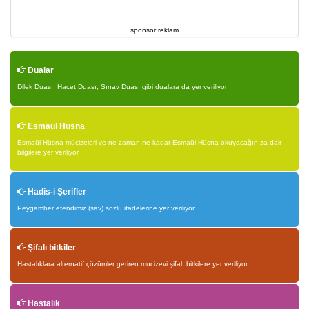
sponsor reklam
Dualar
Dilek Duası, Hacet Duası, Sınav Duası gibi dualara da yer veriliyor
Esmaül Hüsna
Esmaül Hüsna mücizeleri ve ne zaman ne kadar Esmaül Hüsna okuyacağınıza dair
bilgilere yer veriliyor
Hadis-i Şerifler
Peygamber efendimiz (sav) sözlü ifadelerine yer veriliyor
Şifalı bitkiler
Hastalıklara alternatif çözümler getiren mucizevi şifalı bitkilere yer veriliyor
Hastalık