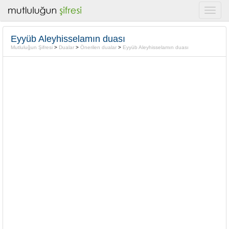
Eyyüb Aleyhisselamın duası
Mutluluğun Şifresi
>
Dualar
>
Önerilen dualar
>
Eyyüb Aleyhisselamın duası