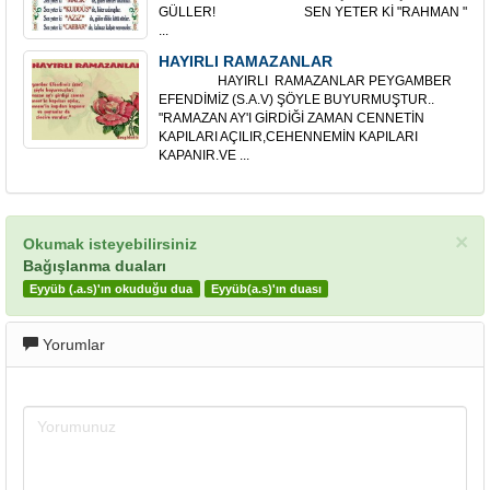
GÜLLER! SEN YETER Kİ "RAHMAN "
...
HAYIRLI RAMAZANLAR
HAYIRLI RAMAZANLAR PEYGAMBER
EFENDİMİZ (S.A.V) ŞÖYLE BUYURMUŞTUR..
"RAMAZAN AY'I GİRDİĞİ ZAMAN CENNETİN
KAPILARI AÇILIR,CEHENNEMİN KAPILARI
KAPANIR.VE ...
×
Okumak isteyebilirsiniz
Bağışlanma duaları
Eyyüb (.a.s)'ın okuduğu dua
Eyyüb(a.s)'ın duası
Yorumlar