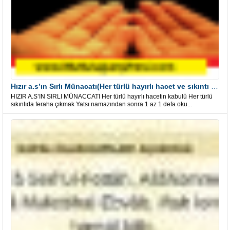
Hızır a.s’ın Sırlı Münacatı(Her türlü hayırlı hacet ve sıkıntı için)
HIZIR A.S’IN SIRLI MÜNACCATI Her türlü hayırlı hacetin kabulü Her türlü
sıkıntıda feraha çıkmak Yatsı namazından sonra 1 az 1 defa oku...