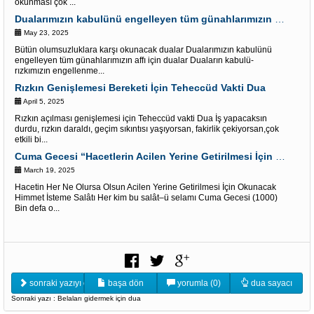
okunması çok ...
Dualarımızın kabulünü engelleyen tüm günahlarımızın affı için dualar
May 23, 2025
Bütün olumsuzluklara karşı okunacak dualar Dualarımızın kabulünü
engelleyen tüm günahlarımızın affı için dualar Duaların kabulü-
rızkımızın engellenme...
Rızkın Genişlemesi Bereketi İçin Teheccüd Vakti Dua
April 5, 2025
Rızkın açılması genişlemesi için Teheccüd vakti Dua İş yapacaksın
durdu, rızkın daraldı, geçim sıkıntısı yaşıyorsan, fakirlik çekiyorsan,çok
etkili bi...
Cuma Gecesi “Hacetlerin Acilen Yerine Getirilmesi İçin Okunacak Salâtı Selam”
March 19, 2025
Hacetin Her Ne Olursa Olsun Acilen Yerine Getirilmesi İçin Okunacak
Himmet İsteme Salâtı Her kim bu salât–ü selamı Cuma Gecesi (1000)
Bin defa o...
sonraki yazıyı oku
başa dön
yorumla (0)
dua sayacı
Sonraki yazı : Belaları gidermek için dua