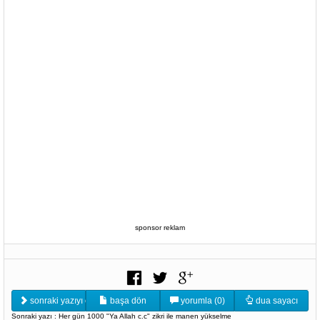
sponsor reklam
sonraki yazıyı oku
başa dön
yorumla (0)
dua sayacı
Sonraki yazı : Her gün 1000 "Ya Allah c.c" zikri ile manen yükselme