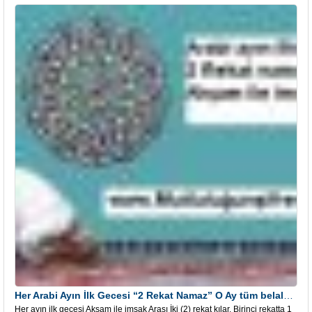
Her Arabi Ayın İlk Gecesi “2 Rekat Namaz” O Ay tüm belalardan kurtuluş
Her ayın ilk gecesi Akşam ile imsak Arası İki (2) rekat kılar. Birinci rekatta 1