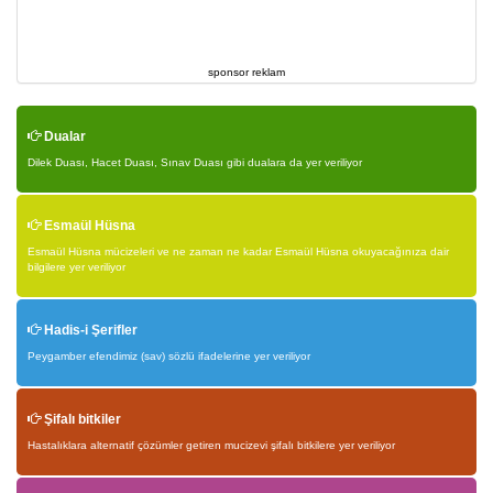
sponsor reklam
Dualar
Dilek Duası, Hacet Duası, Sınav Duası gibi dualara da yer veriliyor
Esmaül Hüsna
Esmaül Hüsna mücizeleri ve ne zaman ne kadar Esmaül Hüsna okuyacağınıza dair
bilgilere yer veriliyor
Hadis-i Şerifler
Peygamber efendimiz (sav) sözlü ifadelerine yer veriliyor
Şifalı bitkiler
Hastalıklara alternatif çözümler getiren mucizevi şifalı bitkilere yer veriliyor