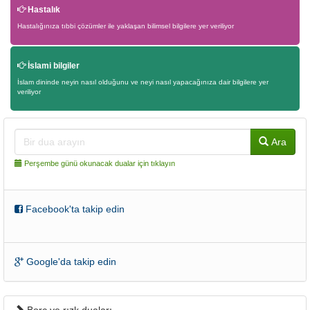
Hastalık
Hastalığınıza tıbbi çözümler ile yaklaşan bilimsel bilgilere yer veriliyor
İslami bilgiler
İslam dininde neyin nasıl olduğunu ve neyi nasıl yapacağınıza dair bilgilere yer
veriliyor
Ara
Perşembe günü okunacak dualar için tıklayın
Facebook'ta takip edin
Google'da takip edin