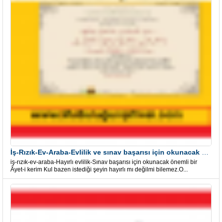
İş-Rızık-Ev-Araba-Evlilik ve sınav başarısı için okunacak Önemli bir Âyet
iş-rızık-ev-araba-Hayırlı evlilik-Sınav başarısı için okunacak önemli bir
Âyet-i kerim Kul bazen istediği şeyin hayırlı mı değilmi bilemez.O...