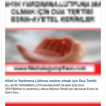
Allah’ın Yardımına-Lütfuna mazhar olmak için Dua Tertibi
ALLAH’IN YARDIMINA LÜTFUNA MAZHAR OLMAK İÇİN DUA
TERTİBİAllah’ın yardmına,Lutfuna Mazhar Olmak için okunacak Esma ve
Âyet-i Keri...