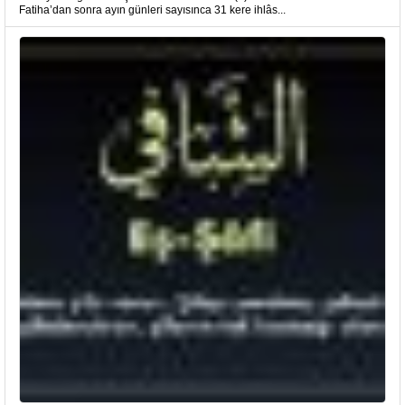
Fatiha’dan sonra ayın günleri sayısınca 31 kere ihlâs...