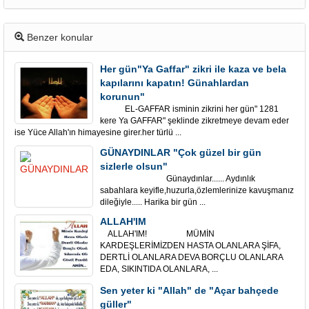
Benzer konular
Her gün"Ya Gaffar" zikri ile kaza ve bela
kapılarını kapatın! Günahlardan
korunun"
EL-GAFFAR isminin zikrini her gün" 1281
kere Ya GAFFAR" şeklinde zikretmeye devam eder
ise Yüce Allah'ın himayesine girer.her türlü ...
GÜNAYDINLAR "Çok güzel bir gün
sizlerle olsun"
Günaydınlar...... Aydınlık
sabahlara keyifle,huzurla,özlemlerinize kavuşmanız
dileğiyle..... Harika bir gün ...
ALLAH'IM
ALLAH'IM! MÜMİN
KARDEŞLERİMİZDEN HASTA OLANLARA ŞİFA,
DERTLİ OLANLARA DEVA BORÇLU OLANLARA
EDA, SIKINTIDA OLANLARA, ...
Sen yeter ki "Allah" de "Açar bahçede
güller"