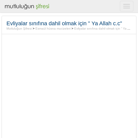
Evliyalar sınıfına dahil olmak için ” Ya Allah c.c”
Mutluluğun Şifresi
>
Esmaül hüsna mucizeleri
>
Evliyalar sınıfına dahil olmak için ” Ya Allah c.c”