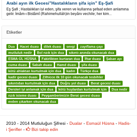
Arabi ayın ilk Gecesi”Hastalıkların şifa için” Eş-Şafi
Eş Şafi ; Hastalıkları iyi eden, şifa veren ve kullarına şefaat eden anlamına
gelir. İmâm-ı Bistâmî (Rahimehulláh)in beyânı vechile; her kim...
Etiketler
Dua
Hacet duası
dilek duası
sevgi
zayıflama çayı
mutluluk nedir
Bol rızık için dua
sıkıntı anında okunacak dua
ESMA-ÜL HÜSNA
Fakirlikten kurtaran dua
İftar duası
Şaban ayı
cuma duası
Sabah duası
Hamd duası
şifa duası
kötü ahlaktan kurtulmak için dua
kadın
Türkçe dua
kadir gecesi duası
Zilhicce ilk 10 gün okunacak tesbihler
sıkıntıdan kurtulmak için dua
Doğru yol duası
Berat gecesi duası
Dersleri iyi anlamak için dua
kötü huylardan kurtulmak için
Dua nedir
rızık isteme duası
Peygamberimizin Berat gecesi duası
evden çıkarken okunacak dua
2010 - 2014 Mutluluğun Şifresi -
Dualar
-
Esmaül Hüsna
-
Hadis-
i Şerifler
-
Bizi takip edin