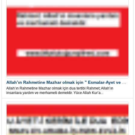
Allah’ın Rahmetine Mazhar olmak için ” Esmalar-Ayet ve Dualar”
Allah’ın Rahmetine Mazhar olmak için dua tertibi Rahmet; Allah’ın
insanlara yardım ve merhameti demektir. Yüce Allah Kur’a...