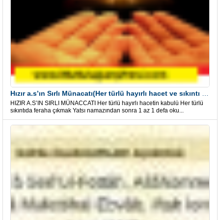
Hızır a.s’ın Sırlı Münacatı(Her türlü hayırlı hacet ve sıkıntı için)
HIZIR A.S’IN SIRLI MÜNACCATI Her türlü hayırlı hacetin kabulü Her türlü
sıkıntıda feraha çıkmak Yatsı namazından sonra 1 az 1 defa oku...