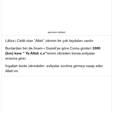
sponsor reklam
Lâfza-i Celâl olan “Allah” zikrinin bir çok faydaları vardır.
Bunlardan biri de,İmam-ı Gazeli’ye göre,Cuma günleri
1000
(bin) kere ” Ya Allah c.c”
ismini zikreden kimse,evliyalar
arasına girer.
İnşallah bizde zikredelim evliyalar sınıfına girmeyi nasip eder
Allah’ım.