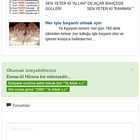
SEN YETER Kİ "ALLAH" DE;AÇAR BAHÇEDE
GÜLLER! SEN YETER Kİ "RAHMAN "
...
Her işte başarılı olmak için
Ya Kayyum isimini her gün 780 defa
zikreden kimse ,her tuttuğu işte başarılı olur ve
işlerini kolayca halleder.her ...
×
Okumak isteyebilirsiniz
Esma-ül Hüsna bir mücizedir...
Evliyalar sınıfına dahil olmak için "Ya Allah c.c"
Her cuma günü "1000 " Ya Allah c.c"
Yorumlar