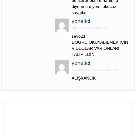
bu işaret olan u harfini u
diyemi ü diyemi okucaz
saygılar
yonetici
July 17, 2014 at 9:58 pm
sevo21
DOĞRU OKUYABİLMEK İÇİN
VİDEOLAR VAR ONLARI
TALİP EDİN
yonetici
September 20, 2013 at 1:42 pm
ALIŞKANLIK