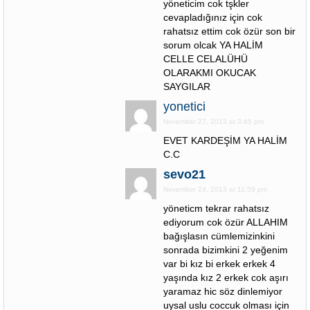
yöneticim cok tşkler
cevapladığınız için cok
rahatsız ettim cok özür son bir
sorum olcak YA HALİM
CELLE CELALÜHÜ
OLARAKMI OKUCAK
SAYGILAR
yonetici
November 27, 2013 at 3:45 pm
EVET KARDEŞİM YA HALİM
C.C
sevo21
November 24, 2013 at 11:59 pm
yöneticm tekrar rahatsız
ediyorum cok özür ALLAHIM
bağışlasın cümlemizinkini
sonrada bizimkini 2 yeğenim
var bi kız bi erkek erkek 4
yaşında kız 2 erkek cok aşırı
yaramaz hic söz dinlemiyor
uysal uslu coccuk olması için