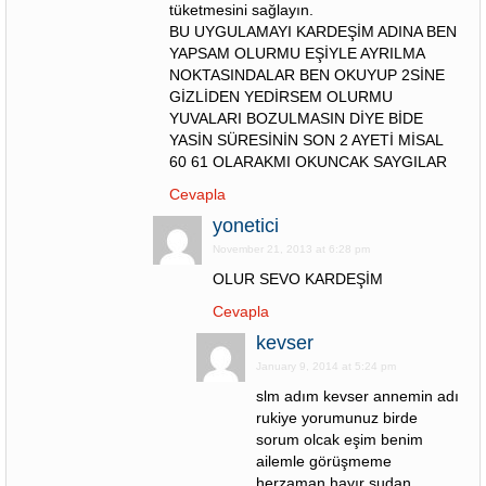
tüketmesini sağlayın.
BU UYGULAMAYI KARDEŞİM ADINA BEN
YAPSAM OLURMU EŞİYLE AYRILMA
NOKTASINDALAR BEN OKUYUP 2SİNE
GİZLİDEN YEDİRSEM OLURMU
YUVALARI BOZULMASIN DİYE BİDE
YASİN SÜRESİNİN SON 2 AYETİ MİSAL
60 61 OLARAKMI OKUNCAK SAYGILAR
Cevapla
yonetici
November 21, 2013 at 6:28 pm
OLUR SEVO KARDEŞİM
Cevapla
kevser
January 9, 2014 at 5:24 pm
slm adım kevser annemin adı
rukiye yorumunuz birde
sorum olcak eşim benim
ailemle görüşmeme
herzaman hayır sudan