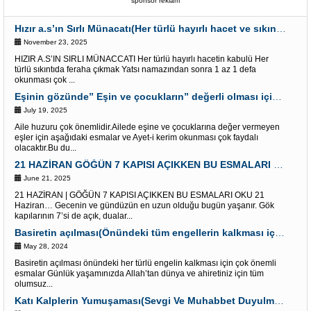
sponsor reklam
Hızır a.s’ın Sırlı Münacatı(Her türlü hayırlı hacet ve sıkıntı için)
November 23, 2025
HIZIR A.S’IN SIRLI MÜNACCATI Her türlü hayırlı hacetin kabulü Her
türlü sıkıntıda feraha çıkmak Yatsı namazından sonra 1 az 1 defa
okunması çok ...
Eşinin gözünde” Eşin ve çocukların” değerli olması için Esmalar ve Âyet-i Kerim
July 19, 2025
Aile huzuru çok önemlidir.Ailede eşine ve çocuklarına değer vermeyen
eşler için aşağıdaki esmalar ve Ayet-i kerim okunması çok faydalı
olacaktır.Bu du...
21 HAZİRAN GÖĞÜN 7 KAPISI AÇIKKEN BU ESMALARI OKU “Dualar Red olunmaz”
June 21, 2025
21 HAZİRAN | GÖĞÜN 7 KAPISI AÇIKKEN BU ESMALARI OKU 21
Haziran… Gecenin ve gündüzün en uzun olduğu bugün yaşanır. Gök
kapılarının 7’si de açık, dualar...
Basiretin açılması(Önündeki tüm engellerin kalkması için) Çok etkili Esmalar
May 28, 2024
Basiretin açılması önündeki her türlü engelin kalkması için çok önemli
esmalar Günlük yaşamınızda Allah’tan dünya ve ahiretiniz için tüm
olumsuz...
Katı Kalplerin Yumuşaması(Sevgi Ve Muhabbet Duyulması) İçin Esmalar