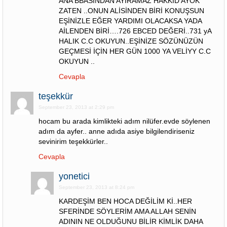
ANA BBASINDAN AYIRAMAZ HAKKID AYOK
ZATEN ..ONUN ALİSİNDEN BİRİ KONUŞSUN
EŞİNİZLE EĞER YARDIMI OLACAKSA YADA
AİLENDEN BİRİ….726 EBCED DEĞERİ..731 yA
HALIK C.C OKUYUN..EŞİNİZE SÖZÜNÜZÜN
GEÇMESİ İÇİN HER GÜN 1000 YA VELİYY C.C
OKUYUN ..
Cevapla
teşekkür
September 23, 2013 at 2:29 pm
hocam bu arada kimlikteki adım nilüfer.evde söylenen
adım da ayfer.. anne adıda asiye bilgilendiriseniz
sevinirim teşekkürler..
Cevapla
yonetici
September 23, 2013 at 8:24 pm
KARDEŞİM BEN HOCA DEĞİLİM Kİ..HER
SFERİNDE SÖYLERİM AMA ALLAH SENİN
ADININ NE OLDUĞUNU BİLİR KİMLİK DAHA