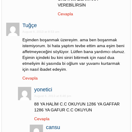
VEREBİLİRSİN
Cevapla
Tuğçe
August 6, 2013 at 8:53 am
Eşimden boşanmak üzereyim. ama ben boşanmak
istemiyorum. bi hata yaptım tevbe ettim ama eşim beni
affetmeyeceğini söylüyor. Lütfen bana yardımcı olunuz.
Eşimin içindeki bu kini siniri bitirmek için nasıl dua
etmeliyim iki yasında bi oğlum var yuvamı kurtarmak
için nasıl ibadet edeyim.
Cevapla
yonetici
August 6, 2013 at 6:46 pm
88 YA HALİM C.C OKUYUN 1286 YA GAFFAR
1286 YA GAFUR C.C OKUYUN
Cevapla
cansu