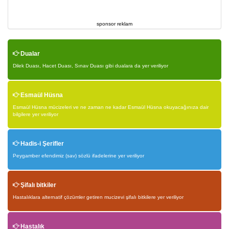
sponsor reklam
Dualar
Dilek Duası, Hacet Duası, Sınav Duası gibi dualara da yer veriliyor
Esmaül Hüsna
Esmaül Hüsna mücizeleri ve ne zaman ne kadar Esmaül Hüsna okuyacağınıza dair
bilgilere yer veriliyor
Hadis-i Şerifler
Peygamber efendimiz (sav) sözlü ifadelerine yer veriliyor
Şifalı bitkiler
Hastalıklara alternatif çözümler getiren mucizevi şifalı bitkilere yer veriliyor
Hastalık