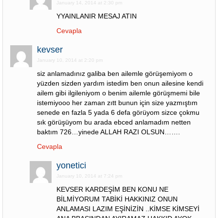
January 14, 2014 at 2:30 pm
YYAINLANIR MESAJ ATIN
Cevapla
kevser
January 10, 2014 at 2:20 pm
siz anlamadınız galiba ben ailemle görüşemiyom o
yüzden sizden yardım istedim ben onun ailesine kendi
ailem gibi ilgileniyom o benim ailemle görüşmemi bile
istemiyooo her zaman zıtt bunun için size yazmıştım
senede en fazla 5 yada 6 defa görüyom sizce çokmu
sık görüşüyom bu arada ebced anlamadım netten
baktım 726…yinede ALLAH RAZI OLSUN…….
Cevapla
yonetici
January 10, 2014 at 7:24 pm
KEVSER KARDEŞİM BEN KONU NE
BİLMİYORUM TABİKİ HAKKINIZ ONUN
ANLAMASI LAZIM EŞİNİZİN ..KİMSE KİMSEYİ