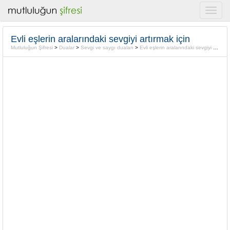
Evli eşlerin aralarındaki sevgiyi artırmak için
Mutluluğun Şifresi
>
Dualar
>
Sevgi ve saygı duaları
>
Evli eşlerin aralarındaki sevgiyi artırmak için