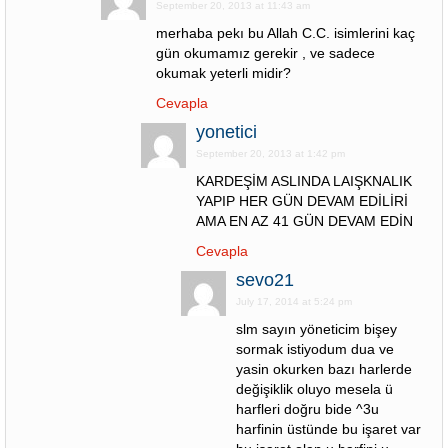
September 20, 2013 at 11:43 am
merhaba pekı bu Allah C.C. isimlerini kaç
gün okumamız gerekir , ve sadece
okumak yeterli midir?
Cevapla
yonetici
September 20, 2013 at 1:42 pm
KARDEŞİM ASLINDA LAIŞKNALIK
YAPIP HER GÜN DEVAM EDİLİRİ
AMA EN AZ 41 GÜN DEVAM EDİN
Cevapla
sevo21
July 17, 2014 at 5:24 pm
slm sayın yöneticim bişey
sormak istiyodum dua ve
yasin okurken bazı harlerde
değişiklik oluyo mesela ü
harfleri doğru bide ^3u
harfinin üstünde bu işaret var