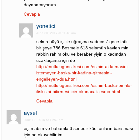
dayanamıyorum
Cevapla
yonetici
June 30, 2017 at 11:48 am
selma büyü işi ile uğraşma sadece 7 gece tatlı
bir şeye 786 Besmele 613 selamün kavlen min
rabbin rahim oku ve beraber yiyin o kadından
uzaklaşamsı için de
http://mutlulugunsifresi.com/esinin-aldatmasini-
istemeyen-baska-bir-kadina-gitmesini-
engelleyen-dua.html
http://mutlulugunsifresi.com/esinin-baska-biri-ile-
iliskisini-bitirmesi-icin-okunacak-esma.html
Cevapla
aysel
June 10, 2016 at 11:57 pm
eşim abim ve babamla 3 senedir küs .onların barisması
için ne okuyabilir im.