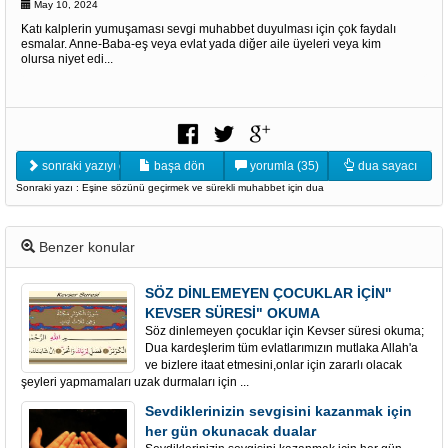
May 10, 2024
Katı kalplerin yumuşaması sevgi muhabbet duyulması için çok faydalı
esmalar. Anne-Baba-eş veya evlat yada diğer aile üyeleri veya kim
olursa niyet edi...
sonraki yazıyı oku
başa dön
yorumla (35)
dua sayacı
Sonraki yazı : Eşine sözünü geçirmek ve sürekli muhabbet için dua
Benzer konular
SÖZ DİNLEMEYEN ÇOCUKLAR İÇİN"
KEVSER SÜRESİ" OKUMA
Söz dinlemeyen çocuklar için Kevser süresi okuma;
Dua kardeşlerim tüm evlatlarımızın mutlaka Allah'a
ve bizlere itaat etmesini,onlar için zararlı olacak
şeyleri yapmamaları uzak durmaları için ...
Sevdiklerinizin sevgisini kazanmak için
her gün okunacak dualar