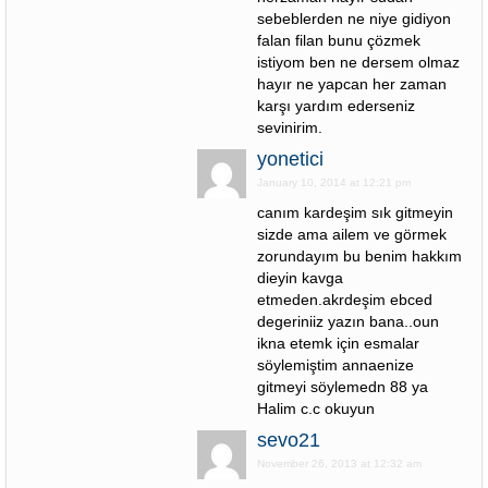
sebeblerden ne niye gidiyon
falan filan bunu çözmek
istiyom ben ne dersem olmaz
hayır ne yapcan her zaman
karşı yardım ederseniz
sevinirim.
yonetici
January 10, 2014 at 12:21 pm
canım kardeşim sık gitmeyin
sizde ama ailem ve görmek
zorundayım bu benim hakkım
dieyin kavga
etmeden.akrdeşim ebced
degeriniiz yazın bana..oun
ikna etemk için esmalar
söylemiştim annaenize
gitmeyi söylemedn 88 ya
Halim c.c okuyun
sevo21
November 26, 2013 at 12:32 am