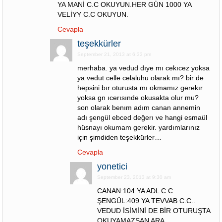
YA MANİ C.C OKUYUN.HER GÜN 1000 YA
VELİYY C.C OKUYUN.
Cevapla
teşekkürler
September 21, 2013 at 6:33 pm
merhaba. ya vedud dıye mı cekıcez yoksa
ya vedut celle celaluhu olarak mı? bir de
hepsini bır oturusta mı okmamız gerekır
yoksa gn ıcerısınde okusakta olur mu?
son olarak benım adım canan annemin
adı şengül ebced değerı ve hangi esmaül
hüsnayı okumam gerekir. yardımlarınız
için şimdiden teşekkürler…
Cevapla
yonetici
September 23, 2013 at 9:30 am
CANAN:104 YA ADL C.C
ŞENGÜL:409 YA TEVVAB C.C..
VEDUD İSİMİNİ DE BİR OTURUŞTA
OKUYAMAZSAN ARA