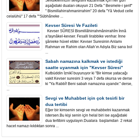
Sevdiklerinizin sevgisini kazanmak için her gün
aşağıdaki duaları okuyun 21 Defa " Besmele-i şerif"
" Bismillahirrahmanirrahim" 20 defa "Yâ Vedud celle
celalühü" 17 defa "“Sübhâneke ...
Kevser Süresi Ve Fazileti
Kevser SÛRESİ Bismillâhirrahmânirrahîm İnnâ
a’taynâkel-kevser. Fesalli lirabbike venhar. İnne
şânieke hüvel ebter. Kevser Suresinin Anlamı
Rahman ve Rahim olan Allah’ın Adıyla Biz sana bol
...
Sabah namazına kalkmak ve istediği
saatte uyanmak için "Kevser Süresi"
Kutbüddin İznikî buyuruyor ki "Bir kimse yatacağı
vakit Kevser suresini 3 veya 7 defa okursa ve derse
ki "Ya Rabbî! Beni sabah namazına uyandır." derse,
...
Sevgi ve Muhabbet için çok tesirli bir
dua tertibi
Eğer bir kimsenin sevgi ve muhabbetni kazanmak
istersen.Bu kişi senin için helal biri ise aşağıdaki
dua tertibini uygulayın.Dualara başlamdan 2 rekat
hacet namazı kıldıktan sonra ...