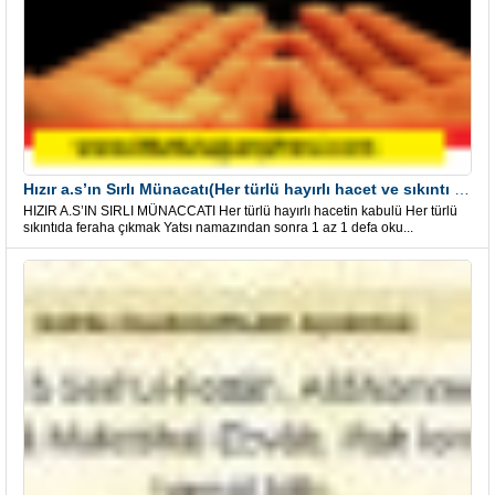
Hızır a.s’ın Sırlı Münacatı(Her türlü hayırlı hacet ve sıkıntı için)
HIZIR A.S’IN SIRLI MÜNACCATI Her türlü hayırlı hacetin kabulü Her türlü
sıkıntıda feraha çıkmak Yatsı namazından sonra 1 az 1 defa oku...