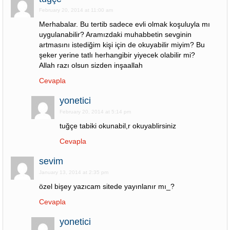
February 20, 2014 at 11:00 am
Merhabalar. Bu tertib sadece evli olmak koşuluyla mı
uygulanabilir? Aramızdaki muhabbetin sevginin
artmasını istediğim kişi için de okuyabilir miyim? Bu
şeker yerine tatlı herhangibir yiyecek olabilir mi?
Allah razı olsun sizden inşaallah
Cevapla
yonetici
February 20, 2014 at 5:14 pm
tuğçe tabiki okunabil,r okuyablirsiniz
Cevapla
sevim
January 13, 2014 at 2:35 pm
özel bişey yazıcam sitede yayınlanır mı_?
Cevapla
yonetici