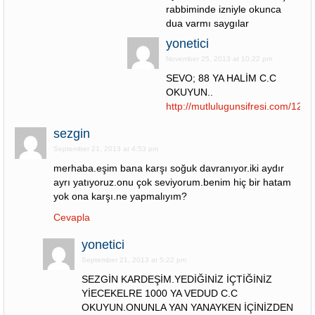
rabbiminde izniyle okunca
dua varmı saygılar
yonetici
November 25, 2013 at 10:22 pm
SEVO; 88 YA HALİM C.C
OKUYUN..
http://mutlulugunsifresi.com/1280
sezgin
September 21, 2013 at 4:53 pm
merhaba.eşim bana karşı soğuk davranıyor.iki aydır
ayrı yatıyoruz.onu çok seviyorum.benim hiç bir hatam
yok ona karşı.ne yapmalıyım?
Cevapla
yonetici
September 21, 2013 at 5:22 pm
SEZGİN KARDEŞİM.YEDİĞİNİZ İÇTİĞİNİZ
YİECEKELRE 1000 YA VEDUD C.C
OKUYUN.ONUNLA YAN YANAYKEN İÇİNİZDEN