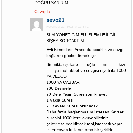
DOĞRU SANIRIM
Cevapla
sevo21
November 21, 2013 at 12:34 am
SLM YÖNETİCİM BU İŞLEMLE İLGİLİ
BİŞEY SORCAKTIM
Evli Kimselerin Arasında sıcaklık ve sevgi
bağlarını güçlendirmek için
Bir miktar şekere ….. oğlu …..nın, ….. kızı
……ya muhabbet ve sevgisi niyeti ile 1000
YA VEDUD
1000 YA CABBAR
786 Besmele
70 Defa Yasin Suresison iki ayeti
1 Vakıa Suresi
71 Kevser Suresi okunacak.
Daha fazla bağlanmasını istersen Kevser
suresini 1000 kere okuyabilirsiniz.
şeker eşe yedirilecek tabi,ister tatlı yapın
,ister çayda kullanın ama bir şekilde