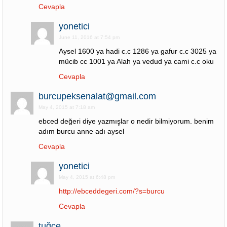
Cevapla
yonetici
June 11, 2016 at 7:54 pm
Aysel 1600 ya hadi c.c 1286 ya gafur c.c 3025 ya
mücib cc 1001 ya Alah ya vedud ya cami c.c oku
Cevapla
burcupeksenalat@gmail.com
May 4, 2015 at 7:18 am
ebced değeri diye yazmışlar o nedir bilmiyorum. benim
adım burcu anne adı aysel
Cevapla
yonetici
May 4, 2015 at 6:48 pm
http://ebceddegeri.com/?s=burcu
Cevapla
tuğçe