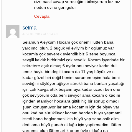
size nasıl cevap vereceğimi bilmiyorum kızınız
neden evine geri geldi
Cevapla
selma
June 30, 2017 at 5:24 am
Selâmün Aleyküm Hocam çok önemli lütfen bana
yardımcı olun. 2 buçuk yıl evliyim bir oglumuz var
kocamla çok severek evlendik biz 6 sene boyunca
sevgili kaldık birbirimizi çok sevdik. Kocam işyerinde bir
sekretere aşık olmuş 6 aydır onu seviyor kadın dul
temiz huylu biri degil kocam da 11 yaş büyük ve o
kadar güzel biri değil benim sorunum eşim hala beni
sevdiğini söylüyor ağlıyor sürekli bana bunları yaşattığı
için çok kavga ettik boşanmaya kadar uzadı ben onu
çok seviyorum oda beni seviyor ama kocam o kadını
içinden atamiyor hocalara gittik hiç bir sonuç olmadı
şuan konuşmuyor lar ama kocamın için de bişey var
onu kadına sürüklüyor kocam benden buyu yapmami
istedi bana baglanmasi icin büyü yap sana asik olim
dedi ama büyü gunah olduğu için yaptirmadim. lütfen
yardımcı olun lütfen artık onun öyle olduğu na