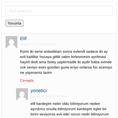
Elif
January 23, 2018 at 5:02 pm
Kizim iki sene anlastiktan sonra evlendi sadece iki ay
evli kaldilar hocaya gittik sakin birlesmesin ayrilmasi
hayirli dedi ama bisey yaptirmadik iki aydir baba evinde
cok seviyo esini gunden gune eriyo onlarsa hic aramiyo
ne yspmamiz lazim
Cevapla
yonetici
January 23, 2018 at 10:09 pm
elif kardeşim neler oldu bilmiyorum neden
ayırdınız onuda bilmiyorum kardeşim eşler bir
birini seviyorsa evli isler sorun nedir bilmiyorum