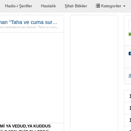
Hadis-i Şerifler
Hastalık
Şifalı Bitkiler
Kategoriler
Evlenmek isteyen her kardeşlerim için okunan “Taha ve cuma suresi” Duası
ardeşlerim için okunan “Taha ve cuma suresi” Duası
AMİ YA VEDUD,YA KUDDUS