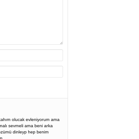
ahım olucak evleniyorum ama
ymalı sevmeli ama beni arka
sözümü dinleyp hep benim
am