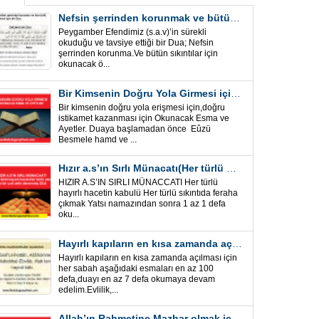
Nefsin şerrinden korunmak ve bütün sıkıntılar için Önemli bir Dua
Peygamber Efendimiz (s.a.v)’in sürekli
okuduğu ve tavsiye ettiği bir Dua; Nefsin
şerrinden korunma.Ve bütün sıkıntılar için
okunacak ö...
Bir Kimsenin Doğru Yola Girmesi için ” Esma ve Âyetler”
Bir kimsenin doğru yola erişmesi için,doğru
istikamet kazanması için Okunacak Esma ve
Ayetler. Duaya başlamadan önce Eûzü
Besmele hamd ve ...
Hızır a.s’ın Sırlı Münacatı(Her türlü hayırlı hacet ve sıkıntı için)
HIZIR A.S’IN SIRLI MÜNACCATI Her türlü
hayırlı hacetin kabulü Her türlü sıkıntıda feraha
çıkmak Yatsı namazından sonra 1 az 1 defa
oku...
Hayırlı kapıların en kısa zamanda açılması için Esmalar ve Dua
Hayırlı kapıların en kısa zamanda açılması için
her sabah aşağıdaki esmaları en az 100
defa,duayı en az 7 defa okumaya devam
edelim.Evlilik,...
Allah’ın Rahmetine Mazhar olmak için ” Esmalar-Ayet ve Dualar”