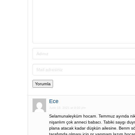
Ece
June 18, 2021 at 9:33 pm
Selamunaleyküm hocam. Temmuz ayında nik
nişanlım çok anneci babacı. Tabiki saygı du
plana atacak kadar düşkün ailesine. Benm 
tarafımda olması için nr yapmam lazım hoc