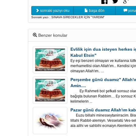
sonraki yazıyı oku
başa dön
yoru
Sonraki yazı : SINAVA GİRECEKLER İÇİN "YARDIM"
Benzer konular
Evlilik için dua isteyen herkes 
Kabul Etsin"
Ey eşi benzeri olmayan ve kullarına lütf
merhametlisi olan Allah'ım... Kendisi içi
olmayan Allah'ım.. ...
Perşembe günü duamız" Allah'ım
Amin....
Ey Rahmeti bol şefkati sonsuz olan All
bağışta bulunan Rabbim.... Ey sonsuz Ke
kelimelerin ...
Pazar günü duamız Allah'ım kabu
Euzu billahi minesseytanirracim. Bis
lillahi Rabbil-alemiyn. Vesselatü Ves
ala alihi ve sahbihi ecmaiyn Alemlerin R