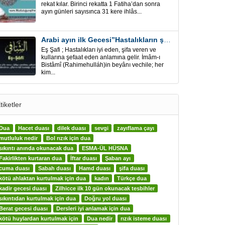
rekat kılar. Birinci rekatta 1 Fatiha’dan sonra
ayın günleri sayısınca 31 kere ihlâs...
Arabi ayın ilk Gecesi”Hastalıkların şifa için” Eş-Şafi
Eş Şafi ; Hastalıkları iyi eden, şifa veren ve
kullarına şefaat eden anlamına gelir. İmâm-ı
Bistâmî (Rahimehulláh)in beyânı vechile; her
kim...
tiketler
Dua
Hacet duası
dilek duası
sevgi
zayıflama çayı
mutluluk nedir
Bol rızık için dua
sıkıntı anında okunacak dua
ESMA-ÜL HÜSNA
Fakirlikten kurtaran dua
İftar duası
Şaban ayı
cuma duası
Sabah duası
Hamd duası
şifa duası
kötü ahlaktan kurtulmak için dua
kadın
Türkçe dua
kadir gecesi duası
Zilhicce ilk 10 gün okunacak tesbihler
sıkıntıdan kurtulmak için dua
Doğru yol duası
Berat gecesi duası
Dersleri iyi anlamak için dua
kötü huylardan kurtulmak için
Dua nedir
rızık isteme duası