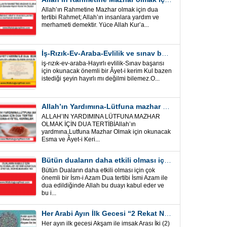
Allah’ın Rahmetine Mazhar olmak için dua
tertibi Rahmet; Allah’ın insanlara yardım ve
merhameti demektir. Yüce Allah Kur’a...
İş-Rızık-Ev-Araba-Evlilik ve sınav başarısı için okunacak Önemli bir Âyet
iş-rızık-ev-araba-Hayırlı evlilik-Sınav başarısı
için okunacak önemli bir Âyet-i kerim Kul bazen
istediği şeyin hayırlı mı değilmi bilemez.O...
Allah’ın Yardımına-Lütfuna mazhar olmak için Dua Tertibi
ALLAH’IN YARDIMINA LÜTFUNA MAZHAR
OLMAK İÇİN DUA TERTİBİAllah’ın
yardmına,Lutfuna Mazhar Olmak için okunacak
Esma ve Âyet-i Keri...
Bütün duaların daha etkili olması için önemli bir İsm-i Azam Dua Tertibi
Bütün Duaların daha etkili olması için çok
önemli bir İsm-i Azam Dua tertibi İsmi Azam ile
dua edildiğinde Allah bu duayı kabul eder ve
bu i...
Her Arabi Ayın İlk Gecesi “2 Rekat Namaz” O Ay tüm belalardan kurtuluş
Her ayın ilk gecesi Akşam ile imsak Arası İki (2)