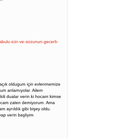
kabulu-icin-ve-sozunun-gecerli-
açık oldugum için evlenmemize
rum anlamıyolar. Ailem
kili dualar verin ki hocam kimse
micam zaten demiyorum. Ama
am ayrıldık gibi bişey oldu.
ap verin başliyim