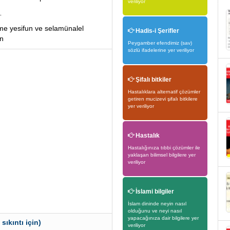
veriliyor
…
me yesifun ve selamünalel
Hadis-i Şerifler
in
Peygamber efendimiz (sav)
sözlü ifadelerine yer veriliyor
Şifalı bitkiler
Hastalıklara alternatif çözümler
getiren mucizevi şifalı bitkilere
yer veriliyor
Hastalık
Hastalığınıza tıbbi çözümler ile
yaklaşan bilimsel bilgilere yer
veriliyor
İslami bilgiler
İslam dininde neyin nasıl
olduğunu ve neyi nasıl
yapacağınıza dair bilgilere yer
sıkıntı için)
veriliyor