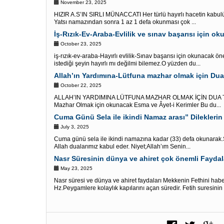
November 23, 2025
HIZIR A.S’IN SIRLI MÜNACCATI Her türlü hayırlı hacetin kabulü 
Yatsı namazından sonra 1 az 1 defa okunması çok ...
İş-Rızık-Ev-Araba-Evlilik ve sınav başarısı için o
October 23, 2025
iş-rızık-ev-araba-Hayırlı evlilik-Sınav başarısı için okunacak ön
istediği şeyin hayırlı mı değilmi bilemez.O yüzden du...
Allah’ın Yardımına-Lütfuna mazhar olmak için Dua 
October 22, 2025
ALLAH’IN YARDIMINA LÜTFUNA MAZHAR OLMAK İÇİN DUA TER
Mazhar Olmak için okunacak Esma ve Âyet-i Kerimler Bu du...
Cuma Günü Sela ile ikindi Namaz arası” Dileklerin 
July 3, 2025
Cuma günü sela ile ikindi namazına kadar (33) defa okunarak.Şö
Allah dualarımız kabul eder. Niyet;Allah’ım Senin...
May 23, 2025
Nasr süresi ve dünya ve ahiret faydaları Mekkenin Fethini hab
Hz.Peygamlere kolaylık kapılarını açan süredir. Fetih suresinin i