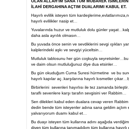
OLAN ALLAH’IM SANA TÜM MÜBAREK İSİMLERİN 
İLAHİ DERGAHINA AÇTIM DUALARIMI KABUL ET.
Hayırlı evlilik isteyen tüm kardeşlerime,evlatlarımıza
hayırlı evlilikler nasip et…
Yuvalarında huzur ve mutluluk dolu günler yaşat…kalple
daha asla ayrılık olmasın…
Bu yuvada önce senin ve sevdiklerini sevgi ışıkları ya
kalplerindeki aşkı ve sevgiyi yüceltsin…
Mutluluk tablosunu her gün coşkuyla seyretsinler…bu 
ve daim olsun mutluluğunuz diye dua etsinler…
Bu gün okuduğum Cuma Suresi hürmetine ve bu sure
hayırlı kapılar aç..karşılarına hayırlı kısmetler çıkar…
Birbirlerini sevenleri hayırlısı ile tez zamanda birleşti
taraflı sevenlere karşı tarafın sevgisini ver Rabbim…
Sen dilekleri kabul eden dualara cevap veren Rabbim
dedin bende tüm isteyenler adına sana geldim açtım 
yalvarıyorum duamı kabul et…
Bu duayı isteyen tüm kullarına adını aşağıda verdiğ
diyen tüm kullarına tanımadığım tüm kullarına hayırlı ev