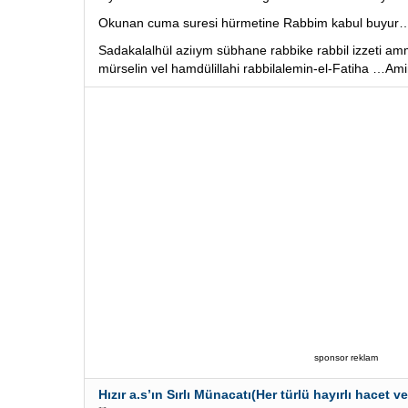
Okunan cuma suresi hürmetine Rabbim kabul buyur
Sadakalalhül aziıym sübhane rabbike rabbil izzeti am
mürselin vel hamdülillahi rabbilalemin-el-Fatiha …Am
sponsor reklam
Hızır a.s’ın Sırlı Münacatı(Her türlü hayırlı hacet ve 