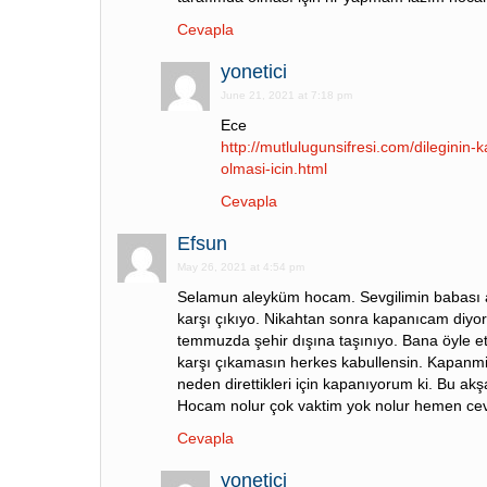
Cevapla
yonetici
June 21, 2021 at 7:18 pm
Ece
http://mutlulugunsifresi.com/dileginin-
olmasi-icin.html
Cevapla
Efsun
May 26, 2021 at 4:54 pm
Selamun aleyküm hocam. Sevgilimin babası 
karşı çıkıyo. Nikahtan sonra kapanıcam diyo
temmuzda şehir dışına taşınıyo. Bana öyle et
karşı çıkamasın herkes kabullensin. Kapan
neden direttikleri için kapanıyorum ki. Bu akş
Hocam nolur çok vaktim yok nolur hemen cev
Cevapla
yonetici