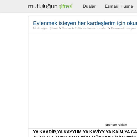
Dualar
Esmaül Hüsna
Mutluluğun Şifresi
>
Dualar
>
Evlilik ve kısmet duaları
>
Evlenmek isteyen her k
sponsor reklam
YA KAADİR,YA KAYYUM YA KAVİYY YA KAİM,YA C