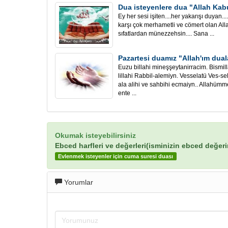
Dua isteyenlere dua "Allah Kabu
Ey her sesi işiten....her yakarışı duyan.
karşı çok merhametli ve cömert olan All
sıfatlardan münezzehsin.... Sana ...
Pazartesi duamız "Allah'ım dual
Euzu billahi mineşşeytanirracim. Bism
lillahi Rabbil-alemiyn. Vesselatü Ves
ala alihi ve sahbihi ecmaiyn.. Allahümm
ente ...
Okumak isteyebilirsiniz
Ebced harfleri ve değerleri(isminizin ebced değer
Evlenmek isteyenler için cuma suresi duası
Yorumlar