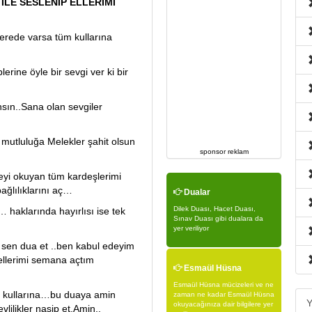
İLE SESLENİP ELLERİMİ
,nerede varsa tüm kullarına
rine öyle bir sevgi ver ki bir
nsın..Sana olan sevgiler
mutluluğa Melekler şahit olsun
sponsor reklam
yi okuyan tüm kardeşlerimi
bağlılıklarını aç…
Dualar
Dilek Duası, Hacet Duası,
r… haklarında hayırlısı ise tek
Sınav Duası gibi dualara da
yer veriliyor
 sen dua et ..ben kabul edeyim
ellerimi semana açtım
Esmaül Hüsna
Esmaül Hüsna mücizeleri ve ne
im kullarına…bu duaya amin
zaman ne kadar Esmaül Hüsna
Y
okuyacağınıza dair bilgilere yer
lilikler nasip et.Amin..