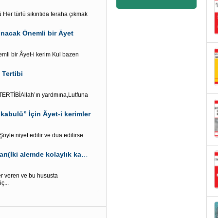
Her türlü sıkıntıda feraha çıkmak
kunacak Önemli bir Âyet
emli bir Âyet-i kerim Kul bazen
Tertibi
TİBİAllah’ın yardmına,Lutfuna
kabulü” İçin Âyet-i kerimler
yle niyet edilir ve dua edilirse
Nasr Süresinin dünya ve ahiret çok önemli Faydaları(İki alemde kolaylık kapısı)
er veren ve bu hususta
ç...