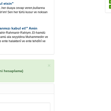
l etsin"
.....her duaya cevap veren,kullarına
ah'ım! Sen her türlü kusur ve noksan
arımızı kabul et!" Amin
illahir-Rahmanir-Rahiym..El-hamdü
-selamü ala seyyidina Muhammedin ve
e ente halaktenî ve ente tehdînî ve
×
ini hesaplama)