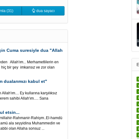
mla (31)
dua sayacı
için Cuma suresiyle dua "Allah
eden Allah'ım... Merhametlilerin en
E
n hiç bir şey imkansız ve zor olan
 dualarımızı kabul et"
ah'ım.... Ey kullarına karşılıksız
rem sahibi Allah'ım..... Sana
l etsin...
millahir-Rahmanir-Rahiym..El-hamdü
-selamü ala seyyidina Muhammedin ve
abbi olan Allaha sonsuz ...