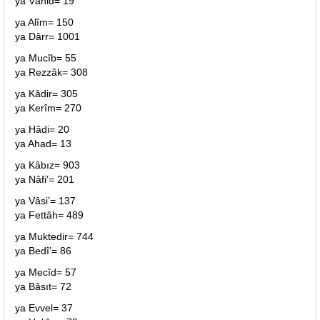
ya Vâhid= 19
ya Alîm= 150
ya Dârr= 1001
ya Mucîb= 55
ya Rezzâk= 308
ya Kâdir= 305
ya Kerîm= 270
ya Hâdi= 20
ya Ahad= 13
ya Kâbız= 903
ya Nâfi’= 201
ya Vâsi’= 137
ya Fettâh= 489
ya Muktedir= 744
ya Bedî’= 86
ya Mecîd= 57
ya Bâsıt= 72
ya Evvel= 37