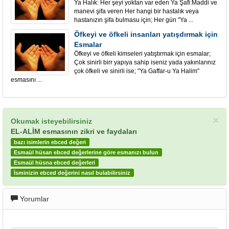
Ya Halık: Her şeyi yoktan var eden Ya Şafi:Maddi ve
manevi şifa veren Her hangi bir hastalık veya
hastanızın şifa bulmasu için; Her gün "Ya ...
Öfkeyi ve öfkeli insanları yatışdırmak için
Esmalar
Öfkeyi ve öfkeli kimseleri yatıştırmak için esmalar;
Çok sinirli birr yapıya sahip iseniz yada yakınlarınız
çok öfkeli ve sinirli ise; "Ya Gaffar-u Ya Halim"
esmasını ...
×
Okumak isteyebilirsiniz
EL-ALİM esmasının zikri ve faydaları
bazı isimlerin ebced değeri
Esmaül hüsan ebced değerlerine göre esmanızı bulun
Esmaül hüsna ebced değerleri
İsminizin ebced değerini nasıl bulabilirsiniz
Yorumlar