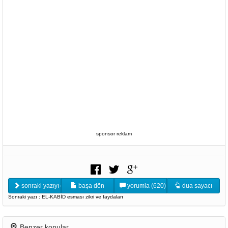
sponsor reklam
sonraki yazıyı oku
başa dön
yorumla (620)
dua sayacı
Sonraki yazı : EL-KABİD esması zikri ve faydaları
Benzer konular