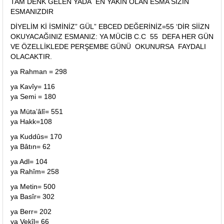
TAM DENK GELEN YADA EN YAKIN OLAN ESMA SİZİN
ESMANIZDIR
DİYELİM Kİ İSMİNİZ” GÜL” EBCED DEĞERİNİZ=55 ‘DİR SİİZN
OKUYACAĞINIZ ESMANIZ: YA MÜCİB C.C 55 DEFA HER GÜN
VE ÖZELLİKLEDE PERŞEMBE GÜNÜ OKUNURSA FAYDALI
OLACAKTIR.
ya Rahman = 298
ya Kavîy= 116
ya Semi = 180
ya Müta’âlî= 551
ya Hakk=108
ya Kuddûs= 170
ya Bâtın= 62
ya Adl= 104
ya Rahîm= 258
ya Metin= 500
ya Basîr= 302
ya Berr= 202
ya Vekîl= 66