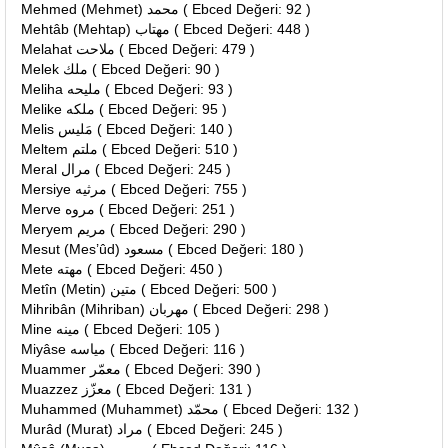
Mehmed (Mehmet) محمد ( Ebced Değeri: 92 )
Mehtâb (Mehtap) مهتاب ( Ebced Değeri: 448 )
Melahat ملاحت ( Ebced Değeri: 479 )
Melek ملك ( Ebced Değeri: 90 )
Meliha مليحه ( Ebced Değeri: 93 )
Melike ملكه ( Ebced Değeri: 95 )
Melis مَليس ( Ebced Değeri: 140 )
Meltem ملتم ( Ebced Değeri: 510 )
Meral مرال ( Ebced Değeri: 245 )
Mersiye مرثيه ( Ebced Değeri: 755 )
Merve مروه ( Ebced Değeri: 251 )
Meryem مريم ( Ebced Değeri: 290 )
Mesut (Mes’ûd) مسعود ( Ebced Değeri: 180 )
Mete مهته ( Ebced Değeri: 450 )
Metîn (Metin) متين ( Ebced Değeri: 500 )
Mihribân (Mihriban) مهربان ( Ebced Değeri: 298 )
Mine مينه ( Ebced Değeri: 105 )
Miyâse مياسه ( Ebced Değeri: 116 )
Muammer معمّر ( Ebced Değeri: 390 )
Muazzez معزّز ( Ebced Değeri: 131 )
Muhammed (Muhammet) محمّد ( Ebced Değeri: 132 )
Murâd (Murat) مراد ( Ebced Değeri: 245 )