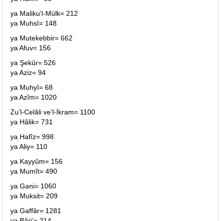
ya Maliku’l-Mülk= 212
ya Muhsî= 148
ya Mutekebbir= 662
ya Afuv= 156
ya Şekûr= 526
ya Aziz= 94
ya Muhyî= 68
ya Azîm= 1020
Zu’l-Celâli ve’l-İkram= 1100
ya Hâlik= 731
ya Hafîz= 998
ya Aliy= 110
ya Kayyûm= 156
ya Mumît= 490
ya Gani= 1060
ya Muksit= 209
ya Gaffâr= 1281
ya Bâri’= 214