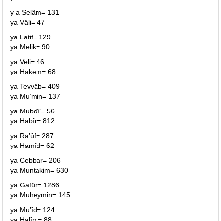
y a Selâm= 131
ya Vâli= 47
ya Latif= 129
ya Melik= 90
ya Veli= 46
ya Hakem= 68
ya Tevvâb= 409
ya Mu’min= 137
ya Mubdî’= 56
ya Habîr= 812
ya Ra’ûf= 287
ya Hamîd= 62
ya Cebbar= 206
ya Muntakim= 630
ya Gafûr= 1286
ya Muheymin= 145
ya Mu’îd= 124
ya Halîm= 88