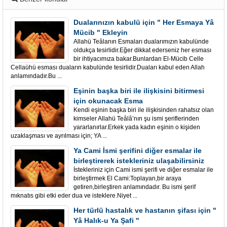
Dualarınızın kabulü için " Her Esmaya Yâ
Mücib " Ekleyin
Allahü Teâlanın Esmaları dualarımızın kabulünde
oldukça tesirlidir.Eğer dikkat ederseniz her esması
bir ihtiyacımıza bakar.Bunlardan El-Mücib Celle
Cellaühü esması duaların kabulünde tesirlidir.Duaları kabul eden Allah
anlamındadır.Bu ...
Eşinin başka biri ile ilişkisini bitirmesi
için okunacak Esma
Kendi eşinin başka biri ile ilişkisinden rahatsız olan
kimseler Allahü Teâlâ’nın şu ismi şeriflerinden
yararlanırlar.Erkek yada kadın eşinin o kişiden
uzaklaşması ve ayrılması için; YA ...
Ya Cami İsmi şerifini diğer esmalar ile
birleştirerek istekleriniz ulaşabilirsiniz
İstekleriniz için Cami ismi şerifi ve diğer esmalar ile
birleştirmek El Cami:Toplayan,bir araya
getiren,birleştiren anlamındadır. Bu ismi şerif
mıknatıs gibi etki eder dua ve isteklere.Niyet ...
Her türlü hastalık ve hastanın şifası için "
Yâ Halık-u Ya Şafi "