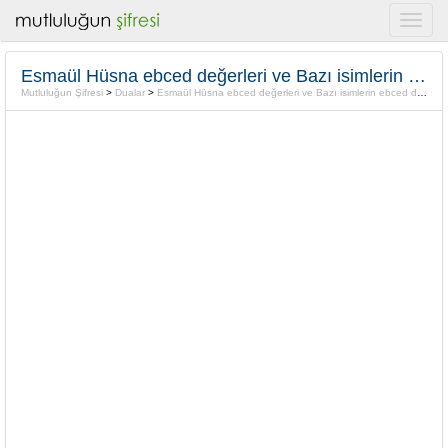
Esmaül Hüsna ebced değerleri ve Bazı isimlerin ebced değerleri
Mutluluğun Şifresi
>
Dualar
>
Esmaül Hüsna ebced değerleri ve Bazı isimlerin ebced değerleri