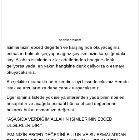
sponsor reklam
İsimlerinizin ebced değerleri ve karşılıgında okuyacagınız
esmaları bulmak için,yapacağınz şey;isminizin karşılığındaki
sayı Allah’ın isimlerinin zikir adetlerinden hangine denk
geliyorsa,yada en yakın hangisine denk geliyorsa o esmayı
okuyacaksınız.
Bu şekilde okumakla hem kendinizi iyi hissedeceksiniz.Hemde
istek ve arzularınıza daha çabuk ulaşacaksınız.
Eğer isminiz listede yok ise ya interentten yada bilen nbirien
hesaplatın ve aşağıda esmaül hüsna ebced değerlerine
bakarak bulun esmanıızn değerini.
“AŞAĞIDA VERDİĞİM ALLAHIN İSİMLERİNİN EBCED
DEĞERLERİDİR.”
İSMİNİZİN EBCED DEĞERİNİ BULUN VE BU ESMALARDAN