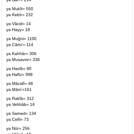
ya Mukît= 550
ya Kebîr= 232
ya Vâcid= 14
ya Hayy= 18
ya Muğni= 1100
ya Câmi’= 114
ya Kahhâr= 306
ya Musavvir= 336
ya Hasîb= 80
ya Hafîz= 998
ya Mâcidİ= 48
ya Mâni’=161
ya Rakîb= 312
ya Vehhâb= 14
ya Samed= 134
ya Celîl= 73
ya Nûr= 256