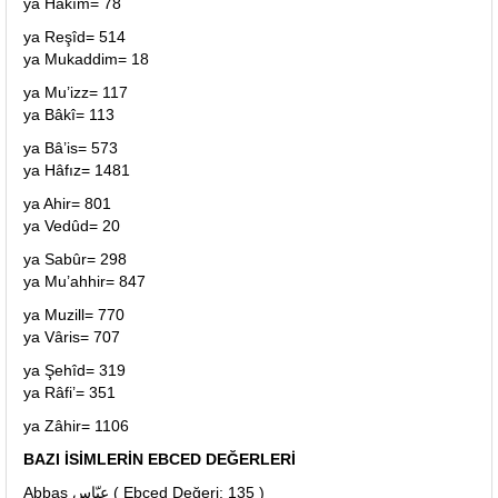
ya Hakîm= 78
ya Reşîd= 514
ya Mukaddim= 18
ya Mu’izz= 117
ya Bâkî= 113
ya Bâ’is= 573
ya Hâfız= 1481
ya Ahir= 801
ya Vedûd= 20
ya Sabûr= 298
ya Mu’ahhir= 847
ya Muzill= 770
ya Vâris= 707
ya Şehîd= 319
ya Râfi’= 351
ya Zâhir= 1106
BAZI İSİMLERİN EBCED DEĞERLERİ
Abbas عبّاس ( Ebced Değeri: 135 )