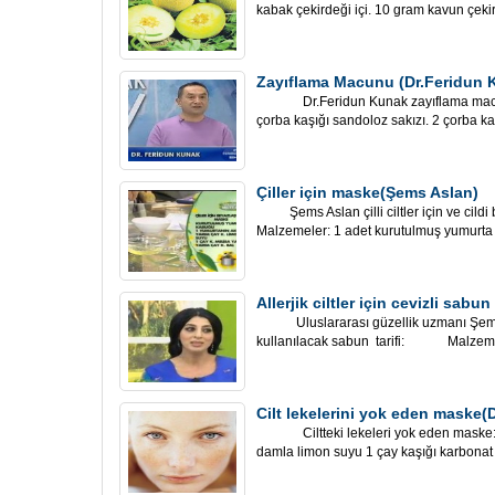
kabak çekirdeği içi. 10 gram kavun çekirde
Zayıflama Macunu (Dr.Feridun 
Dr.Feridun Kunak zayıflama macunu:
çorba kaşığı sandoloz sakızı. 2 çorba kaşığ
Çiller için maske(Şems Aslan)
Şems Aslan çilli ciltler için ve cildi b
Malzemeler: 1 adet kurutulmuş yumurta 
Allerjik ciltler için cevizli sa
Uluslararası güzellik uzmanı Şems Asl
kullanılacak sabun tarifi: Malzemele
Cilt lekelerini yok eden maske
Ciltteki lekeleri yok eden maske: M
damla limon suyu 1 çay kaşığı karbonat .