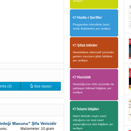
veriliyor
Hadis-i Şerifler
Peygamber efendimiz (sav)
sözlü ifadelerine yer veriliyor
Şifalı bitkiler
Hastalıklara alternatif çözümler
getiren mucizevi şifalı bitkilere
yer veriliyor
Hastalık
Hastalığınıza tıbbi çözümler ile
mla (3)
dua sayacı
yaklaşan bilimsel bilgilere yer
veriliyor
İslami bilgiler
İslam dininde neyin nasıl
olduğunu ve neyi nasıl
irdeği Macunu" Şifa Vericidir
yapacağınıza dair bilgilere yer
ği macunu: Malzemeler: 10 gram
veriliyor