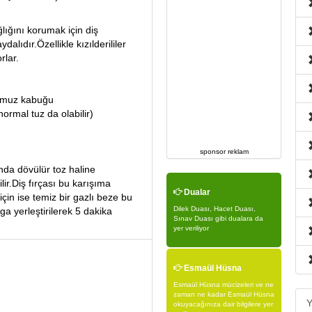
ığını korumak için diş
lıdır.Özellikle kızılderililer
rlar.
ş muz kabuğu
rmal tuz da olabilir)
sponsor reklam
da dövülür toz haline
lir.Diş fırçası bu karışıma
Dualar
için ise temiz bir gazlı beze bu
Dilek Duası, Hacet Duası,
 yerleştirilerek 5 dakika
Sınav Duası gibi dualara da
yer veriliyor
Esmaül Hüsna
Esmaül Hüsna mücizeleri ve ne
zaman ne kadar Esmaül Hüsna
Y
okuyacağınıza dair bilgilere yer