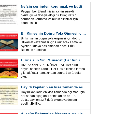
Nefsin şerrinden korunmak ve bütün sıkıntılar için Önemli bir Dua
Peygamber Efendimiz (s.a.v)’in sürekli
okuduğu ve tavsiye ettiği bir Dua; Nefsin
şerrinden korunma.Ve bütün sıkıntılar için
okunacak ö...
Bir Kimsenin Doğru Yola Girmesi için ” Esma ve Âyetler”
Bir kimsenin doğru yola erişmesi için,doğru
istikamet kazanması için Okunacak Esma ve
Ayetler. Duaya başlamadan önce Eûzü
Besmele hamd ve ...
Hızır a.s’ın Sırlı Münacatı(Her türlü hayırlı hacet ve sıkıntı için)
HIZIR A.S’IN SIRLI MÜNACCATI Her türlü
hayırlı hacetin kabulü Her türlü sıkıntıda feraha
çıkmak Yatsı namazından sonra 1 az 1 defa
oku...
Hayırlı kapıların en kısa zamanda açılması için Esmalar ve Dua
Hayırlı kapıların en kısa zamanda açılması için
her sabah aşağıdaki esmaları en az 100
defa,duayı en az 7 defa okumaya devam
edelim.Evlilik,...
Allah’ın Rahmetine Mazhar olmak için ” Esmalar-Ayet ve Dualar”