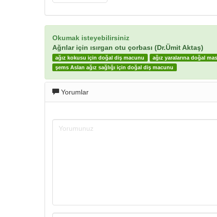
Okumak isteyebilirsiniz
Ağrılar için ısırgan otu çorbası (Dr.Ümit Aktaş)
ağız kokusu için doğal diş macunu
ağız yaralarına doğal ma
şems Aslan ağız sağlığı için doğal diş macunu
Yorumlar