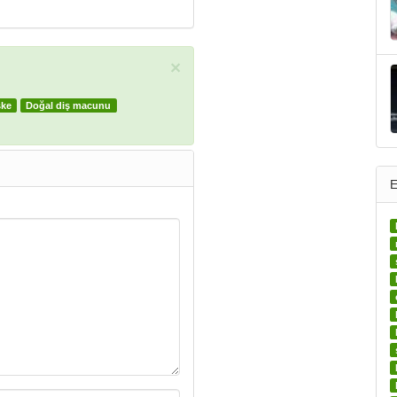
×
ske
Doğal diş macunu
E