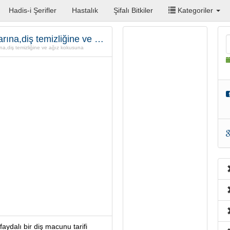
Hadis-i Şerifler
Hastalık
Şifalı Bitkiler
Kategoriler
Doğal diş macunu (Şems Aslan)Ağız yaralarına,diş temizliğine ve ağız kokusuna
na,diş temizliğine ve ağız kokusuna
ydalı bir diş macunu tarifi