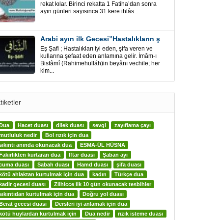
rekat kılar. Birinci rekatta 1 Fatiha’dan sonra
ayın günleri sayısınca 31 kere ihlâs...
Arabi ayın ilk Gecesi”Hastalıkların şifa için” Eş-Şafi
Eş Şafi ; Hastalıkları iyi eden, şifa veren ve
kullarına şefaat eden anlamına gelir. İmâm-ı
Bistâmî (Rahimehulláh)in beyânı vechile; her
kim...
tiketler
Dua
Hacet duası
dilek duası
sevgi
zayıflama çayı
mutluluk nedir
Bol rızık için dua
sıkıntı anında okunacak dua
ESMA-ÜL HÜSNA
Fakirlikten kurtaran dua
İftar duası
Şaban ayı
cuma duası
Sabah duası
Hamd duası
şifa duası
kötü ahlaktan kurtulmak için dua
kadın
Türkçe dua
kadir gecesi duası
Zilhicce ilk 10 gün okunacak tesbihler
sıkıntıdan kurtulmak için dua
Doğru yol duası
Berat gecesi duası
Dersleri iyi anlamak için dua
kötü huylardan kurtulmak için
Dua nedir
rızık isteme duası