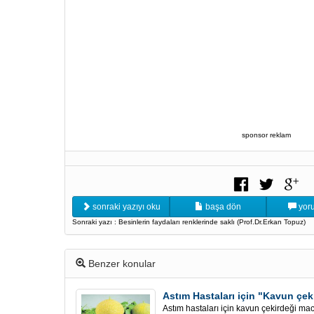
sponsor reklam
sonraki yazıyı oku
başa dön
yoru
Sonraki yazı : Besinlerin faydaları renklerinde saklı (Prof.Dr.Erkan Topuz)
Benzer konular
Astım Hastaları için "Kavun çek
Astım hastaları için kavun çekirde