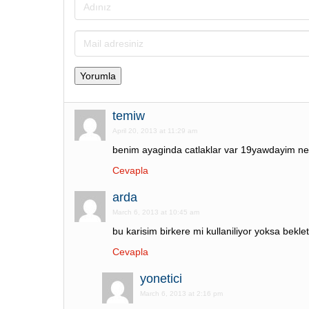
temiw
April 20, 2013 at 11:29 am
benim ayaginda catlaklar var 19yawdayim ne 
Cevapla
arda
March 6, 2013 at 10:45 am
bu karisim birkere mi kullaniliyor yoksa bekle
Cevapla
yonetici
March 6, 2013 at 2:16 pm