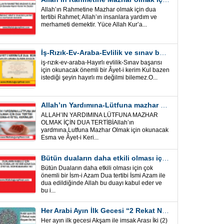
Allah’ın Rahmetine Mazhar olmak için dua
tertibi Rahmet; Allah’ın insanlara yardım ve
merhameti demektir. Yüce Allah Kur’a...
İş-Rızık-Ev-Araba-Evlilik ve sınav başarısı için okunacak Önemli bir Âyet
iş-rızık-ev-araba-Hayırlı evlilik-Sınav başarısı
için okunacak önemli bir Âyet-i kerim Kul bazen
istediği şeyin hayırlı mı değilmi bilemez.O...
Allah’ın Yardımına-Lütfuna mazhar olmak için Dua Tertibi
ALLAH’IN YARDIMINA LÜTFUNA MAZHAR
OLMAK İÇİN DUA TERTİBİAllah’ın
yardmına,Lutfuna Mazhar Olmak için okunacak
Esma ve Âyet-i Keri...
Bütün duaların daha etkili olması için önemli bir İsm-i Azam Dua Tertibi
Bütün Duaların daha etkili olması için çok
önemli bir İsm-i Azam Dua tertibi İsmi Azam ile
dua edildiğinde Allah bu duayı kabul eder ve
bu i...
Her Arabi Ayın İlk Gecesi “2 Rekat Namaz” O Ay tüm belalardan kurtuluş
Her ayın ilk gecesi Akşam ile imsak Arası İki (2)