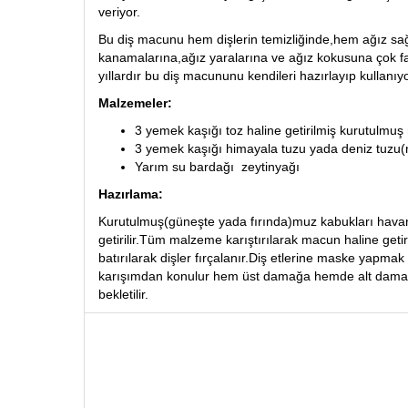
veriyor.
Bu diş macunu hem dişlerin temizliğinde,hem ağız sağl
kanamalarına,ağız yaralarına ve ağız kokusuna çok fayda
yıllardır bu diş macununu kendileri hazırlayıp kullanıyo
Malzemeler:
3 yemek kaşığı toz haline getirilmiş kurutulmu
3 yemek kaşığı himayala tuzu yada deniz tuzu(no
Yarım su bardağı zeytinyağı
Hazırlama:
Kurutulmuş(güneşte yada fırında)muz kabukları havan
getirilir.Tüm malzeme karıştırılarak macun haline getiri
batırılarak dişler fırçalanır.Diş etlerine maske yapmak 
karışımdan konulur hem üst damağa hemde alt damaga
bekletilir.