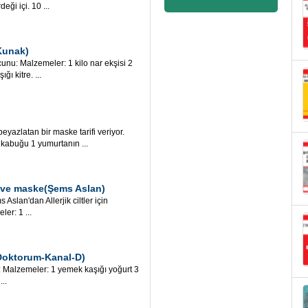
ği içi. 10 ...
Kunak)
 Malzemeler: 1 kilo nar ekşisi 2
ı kitre. ...
eyazlatan bir maske tarifi veriyor.
kabuğu 1 yumurtanın ...
bun ve maske(Şems Aslan)
an'dan Allerjik ciltler için
r: 1 ...
(Doktorum-Kanal-D)
alzemeler: 1 yemek kaşığı yoğurt 3
..