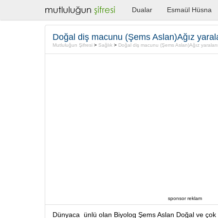
Dualar
Esmaül Hüsna
Mutluluğun Şifresi
>
Sağlık
>
Doğal diş macunu (Şems Aslan)Ağız yaraları
sponsor reklam
Dünyaca ünlü olan Biyolog Şems Aslan Doğal ve çok fa