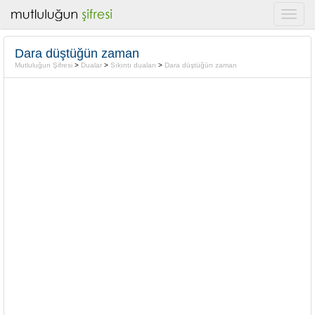
Dara düştüğün zaman
Mutluluğun Şifresi
>
Dualar
>
Sıkıntı duaları
>
Dara düştüğün zaman