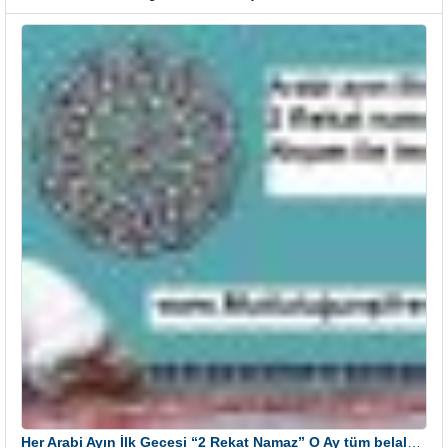
Her Arabi Ayın İlk Gecesi “2 Rekat Namaz” O Ay tüm belalardan kurtuluş