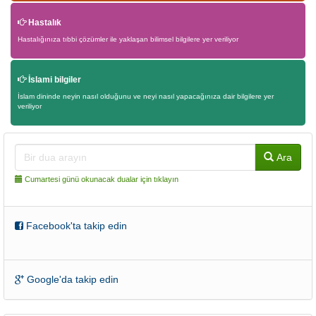
Hastalık
Hastalığınıza tıbbi çözümler ile yaklaşan bilimsel bilgilere yer veriliyor
İslami bilgiler
İslam dininde neyin nasıl olduğunu ve neyi nasıl yapacağınıza dair bilgilere yer
veriliyor
Ara
Cumartesi günü okunacak dualar için tıklayın
Facebook'ta takip edin
Google'da takip edin