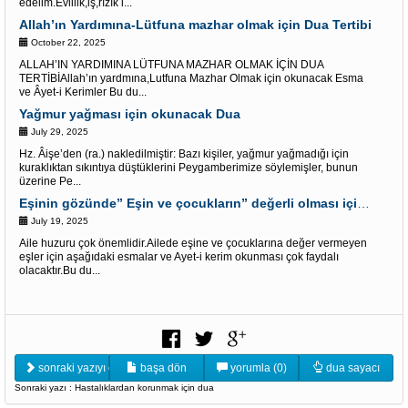
edelim.Evlilik,iş,rızık i...
Allah’ın Yardımına-Lütfuna mazhar olmak için Dua Tertibi
October 22, 2025
ALLAH’IN YARDIMINA LÜTFUNA MAZHAR OLMAK İÇİN DUA
TERTİBİAllah’ın yardmına,Lutfuna Mazhar Olmak için okunacak Esma
ve Âyet-i Kerimler Bu du...
Yağmur yağması için okunacak Dua
July 29, 2025
Hz. Âişe’den (ra.) nakledilmiştir: Bazı kişiler, yağmur yağmadığı için
kuraklıktan sıkıntıya düştüklerini Peygamberimize söylemişler, bunun
üzerine Pe...
Eşinin gözünde” Eşin ve çocukların” değerli olması için Esmalar ve Âyet-i Kerim
July 19, 2025
Aile huzuru çok önemlidir.Ailede eşine ve çocuklarına değer vermeyen
eşler için aşağıdaki esmalar ve Ayet-i kerim okunması çok faydalı
olacaktır.Bu du...
sonraki yazıyı oku
başa dön
yorumla (0)
dua sayacı
Sonraki yazı : Hastalıklardan korunmak için dua