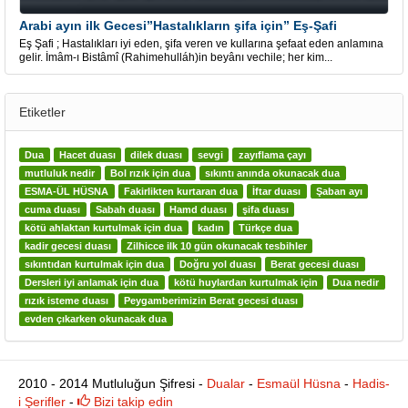
Arabi ayın ilk Gecesi”Hastalıkların şifa için” Eş-Şafi
Eş Şafi ; Hastalıkları iyi eden, şifa veren ve kullarına şefaat eden anlamına
gelir. İmâm-ı Bistâmî (Rahimehulláh)in beyânı vechile; her kim...
Etiketler
Dua
Hacet duası
dilek duası
sevgi
zayıflama çayı
mutluluk nedir
Bol rızık için dua
sıkıntı anında okunacak dua
ESMA-ÜL HÜSNA
Fakirlikten kurtaran dua
İftar duası
Şaban ayı
cuma duası
Sabah duası
Hamd duası
şifa duası
kötü ahlaktan kurtulmak için dua
kadın
Türkçe dua
kadir gecesi duası
Zilhicce ilk 10 gün okunacak tesbihler
sıkıntıdan kurtulmak için dua
Doğru yol duası
Berat gecesi duası
Dersleri iyi anlamak için dua
kötü huylardan kurtulmak için
Dua nedir
rızık isteme duası
Peygamberimizin Berat gecesi duası
evden çıkarken okunacak dua
2010 - 2014 Mutluluğun Şifresi -
Dualar
-
Esmaül Hüsna
-
Hadis-
i Şerifler
-
Bizi takip edin