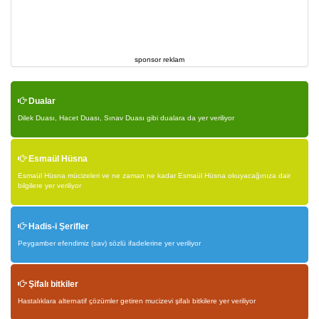
sponsor reklam
Dualar
Dilek Duası, Hacet Duası, Sınav Duası gibi dualara da yer veriliyor
Esmaül Hüsna
Esmaül Hüsna mücizeleri ve ne zaman ne kadar Esmaül Hüsna okuyacağınıza dair
bilgilere yer veriliyor
Hadis-i Şerifler
Peygamber efendimiz (sav) sözlü ifadelerine yer veriliyor
Şifalı bitkiler
Hastalıklara alternatif çözümler getiren mucizevi şifalı bitkilere yer veriliyor