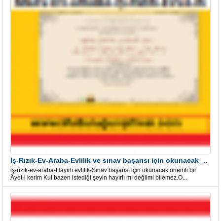
İş-Rızık-Ev-Araba-Evlilik ve sınav başarısı için okunacak Önemli bir Âyet
iş-rızık-ev-araba-Hayırlı evlilik-Sınav başarısı için okunacak önemli bir
Âyet-i kerim Kul bazen istediği şeyin hayırlı mı değilmi bilemez.O...