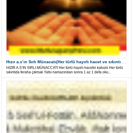
Hızır a.s’ın Sırlı Münacatı(Her türlü hayırlı hacet ve sıkıntı için)
HIZIR A.S’IN SIRLI MÜNACCATI Her türlü hayırlı hacetin kabulü Her türlü
sıkıntıda feraha çıkmak Yatsı namazından sonra 1 az 1 defa oku...