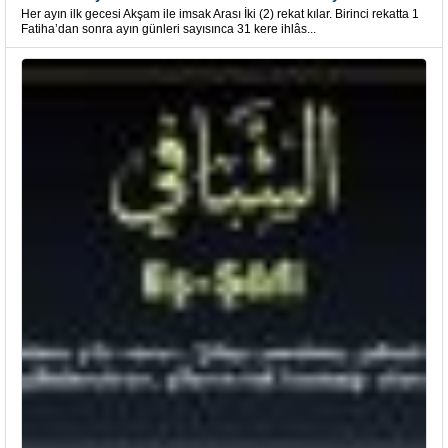
Her ayın ilk gecesi Akşam ile imsak Arası İki (2) rekat kılar. Birinci rekatta 1
Fatiha’dan sonra ayın günleri sayısınca 31 kere ihlâs...