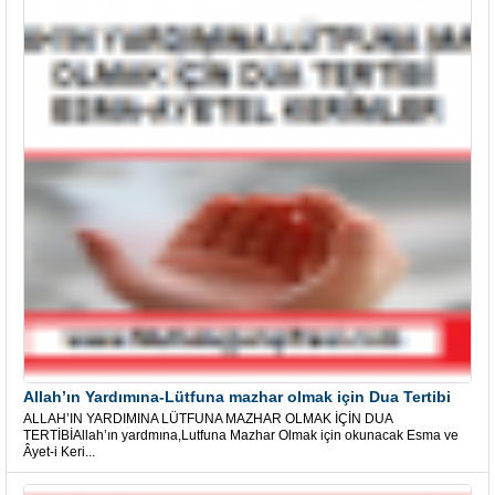
Allah’ın Yardımına-Lütfuna mazhar olmak için Dua Tertibi
ALLAH’IN YARDIMINA LÜTFUNA MAZHAR OLMAK İÇİN DUA
TERTİBİAllah’ın yardmına,Lutfuna Mazhar Olmak için okunacak Esma ve
Âyet-i Keri...