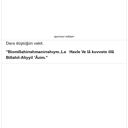
sponsor reklam
Dara düştüğün vakit;
“Bismillahirrahmanirrahıym..La Havle Ve lâ kuvvete illâ
Billahil-Aliyyil ‘Âzim.”