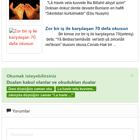
"Lâ Havle vela kuvvete İlla Billahil aliyyil azim"
Doksan dokuz derde devadır.Bunların en hafifi
"Sıkıntıdan kurtulmaktır" (Ebu Nuaym)
Zor bir iş ile karşılaşan 70 defa okusun
Bir kimse zor bir iş ile karşılaşırsa 70(yetmiş)
defa; "Yâ Bedias'semâvâti vel'ardı yâ zelcelâli
vel'ikram" duasını okusa,Cenab-Hak bir ...
×
Okumak isteyebilirsiniz
Duaları kabul olanlar ve okudukları dualar
Dara düştüğün zaman oku
La havle vela kuvvete..
sıkınyıta düştüğün zaman "La havle ..."
Yorumlar