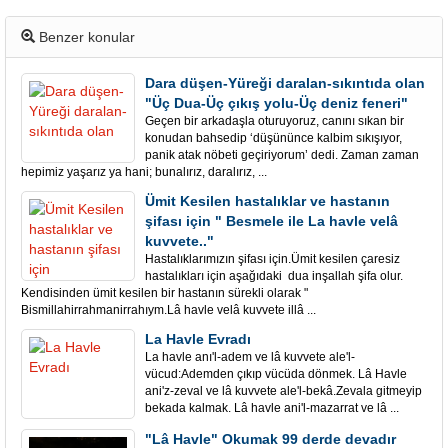
Benzer konular
Dara düşen-Yüreği daralan-sıkıntıda olan
"Üç Dua-Üç çıkış yolu-Üç deniz feneri"
Geçen bir arkadaşla oturuyoruz, canını sıkan bir
konudan bahsedip ‘düşününce kalbim sıkışıyor,
panik atak nöbeti geçiriyorum’ dedi. Zaman zaman
hepimiz yaşarız ya hani; bunalırız, daralırız, ...
Ümit Kesilen hastalıklar ve hastanın
şifası için " Besmele ile La havle velâ
kuvvete.."
Hastalıklarımızın şifası için.Ümit kesilen çaresiz
hastalıkları için aşağıdaki dua inşallah şifa olur.
Kendisinden ümit kesilen bir hastanın sürekli olarak "
Bismillahirrahmanirrahıym.Lâ havle velâ kuvvete illâ ...
La Havle Evradı
La havle anı'l-adem ve lâ kuvvete ale'l-
vücud:Ademden çıkıp vücüda dönmek. Lâ Havle
ani'z-zeval ve lâ kuvvete ale'l-bekâ.Zevala gitmeyip
bekada kalmak. Lâ havle ani'l-mazarrat ve lâ ...
"Lâ Havle" Okumak 99 derde devadır