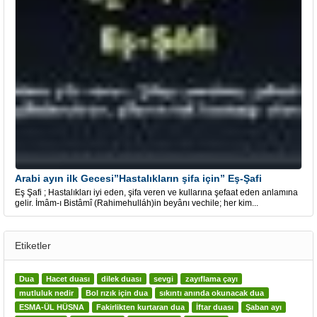
Arabi ayın ilk Gecesi”Hastalıkların şifa için” Eş-Şafi
Eş Şafi ; Hastalıkları iyi eden, şifa veren ve kullarına şefaat eden anlamına
gelir. İmâm-ı Bistâmî (Rahimehulláh)in beyânı vechile; her kim...
Etiketler
Dua
Hacet duası
dilek duası
sevgi
zayıflama çayı
mutluluk nedir
Bol rızık için dua
sıkıntı anında okunacak dua
ESMA-ÜL HÜSNA
Fakirlikten kurtaran dua
İftar duası
Şaban ayı