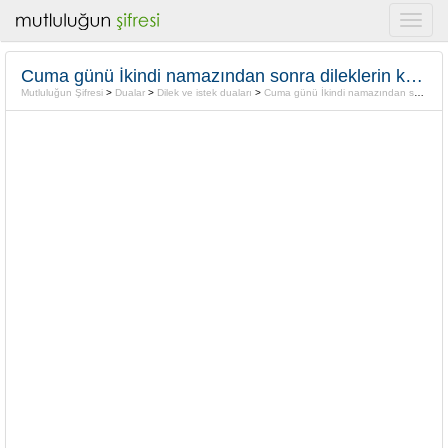
Cuma günü İkindi namazından sonra dileklerin kabulü için “Ya Allah”
Mutluluğun Şifresi
>
Dualar
>
Dilek ve istek duaları
>
Cuma günü İkindi namazından sonra dileklerin kabulü için “Ya Allah”