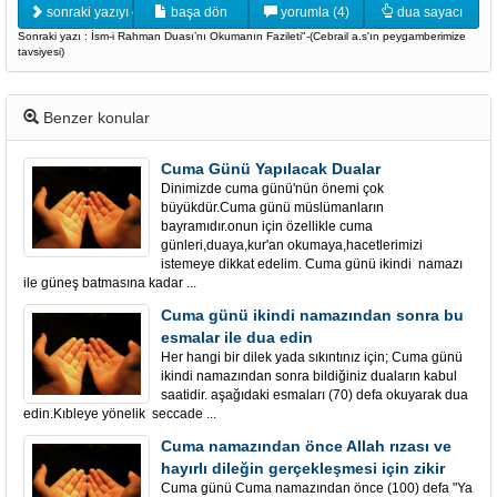
sonraki yazıyı oku
başa dön
yorumla (4)
dua sayacı
Sonraki yazı : İsm-i Rahman Duası’nı Okumanın Fazileti"-(Cebrail a.s'ın peygamberimize
tavsiyesi)
Benzer konular
Cuma Günü Yapılacak Dualar
Dinimizde cuma günü'nün önemi çok
büyükdür.Cuma günü müslümanların
bayramıdır.onun için özellikle cuma
günleri,duaya,kur'an okumaya,hacetlerimizi
istemeye dikkat edelim. Cuma günü ikindi namazı
ile güneş batmasına kadar ...
Cuma günü ikindi namazından sonra bu
esmalar ile dua edin
Her hangi bir dilek yada sıkıntınız için; Cuma günü
ikindi namazından sonra bildiğiniz duaların kabul
saatidir. aşağıdaki esmaları (70) defa okuyarak dua
edin.Kıbleye yönelik seccade ...
Cuma namazından önce Allah rızası ve
hayırlı dileğin gerçekleşmesi için zikir
Cuma günü Cuma namazından önce (100) defa "Ya