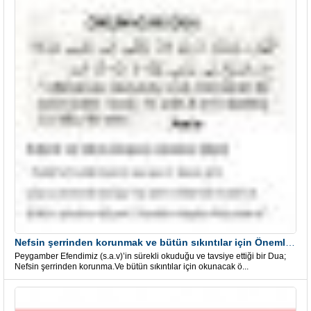
Nefsin şerrinden korunmak ve bütün sıkıntılar için Önemli bir Dua
Peygamber Efendimiz (s.a.v)’in sürekli okuduğu ve tavsiye ettiği bir Dua;
Nefsin şerrinden korunma.Ve bütün sıkıntılar için okunacak ö...