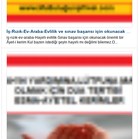
İş-Rızık-Ev-Araba-Evlilik ve sınav başarısı için okunacak Önemli bir Âyet
iş-rızık-ev-araba-Hayırlı evlilik-Sınav başarısı için okunacak önemli bir
Âyet-i kerim Kul bazen istediği şeyin hayırlı mı değilmi bilemez.O...