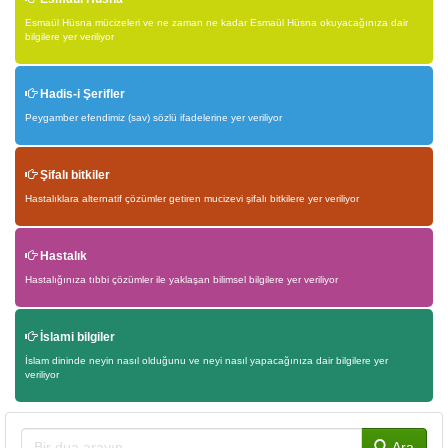
Esmaül Hüsna mücizeleri ve ne zaman ne kadar Esmaül Hüsna okuyacağınıza dair
bilgilere yer veriliyor
Hadis-i Şerifler
Peygamber efendimiz (sav) sözlü ifadelerine yer veriliyor
Şifalı bitkiler
Hastalıklara alternatif çözümler getiren mucizevi şifalı bitkilere yer veriliyor
Hastalık
Hastalığınıza tıbbi çözümler ile yaklaşan bilimsel bilgilere yer veriliyor
İslami bilgiler
İslam dininde neyin nasıl olduğunu ve neyi nasıl yapacağınıza dair bilgilere yer
veriliyor
Ara