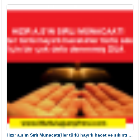
Hızır a.s’ın Sırlı Münacatı(Her türlü hayırlı hacet ve sıkıntı için)