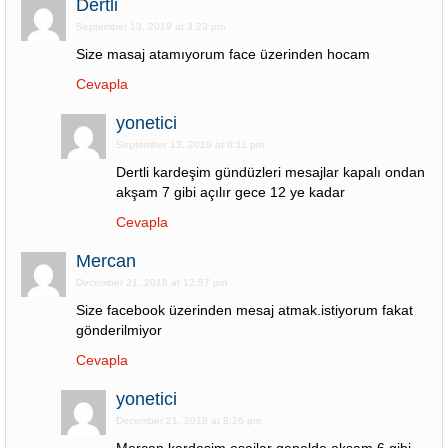
Dertli
September 13, 2019 at 3:23 pm
Size masaj atamıyorum face üzerinden hocam
Cevapla
yonetici
September 13, 2019 at 6:11 pm
Dertli kardeşim gündüzleri mesajlar kapalı ondan
akşam 7 gibi açılır gece 12 ye kadar
Cevapla
Mercan
December 21, 2018 at 12:57 pm
Size facebook üzerinden mesaj atmak.istiyorum fakat
gönderilmiyor
Cevapla
yonetici
December 21, 2018 at 8:26 pm