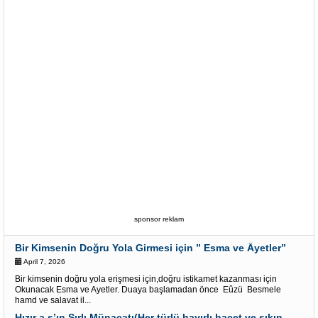
sponsor reklam
Bir Kimsenin Doğru Yola Girmesi için ” Esma ve Âyetler”
April 7, 2026
Bir kimsenin doğru yola erişmesi için,doğru istikamet kazanması için
Okunacak Esma ve Ayetler. Duaya başlamadan önce Eûzü Besmele
hamd ve salavat il...
Hızır a.s’ın Sırlı Münacatı(Her türlü hayırlı hacet ve sıkıntı için)