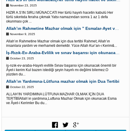
November 23, 2025
HIZIR A.S’IN SIRLI MÜNACCATI Her türlü hayırlı hacetin kabulü Her
türlü sıkıntıda feraha çıkmak Yatsı namazından sonra 1 az 1 defa
okunması çok ...
Allah’ın Rahmetine Mazhar olmak için ” Esmalar-Ayet ve Dualar”
November 9, 2025
Allah’ın Rahmetine Mazhar olmak için dua tertibi Rahmet; Allah’ın
insanlara yardım ve merhameti demektir. Yüce Allah Kur’an-ı Kerim&...
İş-Rızık-Ev-Araba-Evlilik ve sınav başarısı için okunacak Önemli bir Âyet
October 23, 2025
iş-rızık-ev-araba-Hayırlı evlilik-Sınav başarısı için okunacak önemli bir
Âyet-i kerim Kul bazen istediği şeyin hayırlı mı değilmi bilemez.O
yüzden du...
Allah’ın Yardımına-Lütfuna mazhar olmak için Dua Tertibi
October 22, 2025
ALLAH’IN YARDIMINA LÜTFUNA MAZHAR OLMAK İÇİN DUA
TERTİBİAllah’ın yardmına,Lutfuna Mazhar Olmak için okunacak Esma
ve Âyet-i Kerimler Bu du...