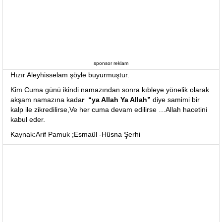
sponsor reklam
Hızır Aleyhisselam şöyle buyurmuştur.
Kim Cuma günü ikindi namazından sonra kıbleye yönelik olarak
akşam namazına kada
r “ya Allah Ya Allah”
diye samimi bir
kalp ile zikredilirse,Ve her cuma devam edilirse …Allah hacetini
kabul eder.
Kaynak:Arif Pamuk ;Esmaül -Hüsna Şerhi