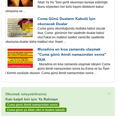
Allah Ya Hu "İsmi şerifi okunması tavsiye edilmiştir.
Bunu söylerken her türlü hayırlı dileklerin kabul
olmasına ve ...
Cuma Günü Duaların Kabulü İçin
okunacak Dualar
Cuma günü okunduğunda mutlaka kabul olucak
dua; Cuma gününün her saatinde dualar kabul
olur.Fakat en makbul saatler vardır.Bu saatlerde
okunursa dualar daha makbul olur. İmam ...
Muradına en kısa zamanda ulaşmak
"Cuma günü ikindi namazından sonra"
DUA
Muradına en kısa zamanda ulaşmak isteyen Cuma
günü ikindi namazından sonra bu Esma ve bu Âyet-
i Kerimi usulüyle okusun. Cuma günü ikindi namazından sonra ...
×
Okumak isteyebilirsiniz
Katı kalpli biri için Ya Rahman
Cuma günü ikindi namazından sonra
Cuma günü ya Allah zikri ie dualrın kabulü