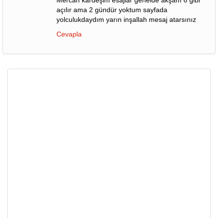
Mercan kardeşim esajlar genelde akşam 6 gibi
açılır ama 2 gündür yoktum sayfada
yolculukdaydım yarın inşallah mesaj atarsınız
Cevapla