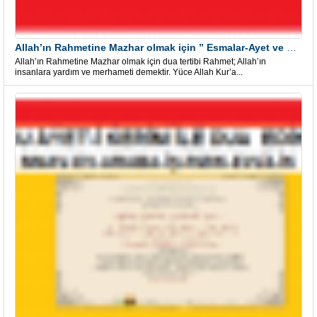
Allah’ın Rahmetine Mazhar olmak için ” Esmalar-Ayet ve Dualar”
Allah’ın Rahmetine Mazhar olmak için dua tertibi Rahmet; Allah’ın
insanlara yardım ve merhameti demektir. Yüce Allah Kur’a...