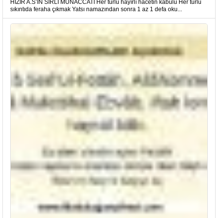
HIZIR A.S’IN SIRLI MÜNACCATI Her türlü hayırlı hacetin kabulü Her türlü
sıkıntıda feraha çıkmak Yatsı namazından sonra 1 az 1 defa oku...