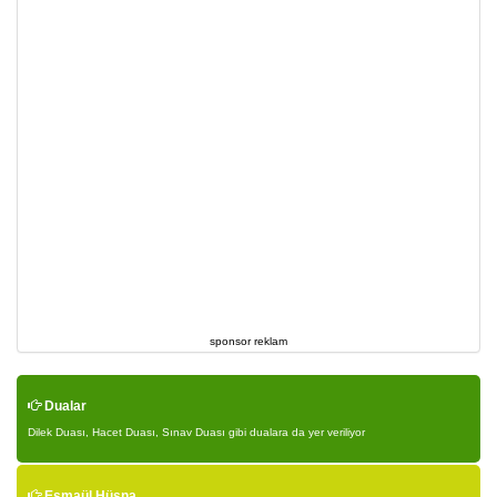
sponsor reklam
Dualar
Dilek Duası, Hacet Duası, Sınav Duası gibi dualara da yer veriliyor
Esmaül Hüsna