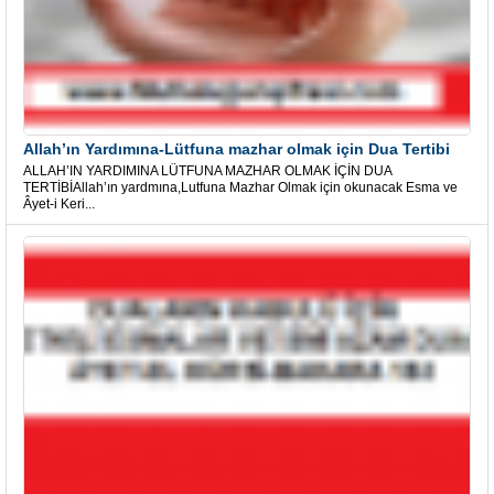
Allah’ın Yardımına-Lütfuna mazhar olmak için Dua Tertibi
ALLAH’IN YARDIMINA LÜTFUNA MAZHAR OLMAK İÇİN DUA
TERTİBİAllah’ın yardmına,Lutfuna Mazhar Olmak için okunacak Esma ve
Âyet-i Keri...