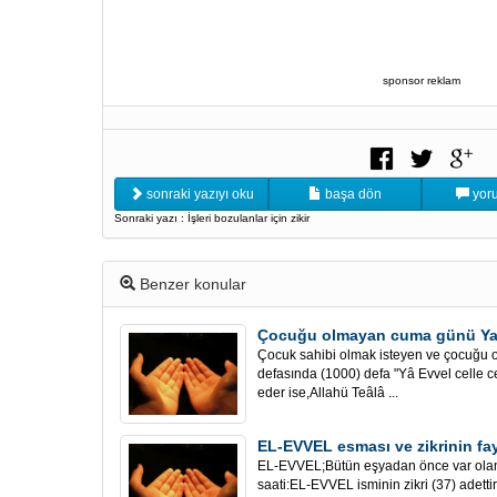
sponsor reklam
sonraki yazıyı oku
başa dön
yoru
Sonraki yazı : İşleri bozulanlar için zikir
Benzer konular
Çocuğu olmayan cuma günü Ya 
Çocuk sahibi olmak isteyen ve çocuğu
defasında (1000) defa "Yâ Evvel celle ce
eder ise,Allahü Teâlâ ...
EL-EVVEL esması ve zikrinin fay
EL-EVVEL;Bütün eşyadan önce var olan 
saati:EL-EVVEL isminin zikri (37) adetti