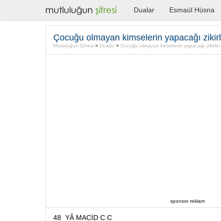
Dualar
Esmaül Hüsna
Çocuğu olmayan kimselerin yapacağı zikirl
Mutluluğun Şifresi
>
Dualar
>
Çocuğu olmayan kimselerin yapacağı zikirler
sponsor reklam
48 YÂ MACİD C.C