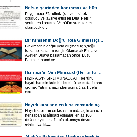
Nefsin şerrinden korunmak ve bütün sıkıntılar için Önemli bir Dua
Peygamber Efendimiz (s.a.v)’in sürekli
okuduğu ve tavsiye ettiği bir Dua; Nefsin
şerrinden korunma.Ve bütün sıkıntılar için
okunacak ö...
Bir Kimsenin Doğru Yola Girmesi için ” Esma ve Âyetler”
Bir kimsenin doğru yola erişmesi için,doğru
istikamet kazanması için Okunacak Esma ve
Ayetler. Duaya başlamadan önce Eûzü
Besmele hamd ve ...
Hızır a.s’ın Sırlı Münacatı(Her türlü hayırlı hacet ve sıkıntı için)
HIZIR A.S’IN SIRLI MÜNACCATI Her türlü
hayırlı hacetin kabulü Her türlü sıkıntıda feraha
çıkmak Yatsı namazından sonra 1 az 1 defa
oku...
Hayırlı kapıların en kısa zamanda açılması için Esmalar ve Dua
Hayırlı kapıların en kısa zamanda açılması için
her sabah aşağıdaki esmaları en az 100
defa,duayı en az 7 defa okumaya devam
edelim.Evlilik,...
Allah’ın Rahmetine Mazhar olmak için ” Esmalar-Ayet ve Dualar”