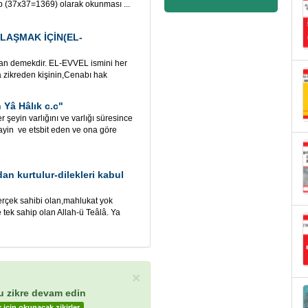
p (37x37=1369) olarak okunması ...
LAŞMAK İÇİN(EL-
an demekdir. EL-EVVEL ismini her
 zikreden kişinin,Cenabı hak
Yâ Hâlık c.c"
 şeyin varlığını ve varlığı süresince
tayin ve etsbit eden ve ona göre
an kurtulur-dilekleri kabul
erçek sahibi olan,mahlukat yok
 tek sahip olan Allah-ü Teâlâ. Ya
×
bu zikre devam edin
 için okunacak zikirler