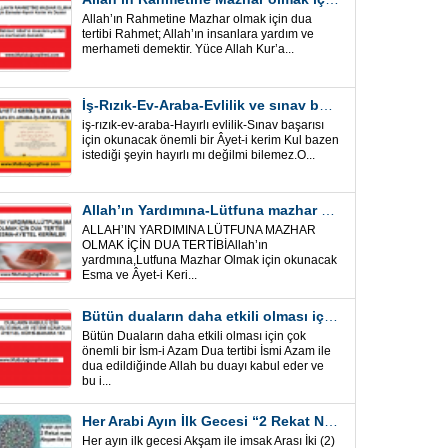
Allah’ın Rahmetine Mazhar olmak için dua
tertibi Rahmet; Allah’ın insanlara yardım ve
merhameti demektir. Yüce Allah Kur’a...
İş-Rızık-Ev-Araba-Evlilik ve sınav başarısı için okunacak Önemli bir Âyet
iş-rızık-ev-araba-Hayırlı evlilik-Sınav başarısı
için okunacak önemli bir Âyet-i kerim Kul bazen
istediği şeyin hayırlı mı değilmi bilemez.O...
Allah’ın Yardımına-Lütfuna mazhar olmak için Dua Tertibi
ALLAH’IN YARDIMINA LÜTFUNA MAZHAR
OLMAK İÇİN DUA TERTİBİAllah’ın
yardmına,Lutfuna Mazhar Olmak için okunacak
Esma ve Âyet-i Keri...
Bütün duaların daha etkili olması için önemli bir İsm-i Azam Dua Tertibi
Bütün Duaların daha etkili olması için çok
önemli bir İsm-i Azam Dua tertibi İsmi Azam ile
dua edildiğinde Allah bu duayı kabul eder ve
bu i...
Her Arabi Ayın İlk Gecesi “2 Rekat Namaz” O Ay tüm belalardan kurtuluş
Her ayın ilk gecesi Akşam ile imsak Arası İki (2)