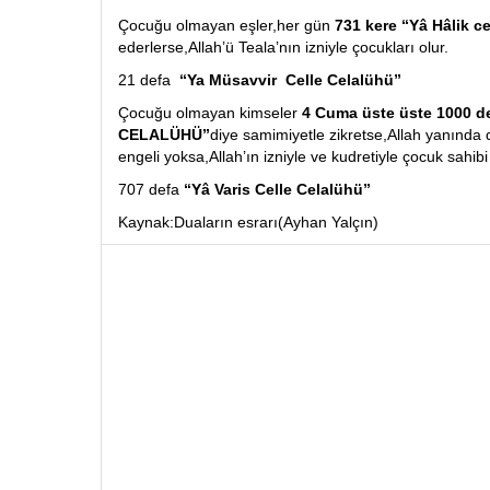
Çocuğu olmayan eşler,her gün
731 kere “Yâ Hâlik ce
ederlerse,Allah’ü Teala’nın izniyle çocukları olur.
21 defa
“Ya Müsavvir Celle Celalühü”
Çocuğu olmayan kimseler
4 Cuma üste üste 1000 
CELALÜHÜ”
diye samimiyetle zikretse,Allah yanında d
engeli yoksa,Allah’ın izniyle ve kudretiyle çocuk sahibi 
707 defa
“Yâ Varis Celle Celalühü”
Kaynak:Duaların esrarı(Ayhan Yalçın)