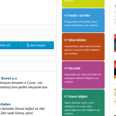
veriliyor
Hadis-i Şerifler
Peygamber efendimiz (sav)
sözlü ifadelerine yer veriliyor
Şifalı bitkiler
mla (0)
dua sayacı
Hastalıklara alternatif çözümler
getiren mucizevi şifalı bitkilere
yer veriliyor
Hastalık
Hastalığınıza tıbbi çözümler ile
Evvel c.c
yaklaşan bilimsel bilgilere yer
veriliyor
 olmayan kimseler 4 Cuma her
lalühü) İsmi şerifini okuyarak dua
İslami bilgiler
İslam dininde neyin nasıl
daları
olduğunu ve neyi nasıl
demektir. Ebced değeri ve zikir
yapacağınıza dair bilgilere yer
r.Zikir saati Güneş, günü
veriliyor