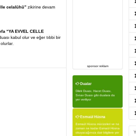
lle celalühü”
zikirine devam
defa “YA EVVEL CELLE
uası kabul olur ve eğer tıbbi bir
olurlar.
sponsor reklam
Dualar
Dilek Duası, Hacet Duası,
Sınav Duası gibi dualara da
yer veriliyor
Esmaül Hüsna
Esmaül Hüsna mücizeleri ve ne
zaman ne kadar Esmaül Hüsna
Y
okuyacağınıza dair bilgilere yer