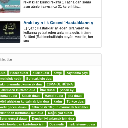
rekat kılar. Birinci rekatta 1 Fatiha’dan sonra
ayın günleri sayısınca 31 kere ihlâs...
Arabi ayın ilk Gecesi”Hastalıkların şifa için” Eş-Şafi
Eş Şafi ; Hastalıkları iyi eden, şifa veren ve
kullarına şefaat eden anlamına gelir. İmâm-ı
Bistâmî (Rahimehulláh)in beyânı vechile; her
kim...
tiketler
Dua
Hacet duası
dilek duası
sevgi
zayıflama çayı
mutluluk nedir
Bol rızık için dua
sıkıntı anında okunacak dua
ESMA-ÜL HÜSNA
Fakirlikten kurtaran dua
İftar duası
Şaban ayı
cuma duası
Sabah duası
Hamd duası
şifa duası
kötü ahlaktan kurtulmak için dua
kadın
Türkçe dua
kadir gecesi duası
Zilhicce ilk 10 gün okunacak tesbihler
sıkıntıdan kurtulmak için dua
Doğru yol duası
Berat gecesi duası
Dersleri iyi anlamak için dua
kötü huylardan kurtulmak için
Dua nedir
rızık isteme duası