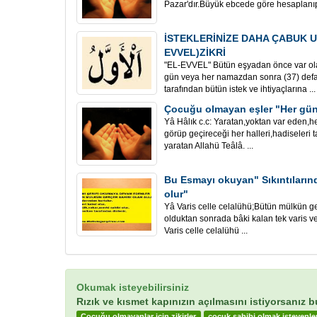
Pazar'dır.Büyük ebcede göre hesaplanı
İSTEKLERİNİZE DAHA ÇABUK U
EVVEL)ZİKRİ
"EL-EVVEL" Bütün eşyadan önce var ol
gün veya her namazdan sonra (37) defa
tarafından bütün istek ve ihtiyaçlarına ...
Çocuğu olmayan eşler "Her gün 
Yâ Hâlık c.c: Yaratan,yoktan var eden,her
görüp geçireceği her halleri,hadiseleri 
yaratan Allahü Teâlâ. ...
Bu Esmayı okuyan" Sıkıntılarınd
olur"
Yâ Varis celle celalühü;Bütün mülkün g
olduktan sonrada bâki kalan tek varis ve
Varis celle celalühü ...
Okumak isteyebilirsiniz
Rızık ve kısmet kapınızın açılmasını istiyorsanız 
Çocuğu olmayanlar için zikirler
çocuk sahibi olmak isteyenler