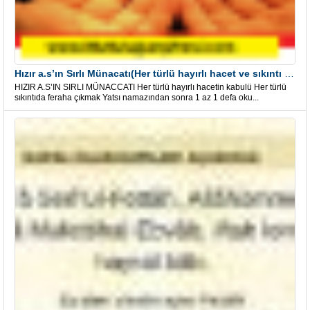
Hızır a.s’ın Sırlı Münacatı(Her türlü hayırlı hacet ve sıkıntı için)
HIZIR A.S’IN SIRLI MÜNACCATI Her türlü hayırlı hacetin kabulü Her türlü
sıkıntıda feraha çıkmak Yatsı namazından sonra 1 az 1 defa oku...