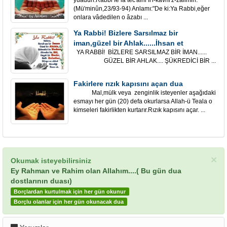
yûadûn.Rabbi fe lâ tec'alni fi'l-kavni'z-zâlimin."
(Mü'minûn,23/93-94) Anlamı:"De ki:Ya Rabbi,eğer
onlara vâdedilen o âzabı ...
Ya Rabbi! Bizlere Sarsılmaz bir
iman,güzel bir Ahlak......İhsan et
YA RABBİ! BİZLERE SARSILMAZ BİR İMAN......
GÜZEL BİR AHLAK.... ŞÜKREDİCİ BİR ...
Fakirlere rızık kapısını açan dua
Mal,mülk veya zenginlik isteyenler aşağıdaki
esmayı her gün (20) defa okurlarsa Allah-ü Teala o
kimseleri fakirlikten kurtarır.Rızık kapısını açar. ...
×
Okumak isteyebilirsiniz
Ey Rahman ve Rahim olan Allahım....( Bu gün dua
dostlarının duası)
Borçlardan kurtulmak için her gün okunur
Borçlu olanlar için her gün okunacak dua