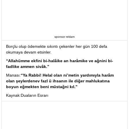
sponsor reklam
Borçlu olup ödemekte sıkıntı çekenler her gün 100 defa
okumaya devam etsinler.
“Allahümme ekfini bi-halâike an harâmike ve ağnini bi-
fadlike ammen sivâk.”
Manası:
“Ya Rabbi! Helal olan ni’metin yardımıyla harâm
olan şeylerdenev fazl ü ihsanın ile diğer mahlukatına
boyun eğmekten beni müstağni kıl.”
Kaynak:Duaların Esrarı