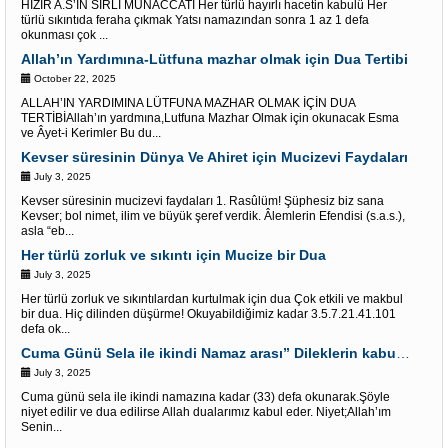
HIZIR A.S’IN SIRLI MÜNACCATI Her türlü hayırlı hacetin kabulü Her
türlü sıkıntıda feraha çıkmak Yatsı namazından sonra 1 az 1 defa
okunması çok ...
Allah’ın Yardımına-Lütfuna mazhar olmak için Dua Tertibi
October 22, 2025
ALLAH’IN YARDIMINA LÜTFUNA MAZHAR OLMAK İÇİN DUA
TERTİBİAllah’ın yardmına,Lutfuna Mazhar Olmak için okunacak Esma
ve Âyet-i Kerimler Bu du...
Kevser süresinin Dünya Ve Ahiret için Mucizevi Faydaları
July 3, 2025
Kevser süresinin mucizevi faydaları 1. Rasûlüm! Şüphesiz biz sana
Kevser; bol nimet, ilim ve büyük şeref verdik. Âlemlerin Efendisi (s.a.s.),
asla “eb...
Her türlü zorluk ve sıkıntı için Mucize bir Dua
July 3, 2025
Her türlü zorluk ve sıkıntılardan kurtulmak için dua Çok etkili ve makbul
bir dua. Hiç dilinden düşürme! Okuyabildiğimiz kadar 3.5.7.21.41.101
defa ok...
Cuma Günü Sela ile ikindi Namaz arası” Dileklerin kabulü” İçin Âyet-i kerimler
July 3, 2025
Cuma günü sela ile ikindi namazına kadar (33) defa okunarak.Şöyle
niyet edilir ve dua edilirse Allah dualarımız kabul eder. Niyet;Allah’ım
Senin...