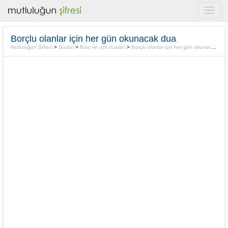
Borçlu olanlar için her gün okunacak dua
Mutluluğun Şifresi
>
Dualar
>
Borç ve rızk duaları
>
Borçlu olanlar için her gün okunacak dua