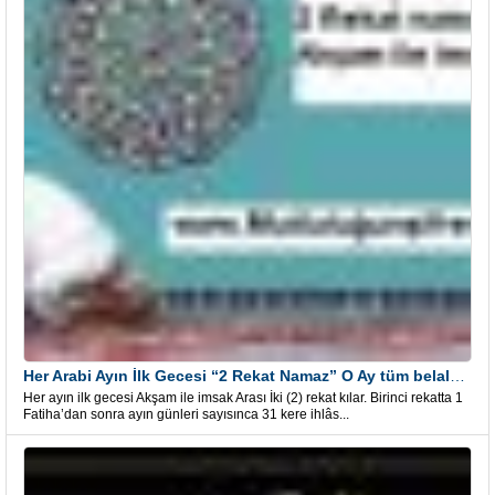
Her Arabi Ayın İlk Gecesi “2 Rekat Namaz” O Ay tüm belalardan kurtuluş
Her ayın ilk gecesi Akşam ile imsak Arası İki (2) rekat kılar. Birinci rekatta 1
Fatiha’dan sonra ayın günleri sayısınca 31 kere ihlâs...