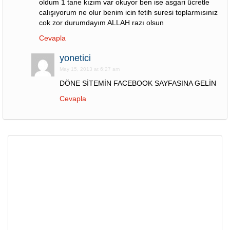
oldum 1 tane kızım var okuyor ben ise asgari ücretle
calışıyorum ne olur benim icin fetih suresi toplarmısınız
cok zor durumdayım ALLAH razı olsun
Cevapla
yonetici
May 15, 2013 at 6:27 am
DÖNE SİTEMİN FACEBOOK SAYFASINA GELİN
Cevapla