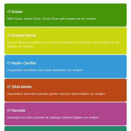
Dualar
Dilek Duası, Hacet Duası, Sınav Duası gibi dualara da yer veriliyor
Esmaül Hüsna
Esmaül Hüsna mücizeleri ve ne zaman ne kadar Esmaül Hüsna okuyacağınıza dair
bilgilere yer veriliyor
Hadis-i Şerifler
Peygamber efendimiz (sav) sözlü ifadelerine yer veriliyor
Şifalı bitkiler
Hastalıklara alternatif çözümler getiren mucizevi şifalı bitkilere yer veriliyor
Hastalık
Hastalığınıza tıbbi çözümler ile yaklaşan bilimsel bilgilere yer veriliyor