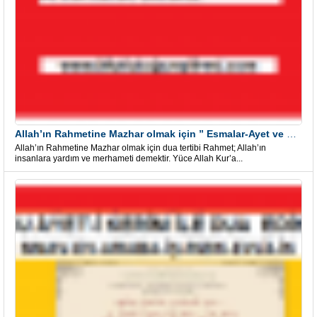
Allah’ın Rahmetine Mazhar olmak için ” Esmalar-Ayet ve Dualar”
Allah’ın Rahmetine Mazhar olmak için dua tertibi Rahmet; Allah’ın
insanlara yardım ve merhameti demektir. Yüce Allah Kur’a...