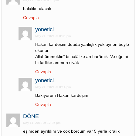
May 21, 2021 at 6:45 pm
halalike olacak
Cevapla
yonetici
May 21, 2021 at 8:35 pm
Hakan kardeşim duada yanlışlık yok aynen böyle
okunur.
Allahümmekfinî bi halâlike an harâmik. Ve eğninî
bi fadlike ammen sivâk.
Cevapla
yonetici
May 21, 2021 at 8:14 pm
Bakıyorum Hakan kardeşim
Cevapla
DÖNE
May 14, 2013 at 12:25 pm
eşimden ayrıldım ve cok borcum var 5 yerle icralık