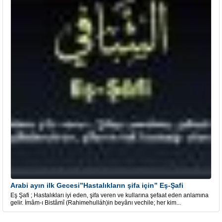
Arabi ayın ilk Gecesi”Hastalıkların şifa için” Eş-Şafi
Eş Şafi ; Hastalıkları iyi eden, şifa veren ve kullarına şefaat eden anlamına
gelir. İmâm-ı Bistâmî (Rahimehulláh)in beyânı vechile; her kim...