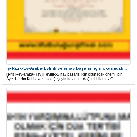
İş-Rızık-Ev-Araba-Evlilik ve sınav başarısı için okunacak Önemli bir Âyet
iş-rızık-ev-araba-Hayırlı evlilik-Sınav başarısı için okunacak önemli bir
Âyet-i kerim Kul bazen istediği şeyin hayırlı mı değilmi bilemez.O...