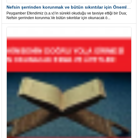
Nefsin şerrinden korunmak ve bütün sıkıntılar için Önemli bir Dua
Peygamber Efendimiz (s.a.v)’in sürekli okuduğu ve tavsiye ettiği bir Dua;
Nefsin şerrinden korunma.Ve bütün sıkıntılar için okunacak ö...