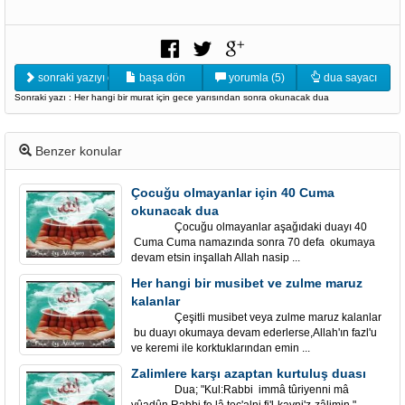
sonraki yazıyı oku
başa dön
yorumla (5)
dua sayacı
Sonraki yazı : Her hangi bir murat için gece yarısından sonra okunacak dua
Benzer konular
Çocuğu olmayanlar için 40 Cuma
okunacak dua
Çocuğu olmayanlar aşağıdaki duayı 40
Cuma Cuma namazında sonra 70 defa okumaya
devam etsin inşallah Allah nasip ...
Her hangi bir musibet ve zulme maruz
kalanlar
Çeşitli musibet veya zulme maruz kalanlar
bu duayı okumaya devam ederlerse,Allah'ın fazl'u
ve keremi ile korktuklarından emin ...
Zalimlere karşı azaptan kurtuluş duası
Dua; "Kul:Rabbi immâ tûriyenni mâ