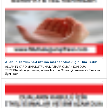
Allah’ın Yardımına-Lütfuna mazhar olmak için Dua Tertibi
ALLAH’IN YARDIMINA LÜTFUNA MAZHAR OLMAK İÇİN DUA
TERTİBİAllah’ın yardmına,Lutfuna Mazhar Olmak için okunacak Esma ve
Âyet-i Keri...