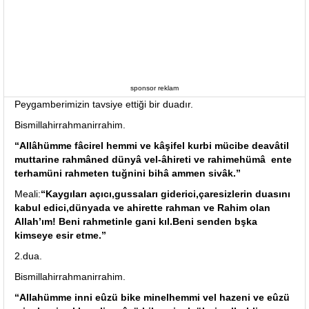
sponsor reklam
Peygamberimizin tavsiye ettiği bir duadır.
Bismillahirrahmanirrahim.
“Allâhümme fâcirel hemmi ve kâşifel kurbi mücibe deavâtil
muttarine rahmâned dünyâ vel-âhireti ve rahimehümâ ente
terhamüni rahmeten tuğnini bihâ ammen sivâk.”
Meali:
“Kaygıları açıcı,gussaları giderici,çaresizlerin duasını
kabul edici,dünyada ve ahirette rahman ve Rahim olan
Allah’ım! Beni rahmetinle gani kıl.Beni senden bşka
kimseye esir etme.”
2.dua.
Bismillahirrahmanirrahim.
“Allahümme inni eûzü bike minelhemmi vel hazeni ve eûzü