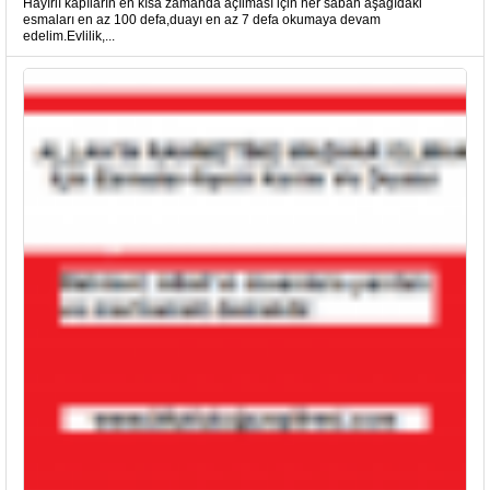
Hayırlı kapıların en kısa zamanda açılması için her sabah aşağıdaki
esmaları en az 100 defa,duayı en az 7 defa okumaya devam
edelim.Evlilik,...