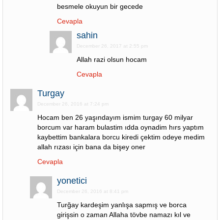
besmele okuyun bir gecede
Cevapla
sahin
December 26, 2017 at 2:55 pm
Allah razi olsun hocam
Cevapla
Turgay
December 26, 2016 at 7:24 pm
Hocam ben 26 yaşındayım ismim turgay 60 milyar
borcum var haram bulastim ıdda oynadim hırs yaptım
kaybettim bankalara borcu kiredi çektim odeye medim
allah rızası için bana da bişey oner
Cevapla
yonetici
December 26, 2016 at 8:41 pm
Turğay kardeşim yanlışa sapmış ve borca
girişsin o zaman Allaha tövbe namazı kıl ve