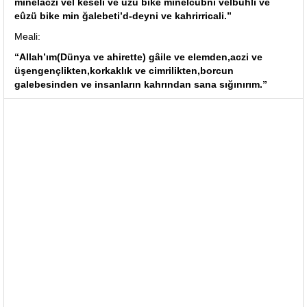
minelaczi vel keseli ve ûzü bike minelcübni velbuhli ve
eûzü bike min ğalebeti’d-deyni ve kahrirricali.”
Meali:
“Allah’ım(Dünya ve ahirette) gâile ve elemden,aczi ve
üşengençlikten,korkaklık ve cimrilikten,borcun
galebesinden ve insanların kahrından sana sığınırım.”