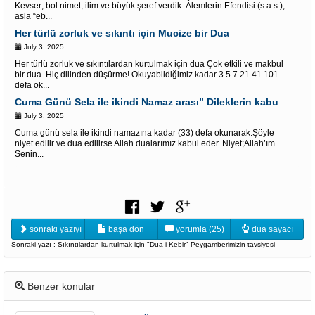
Kevser; bol nimet, ilim ve büyük şeref verdik. Âlemlerin Efendisi (s.a.s.),
asla “eb...
Her türlü zorluk ve sıkıntı için Mucize bir Dua
July 3, 2025
Her türlü zorluk ve sıkıntılardan kurtulmak için dua Çok etkili ve makbul
bir dua. Hiç dilinden düşürme! Okuyabildiğimiz kadar 3.5.7.21.41.101
defa ok...
Cuma Günü Sela ile ikindi Namaz arası” Dileklerin kabulü” İçin Âyet-i kerimler
July 3, 2025
Cuma günü sela ile ikindi namazına kadar (33) defa okunarak.Şöyle
niyet edilir ve dua edilirse Allah dualarımız kabul eder. Niyet;Allah’ım
Senin...
sonraki yazıyı oku
başa dön
yorumla (25)
dua sayacı
Sonraki yazı : Sıkıntılardan kurtulmak için "Dua-i Kebir" Peygamberimizin tavsiyesi
Benzer konular