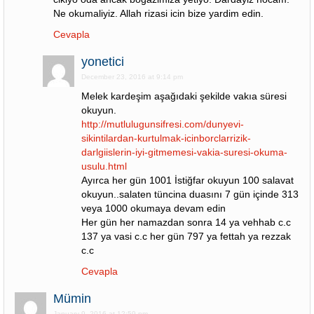
Ne okumaliyiz. Allah rizasi icin bize yardim edin.
Cevapla
yonetici
December 23, 2016 at 9:14 pm
Melek kardeşim aşağıdaki şekilde vakıa süresi
okuyun.
http://mutlulugunsifresi.com/dunyevi-
sikintilardan-kurtulmak-icinborclarrizik-
darlgiislerin-iyi-gitmemesi-vakia-suresi-okuma-
usulu.html
Ayırca her gün 1001 İstiğfar okuyun 100 salavat
okuyun..salaten tüncina duasını 7 gün içinde 313
veya 1000 okumaya devam edin
Her gün her namazdan sonra 14 ya vehhab c.c
137 ya vasi c.c her gün 797 ya fettah ya rezzak
c.c
Cevapla
Mümin
January 9, 2016 at 12:59 pm