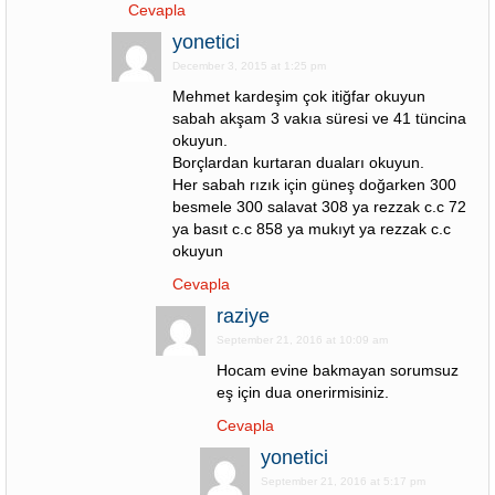
Cevapla
yonetici
December 3, 2015 at 1:25 pm
Mehmet kardeşim çok itiğfar okuyun
sabah akşam 3 vakıa süresi ve 41 tüncina
okuyun.
Borçlardan kurtaran duaları okuyun.
Her sabah rızık için güneş doğarken 300
besmele 300 salavat 308 ya rezzak c.c 72
ya basıt c.c 858 ya mukıyt ya rezzak c.c
okuyun
Cevapla
raziye
September 21, 2016 at 10:09 am
Hocam evine bakmayan sorumsuz
eş için dua onerirmisiniz.
Cevapla
yonetici
September 21, 2016 at 5:17 pm