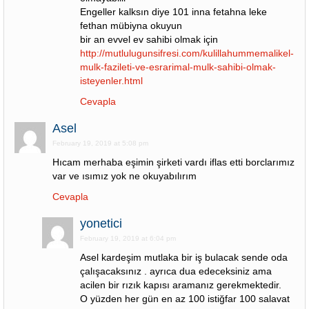
Engeller kalksın diye 101 inna fetahna leke
fethan mübiyna okuyun
bir an evvel ev sahibi olmak için
http://mutlulugunsifresi.com/kulillahummemalikel-
mulk-fazileti-ve-esrarimal-mulk-sahibi-olmak-
isteyenler.html
Cevapla
Asel
February 19, 2019 at 5:08 pm
Hıcam merhaba eşimin şirketi vardı iflas etti borclarımız
var ve ısımız yok ne okuyabılırım
Cevapla
yonetici
February 19, 2019 at 6:04 pm
Asel kardeşim mutlaka bir iş bulacak sende oda
çalışacaksınız . ayrıca dua edeceksiniz ama
acilen bir rızık kapısı aramanız gerekmektedir.
O yüzden her gün en az 100 istiğfar 100 salavat