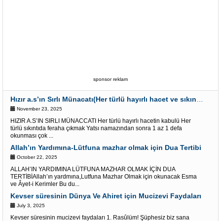
sponsor reklam
Hızır a.s’ın Sırlı Münacatı(Her türlü hayırlı hacet ve sıkıntı için)
November 23, 2025
HIZIR A.S’IN SIRLI MÜNACCATI Her türlü hayırlı hacetin kabulü Her
türlü sıkıntıda feraha çıkmak Yatsı namazından sonra 1 az 1 defa
okunması çok ...
Allah’ın Yardımına-Lütfuna mazhar olmak için Dua Tertibi
October 22, 2025
ALLAH’IN YARDIMINA LÜTFUNA MAZHAR OLMAK İÇİN DUA
TERTİBİAllah’ın yardmına,Lutfuna Mazhar Olmak için okunacak Esma
ve Âyet-i Kerimler Bu du...
Kevser süresinin Dünya Ve Ahiret için Mucizevi Faydaları
July 3, 2025
Kevser süresinin mucizevi faydaları 1. Rasûlüm! Şüphesiz biz sana