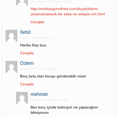
November 30, 2015 at 11:09 pm
http://mutlulugunsifresi.com/duyduklarini-
unutmamakacik-bir-zeka-ve-anlayis-icin.html
Cevapla
ßetül
August 7, 2014 at 7:29 am
Harika ßisy buu.
Cevapla
Özlem
December 2, 2013 at 7:00 pm
Borç larla olan burayı gönderebilir misin
Cevapla
mehmet
December 2, 2015 at 1:30 pm
Ben borç içinde kalmışım ne yapacağımı
bilmiyorum