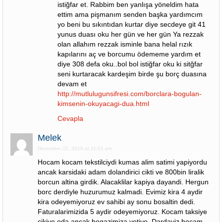
istiğfar et. Rabbim ben yanlışa yöneldim hata
ettim ama pişmanım senden başka yardımcım
yo beni bu sıkıntıdan kurtar diye secdeye git 41
yunus duası oku her gün ve her gün Ya rezzak
olan allahım rezzak isminle bana helal rızık
kapılarını aç ve borcumu ödememe yardım et
diye 308 defa oku..bol bol istiğfar oku ki sitğfar
seni kurtaracak kardeşim birde şu borç duasına
devam et
http://mutlulugunsifresi.com/borclara-bogulan-
kimsenin-okuyacagi-dua.html
Cevapla
Melek
December 22, 2016 at 11:01 pm
Hocam kocam tekstilciydi kumas alim satimi yapiyordu
ancak karsidaki adam dolandirici cikti ve 800bin liralik
borcun altina girdik. Alacaklilar kapiya dayandi. Hergun
borc derdiyle huzurumuz kalmadi. Evimiz kira 4 aydir
kira odeyemiyoruz ev sahibi ay sonu bosaltin dedi.
Faturalarimizida 5 aydir odeyemiyoruz. Kocam taksiye
cikiyo oda ancak bogazimiza yetiyo. Dardayiz hocam.