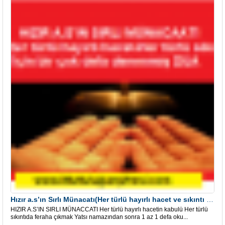
Hızır a.s’ın Sırlı Münacatı(Her türlü hayırlı hacet ve sıkıntı için)
HIZIR A.S’IN SIRLI MÜNACCATI Her türlü hayırlı hacetin kabulü Her türlü
sıkıntıda feraha çıkmak Yatsı namazından sonra 1 az 1 defa oku...