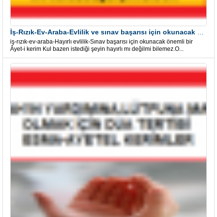
İş-Rızık-Ev-Araba-Evlilik ve sınav başarısı için okunacak Önemli bir Âyet
iş-rızık-ev-araba-Hayırlı evlilik-Sınav başarısı için okunacak önemli bir
Âyet-i kerim Kul bazen istediği şeyin hayırlı mı değilmi bilemez.O...