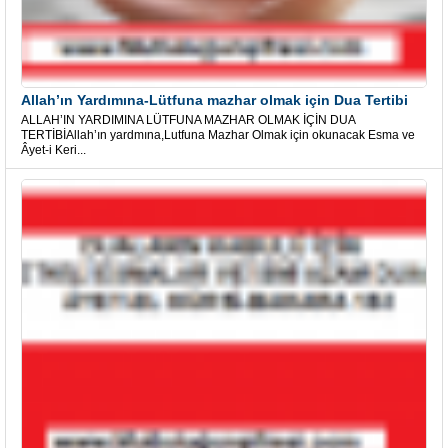
Allah’ın Yardımına-Lütfuna mazhar olmak için Dua Tertibi
ALLAH’IN YARDIMINA LÜTFUNA MAZHAR OLMAK İÇİN DUA
TERTİBİAllah’ın yardmına,Lutfuna Mazhar Olmak için okunacak Esma ve
Âyet-i Keri...