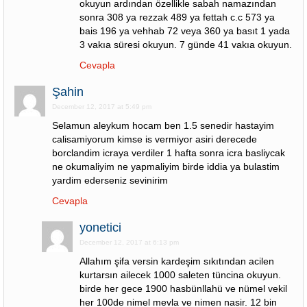
okuyun ardından özellikle sabah namazından
sonra 308 ya rezzak 489 ya fettah c.c 573 ya
bais 196 ya vehhab 72 veya 360 ya basıt 1 yada
3 vakıa süresi okuyun. 7 günde 41 vakıa okuyun.
Cevapla
Şahin
December 12, 2017 at 5:49 pm
Selamun aleykum hocam ben 1.5 senedir hastayim
calisamiyorum kimse is vermiyor asiri derecede
borclandim icraya verdiler 1 hafta sonra icra basliycak
ne okumaliyim ne yapmaliyim birde iddia ya bulastim
yardim ederseniz sevinirim
Cevapla
yonetici
December 12, 2017 at 6:13 pm
Allahım şifa versin kardeşim sıkıtından acilen
kurtarsın ailecek 1000 saleten tüncina okuyun.
birde her gece 1900 hasbünllahü ve nümel vekil
her 100de nimel mevla ve nimen nasir. 12 bin