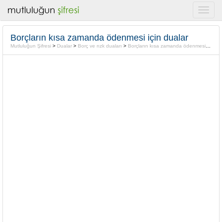
Borçların kısa zamanda ödenmesi için dualar
Mutluluğun Şifresi
>
Dualar
>
Borç ve rızk duaları
>
Borçların kısa zamanda ödenmesi için dualar