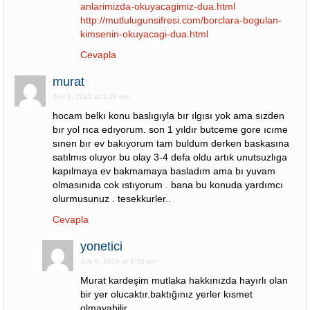
anlarimizda-okuyacagimiz-dua.html
http://mutlulugunsifresi.com/borclara-bogulan-
kimsenin-okuyacagi-dua.html
Cevapla
murat
July 9, 2019 at 5:26 am
hocam belkı konu baslıgıyla bır ılgısı yok ama sızden
bır yol rıca edıyorum. son 1 yıldır butceme gore ıcıme
sınen bır ev bakıyorum tam buldum derken baskasına
satılmıs oluyor bu olay 3-4 defa oldu artık unutsuzlıga
kapılmaya ev bakmamaya basladım ama bı yuvam
olmasınıda cok ıstıyorum . bana bu konuda yardımcı
olurmusunuz . tesekkurler..
Cevapla
yonetici
July 9, 2019 at 4:53 pm
Murat kardeşim mutlaka hakkınızda hayırlı olan
bir yer olucaktır.baktığınız yerler kısmet
olmayabilir