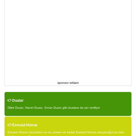
sponsor reklam
Dualar
Dilek Duası, Hacet Duası, Sınav Duası gibi dualara da yer veriliyor
Esmaül Hüsna
Esmaül Hüsna mücizeleri ve ne zaman ne kadar Esmaül Hüsna okuyacağınıza dair