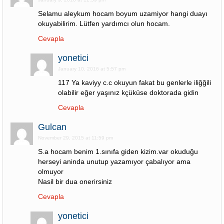
Selamu aleykum hocam boyum uzamiyor hangi duayı
okuyabilirim. Lütfen yardımcı olun hocam.
Cevapla
yonetici
January 10, 2016 at 5:57 pm
117 Ya kaviyy c.c okuyun fakat bu genlerle iliğğili
olabilir eğer yaşınız kçüküse doktorada gidin
Cevapla
Gulcan
November 29, 2015 at 11:59 pm
S.a hocam benim 1.sınıfa giden kizim.var okuduğu
herseyi aninda unutup yazamıyor çabalıyor ama
olmuyor
Nasil bir dua onerirsiniz
Cevapla
yonetici