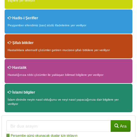
bilgilere yer veriliyor
Hadis-i Şerifler
Peygamber efendimiz (sav) sözlü ifadelerine yer veriliyor
Şifalı bitkiler
Hastalıklara alternatif çözümler getiren mucizevi şifalı bitkilere yer veriliyor
Hastalık
Hastalığınıza tıbbi çözümler ile yaklaşan bilimsel bilgilere yer veriliyor
İslami bilgiler
İslam dininde neyin nasıl olduğunu ve neyi nasıl yapacağınıza dair bilgilere yer
veriliyor
Ara
Perşembe günü okunacak dualar için tıklayın