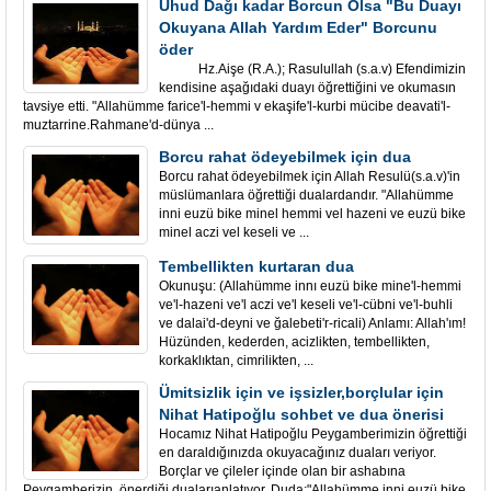
Uhud Dağı kadar Borcun Olsa "Bu Duayı
Okuyana Allah Yardım Eder" Borcunu
öder
Hz.Aişe (R.A.); Rasulullah (s.a.v) Efendimizin
kendisine aşağıdaki duayı öğrettiğini ve okumasın
tavsiye etti. "Allahümme farice'l-hemmi v ekaşife'l-kurbi mücibe deavati'l-
muztarrine.Rahmane'd-dünya ...
Borcu rahat ödeyebilmek için dua
Borcu rahat ödeyebilmek için Allah Resulü(s.a.v)'in
müslümanlara öğrettiği dualardandır. "Allahümme
inni euzü bike minel hemmi vel hazeni ve euzü bike
minel aczi vel keseli ve ...
Tembellikten kurtaran dua
Okunuşu: (Allahümme innı euzü bike mine'l-hemmi
ve'l-hazeni ve'l aczi ve'l keseli ve'l-cübni ve'l-buhli
ve dalai'd-deyni ve ğalebeti'r-ricali) Anlamı: Allah'ım!
Hüzünden, kederden, acizlikten, tembellikten,
korkaklıktan, cimrilikten, ...
Ümitsizlik için ve işsizler,borçlular için
Nihat Hatipoğlu sohbet ve dua önerisi
Hocamız Nihat Hatipoğlu Peygamberimizin öğrettiği
en daraldığınızda okuyacağınız duaları veriyor.
Borçlar ve çileler içinde olan bir ashabına
Peygamberizin önerdiği dualarıanlatıyor. Duda:"Allahümme inni euzü bike