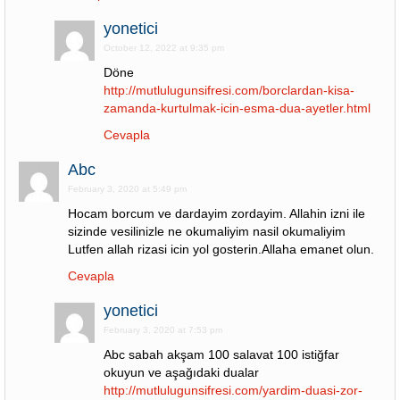
yonetici
October 12, 2022 at 9:35 pm
Döne
http://mutlulugunsifresi.com/borclardan-kisa-
zamanda-kurtulmak-icin-esma-dua-ayetler.html
Cevapla
Abc
February 3, 2020 at 5:49 pm
Hocam borcum ve dardayim zordayim. Allahin izni ile
sizinde vesilinizle ne okumaliyim nasil okumaliyim
Lutfen allah rizasi icin yol gosterin.Allaha emanet olun.
Cevapla
yonetici
February 3, 2020 at 7:53 pm
Abc sabah akşam 100 salavat 100 istiğfar
okuyun ve aşağıdaki dualar
http://mutlulugunsifresi.com/yardim-duasi-zor-