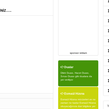
NİZ…..
sponsor reklam
Dualar
Dilek Duası, Hacet Duası,
Sınav Duası gibi dualara da
yer veriliyor
Esmaül Hüsna
Esmaül Hüsna mücizeleri ve ne
zaman ne kadar Esmaül Hüsna
Y
okuyacağınıza dair bilgilere yer