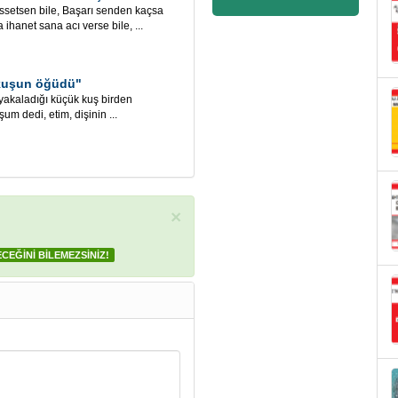
tsen bile, Başarı senden kaçsa
a ihanet sana acı verse bile, ...
 kuşun öğüdü"
ladığı küçük kuş birden
um dedi, etim, dişinin ...
×
ECEĞİNİ BİLEMEZSİNİZ!