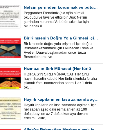
Nefsin şerrinden korunmak ve bütün sıkıntılar için Önemli bir Dua
Peygamber Efendimiz (s.a.v)’in sürekli
okuduğu ve tavsiye ettiği bir Dua; Nefsin
şerrinden korunma.Ve bütün sıkıntılar için
okunacak ö...
Bir Kimsenin Doğru Yola Girmesi için ” Esma ve Âyetler”
Bir kimsenin doğru yola erişmesi için,doğru
istikamet kazanması için Okunacak Esma ve
Ayetler. Duaya başlamadan önce Eûzü
Besmele hamd ve ...
Hızır a.s’ın Sırlı Münacatı(Her türlü hayırlı hacet ve sıkıntı için)
HIZIR A.S’IN SIRLI MÜNACCATI Her türlü
hayırlı hacetin kabulü Her türlü sıkıntıda feraha
çıkmak Yatsı namazından sonra 1 az 1 defa
oku...
Hayırlı kapıların en kısa zamanda açılması için Esmalar ve Dua
Hayırlı kapıların en kısa zamanda açılması için
her sabah aşağıdaki esmaları en az 100
defa,duayı en az 7 defa okumaya devam
edelim.Evlilik,...
Allah’ın Rahmetine Mazhar olmak için ” Esmalar-Ayet ve Dualar”