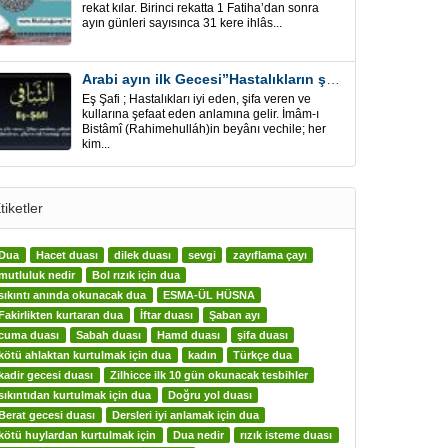
rekat kılar. Birinci rekatta 1 Fatiha’dan sonra
ayın günleri sayısınca 31 kere ihlâs...
Arabi ayın ilk Gecesi”Hastalıkların şifa için” Eş-Şafi
Eş Şafi ; Hastalıkları iyi eden, şifa veren ve
kullarına şefaat eden anlamına gelir. İmâm-ı
Bistâmî (Rahimehulláh)in beyânı vechile; her
kim...
tiketler
Dua
Hacet duası
dilek duası
sevgi
zayıflama çayı
mutluluk nedir
Bol rızık için dua
sıkıntı anında okunacak dua
ESMA-ÜL HÜSNA
Fakirlikten kurtaran dua
İftar duası
Şaban ayı
cuma duası
Sabah duası
Hamd duası
şifa duası
kötü ahlaktan kurtulmak için dua
kadın
Türkçe dua
kadir gecesi duası
Zilhicce ilk 10 gün okunacak tesbihler
sıkıntıdan kurtulmak için dua
Doğru yol duası
Berat gecesi duası
Dersleri iyi anlamak için dua
kötü huylardan kurtulmak için
Dua nedir
rızık isteme duası