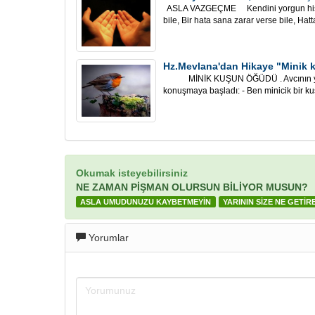
ASLA VAZGEÇME Kendini yorgun hisse
bile, Bir hata sana zarar verse bile, Hatt
Hz.Mevlana'dan Hikaye "Minik
MİNİK KUŞUN ÖĞÜDÜ . Avcının yaka
konuşmaya başladı: - Ben minicik bir kuş
Okumak isteyebilirsiniz
NE ZAMAN PİŞMAN OLURSUN BİLİYOR MUSUN?
ASLA UMUDUNUZU KAYBETMEYİN
YARININ SİZE NE GETİR
Yorumlar