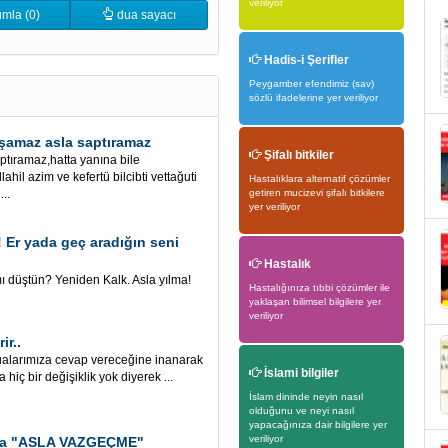
veriliyor
mla (0)
dua sayacı
Hadis-i Şerifler
Peygamber efendimiz (sav)
sözlü ifadelerine yer veriliyor
şamaz asla saptıramaz
Şifalı bitkiler
ptıramaz,hatta yanına bile
il azim ve kefertü bilcibti vettağuti
Hastalıklara alternatif çözümler
..
getiren mucizevi şifalı bitkilere
yer veriliyor
 Er yada geç aradığın seni
Hastalık
 düştün? Yeniden Kalk. Asla yılma!
Hastalığınıza tıbbi çözümler ile
yaklaşan bilimsel bilgilere yer
veriliyor
ir..
rımıza cevap vereceğine inanarak
İslami bilgiler
ç bir değişiklik yok diyerek ...
İslam dininde neyin nasıl
olduğunu ve neyi nasıl
yapacağınıza dair bilgilere yer
veriliyor
aşla "ASLA VAZGEÇME"