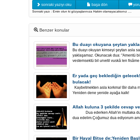
sonraki yazıyı oku
başa dön
yoru
Sonraki yazı : Emin olun ki gözyaşlarınıza Hakim olamayacaksınız ....
Benzer konular
Bu duayı okuyana şeytan yakla
Bu duayı okuyan kimseyi şeytan asla sa
yaklaşamaz. Okunacak dua: "Amentü billah
vestemsektü bil urvetil vuskâ len fisâme .
Er yada geç beklediğin gelecek!
bulacak!
Kaybetmekten asla korkma! Bir daha mı
Yeniden dene yenide ayağa kalk!
Allah kuluna 3 şekilde cevap ver
Dua ederken Allah'ın mutlaka duala
dua edelim.Çoğumuz dua ediyorum ama hi
Bir Hayal Bitse de;Yeniden B