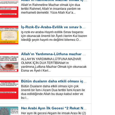
Allah’ın Rahmetine Mazhar olmak için dua
tertibi Rahmet; Allah’ın insanlara yardım ve
merhameti demektir. Yüce Allah Kur’a...
İş-Rızık-Ev-Araba-Evlilik ve sınav başarısı için okunacak Önemli bir Âyet
iş-rızık-ev-araba-Hayırlı evlilik-Sınav başarısı
için okunacak önemli bir Âyet-i kerim Kul bazen
istediği şeyin hayırlı mı değilmi bilemez.O...
Allah’ın Yardımına-Lütfuna mazhar olmak için Dua Tertibi
ALLAH’IN YARDIMINA LÜTFUNA MAZHAR
OLMAK İÇİN DUA TERTİBİAllah’ın
yardmına,Lutfuna Mazhar Olmak için okunacak
Esma ve Âyet-i Keri...
Bütün duaların daha etkili olması için önemli bir İsm-i Azam Dua Tertibi
Bütün Duaların daha etkili olması için çok
önemli bir İsm-i Azam Dua tertibi İsmi Azam ile
dua edildiğinde Allah bu duayı kabul eder ve
bu i...
Her Arabi Ayın İlk Gecesi “2 Rekat Namaz” O Ay tüm belalardan kurtuluş
Her ayın ilk gecesi Akşam ile imsak Arası İki (2)