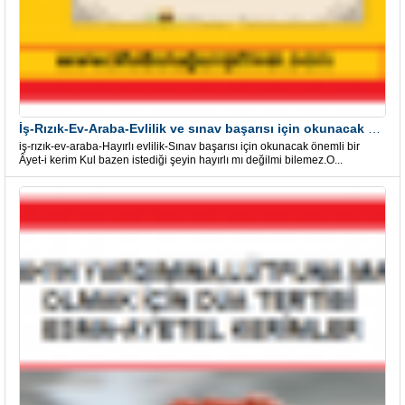
İş-Rızık-Ev-Araba-Evlilik ve sınav başarısı için okunacak Önemli bir Âyet
iş-rızık-ev-araba-Hayırlı evlilik-Sınav başarısı için okunacak önemli bir
Âyet-i kerim Kul bazen istediği şeyin hayırlı mı değilmi bilemez.O...