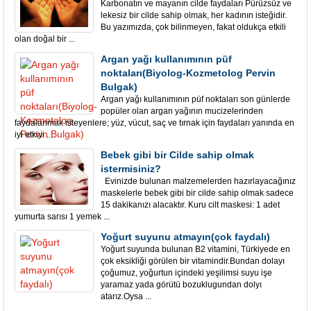
Karbonatın ve mayanın cilde faydaları Pürüzsüz ve
lekesiz bir cilde sahip olmak, her kadının isteğidir.
Bu yazımızda, çok bilinmeyen, fakat oldukça etkili
olan doğal bir ...
Argan yağı kullanımının püf
noktaları(Biyolog-Kozmetolog Pervin
Bulgak)
Argan yağı kullanımının püf noktaları son günlerde
popüler olan argan yağının mucizelerinden
faydalanmak isteyenlere; yüz, vücut, saç ve tırnak için faydaları yanında en
iyi etkiyi ...
Bebek gibi bir Cilde sahip olmak
istermisiniz?
Evinizde bulunan malzemelerden hazırlayacağınız
maskelerle bebek gibi bir cilde sahip olmak sadece
15 dakikanızı alacaktır. Kuru cilt maskesi: 1 adet
yumurta sarısı 1 yemek ...
Yoğurt suyunu atmayın(çok faydalı)
Yoğurt suyunda bulunan B2 vitamini, Türkiyede en
çok eksikliği görülen bir vitamindir.Bundan dolayı
çoğumuz, yoğurtun içindeki yeşilimsi suyu işe
yaramaz yada görütü bozuklugundan dolyı
atarız.Oysa ...