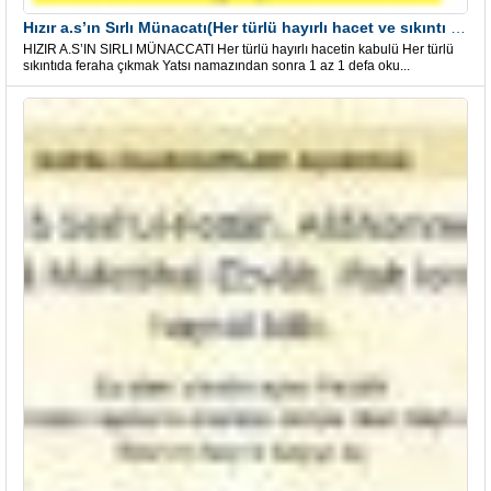
Hızır a.s’ın Sırlı Münacatı(Her türlü hayırlı hacet ve sıkıntı için)
HIZIR A.S’IN SIRLI MÜNACCATI Her türlü hayırlı hacetin kabulü Her türlü
sıkıntıda feraha çıkmak Yatsı namazından sonra 1 az 1 defa oku...