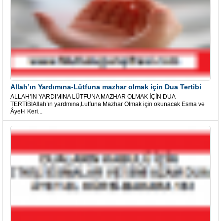
Allah’ın Yardımına-Lütfuna mazhar olmak için Dua Tertibi
ALLAH’IN YARDIMINA LÜTFUNA MAZHAR OLMAK İÇİN DUA
TERTİBİAllah’ın yardmına,Lutfuna Mazhar Olmak için okunacak Esma ve
Âyet-i Keri...