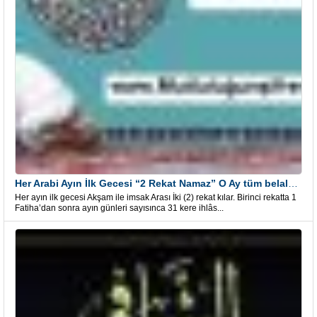
Her Arabi Ayın İlk Gecesi “2 Rekat Namaz” O Ay tüm belalardan kurtuluş
Her ayın ilk gecesi Akşam ile imsak Arası İki (2) rekat kılar. Birinci rekatta 1
Fatiha’dan sonra ayın günleri sayısınca 31 kere ihlâs...