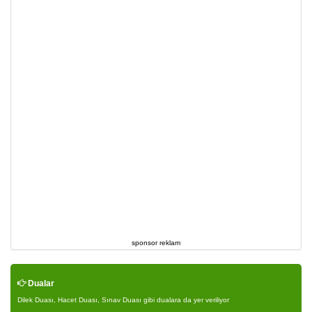
sponsor reklam
Dualar
Dilek Duası, Hacet Duası, Sınav Duası gibi dualara da yer veriliyor