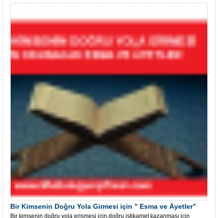
Bir Kimsenin Doğru Yola Girmesi için ” Esma ve Âyetler”
Bir kimsenin doğru yola erişmesi için,doğru istikamet kazanması için