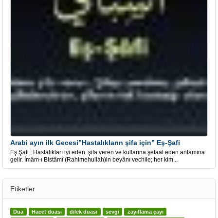
Arabi ayın ilk Gecesi”Hastalıkların şifa için” Eş-Şafi
Eş Şafi ; Hastalıkları iyi eden, şifa veren ve kullarına şefaat eden anlamına
gelir. İmâm-ı Bistâmî (Rahimehulláh)in beyânı vechile; her kim...
Etiketler
Dua
Hacet duası
dilek duası
sevgi
zayıflama çayı