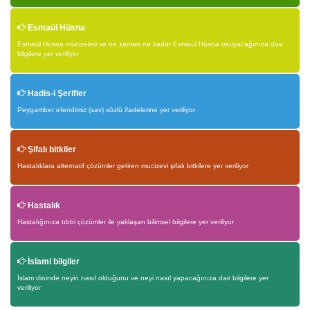
Esmaül Hüsna
Esmaül Hüsna mücizeleri ve ne zaman ne kadar Esmaül Hüsna okuyacağınıza dair
bilgilere yer veriliyor
Hadis-i Şerifler
Peygamber efendimiz (sav) sözlü ifadelerine yer veriliyor
Şifalı bitkiler
Hastalıklara alternatif çözümler getiren mucizevi şifalı bitkilere yer veriliyor
Hastalık
Hastalığınıza tıbbi çözümler ile yaklaşan bilimsel bilgilere yer veriliyor
İslami bilgiler
İslam dininde neyin nasıl olduğunu ve neyi nasıl yapacağınıza dair bilgilere yer
veriliyor