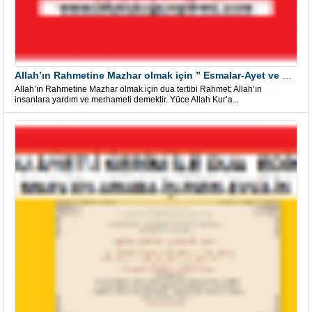
Allah’ın Rahmetine Mazhar olmak için ” Esmalar-Ayet ve Dualar”
Allah’ın Rahmetine Mazhar olmak için dua tertibi Rahmet; Allah’ın
insanlara yardım ve merhameti demektir. Yüce Allah Kur’a...