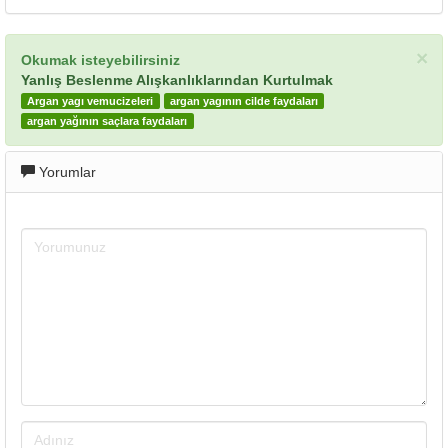
×
Okumak isteyebilirsiniz
Yanlış Beslenme Alışkanlıklarından Kurtulmak
Argan yagı vemucizeleri
argan yagının cilde faydaları
argan yağının saçlara faydaları
Yorumlar