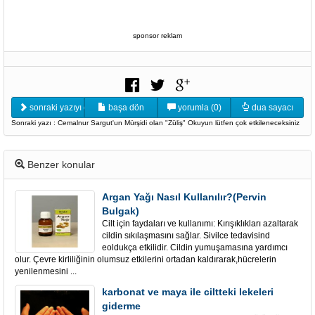
sponsor reklam
sonraki yazıyı oku
başa dön
yorumla (0)
dua sayacı
Sonraki yazı : Cemalnur Sargut'un Mürşidi olan "Züliş" Okuyun lütfen çok etkileneceksiniz
Benzer konular
Argan Yağı Nasıl Kullanılır?(Pervin
Bulgak)
Cilt için faydaları ve kullanımı: Kırışıklıkları azaltarak
cildin sıkılaşmasını sağlar. Sivilce tedavisind
eoldukça etkilidir. Cildin yumuşamasına yardımcı
olur. Çevre kirliliğinin olumsuz etkilerini ortadan kaldırarak,hücrelerin
yenilenmesini ...
karbonat ve maya ile ciltteki lekeleri
giderme