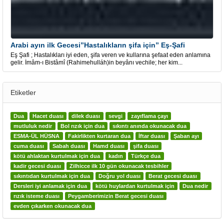
Arabi ayın ilk Gecesi”Hastalıkların şifa için” Eş-Şafi
Eş Şafi ; Hastalıkları iyi eden, şifa veren ve kullarına şefaat eden anlamına
gelir. İmâm-ı Bistâmî (Rahimehulláh)in beyânı vechile; her kim...
Etiketler
Dua
Hacet duası
dilek duası
sevgi
zayıflama çayı
mutluluk nedir
Bol rızık için dua
sıkıntı anında okunacak dua
ESMA-ÜL HÜSNA
Fakirlikten kurtaran dua
İftar duası
Şaban ayı
cuma duası
Sabah duası
Hamd duası
şifa duası
kötü ahlaktan kurtulmak için dua
kadın
Türkçe dua
kadir gecesi duası
Zilhicce ilk 10 gün okunacak tesbihler
sıkıntıdan kurtulmak için dua
Doğru yol duası
Berat gecesi duası
Dersleri iyi anlamak için dua
kötü huylardan kurtulmak için
Dua nedir
rızık isteme duası
Peygamberimizin Berat gecesi duası
evden çıkarken okunacak dua