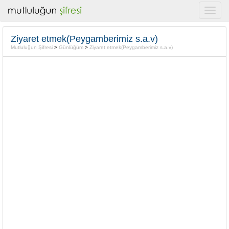
Ziyaret etmek(Peygamberimiz s.a.v)
Mutluluğun Şifresi
>
Günlüğüm
>
Ziyaret etmek(Peygamberimiz s.a.v)