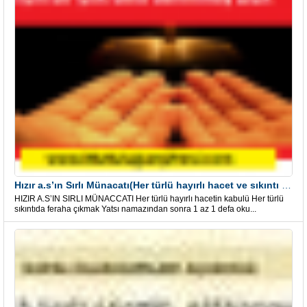
Hızır a.s’ın Sırlı Münacatı(Her türlü hayırlı hacet ve sıkıntı için)
HIZIR A.S’IN SIRLI MÜNACCATI Her türlü hayırlı hacetin kabulü Her türlü
sıkıntıda feraha çıkmak Yatsı namazından sonra 1 az 1 defa oku...