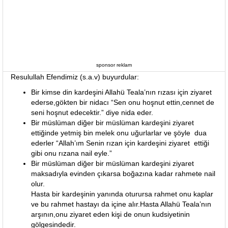
sponsor reklam
Resulullah Efendimiz (s.a.v) buyurdular:
Bir kimse din kardeşini Allahü Teala’nın rızası için ziyaret
ederse,gökten bir nidacı “Sen onu hoşnut ettin,cennet de
seni hoşnut edecektir.” diye nida eder.
Bir müslüman diğer bir müslüman kardeşini ziyaret
ettiğinde yetmiş bin melek onu uğurlarlar ve şöyle dua
ederler “Allah’ım Senin rızan için kardeşini ziyaret ettiği
gibi onu rızana nail eyle.”
Bir müslüman diğer bir müslüman kardeşini ziyaret
maksadıyla evinden çıkarsa boğazına kadar rahmete nail
olur.
Hasta bir kardeşinin yanında oturursa rahmet onu kaplar
ve bu rahmet hastayı da içine alır.Hasta Allahü Teala’nın
arşının,onu ziyaret eden kişi de onun kudsiyetinin
gölgesindedir.