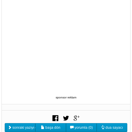
sponsor reklam
sonraki yazıyı oku
başa dön
yorumla (0)
dua sayacı