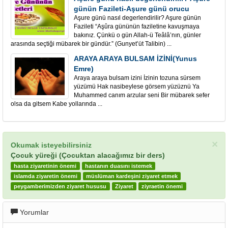
günün Fazileti-Aşure günü orucu
Aşure günü nasıl degerlendirilir? Aşure günün
Fazileti “Aşûra gününün faziletine kavuşmaya
bakınız. Çünkü o gün Allah-ü Teâlâ’nın, günler
arasında seçtiği mübarek bir gündür.” (Gunyet’üt Talibin) ...
ARAYA ARAYA BULSAM İZİNİ(Yunus
Emre)
Araya araya bulsam izini İzinin tozuna sürsem
yüzümü Hak nasibeylese görsem yüzüznü Ya
Muhammed canım arzular seni Bir mübarek sefer
olsa da gitsem Kabe yollarında ...
×
Okumak isteyebilirsiniz
Çocuk yüreği (Çocuktan alacağımız bir ders)
hasta ziyaretinin önemi
hastanın duasını istemek
islamda ziyaretin önemi
müslüman kardeşini ziyaret etmek
peygamberimizden ziyaret hususu
Ziyaret
ziyraetin önemi
Yorumlar