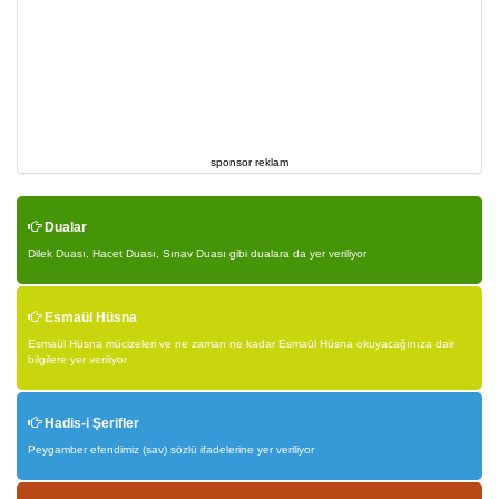
sponsor reklam
Dualar
Dilek Duası, Hacet Duası, Sınav Duası gibi dualara da yer veriliyor
Esmaül Hüsna
Esmaül Hüsna mücizeleri ve ne zaman ne kadar Esmaül Hüsna okuyacağınıza dair
bilgilere yer veriliyor
Hadis-i Şerifler
Peygamber efendimiz (sav) sözlü ifadelerine yer veriliyor