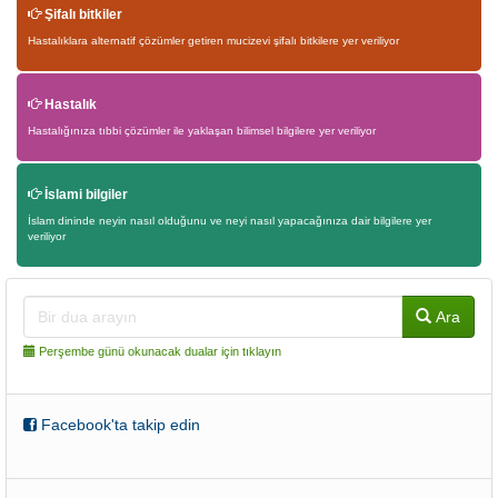
Şifalı bitkiler
Hastalıklara alternatif çözümler getiren mucizevi şifalı bitkilere yer veriliyor
Hastalık
Hastalığınıza tıbbi çözümler ile yaklaşan bilimsel bilgilere yer veriliyor
İslami bilgiler
İslam dininde neyin nasıl olduğunu ve neyi nasıl yapacağınıza dair bilgilere yer
veriliyor
Ara
Perşembe günü okunacak dualar için tıklayın
Facebook'ta takip edin