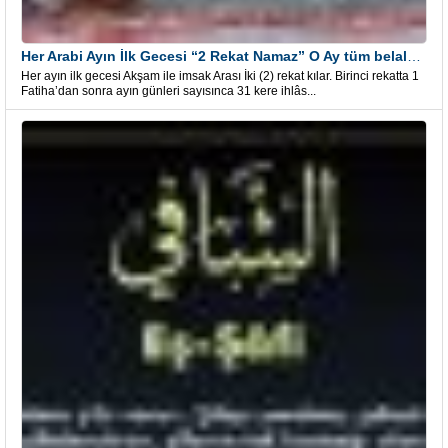
Her Arabi Ayın İlk Gecesi “2 Rekat Namaz” O Ay tüm belalardan kurtuluş
Her ayın ilk gecesi Akşam ile imsak Arası İki (2) rekat kılar. Birinci rekatta 1
Fatiha’dan sonra ayın günleri sayısınca 31 kere ihlâs...