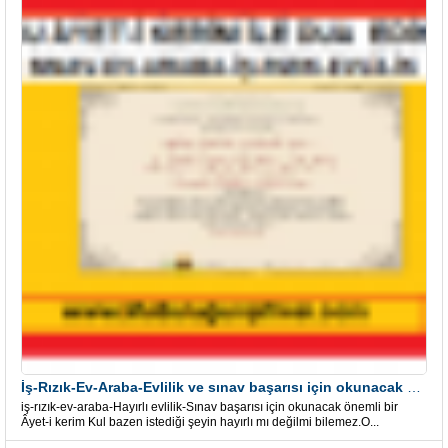
İş-Rızık-Ev-Araba-Evlilik ve sınav başarısı için okunacak Önemli bir Âyet
iş-rızık-ev-araba-Hayırlı evlilik-Sınav başarısı için okunacak önemli bir
Âyet-i kerim Kul bazen istediği şeyin hayırlı mı değilmi bilemez.O...