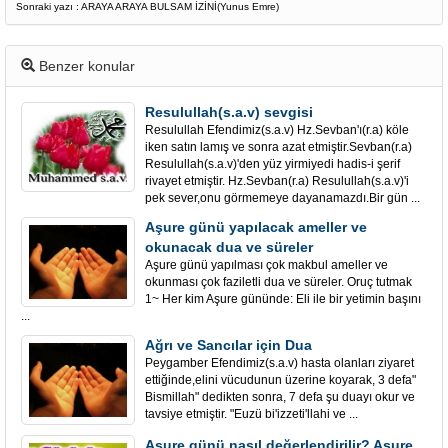
Sonraki yazı : ARAYA ARAYA BULSAM İZİNİ(Yunus Emre)
Benzer konular
Resulullah(s.a.v) sevgisi
Resulullah Efendimiz(s.a.v) Hz.Sevban'ı(r.a) köle
iken satın lamış ve sonra azat etmiştir.Sevban(r.a)
Resulullah(s.a.v)'den yüz yirmiyedi hadis-i şerif
rivayet etmiştir. Hz.Sevban(r.a) Resulullah(s.a.v)'i
pek sever,onu görmemeye dayanamazdı.Bir gün ...
Aşure günü yapılacak ameller ve
okunacak dua ve süreler
Aşure günü yapılması çok makbul ameller ve
okunması çok faziletli dua ve süreler. Oruç tutmak
1~ Her kim Aşure gününde: Eli ile bir yetimin başını
...
Ağrı ve Sancılar için Dua
Peygamber Efendimiz(s.a.v) hasta olanları ziyaret
ettiğinde,elini vücudunun üzerine koyarak, 3 defa"
Bismillah" dedikten sonra, 7 defa şu duayı okur ve
tavsiye etmiştir. "Euzü bi'izzeti'llahi ve ...
Aşure günü nasıl değerlendirilir? Aşure