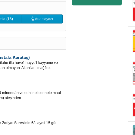
mla (16)
dua sayacı
tafa Karataş)
lahe illa huve'l-hayye'l-kayyume ve
ilah olmayan Allah'tan mağfiret
nnârı ve edhilnel cennete maal
m) ateşinden ...
iyat Suresi'nin 58. ayeti 15 gün