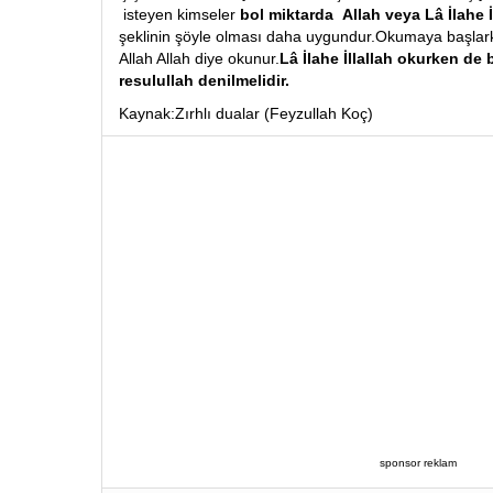
isteyen kimseler
bol miktarda Allah veya Lâ İlahe İ
şeklinin şöyle olması daha uygundur.Okumaya başlar
Allah Allah diye okunur.
Lâ İlahe İllallah okurken d
resulullah denilmelidir.
Kaynak:Zırhlı dualar (Feyzullah Koç)
sponsor reklam