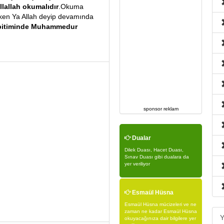
llallah okumalıdır
.Okuma
ken Ya Allah deyip devamında
e bitiminde Muhammedur
sponsor reklam
Dualar
Dilek Duası, Hacet Duası,
Sınav Duası gibi dualara da
yer veriliyor
Esmaül Hüsna
Esmaül Hüsna mücizeleri ve ne
zaman ne kadar Esmaül Hüsna
Y
okuyacağınıza dair bilgilere yer