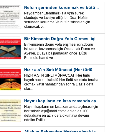
Nefsin şerrinden korunmak ve bütün sıkıntılar için Önemli bir Dua
Peygamber Efendimiz (s.a.v)’in sürekli
okuduğu ve tavsiye ettiği bir Dua; Nefsin
şerrinden korunma.Ve bütün sıkıntılar için
okunacak ö...
Bir Kimsenin Doğru Yola Girmesi için ” Esma ve Âyetler”
Bir kimsenin doğru yola erişmesi için,doğru
istikamet kazanması için Okunacak Esma ve
Ayetler. Duaya başlamadan önce Eûzü
Besmele hamd ve ...
Hızır a.s’ın Sırlı Münacatı(Her türlü hayırlı hacet ve sıkıntı için)
HIZIR A.S’IN SIRLI MÜNACCATI Her türlü
hayırlı hacetin kabulü Her türlü sıkıntıda feraha
çıkmak Yatsı namazından sonra 1 az 1 defa
oku...
Hayırlı kapıların en kısa zamanda açılması için Esmalar ve Dua
Hayırlı kapıların en kısa zamanda açılması için
her sabah aşağıdaki esmaları en az 100
defa,duayı en az 7 defa okumaya devam
edelim.Evlilik,...
Allah’ın Rahmetine Mazhar olmak için ” Esmalar-Ayet ve Dualar”