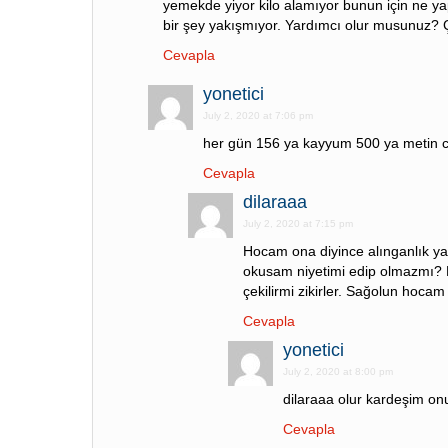
yemekde yiyor kilo alamıyor bunun için ne yap
bir şey yakışmıyor. Yardımcı olur musun
Cevapla
yonetici
July 2, 2020 at 7:06 pm
her gün 156 ya kayyum 500 ya metin c
Cevapla
dilaraaa
July 2, 2020 at 7:15 pm
Hocam ona diyince alınganlık yap
okusam niyetimi edip olmazmı? B
çekilirmi zikirler. Sağolun hoca
Cevapla
yonetici
July 2, 2020 at 8:00 pm
dilaraaa olur kardeşim onu
Cevapla