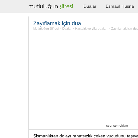
Dualar
Esmaül Hüsna
Zayıflamak için dua
Mutluluğun Şifresi
>
Dualar
>
Hastalık ve şifa duaları
>
Zayıflamak için du
sponsor reklam
Şişmanlıktan dolayı rahatsızlık çeken vucudunu taşı