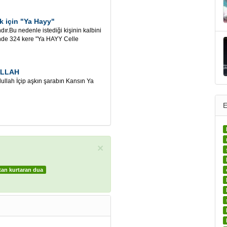
k için "Ya Hayy"
ır.Bu nedenle istediği kişinin kalbini
inde 324 kere "Ya HAYY Celle
ULLAH
ah İçip aşkın şarabın Kansın Ya
E
×
tan kurtaran dua