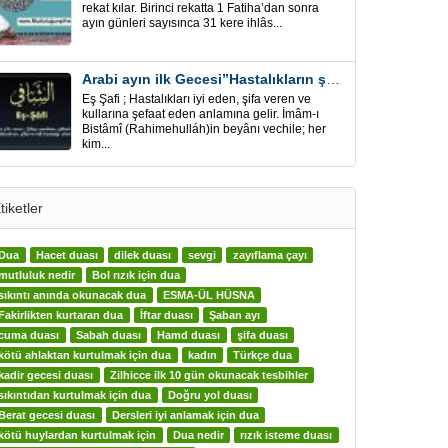
rekat kılar. Birinci rekatta 1 Fatiha’dan sonra
ayın günleri sayısınca 31 kere ihlâs...
Arabi ayın ilk Gecesi”Hastalıkların şifa için” Eş-Şafi
Eş Şafi ; Hastalıkları iyi eden, şifa veren ve
kullarına şefaat eden anlamına gelir. İmâm-ı
Bistâmî (Rahimehulláh)in beyânı vechile; her
kim...
tiketler
Dua
Hacet duası
dilek duası
sevgi
zayıflama çayı
mutluluk nedir
Bol rızık için dua
sıkıntı anında okunacak dua
ESMA-ÜL HÜSNA
Fakirlikten kurtaran dua
İftar duası
Şaban ayı
cuma duası
Sabah duası
Hamd duası
şifa duası
kötü ahlaktan kurtulmak için dua
kadın
Türkçe dua
kadir gecesi duası
Zilhicce ilk 10 gün okunacak tesbihler
sıkıntıdan kurtulmak için dua
Doğru yol duası
Berat gecesi duası
Dersleri iyi anlamak için dua
kötü huylardan kurtulmak için
Dua nedir
rızık isteme duası