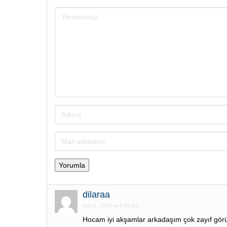
dilaraa
July 2, 2020 at 4:58 pm
Hocam iyi akşamlar arkadaşım çok zayıf görü