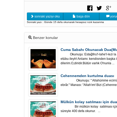
sonraki yazıyı oku
başa dön
yoru
Sonraki yazı : Günde 15 defa okunarak hesapsız rızık kazanma
Benzer konular
Cuma Sabahı Okunacak Dua(Mus
Okunuşu: Estağfiru'l-lahe'l-lezi la i
etübu ileyh! Anlamı: kendisnden başka 
dilerim.O,diridir.Bütün varlık O'nunla ...
Cehennemden kurtulma duası
Okunuşu: " Allahümme ecirnâ mine
ebrâr." Manası: "Allah'ım! Bizi (Cehenne
Mülkün kolay satılması için dua
Bir mülkün kolay satılması için Zar
süreyle 400 defa okunur. ...