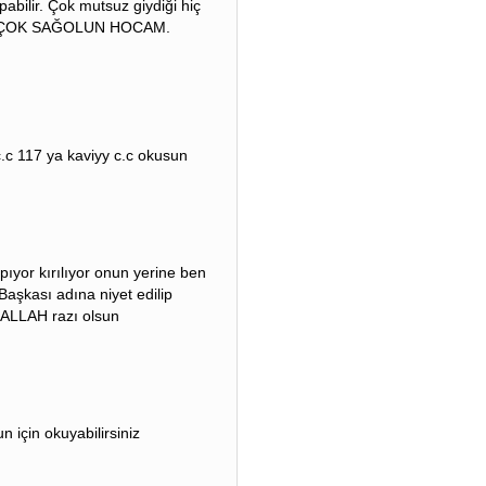
abilir. Çok mutsuz giydiği hiç
uz? ÇOK SAĞOLUN HOCAM.
.c 117 ya kaviyy c.c okusun
ıyor kırılıyor onun yerine ben
aşkası adına niyet edilip
m ALLAH razı olsun
n için okuyabilirsiniz