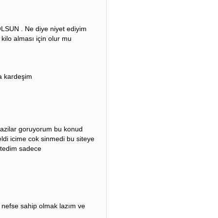
LSUN . Ne diye niyet ediyim
 kilo alması için olur mu
ra kardeşim
bi yazilar goruyorum bu konud
ldi icime cok sinmedi bu siteye
istedim sadece
e nefse sahip olmak lazım ve