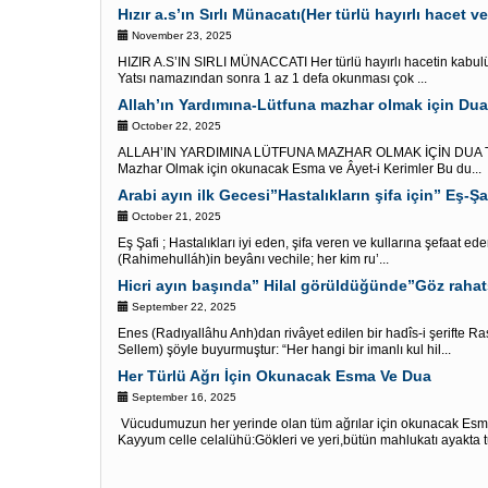
Hızır a.s’ın Sırlı Münacatı(Her türlü hayırlı hacet ve 
November 23, 2025
HIZIR A.S’IN SIRLI MÜNACCATI Her türlü hayırlı hacetin kabulü 
Yatsı namazından sonra 1 az 1 defa okunması çok ...
Allah’ın Yardımına-Lütfuna mazhar olmak için Dua 
October 22, 2025
ALLAH’IN YARDIMINA LÜTFUNA MAZHAR OLMAK İÇİN DUA TER
Mazhar Olmak için okunacak Esma ve Âyet-i Kerimler Bu du...
Arabi ayın ilk Gecesi”Hastalıkların şifa için” Eş-Şa
October 21, 2025
Eş Şafi ; Hastalıkları iyi eden, şifa veren ve kullarına şefaat e
(Rahimehulláh)in beyânı vechile; her kim ru’...
September 22, 2025
Enes (Radıyallâhu Anh)dan rivâyet edilen bir hadîs-i şerifte Ra
Sellem) şöyle buyurmuştur: “Her hangi bir imanlı kul hil...
Her Türlü Ağrı İçin Okunacak Esma Ve Dua
September 16, 2025
Vücudumuzun her yerinde olan tüm ağrılar için okunacak Es
Kayyum celle celalühü:Gökleri ve yeri,bütün mahlukatı ayakta tu