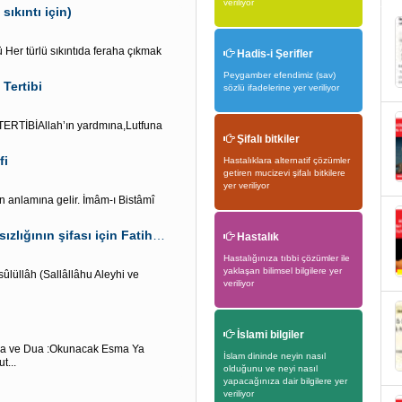
veriliyor
sıkıntı için)
Her türlü sıkıntıda feraha çıkmak
Hadis-i Şerifler
Peygamber efendimiz (sav)
Tertibi
sözlü ifadelerine yer veriliyor
TİBİAllah’ın yardmına,Lutfuna
Şifalı bitkiler
fi
Hastalıklara alternatif çözümler
getiren mucizevi şifalı bitkilere
yer veriliyor
den anlamına gelir. İmâm-ı Bistâmî
Hicri ayın başında” Hilal görüldüğünde”Göz rahatsızlığının şifası için Fatiha süresi oku
Hastalık
Hastalığınıza tıbbi çözümler ile
yaklaşan bilimsel bilgilere yer
sûlüllâh (Sallâllâhu Aleyhi ve
veriliyor
İslami bilgiler
ma ve Dua :Okunacak Esma Ya
İslam dininde neyin nasıl
t...
olduğunu ve neyi nasıl
yapacağınıza dair bilgilere yer
veriliyor