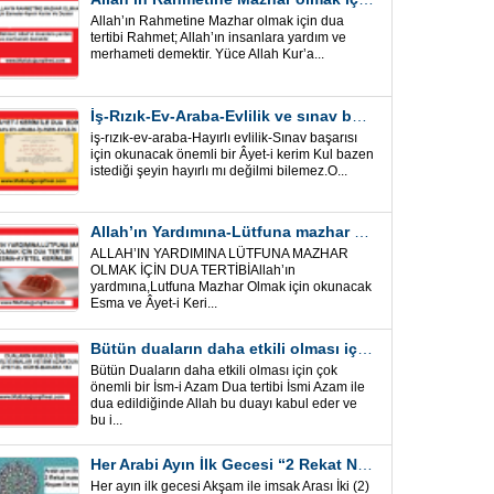
Allah’ın Rahmetine Mazhar olmak için dua
tertibi Rahmet; Allah’ın insanlara yardım ve
merhameti demektir. Yüce Allah Kur’a...
İş-Rızık-Ev-Araba-Evlilik ve sınav başarısı için okunacak Önemli bir Âyet
iş-rızık-ev-araba-Hayırlı evlilik-Sınav başarısı
için okunacak önemli bir Âyet-i kerim Kul bazen
istediği şeyin hayırlı mı değilmi bilemez.O...
Allah’ın Yardımına-Lütfuna mazhar olmak için Dua Tertibi
ALLAH’IN YARDIMINA LÜTFUNA MAZHAR
OLMAK İÇİN DUA TERTİBİAllah’ın
yardmına,Lutfuna Mazhar Olmak için okunacak
Esma ve Âyet-i Keri...
Bütün duaların daha etkili olması için önemli bir İsm-i Azam Dua Tertibi
Bütün Duaların daha etkili olması için çok
önemli bir İsm-i Azam Dua tertibi İsmi Azam ile
dua edildiğinde Allah bu duayı kabul eder ve
bu i...
Her Arabi Ayın İlk Gecesi “2 Rekat Namaz” O Ay tüm belalardan kurtuluş
Her ayın ilk gecesi Akşam ile imsak Arası İki (2)