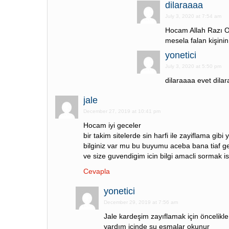
dilaraaaa
July 3, 2020 at 7:54 am
Hocam Allah Razı O
mesela falan kişinin
yonetici
July 3, 2020 at 5:50 pm
dilaraaaa evet dila
jale
December 27, 2019 at 10:41 pm
Hocam iyi geceler
bir takim sitelerde sin harfi ile zayiflama gi
bilginiz var mu bu buyumu aceba bana tiaf ge
ve size guvendigim icin bilgi amacli sormak 
Cevapla
yonetici
December 29, 2019 at 7:56 am
Jale kardeşim zayıflamak için öncelikl
yardım içinde şu esmalar okunur