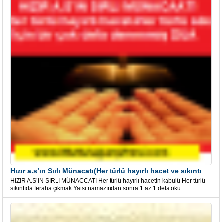
Hızır a.s’ın Sırlı Münacatı(Her türlü hayırlı hacet ve sıkıntı için)
HIZIR A.S’IN SIRLI MÜNACCATI Her türlü hayırlı hacetin kabulü Her türlü
sıkıntıda feraha çıkmak Yatsı namazından sonra 1 az 1 defa oku...