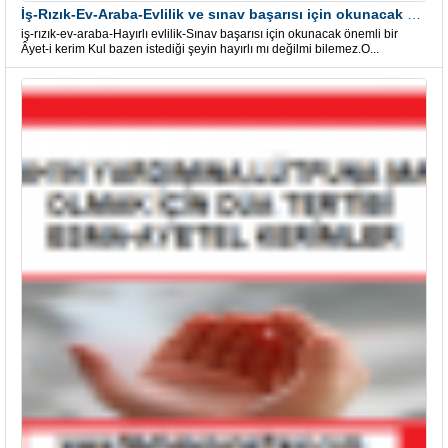
İş-Rızık-Ev-Araba-Evlilik ve sınav başarısı için okunacak Önemli bir Âyet
iş-rızık-ev-araba-Hayırlı evlilik-Sınav başarısı için okunacak önemli bir
Âyet-i kerim Kul bazen istediği şeyin hayırlı mı değilmi bilemez.O...