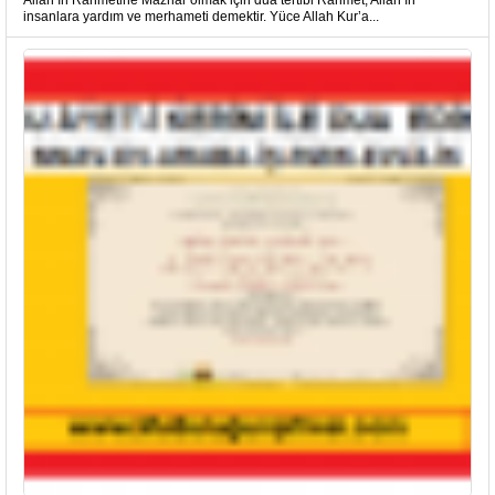
Allah’ın Rahmetine Mazhar olmak için dua tertibi Rahmet; Allah’ın
insanlara yardım ve merhameti demektir. Yüce Allah Kur’a...