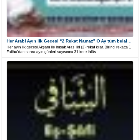
Her Arabi Ayın İlk Gecesi “2 Rekat Namaz” O Ay tüm belalardan kurtuluş
Her ayın ilk gecesi Akşam ile imsak Arası İki (2) rekat kılar. Birinci rekatta 1
Fatiha’dan sonra ayın günleri sayısınca 31 kere ihlâs...