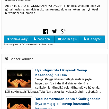
AMENTÜ DUASINI OKUMANIN FAYDALARI İmanını kuvvetlendirmek ve
günahlardan arınmak için okunan Amentü duasının okunması için özel
bir zamanı bulunmakla ...
sonraki yazıyı oku
başa dön
yorumla (3)
dua sayacı
Sonraki yazı : Kötü ahlaktan kurtulma duası
Benzer konular
Uyandığınızda Okuyarak Sevap
Kazanacağınız Dua
Sevgili Peygamberimiz Alayhisselam şöyle
buyuruyor. "La ilahe illallahü vehdehü la
şerikeleh,lehül'mülkü velehül'hamdü ve hüve ala
külli şey'in kadir." Manası:"Allah'tan başka ilah yoktur.O birdir; eşi ortağı ...
Yatsı namazından sonra “Kadir gecesini
ihya etmiş gibi” sevap kazanmak
isteyenler