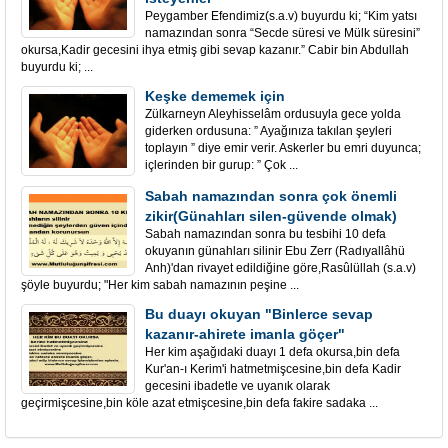
Peygamber Efendimiz(s.a.v) buyurdu ki; “Kim yatsı
namazından sonra “Secde süresi ve Mülk süresini”
okursa,Kadir gecesini ihya etmiş gibi sevap kazanır.” Cabir bin Abdullah
buyurdu ki; ...
Keşke dememek için
Zülkarneyn Aleyhisselâm ordusuyla gece yolda
giderken ordusuna: ” Ayağınıza takılan şeyleri
toplayın ” diye emir verir. Askerler bu emri duyunca;
içlerinden bir gurup: ” Çok ...
Sabah namazından sonra çok önemli
zikir(Günahları silen-güvende olmak)
Sabah namazından sonra bu tesbihi 10 defa
okuyanın günahları silinir Ebu Zerr (Radıyallâhü
Anh)'dan rivayet edildiğine göre,Rasûlüllah (s.a.v)
şöyle buyurdu; "Her kim sabah namazının peşine ...
Bu duayı okuyan "Binlerce sevap
kazanır-ahirete imanla göçer"
Her kim aşağıdaki duayı 1 defa okursa,bin defa
Kur'an-ı Kerim'i hatmetmişcesine,bin defa Kadir
gecesini ibadetle ve uyanık olarak
geçirmişcesine,bin köle azat etmişcesine,bin defa fakire sadaka ...