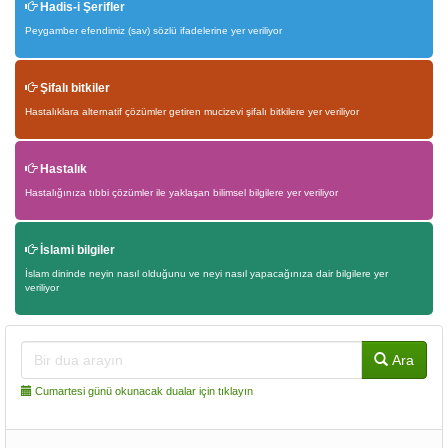
Hadis-i Şerifler
Peygamber efendimiz (sav) sözlü ifadelerine yer veriliyor
Şifalı bitkiler
Hastalıklara alternatif çözümler getiren mucizevi şifalı bitkilere yer veriliyor
Hastalık
Hastalığınıza tıbbi çözümler ile yaklaşan bilimsel bilgilere yer veriliyor
İslami bilgiler
İslam dininde neyin nasıl olduğunu ve neyi nasıl yapacağınıza dair bilgilere yer
veriliyor
Ara
Cumartesi günü okunacak dualar için tıklayın