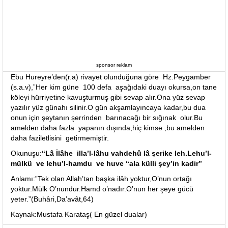
sponsor reklam
Ebu Hureyre’den(r.a) rivayet olunduğuna göre Hz.Peygamber
(s.a.v),”Her kim güne 100 defa aşağıdaki duayı okursa,on tane
köleyi hürriyetine kavuşturmuş gibi sevap alır.Ona yüz sevap
yazılır yüz günahı silinir.O gün akşamlayıncaya kadar,bu dua
onun için şeytanın şerrinden barınacağı bir sığınak olur.Bu
amelden daha fazla yapanın dışında,hiç kimse ,bu amelden
daha faziletlisini getirmemiştir.
Okunuşu:
“Lâ İlâhe illa’l-lâhu vahdehû lâ şerike leh.Lehu’l-
mülkü ve lehu’l-hamdu ve huve “ala külli şey’in kadir”
Anlamı:”Tek olan Allah’tan başka ilâh yoktur,O’nun ortağı
yoktur.Mülk O’nundur.Hamd o’nadır.O’nun her şeye gücü
yeter.”(Buhâri,Da’avât,64)
Kaynak:Mustafa Karataş( En güzel dualar)