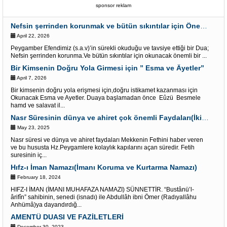
sponsor reklam
Nefsin şerrinden korunmak ve bütün sıkıntılar için Önemli bir Dua
April 22, 2026
Peygamber Efendimiz (s.a.v)’in sürekli okuduğu ve tavsiye ettiği bir Dua;
Nefsin şerrinden korunma.Ve bütün sıkıntılar için okunacak önemli bir ...
Bir Kimsenin Doğru Yola Girmesi için ” Esma ve Âyetler”
April 7, 2026
Bir kimsenin doğru yola erişmesi için,doğru istikamet kazanması için
Okunacak Esma ve Ayetler. Duaya başlamadan önce Eûzü Besmele
hamd ve salavat il...
Nasr Süresinin dünya ve ahiret çok önemli Faydaları(İki alemde kolaylık kapısı)
May 23, 2025
Nasr süresi ve dünya ve ahiret faydaları Mekkenin Fethini haber veren
ve bu hususta Hz.Peygamlere kolaylık kapılarını açan süredir. Fetih
suresinin iç...
Hıfz-ı İman Namazı(İmanı Koruma ve Kurtarma Namazı)
February 18, 2024
HIFZ-I İMAN (İMANI MUHAFAZA NAMAZI) SÜNNETTİR. “Bustânü’l-
ârifîn” sahibinin, senedi (isnadı) ile Abdullâh ibni Ömer (Radıyallâhu
Anhümâ)ya dayandırdığ...
AMENTÜ DUASI VE FAZİLETLERİ
December 30, 2023