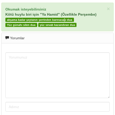
×
Okumak isteyebilirsiniz
Kötü huylu biri için "Ya Hamid" (Özellikle Perşembe)
akşama kadar şeytanın şerrinden barınacağı dua
Yüz günahı silen dua
yüz sevab kazandıran dua
Yorumlar