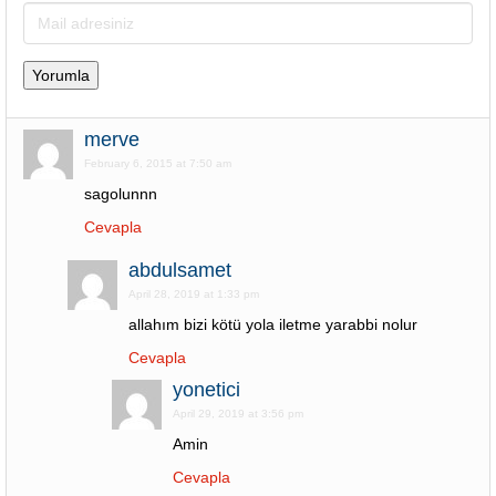
merve
February 6, 2015 at 7:50 am
sagolunnn
Cevapla
abdulsamet
April 28, 2019 at 1:33 pm
allahım bizi kötü yola iletme yarabbi nolur
Cevapla
yonetici
April 29, 2019 at 3:56 pm
Amin
Cevapla