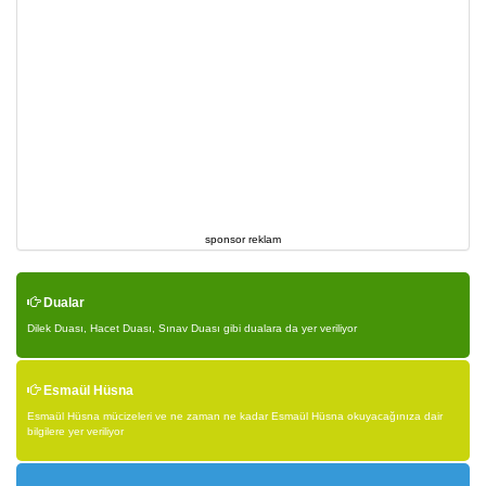
sponsor reklam
Dualar
Dilek Duası, Hacet Duası, Sınav Duası gibi dualara da yer veriliyor
Esmaül Hüsna
Esmaül Hüsna mücizeleri ve ne zaman ne kadar Esmaül Hüsna okuyacağınıza dair
bilgilere yer veriliyor