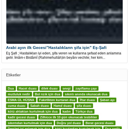
Arabi ayın ilk Gecesi”Hastalıkların şifa için” Eş-Şafi
Eş Şafi ; Hastalıkları iyi eden, şifa veren ve kullarına şefaat eden anlamına
gelir. İmâm-ı Bistâmî (Rahimehulláh)in beyânı vechile; her kim...
Etiketler
Dua
Hacet duası
dilek duası
sevgi
zayıflama çayı
mutluluk nedir
Bol rızık için dua
sıkıntı anında okunacak dua
ESMA-ÜL HÜSNA
Fakirlikten kurtaran dua
İftar duası
Şaban ayı
cuma duası
Sabah duası
Hamd duası
şifa duası
kötü ahlaktan kurtulmak için dua
kadın
Türkçe dua
kadir gecesi duası
Zilhicce ilk 10 gün okunacak tesbihler
sıkıntıdan kurtulmak için dua
Doğru yol duası
Berat gecesi duası
Dersleri iyi anlamak için dua
kötü huylardan kurtulmak için
Dua nedir