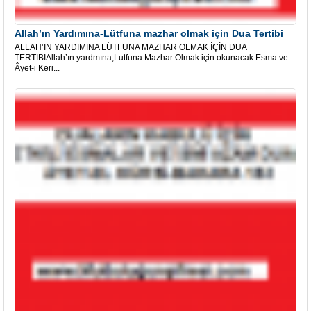
Allah’ın Yardımına-Lütfuna mazhar olmak için Dua Tertibi
ALLAH’IN YARDIMINA LÜTFUNA MAZHAR OLMAK İÇİN DUA
TERTİBİAllah’ın yardmına,Lutfuna Mazhar Olmak için okunacak Esma ve
Âyet-i Keri...