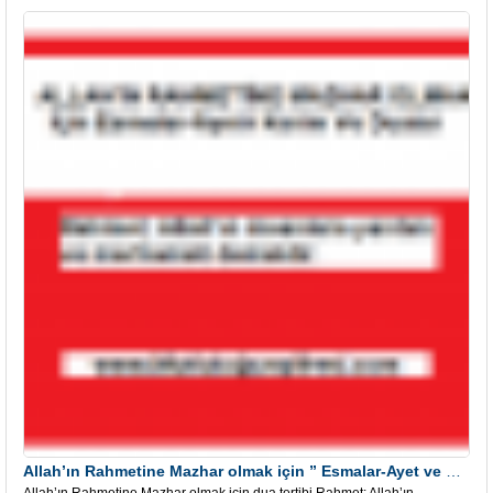
Allah’ın Rahmetine Mazhar olmak için ” Esmalar-Ayet ve Dualar”