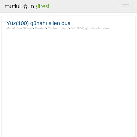
Yüz(100) günahı silen dua
Mutluluğun Şifresi
>
Dualar
>
Tövbe duaları
>
Yüz(100) günahı silen dua