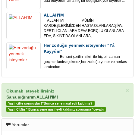
dua ediyorum ama hiç bir değişiklik yok diyerek ...
ALLAH'IM
ALLAH'IM! MÜMİN
KARDEŞLERİMİZDEN HASTA OLANLARA ŞİFA,
DERTLİ OLANLARA DEVA BORÇLU OLANLARA
EDA, SIKINTIDA OLANLARA, ...
Her zorluğu yenmek isteyenler "Yâ
Kayyûm"
Bu İsmi şerifin zikri ile hiç bir zaman
geçim sıkıntısı çekmez,her zorluğu yener ve herkes
tarafından ...
×
Okumak isteyebilirsiniz
Sana sığınırım ALLAH'IM!
Yaşlı çifte sormuşlar !"Bunca sene nasıl evli kaldınız?
Yaşlı Çİtfin " Bunca sene nasıl evli kaldınız sorusuna "cevabı
Yorumlar