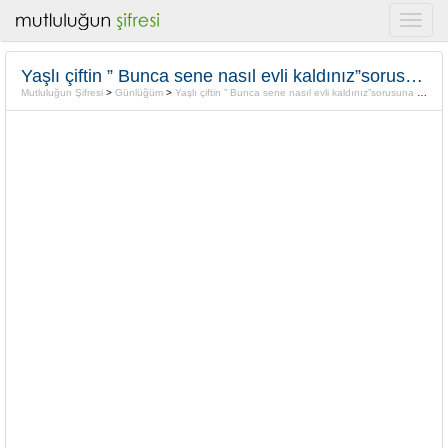
Yaşlı çiftin ” Bunca sene nasıl evli kaldınız”sorusuna cevabı
Mutluluğun Şifresi
>
Günlüğüm
>
Yaşlı çiftin ” Bunca sene nasıl evli kaldınız”sorusuna cevabı