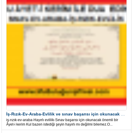
İş-Rızık-Ev-Araba-Evlilik ve sınav başarısı için okunacak Önemli bir Âyet
iş-rızık-ev-araba-Hayırlı evlilik-Sınav başarısı için okunacak önemli bir
Âyet-i kerim Kul bazen istediği şeyin hayırlı mı değilmi bilemez.O...