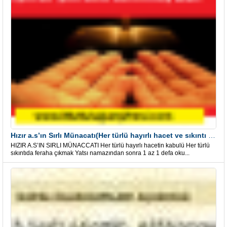
Hızır a.s’ın Sırlı Münacatı(Her türlü hayırlı hacet ve sıkıntı için)
HIZIR A.S’IN SIRLI MÜNACCATI Her türlü hayırlı hacetin kabulü Her türlü
sıkıntıda feraha çıkmak Yatsı namazından sonra 1 az 1 defa oku...