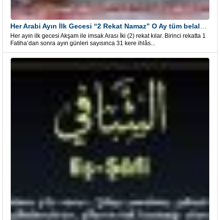
Her Arabi Ayın İlk Gecesi “2 Rekat Namaz” O Ay tüm belalardan kurtuluş
Her ayın ilk gecesi Akşam ile imsak Arası İki (2) rekat kılar. Birinci rekatta 1
Fatiha’dan sonra ayın günleri sayısınca 31 kere ihlâs...