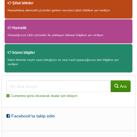
Şifalı bitkiler
Hastalıklara alternatif çözümler getiren mucizevi şifalı bitkilere yer veriliyor
Hastalık
Hastalığınıza tıbbi çözümler ile yaklaşan bilimsel bilgilere yer veriliyor
İslami bilgiler
İslam dininde neyin nasıl olduğunu ve neyi nasıl yapacağınıza dair bilgilere yer
veriliyor
Ara
Cumartesi günü okunacak dualar için tıklayın
Facebook'ta takip edin