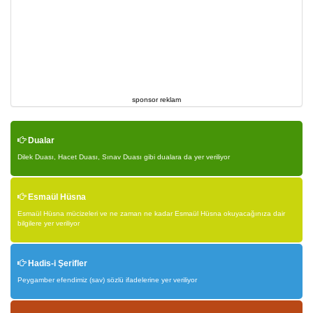
sponsor reklam
Dualar
Dilek Duası, Hacet Duası, Sınav Duası gibi dualara da yer veriliyor
Esmaül Hüsna
Esmaül Hüsna mücizeleri ve ne zaman ne kadar Esmaül Hüsna okuyacağınıza dair
bilgilere yer veriliyor
Hadis-i Şerifler
Peygamber efendimiz (sav) sözlü ifadelerine yer veriliyor