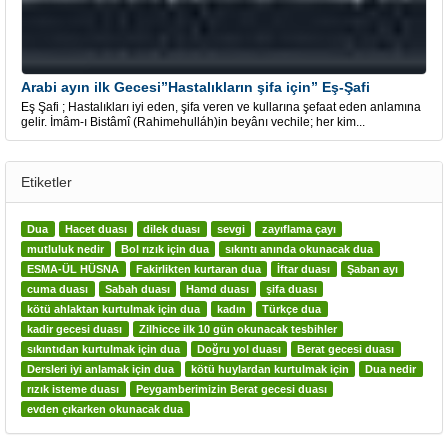
Arabi ayın ilk Gecesi”Hastalıkların şifa için” Eş-Şafi
Eş Şafi ; Hastalıkları iyi eden, şifa veren ve kullarına şefaat eden anlamına
gelir. İmâm-ı Bistâmî (Rahimehulláh)in beyânı vechile; her kim...
Etiketler
Dua
Hacet duası
dilek duası
sevgi
zayıflama çayı
mutluluk nedir
Bol rızık için dua
sıkıntı anında okunacak dua
ESMA-ÜL HÜSNA
Fakirlikten kurtaran dua
İftar duası
Şaban ayı
cuma duası
Sabah duası
Hamd duası
şifa duası
kötü ahlaktan kurtulmak için dua
kadın
Türkçe dua
kadir gecesi duası
Zilhicce ilk 10 gün okunacak tesbihler
sıkıntıdan kurtulmak için dua
Doğru yol duası
Berat gecesi duası
Dersleri iyi anlamak için dua
kötü huylardan kurtulmak için
Dua nedir
rızık isteme duası
Peygamberimizin Berat gecesi duası
evden çıkarken okunacak dua