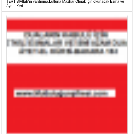
TERTİBİAllah’ın yardmına,Lutfuna Mazhar Olmak için okunacak Esma ve
Âyet-i Keri...