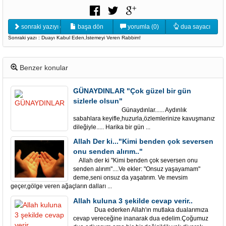
sonraki yazıyı oku
başa dön
yorumla (0)
dua sayacı
Sonraki yazı : Duayı Kabul Eden,İstemeyi Veren Rabbim!
Benzer konular
GÜNAYDINLAR "Çok güzel bir gün
sizlerle olsun"
Günaydınlar...... Aydınlık
sabahlara keyifle,huzurla,özlemlerinize kavuşmanız
dileğiyle..... Harika bir gün ...
Allah Der ki..."Kimi benden çok seversen
onu senden alırım.."
Allah der ki "Kimi benden çok seversen onu
senden alırım"....Ve ekler: "Onsuz yaşayamam"
deme,seni onsuz da yaşatırım. Ve mevsim
geçer,gölge veren ağaçların dalları ...
Allah kuluna 3 şekilde cevap verir..
Dua ederken Allah'ın mutlaka dualarımıza
cevap vereceğine inanarak dua edelim.Çoğumuz