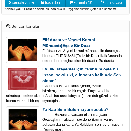
sonraki yazıyı oku
başa dön
yorumla (0)
dua sayacı
Sonraki yazı : Ezandan sonra okunan dua ile Peygamberimizin Şefaatine kazanma
Benzer konular
Elif duası ve Veysel Karani
Münacatı(Eşsiz Bir Dua)
Elif duası ve Veysel karani münacatı ile dua(eşsiz
bir dua) ELİF DUASI (Eşsiz bir Dua) Halk Arasında
öteden beri meşhur olan bir duadır. Bu duada ...
Evlilik isteyenler İçin "Rabbim öyle bir
insanı sevdir ki, o insanın kalbinde Sen
olasın"
Evlenmek isteyen kardeşlerim; evlilik
isterken,kendinize bir eş,bir dünya ve ahiret
arkadaşı isterken sizlere Allah'tan nasıl isteyeceğinize dair güzel sözler
içeren ve nasıl bir eş isteyeceğinize ...
Ya Rab Seni Bulurmuyum acaba?
Huzuruna varsam ellerimi açsam,
Gözyaşlarımı akıtsam secdene Bağrım yanık
ağlasam,kana kana Ya Rabbbim seni bulurmuyum!
Yunus gibi ...