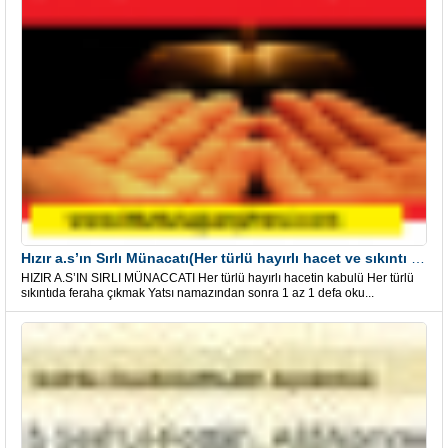
Hızır a.s’ın Sırlı Münacatı(Her türlü hayırlı hacet ve sıkıntı için)
HIZIR A.S’IN SIRLI MÜNACCATI Her türlü hayırlı hacetin kabulü Her türlü
sıkıntıda feraha çıkmak Yatsı namazından sonra 1 az 1 defa oku...