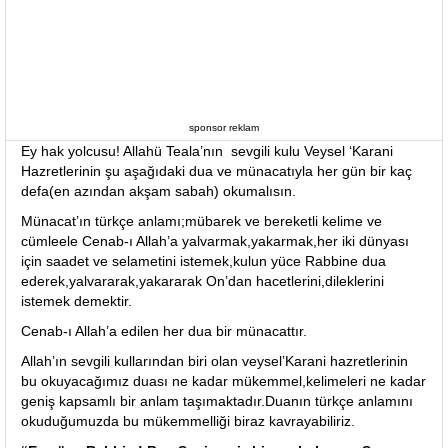
sponsor reklam
Ey hak yolcusu! Allahü Teala’nın sevgili kulu Veysel ‘Karani
Hazretlerinin şu aşağıdaki dua ve münacatıyla her gün bir kaç
defa(en azından akşam sabah) okumalısın.
Münacat’ın türkçe anlamı;mübarek ve bereketli kelime ve
cümleele Cenab-ı Allah’a yalvarmak,yakarmak,her iki dünyası
için saadet ve selametini istemek,kulun yüce Rabbine dua
ederek,yalvararak,yakararak On’dan hacetlerini,dileklerini
istemek demektir.
Cenab-ı Allah’a edilen her dua bir münacattır.
Allah’ın sevgili kullarından biri olan veysel’Karani hazretlerinin
bu okuyacağımız duası ne kadar mükemmel,kelimeleri ne kadar
geniş kapsamlı bir anlam taşımaktadır.Duanın türkçe anlamını
okuduğumuzda bu mükemmelliği biraz kavrayabiliriz.