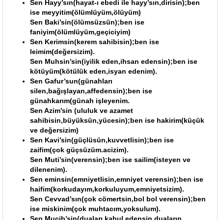
Sen Hayy’sın(hayat-ı ebedi ile hayy’sın,dirisin);ben
ise meyyitim(ölümlüyüm,ölüyüm)
Sen Baki’sin(ölümsüzsün);ben ise
faniyim(ölümlüyüm,geçiciyim)
Sen Kerimsin(kerem sahibisin);ben ise
leimim(değersizim).
Sen Muhsin’sin(iyilik eden,ihsan edensin);ben ise
kötüyüm(kötülük eden,isyan edenim).
Sen Gafur’sun(günahları
silen,bağışlayan,affedensin);ben ise
günahkarım(günah işleyenim.
Sen Azim’sin (ululuk ve azamet
sahibisin,büyüksün,yücesin);ben ise hakirim(küçük
ve değersizim)
Sen Kavi’sin(güçlüsün,kuvvetlisin);ben ise
zaifim(çok güçsüzüm.acizim).
Sen Muti’sin(verensin);ben ise sailim(isteyen ve
dilenenim).
Sen eminsin(emniyetlisin,emniyet verensin);ben ise
haifim(korkudayım,korkuluyum,emniyetsizim).
Sen Cevvad’sın(çok cömertsin,bol bol verensin);ben
ise miskinim(çok muhtacım,yoksulum).
Sen Mucib’sin(duaları kabul edensin,duaların