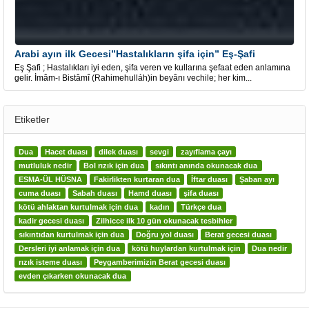
Arabi ayın ilk Gecesi”Hastalıkların şifa için” Eş-Şafi
Eş Şafi ; Hastalıkları iyi eden, şifa veren ve kullarına şefaat eden anlamına
gelir. İmâm-ı Bistâmî (Rahimehulláh)in beyânı vechile; her kim...
Etiketler
Dua
Hacet duası
dilek duası
sevgi
zayıflama çayı
mutluluk nedir
Bol rızık için dua
sıkıntı anında okunacak dua
ESMA-ÜL HÜSNA
Fakirlikten kurtaran dua
İftar duası
Şaban ayı
cuma duası
Sabah duası
Hamd duası
şifa duası
kötü ahlaktan kurtulmak için dua
kadın
Türkçe dua
kadir gecesi duası
Zilhicce ilk 10 gün okunacak tesbihler
sıkıntıdan kurtulmak için dua
Doğru yol duası
Berat gecesi duası
Dersleri iyi anlamak için dua
kötü huylardan kurtulmak için
Dua nedir
rızık isteme duası
Peygamberimizin Berat gecesi duası
evden çıkarken okunacak dua