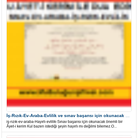
İş-Rızık-Ev-Araba-Evlilik ve sınav başarısı için okunacak Önemli bir Âyet
iş-rızık-ev-araba-Hayırlı evlilik-Sınav başarısı için okunacak önemli bir
Âyet-i kerim Kul bazen istediği şeyin hayırlı mı değilmi bilemez.O...