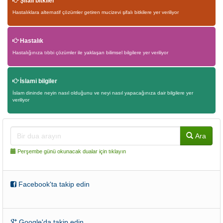
Şifalı bitkiler
Hastalıklara alternatif çözümler getiren mucizevi şifalı bitkilere yer veriliyor
Hastalık
Hastalığınıza tıbbi çözümler ile yaklaşan bilimsel bilgilere yer veriliyor
İslami bilgiler
İslam dininde neyin nasıl olduğunu ve neyi nasıl yapacağınıza dair bilgilere yer
veriliyor
Ara
Perşembe günü okunacak dualar için tıklayın
Facebook'ta takip edin
Google'da takip edin