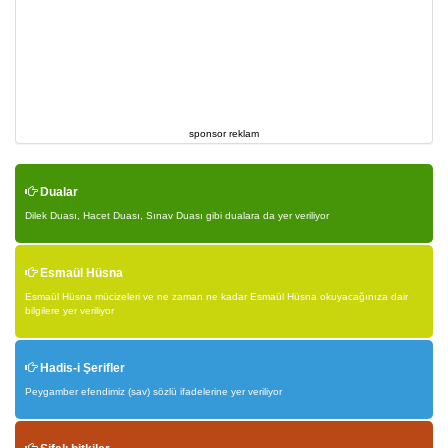
sponsor reklam
Dualar
Dilek Duası, Hacet Duası, Sınav Duası gibi dualara da yer veriliyor
Esmaül Hüsna
Esmaül Hüsna mücizeleri ve ne zaman ne kadar Esmaül Hüsna okuyacağınıza dair
bilgilere yer veriliyor
Hadis-i Şerifler
Peygamber efendimiz (sav) sözlü ifadelerine yer veriliyor