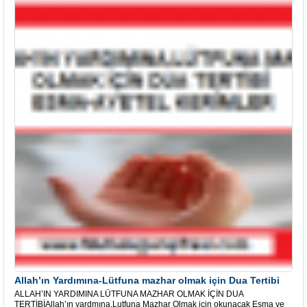
Allah’ın Yardımına-Lütfuna mazhar olmak için Dua Tertibi
ALLAH’IN YARDIMINA LÜTFUNA MAZHAR OLMAK İÇİN DUA
TERTİBİAllah’ın yardmına,Lutfuna Mazhar Olmak için okunacak Esma ve