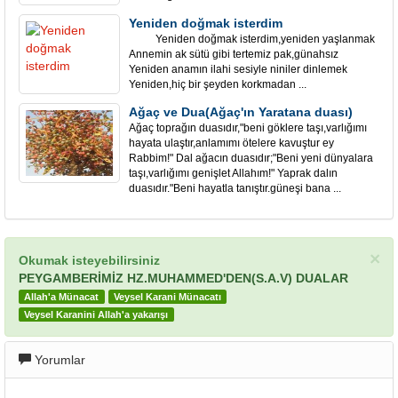
Yeniden doğmak isterdim
Yeniden doğmak isterdim,yeniden yaşlanmak
Annemin ak sütü gibi tertemiz pak,günahsız
Yeniden anamın ilahi sesiyle niniler dinlemek
Yeniden,hiç bir şeyden korkmadan ...
Ağaç ve Dua(Ağaç'ın Yaratana duası)
Ağaç toprağın duasıdır,"beni göklere taşı,varlığımı
hayata ulaştır,anlamımı ötelere kavuştur ey
Rabbim!" Dal ağacın duasıdır;"Beni yeni dünyalara
taşı,varlığımı genişlet Allahım!" Yaprak dalın
duasıdır."Beni hayatla tanıştır.güneşi bana ...
×
Okumak isteyebilirsiniz
PEYGAMBERİMİZ HZ.MUHAMMED'DEN(S.A.V) DUALAR
Allah'a Münacat
Veysel Karani Münacatı
Veysel Karanini Allah'a yakarışı
Yorumlar