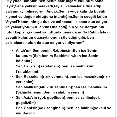
“Ey yüce Rabbim! Ben Senin aciz,biçare kulunum.Sana
layık,Sana yakışır bereketli,feyizli kelimelerle dua edip
yalvarmayı bilmiyorum.Ancak,Senin yüce katında büyük
kıymet ve değeri olduğuna inandığım,Senin sevgili kulun
Veysel’Karani’nin şu dua ve münacatı ile sana dua ediyor
ve yalvarıyorum.Allah’ım Ona açtığın o yüce dergahının
lutüf kapısın,rahmet ve lutfünla bana da aç Ya Rabbi.İşte o
sevgili kulunun duasıyla,onun söylediği gibi, ben
aciz,biçare kulun da dua ediyor ve diyorum”
Allah’ım! Sen benim Rabbimsin;Ben ise Senin
kulunum.(Sen benim Rabbimsin;ben ise Senin
kölenim.)
Sen Halık’sın(Yaratansın);ben ise mahlukum.
(Yaratılanım)
Sen Rezzaksın(rızık verensin);ben ise merzukum(rızık
verilenim)
Sen Maliksin(Mülkün sahibisin);ben ise memlukum.
(Sahimlenenim.Benim sahibim sensin)
Sen Aziz’sin (çok güçlüsün);ben ise zelilim(çok
güçsüzüm)
Sen Ganisin(çok zenginsin);ben ise fakirim(yoksul ve
muhtacım)