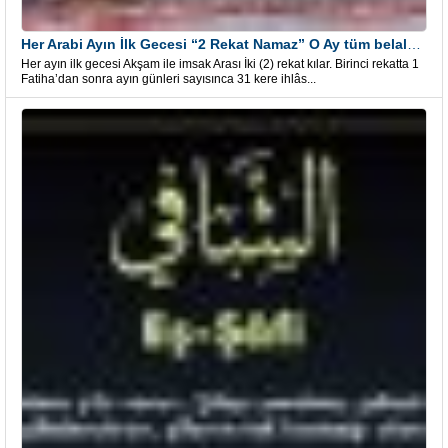
Her Arabi Ayın İlk Gecesi “2 Rekat Namaz” O Ay tüm belalardan kurtuluş
Her ayın ilk gecesi Akşam ile imsak Arası İki (2) rekat kılar. Birinci rekatta 1
Fatiha’dan sonra ayın günleri sayısınca 31 kere ihlâs...