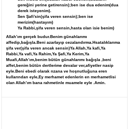
gereğini yerine getirensin);ben ise dua edenim(dua
derek isteyenim).
Sen Şafi’sin(şifa veren sensin);ben ise
merizim(hastayım)
Ya Rabbi,şifa veren sensin,hasta olan isie benim)
Allah’ım gerçek budur.Benim günahlarımı
affedip,bağışla.Beni azarlayıp cezalandırma.Hsatalıklarıma
şifa ver(şifa veren ancak sensin)Ya Allah,Ya kafi,Ya
Rabbi,Ya vafi,Ya Rahim,Ya Şafi,Ya Kerim,Ya
Muafi,Allah’ım,benim bütün günahlarımı bağışla ,beni
affet,benim bütün dertlerime devalar ver,afiyetler nasip
eyle.Beni ebedi olarak rızana ve hoşnutluğuna eren
kullarından eyle,Ey merhamet edenlerin en merhametlisi
olan Allah’ım bana rahmetinle muamele eyle .Amin.