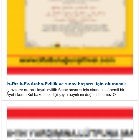
İş-Rızık-Ev-Araba-Evlilik ve sınav başarısı için okunacak Önemli bir Âyet
iş-rızık-ev-araba-Hayırlı evlilik-Sınav başarısı için okunacak önemli bir
Âyet-i kerim Kul bazen istediği şeyin hayırlı mı değilmi bilemez.O...