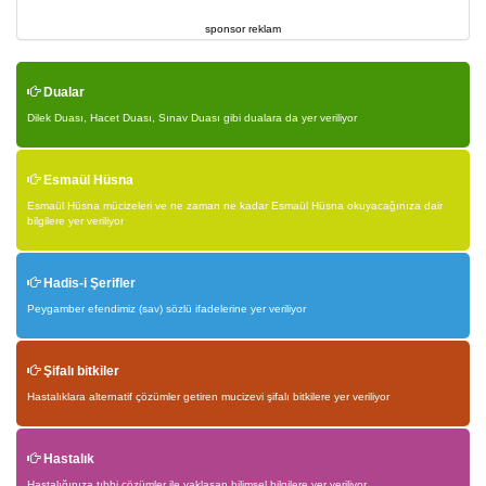
sponsor reklam
Dualar
Dilek Duası, Hacet Duası, Sınav Duası gibi dualara da yer veriliyor
Esmaül Hüsna
Esmaül Hüsna mücizeleri ve ne zaman ne kadar Esmaül Hüsna okuyacağınıza dair
bilgilere yer veriliyor
Hadis-i Şerifler
Peygamber efendimiz (sav) sözlü ifadelerine yer veriliyor
Şifalı bitkiler
Hastalıklara alternatif çözümler getiren mucizevi şifalı bitkilere yer veriliyor
Hastalık
Hastalığınıza tıbbi çözümler ile yaklaşan bilimsel bilgilere yer veriliyor