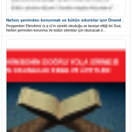
Nefsin şerrinden korunmak ve bütün sıkıntılar için Önemli bir Dua
Peygamber Efendimiz (s.a.v)’in sürekli okuduğu ve tavsiye ettiği bir Dua;
Nefsin şerrinden korunma.Ve bütün sıkıntılar için okunacak ö...