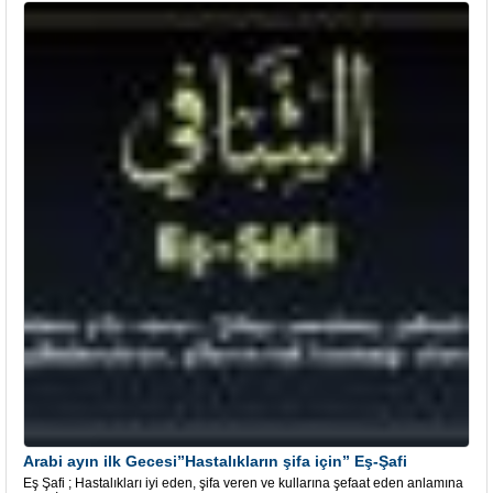
Arabi ayın ilk Gecesi”Hastalıkların şifa için” Eş-Şafi
Eş Şafi ; Hastalıkları iyi eden, şifa veren ve kullarına şefaat eden anlamına