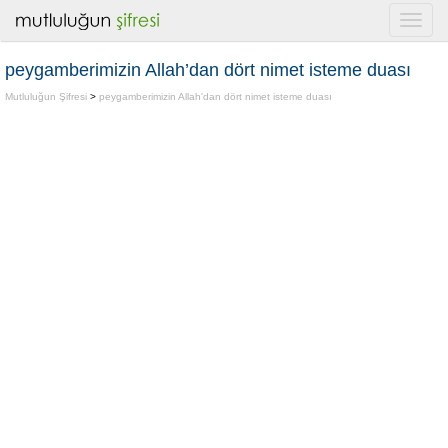
peygamberimizin Allah’dan dört nimet isteme duası
Mutluluğun Şifresi
>
peygamberimizin Allah'dan dört nimet isteme duası