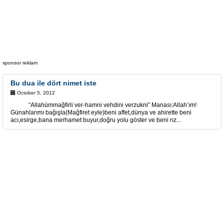
sponsor reklam
Bu dua ile dört nimet iste
October 5, 2012
“Allahümmağfirli ver-hamni vehdini verzukni” Manası:Allah’ım!
Günahlarımı bağışla(Mağfiret eyle)beni affet,dünya ve ahirette beni
acı,esirge,bana merhamet buyur,doğru yolu göster ve beni rız...