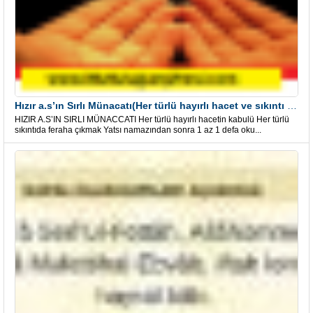
Hızır a.s’ın Sırlı Münacatı(Her türlü hayırlı hacet ve sıkıntı için)
HIZIR A.S’IN SIRLI MÜNACCATI Her türlü hayırlı hacetin kabulü Her türlü
sıkıntıda feraha çıkmak Yatsı namazından sonra 1 az 1 defa oku...