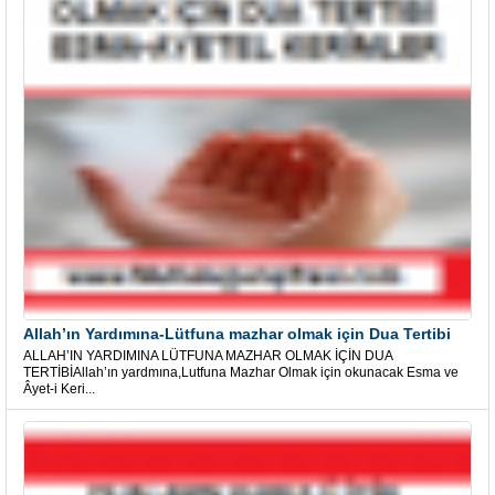
Allah’ın Yardımına-Lütfuna mazhar olmak için Dua Tertibi
ALLAH’IN YARDIMINA LÜTFUNA MAZHAR OLMAK İÇİN DUA
TERTİBİAllah’ın yardmına,Lutfuna Mazhar Olmak için okunacak Esma ve
Âyet-i Keri...