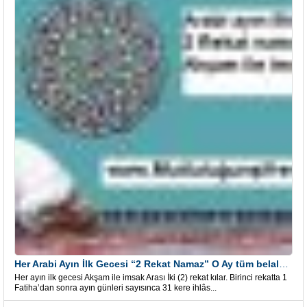
Her Arabi Ayın İlk Gecesi “2 Rekat Namaz” O Ay tüm belalardan kurtuluş
Her ayın ilk gecesi Akşam ile imsak Arası İki (2) rekat kılar. Birinci rekatta 1
Fatiha’dan sonra ayın günleri sayısınca 31 kere ihlâs...