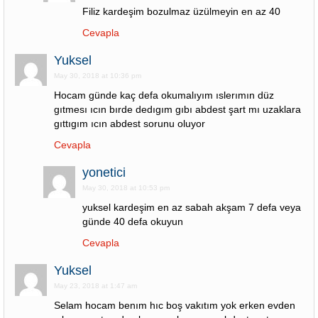
Filiz kardeşim bozulmaz üzülmeyin en az 40
Cevapla
Yuksel
May 30, 2018 at 10:36 pm
Hocam günde kaç defa okumalıyım ıslerımın düz
gıtmesı ıcın bırde dedıgım gıbı abdest şart mı uzaklara
gıttıgım ıcın abdest sorunu oluyor
Cevapla
yonetici
May 30, 2018 at 10:53 pm
yuksel kardeşim en az sabah akşam 7 defa veya
günde 40 defa okuyun
Cevapla
Yuksel
May 23, 2018 at 1:47 am
Selam hocam benım hıc boş vakıtım yok erken evden