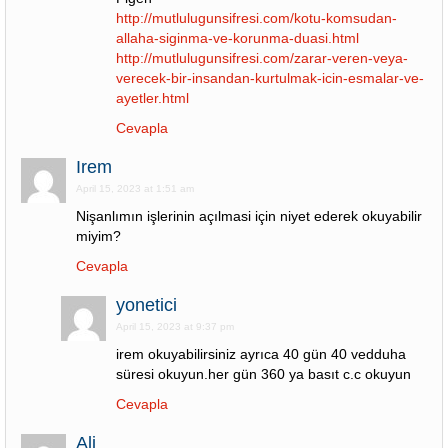
http://mutlulugunsifresi.com/kotu-komsudan-
allaha-siginma-ve-korunma-duasi.html
http://mutlulugunsifresi.com/zarar-veren-veya-
verecek-bir-insandan-kurtulmak-icin-esmalar-ve-
ayetler.html
Cevapla
Irem
April 15, 2023 at 1:51 am
Nişanlımın işlerinin açılmasi için niyet ederek okuyabilir
miyim?
Cevapla
yonetici
April 15, 2023 at 9:37 pm
irem okuyabilirsiniz ayrıca 40 gün 40 vedduha
süresi okuyun.her gün 360 ya basıt c.c okuyun
Cevapla
Ali