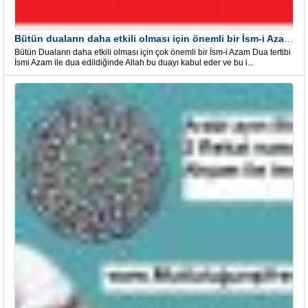
Bütün duaların daha etkili olması için önemli bir İsm-i Azam Dua Tertibi
Bütün Duaların daha etkili olması için çok önemli bir İsm-i Azam Dua tertibi
İsmi Azam ile dua edildiğinde Allah bu duayı kabul eder ve bu i...