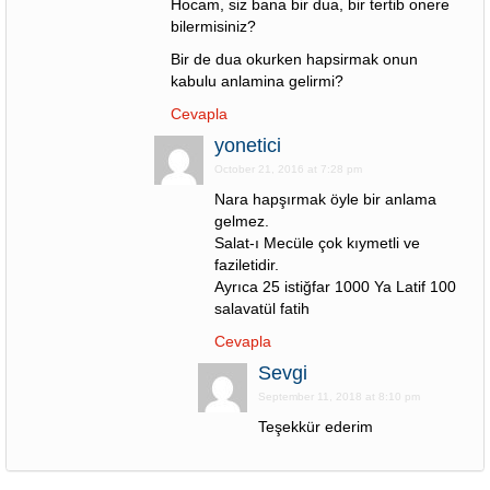
Hocam, siz bana bir dua, bir tertib onere
bilermisiniz?
Bir de dua okurken hapsirmak onun
kabulu anlamina gelirmi?
Cevapla
yonetici
October 21, 2016 at 7:28 pm
Nara hapşırmak öyle bir anlama
gelmez.
Salat-ı Mecüle çok kıymetli ve
faziletidir.
Ayrıca 25 istiğfar 1000 Ya Latif 100
salavatül fatih
Cevapla
Sevgi
September 11, 2018 at 8:10 pm
Teşekkür ederim