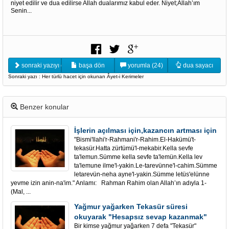
niyet edilir ve dua edilirse Allah dualarımız kabul eder. Niyet;Allah’ım
Senin...
sonraki yazıyı oku
başa dön
yorumla (24)
dua sayacı
Sonraki yazı : Her türlü hacet için okunan Âyet-i Kerimeler
Benzer konular
İşlerin açılması için,kazancın artması için
"Bismi'llahi'r-Rahmani'r-Rahim.El-Hakümü't-
tekasür.Hatta zürtümü'l-mekabir.Kella sevfe
ta'lemun.Sümme kella sevfe ta'lemün.Kella lev
ta'lemune ilme'l-yakin.Le-tarevünne'l-cahim.Sümme
letarevün-neha ayne'l-yakin.Sümme letüs'elünne
yevme izin anin-na'im." Anlamı: Rahman Rahim olan Allah’ın adıyla 1-
(Mal, ...
Yağmur yağarken Tekasür süresi
okuyarak "Hesapsız sevap kazanmak"
Bir kimse yağmur yağarken 7 defa "Tekasür"