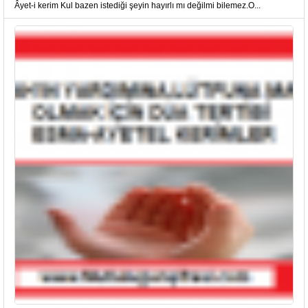
Âyet-i kerim Kul bazen istediği şeyin hayırlı mı değilmi bilemez.O...