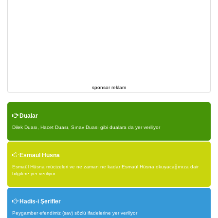
sponsor reklam
Dualar
Dilek Duası, Hacet Duası, Sınav Duası gibi dualara da yer veriliyor
Esmaül Hüsna
Esmaül Hüsna mücizeleri ve ne zaman ne kadar Esmaül Hüsna okuyacağınıza dair
bilgilere yer veriliyor
Hadis-i Şerifler
Peygamber efendimiz (sav) sözlü ifadelerine yer veriliyor