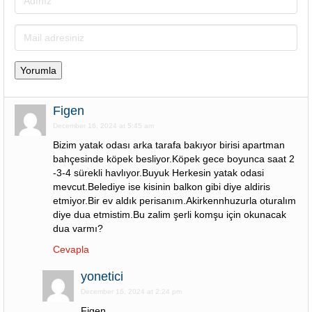
Figen
December 16, 2024 at 5:45 am
Bizim yatak odası arka tarafa bakıyor birisi apartman
bahçesinde köpek besliyor.Köpek gece boyunca saat 2
-3-4 sürekli havlıyor.Buyuk Herkesin yatak odasi
mevcut.Belediye ise kisinin balkon gibi diye aldiris
etmiyor.Bir ev aldık perisanım.Akirkennhuzurla oturalım
diye dua etmistim.Bu zalim şerli komşu için okunacak
dua varmı?
Cevapla
yonetici
December 16, 2024 at 2:24 pm
Figen