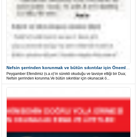
Nefsin şerrinden korunmak ve bütün sıkıntılar için Önemli bir Dua
Peygamber Efendimiz (s.a.v)’in sürekli okuduğu ve tavsiye ettiği bir Dua;
Nefsin şerrinden korunma.Ve bütün sıkıntılar için okunacak ö...