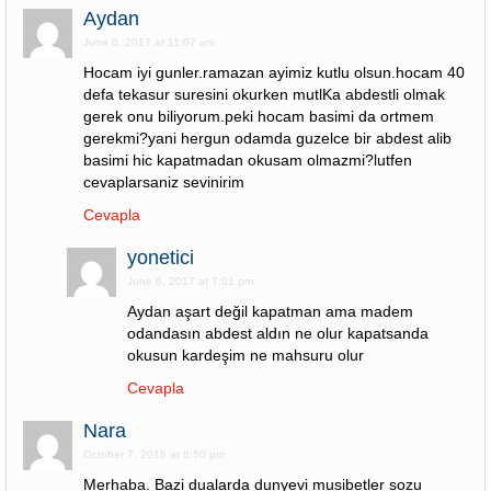
Aydan
June 6, 2017 at 11:07 am
Hocam iyi gunler.ramazan ayimiz kutlu olsun.hocam 40
defa tekasur suresini okurken mutlKa abdestli olmak
gerek onu biliyorum.peki hocam basimi da ortmem
gerekmi?yani hergun odamda guzelce bir abdest alib
basimi hic kapatmadan okusam olmazmi?lutfen
cevaplarsaniz sevinirim
Cevapla
yonetici
June 6, 2017 at 7:01 pm
Aydan aşart değil kapatman ama madem
odandasın abdest aldın ne olur kapatsanda
okusun kardeşim ne mahsuru olur
Cevapla
Nara
October 7, 2016 at 6:50 pm
Merhaba. Bazi dualarda dunyevi musibetler sozu