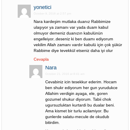
yonetici
October 9, 2016 at 2:57 pm
Nara kardeşim mutlaka duanız Rabbimize
ulaşıyor ya zamanı var yada duam kabul
olmuyor demeniz duanızın kabulünün
engelleiyor..deseniz ki ben duamı ediyorum
vekilim Allah zamanı vardır kabulü için çok şükür
Rabbime diye tevekkül etseniz daha iyi olur
Cevapla
Nara
October 21, 2016 at 8:41 am
Cevabiniz icin tesekkur ederim. Hocam
ben shukr ediyorum her gun yurudukce
Allahim verdigin ayaga, ele, goren
gozumel shukur diyorum. Tabii chok
ugursuzluktan kurtardi bu dualar beni.
Ama kismet bir turlu acilamiyor. Bu
gunlerde salatu-mecule de okudub
bitirdim.