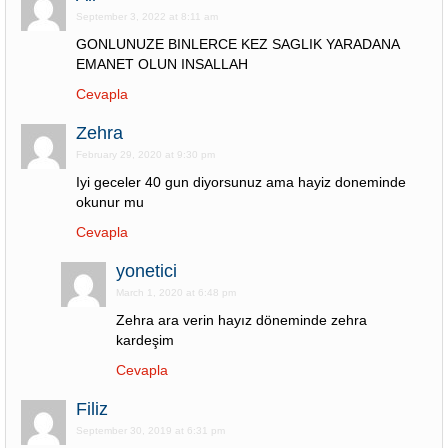
September 3, 2022 at 8:11 am
GONLUNUZE BINLERCE KEZ SAGLIK YARADANA
EMANET OLUN INSALLAH
Cevapla
Zehra
February 29, 2020 at 9:30 pm
Iyi geceler 40 gun diyorsunuz ama hayiz doneminde
okunur mu
Cevapla
yonetici
March 1, 2020 at 6:48 pm
Zehra ara verin hayız döneminde zehra
kardeşim
Cevapla
Filiz
September 30, 2019 at 6:31 pm