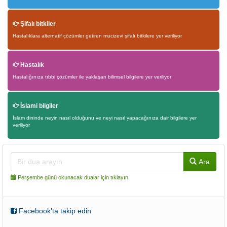
Şifalı bitkiler
Hastalıklara alternatif çözümler getiren mucizevi şifalı bitkilere yer veriliyor
Hastalık
Hastalığınıza tıbbi çözümler ile yaklaşan bilimsel bilgilere yer veriliyor
İslami bilgiler
İslam dininde neyin nasıl olduğunu ve neyi nasıl yapacağınıza dair bilgilere yer
veriliyor
Ara
Perşembe günü okunacak dualar için tıklayın
Facebook'ta takip edin