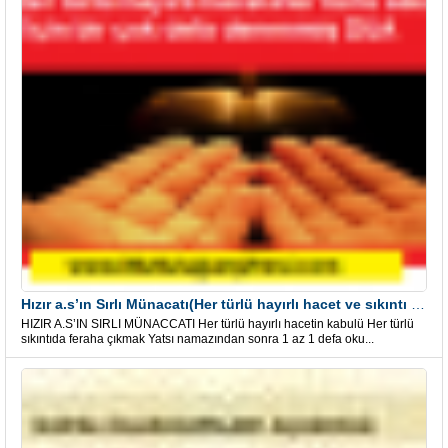
Hızır a.s’ın Sırlı Münacatı(Her türlü hayırlı hacet ve sıkıntı için)
HIZIR A.S’IN SIRLI MÜNACCATI Her türlü hayırlı hacetin kabulü Her türlü
sıkıntıda feraha çıkmak Yatsı namazından sonra 1 az 1 defa oku...