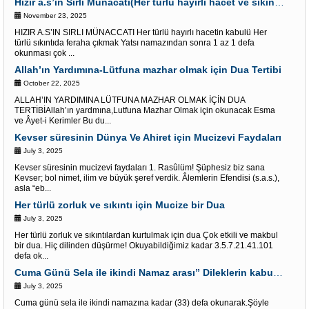
Hızır a.s’ın Sırlı Münacatı(Her türlü hayırlı hacet ve sıkıntı için)
November 23, 2025
HIZIR A.S’IN SIRLI MÜNACCATI Her türlü hayırlı hacetin kabulü Her
türlü sıkıntıda feraha çıkmak Yatsı namazından sonra 1 az 1 defa
okunması çok ...
Allah’ın Yardımına-Lütfuna mazhar olmak için Dua Tertibi
October 22, 2025
ALLAH’IN YARDIMINA LÜTFUNA MAZHAR OLMAK İÇİN DUA
TERTİBİAllah’ın yardmına,Lutfuna Mazhar Olmak için okunacak Esma
ve Âyet-i Kerimler Bu du...
Kevser süresinin Dünya Ve Ahiret için Mucizevi Faydaları
July 3, 2025
Kevser süresinin mucizevi faydaları 1. Rasûlüm! Şüphesiz biz sana
Kevser; bol nimet, ilim ve büyük şeref verdik. Âlemlerin Efendisi (s.a.s.),
asla “eb...
Her türlü zorluk ve sıkıntı için Mucize bir Dua
July 3, 2025
Her türlü zorluk ve sıkıntılardan kurtulmak için dua Çok etkili ve makbul
bir dua. Hiç dilinden düşürme! Okuyabildiğimiz kadar 3.5.7.21.41.101
defa ok...
Cuma Günü Sela ile ikindi Namaz arası” Dileklerin kabulü” İçin Âyet-i kerimler
July 3, 2025
Cuma günü sela ile ikindi namazına kadar (33) defa okunarak.Şöyle