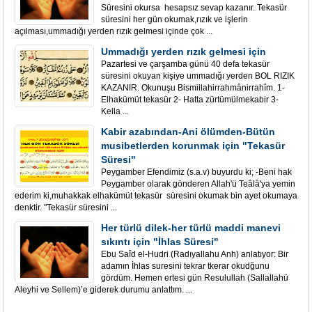
Süresini okursa hesapsız sevap kazanır. Tekasür
süresini her gün okumak,rızık ve işlerin
açılması,ummadığı yerden rızık gelmesi içinde çok ...
Ummadığı yerden rızık gelmesi için
Pazartesi ve çarşamba günü 40 defa tekasür
süresini okuyan kişiye ummadığı yerden BOL RIZIK
KAZANIR. Okunuşu Bismillahirrahmânirrahîm. 1-
Elhakümüt tekasür 2- Hatta zürtümülmekabir 3-
Kella ...
Kabir azabından-Ani ölümden-Bütün
musibetlerden korunmak için "Tekasür
Süresi"
Peygamber Efendimiz (s.a.v) buyurdu ki; -Beni hak
Peygamber olarak gönderen Allah'ü Teâlâ'ya yemin
ederim ki,muhakkak elhakümüt tekasür süresini okumak bin ayet okumaya
denktir. "Tekasür süresini ...
Her türlü dilek-her türlü maddi manevi
sıkıntı için "İhlas Süresi"
Ebu Saîd el-Hudri (Radıyallahu Anh) anlatıyor: Bir
adamın İhlas suresini tekrar tkerar okudğunu
gördüm. Hemen ertesi gün Resulullah (Sallallahü
Aleyhi ve Sellem)’e giderek durumu anlattım. ...