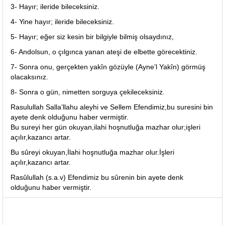
3- Hayır; ileride bileceksiniz.
4- Yine hayır; ileride bileceksiniz.
5- Hayır; eğer siz kesin bir bilgiyle bilmiş olsaydınız,
6- Andolsun, o çılgınca yanan ateşi de elbette görecektiniz.
7- Sonra onu, gerçekten yakîn gözüyle (Ayne’l Yakîn) görmüş
olacaksınız.
8- Sonra o gün, nimetten sorguya çekileceksiniz.
Rasulullah Salla’llahu aleyhi ve Sellem Efendimiz,bu suresini bin
ayete denk olduğunu haber vermiştir.
Bu sureyi her gün okuyan,ilahi hoşnutluğa mazhar olur;işleri
açılır,kazancı artar.
Bu sûreyi okuyan,İlahi hoşnutluğa mazhar olur.İşleri
açılır,kazancı artar.
Rasûlullah (s.a.v) Efendimiz bu sûrenin bin ayete denk
olduğunu haber vermiştir.