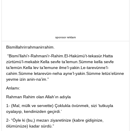
sponsor reklam
Bismillahrirrahmanirrahim.
“Bismi’llahi’r-Rahmani’r-Rahim.El-Hakümü’t-tekasür.Hatta
zürtümü’l-mekabir.Kella sevfe ta’lemun.Sümme kella sevfe
ta’lemün.Kella lev ta’lemune ilme’l-yakin.Le-tarevünne’l-
cahim.Sümme letarevün-neha ayne’l-yakin.Sümme letüs’elünne
yevme izin anin-na’im.”
Anlamı:
Rahman Rahim olan Allah’ın adıyla
1- (Mal, mülk ve servette) Çoklukla övünmek, sizi ‘tutkuyla
oyalayıp, kendinizden geçirdi.’
2- “Öyle ki (bu,) mezarı ziyaretinize (kabre gidişinize,
ölümünüze) kadar sürdü.”