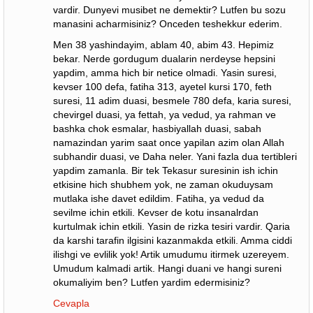
vardir. Dunyevi musibet ne demektir? Lutfen bu sozu
manasini acharmisiniz? Onceden teshekkur ederim.
Men 38 yashindayim, ablam 40, abim 43. Hepimiz
bekar. Nerde gordugum dualarin nerdeyse hepsini
yapdim, amma hich bir netice olmadi. Yasin suresi,
kevser 100 defa, fatiha 313, ayetel kursi 170, feth
suresi, 11 adim duasi, besmele 780 defa, karia suresi,
chevirgel duasi, ya fettah, ya vedud, ya rahman ve
bashka chok esmalar, hasbiyallah duasi, sabah
namazindan yarim saat once yapilan azim olan Allah
subhandir duasi, ve Daha neler. Yani fazla dua tertibleri
yapdim zamanla. Bir tek Tekasur suresinin ish ichin
etkisine hich shubhem yok, ne zaman okuduysam
mutlaka ishe davet edildim. Fatiha, ya vedud da
sevilme ichin etkili. Kevser de kotu insanalrdan
kurtulmak ichin etkili. Yasin de rizka tesiri vardir. Qaria
da karshi tarafin ilgisini kazanmakda etkili. Amma ciddi
ilishgi ve evlilik yok! Artik umudumu itirmek uzereyem.
Umudum kalmadi artik. Hangi duani ve hangi sureni
okumaliyim ben? Lutfen yardim edermisiniz?
Cevapla