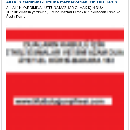
Allah’ın Yardımına-Lütfuna mazhar olmak için Dua Tertibi
ALLAH’IN YARDIMINA LÜTFUNA MAZHAR OLMAK İÇİN DUA
TERTİBİAllah’ın yardmına,Lutfuna Mazhar Olmak için okunacak Esma ve
Âyet-i Keri...