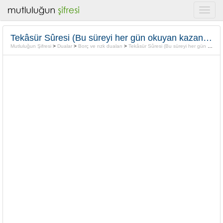
Tekâsür Sûresi (Bu süreyi her gün okuyan kazancı artar,işleri açılır)
Mutluluğun Şifresi
>
Dualar
>
Borç ve rızk duaları
>
Tekâsür Sûresi (Bu süreyi her gün okuyan kazancı artar,işleri açılır)