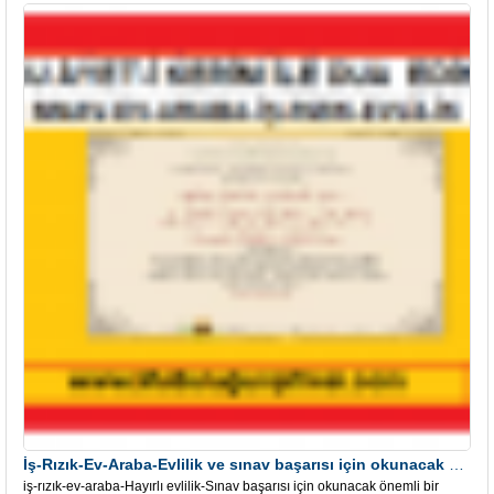
İş-Rızık-Ev-Araba-Evlilik ve sınav başarısı için okunacak Önemli bir Âyet
iş-rızık-ev-araba-Hayırlı evlilik-Sınav başarısı için okunacak önemli bir