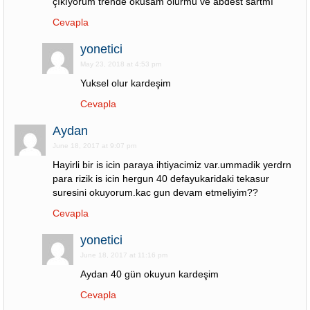
çıkıyorum trende okusam olurmu ve abdest sartmı
Cevapla
yonetici
May 23, 2018 at 4:53 pm
Yuksel olur kardeşim
Cevapla
Aydan
June 18, 2017 at 9:07 pm
Hayirli bir is icin paraya ihtiyacimiz var.ummadik yerdrn
para rizik is icin hergun 40 defayukaridaki tekasur
suresini okuyorum.kac gun devam etmeliyim??
Cevapla
yonetici
June 18, 2017 at 11:16 pm
Aydan 40 gün okuyun kardeşim
Cevapla