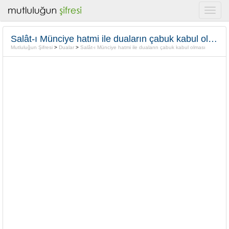
Salât-ı Münciye hatmi ile duaların çabuk kabul olması
Mutluluğun Şifresi
>
Dualar
>
Salât-ı Münciye hatmi ile duaların çabuk kabul olması