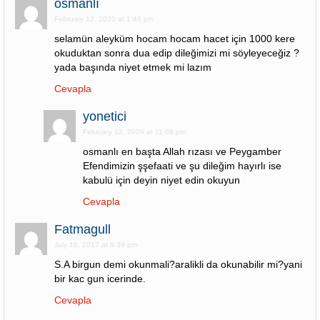
osmanlı
February 12, 2020 at 1:46 pm
selamün aleyküm hocam hocam hacet için 1000 kere
okuduktan sonra dua edip dileğimizi mi söyleyeceğiz ?
yada başında niyet etmek mi lazım
Cevapla
yonetici
February 12, 2020 at 11:08 pm
osmanlı en başta Allah rızası ve Peygamber
Efendimizin şşefaati ve şu dileğim hayırlı ise
kabulü için deyin niyet edin okuyun
Cevapla
Fatmagull
July 16, 2017 at 9:39 pm
S.A birgun demi okunmali?aralikli da okunabilir mi?yani
bir kac gun icerinde.
Cevapla