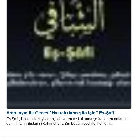
Arabi ayın ilk Gecesi”Hastalıkların şifa için” Eş-Şafi
Eş Şafi ; Hastalıkları iyi eden, şifa veren ve kullarına şefaat eden anlamına
gelir. İmâm-ı Bistâmî (Rahimehulláh)in beyânı vechile; her kim...