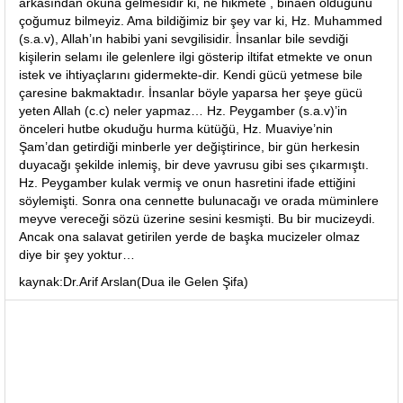
arkasından okuna gelmesidir ki, ne hikmete , binaen olduğunu
çoğumuz bilmeyiz. Ama bildiğimiz bir şey var ki, Hz. Muhammed
(s.a.v), Allah’ın habibi yani sevgilisidir. İnsanlar bile sevdiği
kişilerin selamı ile gelenlere ilgi gösterip iltifat etmekte ve onun
istek ve ihtiyaçlarını gidermekte-dir. Kendi gücü yetmese bile
çaresine bakmaktadır. İnsanlar böyle yaparsa her şeye gücü
yeten Allah (c.c) neler yapmaz… Hz. Peygamber (s.a.v)’in
önceleri hutbe okuduğu hurma kütüğü, Hz. Muaviye’nin
Şam’dan getirdiği minberle yer değiştirince, bir gün herkesin
duyacağı şekilde inlemiş, bir deve yavrusu gibi ses çıkarmıştı.
Hz. Peygamber kulak vermiş ve onun hasretini ifade ettiğini
söylemişti. Sonra ona cennette bulunacağı ve orada müminlere
meyve vereceği sözü üzerine sesini kesmişti. Bu bir mucizeydi.
Ancak ona salavat getirilen yerde de başka mucizeler olmaz
diye bir şey yoktur…
kaynak:Dr.Arif Arslan(Dua ile Gelen Şifa)