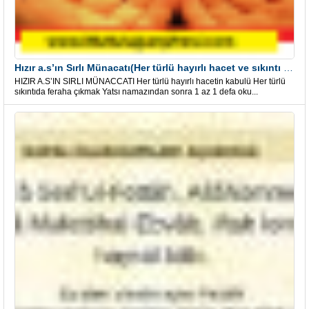
Hızır a.s’ın Sırlı Münacatı(Her türlü hayırlı hacet ve sıkıntı için)
HIZIR A.S’IN SIRLI MÜNACCATI Her türlü hayırlı hacetin kabulü Her türlü
sıkıntıda feraha çıkmak Yatsı namazından sonra 1 az 1 defa oku...