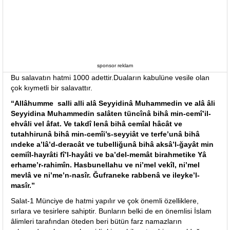
sponsor reklam
Bu salavatın hatmi 1000 adettir.Duaların kabulüne vesile olan
çok kıymetli bir salavattır.
“Allâhumme salli alli alâ Seyyidinâ Muhammedin ve alâ âli
Seyyidina Muhammedin salâten tüncînâ bihâ min-cemî’il-
ehvâli vel âfat. Ve takdî lenâ bihâ cemîal hâcât ve
tutahhirunâ bihâ min-cemîi’s-seyyiât ve terfe’unâ bihâ
ındeke a’lâ’d-deracât ve tubelliğunâ bihâ aksâ’l-ğayât min
cemiîl-hayrâti fî’l-hayâti ve ba’del-memât birahmetike Yâ
erhame’r-rahimîn. Hasbunellahu ve ni’mel vekîl, ni’mel
mevlâ ve ni’me’n-nasîr. Ğufraneke rabbenâ ve ileyke’l-
masîr.”
Salat-1 Münciye de hatmi yapılır ve çok önemli özelliklere,
sırlara ve tesirlere sahiptir. Bunların belki de en önemlisi İslam
âlimleri tarafından öteden beri bütün farz namazların