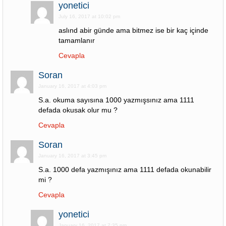
yonetici
July 16, 2017 at 10:02 pm
aslınd abir günde ama bitmez ise bir kaç içinde
tamamlanır
Cevapla
Soran
January 16, 2017 at 4:03 pm
S.a. okuma sayısına 1000 yazmışsınız ama 1111
defada okusak olur mu ?
Cevapla
Soran
January 16, 2017 at 3:45 pm
S.a. 1000 defa yazmışınız ama 1111 defada okunabilir
mi ?
Cevapla
yonetici
January 16, 2017 at 7:35 pm