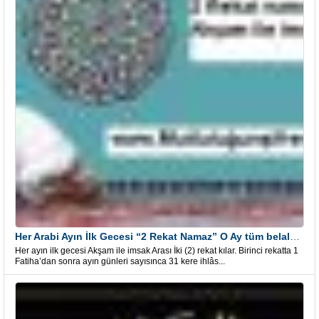
Her Arabi Ayın İlk Gecesi “2 Rekat Namaz” O Ay tüm belalardan kurtuluş
Her ayın ilk gecesi Akşam ile imsak Arası İki (2) rekat kılar. Birinci rekatta 1
Fatiha’dan sonra ayın günleri sayısınca 31 kere ihlâs...