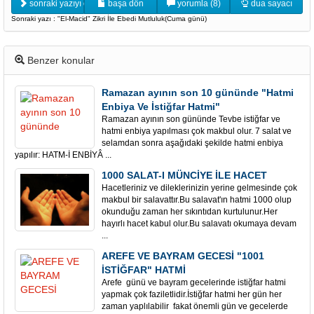
sonraki yazıyı oku
başa dön
yorumla (8)
dua sayacı
Sonraki yazı : "El-Macid" Zikri İle Ebedi Mutluluk(Cuma günü)
Benzer konular
Ramazan ayının son 10 gününde "Hatmi
Enbiya Ve İstiğfar Hatmi"
Ramazan ayının son gününde Tevbe istiğfar ve
hatmi enbiya yapılması çok makbul olur. 7 salat ve
selamdan sonra aşağıdaki şekilde hatmi enbiya
yapılır: HATM-İ ENBİYÂ ...
1000 SALAT-I MÜNCİYE İLE HACET
Hacetleriniz ve dileklerinizin yerine gelmesinde çok
makbul bir salavattır.Bu salavat'ın hatmi 1000 olup
okunduğu zaman her sıkıntıdan kurtulunur.Her
hayırlı hacet kabul olur.Bu salavatı okumaya devam
...
AREFE VE BAYRAM GECESİ "1001
İSTİĞFAR" HATMİ
Arefe günü ve bayram gecelerinde istiğfar hatmi
yapmak çok faziletlidir.İstiğfar hatmi her gün her
zaman yaplılabilir fakat önemli gün ve gecelerde