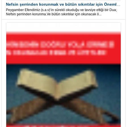
Nefsin şerrinden korunmak ve bütün sıkıntılar için Önemli bir Dua
Peygamber Efendimiz (s.a.v)’in sürekli okuduğu ve tavsiye ettiği bir Dua;
Nefsin şerrinden korunma.Ve bütün sıkıntılar için okunacak ö...