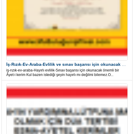
İş-Rızık-Ev-Araba-Evlilik ve sınav başarısı için okunacak Önemli bir Âyet
iş-rızık-ev-araba-Hayırlı evlilik-Sınav başarısı için okunacak önemli bir
Âyet-i kerim Kul bazen istediği şeyin hayırlı mı değilmi bilemez.O...