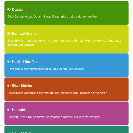
Dualar
Dilek Duası, Hacet Duası, Sınav Duası gibi dualara da yer veriliyor
Esmaül Hüsna
Esmaül Hüsna mücizeleri ve ne zaman ne kadar Esmaül Hüsna okuyacağınıza dair
bilgilere yer veriliyor
Hadis-i Şerifler
Peygamber efendimiz (sav) sözlü ifadelerine yer veriliyor
Şifalı bitkiler
Hastalıklara alternatif çözümler getiren mucizevi şifalı bitkilere yer veriliyor
Hastalık
Hastalığınıza tıbbi çözümler ile yaklaşan bilimsel bilgilere yer veriliyor