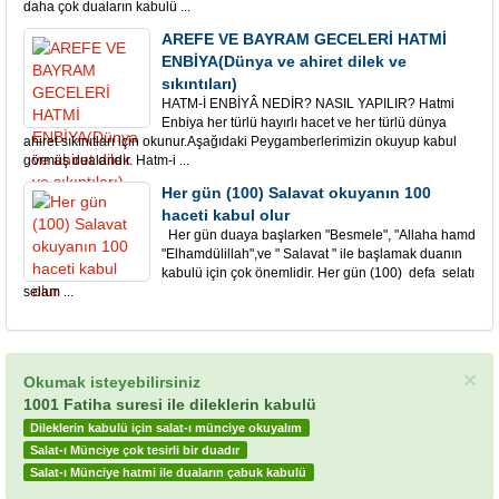
daha çok duaların kabulü ...
AREFE VE BAYRAM GECELERİ HATMİ
ENBİYA(Dünya ve ahiret dilek ve
sıkıntıları)
HATM-İ ENBİYÂ NEDİR? NASIL YAPILIR? Hatmi
Enbiya her türlü hayırlı hacet ve her türlü dünya
ahiret sıkınıtları için okunur.Aşağıdaki Peygamberlerimizin okuyup kabul
görmüş dualarıdır. Hatm-i ...
Her gün (100) Salavat okuyanın 100
haceti kabul olur
Her gün duaya başlarken "Besmele", "Allaha hamd
"Elhamdülillah",ve " Salavat " ile başlamak duanın
kabulü için çok önemlidir. Her gün (100) defa selatı
selam ...
×
Okumak isteyebilirsiniz
1001 Fatiha suresi ile dileklerin kabulü
Dileklerin kabulü için salat-ı münciye okuyalım
Salat-ı Münciye çok tesirli bir duadır
Salat-ı Münciye hatmi ile duaların çabuk kabulü