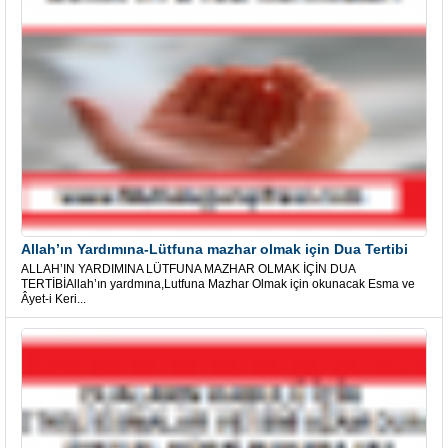
Allah’ın Yardımına-Lütfuna mazhar olmak için Dua Tertibi
ALLAH’IN YARDIMINA LÜTFUNA MAZHAR OLMAK İÇİN DUA
TERTİBİAllah’ın yardmına,Lutfuna Mazhar Olmak için okunacak Esma ve
Âyet-i Keri...