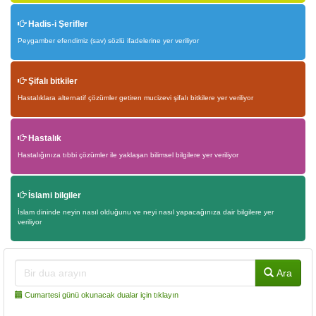
Hadis-i Şerifler
Peygamber efendimiz (sav) sözlü ifadelerine yer veriliyor
Şifalı bitkiler
Hastalıklara alternatif çözümler getiren mucizevi şifalı bitkilere yer veriliyor
Hastalık
Hastalığınıza tıbbi çözümler ile yaklaşan bilimsel bilgilere yer veriliyor
İslami bilgiler
İslam dininde neyin nasıl olduğunu ve neyi nasıl yapacağınıza dair bilgilere yer
veriliyor
Ara
Cumartesi günü okunacak dualar için tıklayın