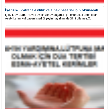
İş-Rızık-Ev-Araba-Evlilik ve sınav başarısı için okunacak Önemli bir Âyet
iş-rızık-ev-araba-Hayırlı evlilik-Sınav başarısı için okunacak önemli bir
Âyet-i kerim Kul bazen istediği şeyin hayırlı mı değilmi bilemez.O...