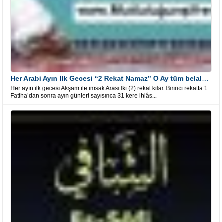
Her Arabi Ayın İlk Gecesi “2 Rekat Namaz” O Ay tüm belalardan kurtuluş
Her ayın ilk gecesi Akşam ile imsak Arası İki (2) rekat kılar. Birinci rekatta 1
Fatiha’dan sonra ayın günleri sayısınca 31 kere ihlâs...