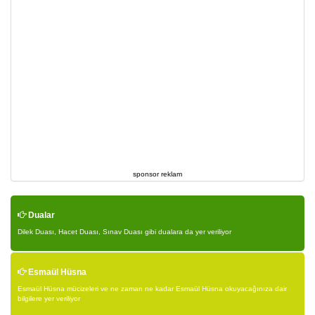
sponsor reklam
Dualar
Dilek Duası, Hacet Duası, Sınav Duası gibi dualara da yer veriliyor
Esmaül Hüsna
Esmaül Hüsna mücizeleri ve ne zaman ne kadar Esmaül Hüsna okuyacağınıza dair
bilgilere yer veriliyor