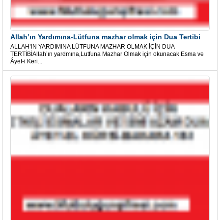
Allah’ın Yardımına-Lütfuna mazhar olmak için Dua Tertibi
ALLAH’IN YARDIMINA LÜTFUNA MAZHAR OLMAK İÇİN DUA
TERTİBİAllah’ın yardmına,Lutfuna Mazhar Olmak için okunacak Esma ve
Âyet-i Keri...