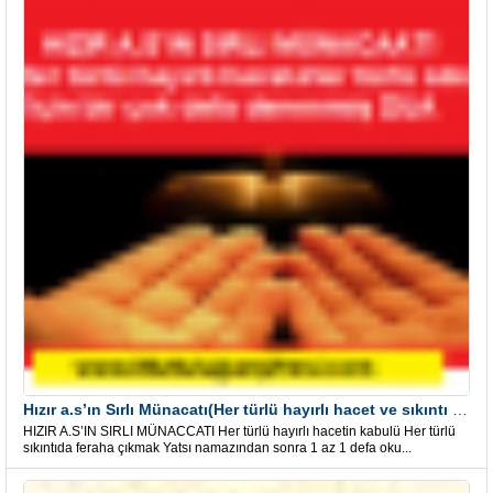
Hızır a.s’ın Sırlı Münacatı(Her türlü hayırlı hacet ve sıkıntı için)
HIZIR A.S’IN SIRLI MÜNACCATI Her türlü hayırlı hacetin kabulü Her türlü
sıkıntıda feraha çıkmak Yatsı namazından sonra 1 az 1 defa oku...