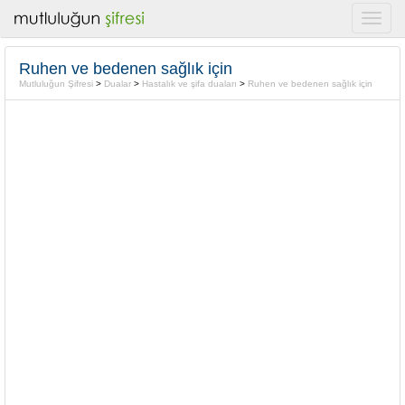
Ruhen ve bedenen sağlık için
Mutluluğun Şifresi
>
Dualar
>
Hastalık ve şifa duaları
>
Ruhen ve bedenen sağlık için