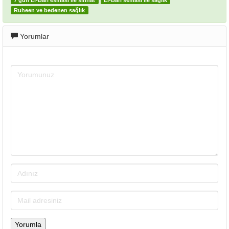
7 gün El-Bari esması ile sıhhat
El-Bari seması ile sağlık
Ruheen ve bedenen sağlık
Yorumlar