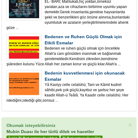
EL- BARİ; Mahlukatı,hiç yoktan,örneksiz
yaratan,aza ve cihazlarını birbirine uyumlu yapan
demektir.Gerek insanlarda,gerekse hayvanlarda
şekil ve benzerlikleri göz önüne alınırsa,bunlardaki
uyumluluk ve azaların yerleştirilmelerindeki ahenk
göze ...
Bedenen ve Ruhen Güçlü Olmak için
Etkili Esmalar
Bedenen ve ruhen güçlü olmak için öncelikle
Allah'a canı gönülden inanmak ve bağlanmak
gerekmektedir.Kendisini zikreden,kendisine
şükreden kulunu Yüce Allah her zaman korur ve güçlü kılar.Allah'a ...
Bedenin kuvvetlenmesi için okunacak
Esmalar
Yâ Kaviyy celle celalühü; Tam ve Kâmil kudret
sâhibi,pek çok güçlü,kayıtsız ve şartsız her şeye
kaadir Allah-ü Teâlâ. Ya Kaadir celle celalühü: Her
istediğini,istediği gibi,sonsuz ...
×
Okumak isteyebilirsiniz
Mubin Duası ile her türlü dilek ve hacetler