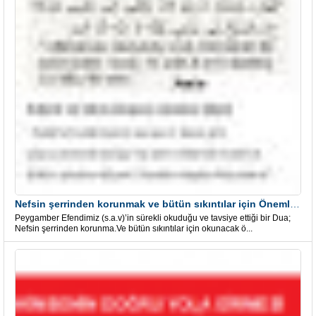
Nefsin şerrinden korunmak ve bütün sıkıntılar için Önemli bir Dua
Peygamber Efendimiz (s.a.v)’in sürekli okuduğu ve tavsiye ettiği bir Dua;
Nefsin şerrinden korunma.Ve bütün sıkıntılar için okunacak ö...