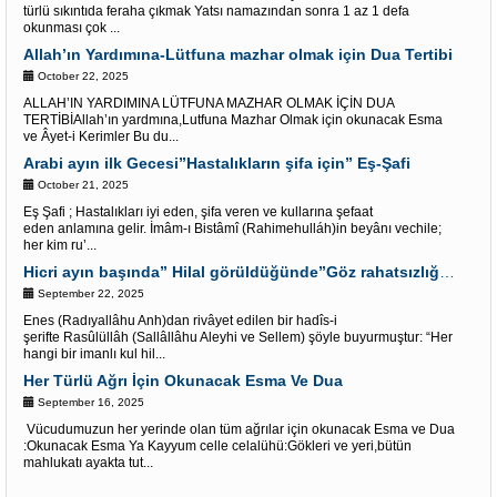
türlü sıkıntıda feraha çıkmak Yatsı namazından sonra 1 az 1 defa
okunması çok ...
Allah’ın Yardımına-Lütfuna mazhar olmak için Dua Tertibi
October 22, 2025
ALLAH’IN YARDIMINA LÜTFUNA MAZHAR OLMAK İÇİN DUA
TERTİBİAllah’ın yardmına,Lutfuna Mazhar Olmak için okunacak Esma
ve Âyet-i Kerimler Bu du...
Arabi ayın ilk Gecesi”Hastalıkların şifa için” Eş-Şafi
October 21, 2025
Eş Şafi ; Hastalıkları iyi eden, şifa veren ve kullarına şefaat
eden anlamına gelir. İmâm-ı Bistâmî (Rahimehulláh)in beyânı vechile;
her kim ru’...
Hicri ayın başında” Hilal görüldüğünde”Göz rahatsızlığının şifası için Fatiha süresi oku
September 22, 2025
Enes (Radıyallâhu Anh)dan rivâyet edilen bir hadîs-i
şerifte Rasûlüllâh (Sallâllâhu Aleyhi ve Sellem) şöyle buyurmuştur: “Her
hangi bir imanlı kul hil...
Her Türlü Ağrı İçin Okunacak Esma Ve Dua
September 16, 2025
Vücudumuzun her yerinde olan tüm ağrılar için okunacak Esma ve Dua
:Okunacak Esma Ya Kayyum celle celalühü:Gökleri ve yeri,bütün
mahlukatı ayakta tut...