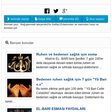
sonraki yazıyı oku
başa dön
yorumla (0)
dua sayacı
Sonraki yazı : Bağışlanmak isteyenler(Ya Gaffar) Evladından ve malından hayır ve
bereket için
Benzer konular
Ruhen ve bedenen sağlık için esma
Allah'ın EL- BARİ İsmi Şerifini 7 gün 100'er
defa okuyarak devam eden kimse,ruhen ve
bedenen sağlık ve sıhhate kavuşur.doktorların ...
Bedenen ruhen sağlık için 7 gün "Yâ Bari
c.c"
Bu ismin zikrine yedi gün 100 defa " Yâ Bari Celle
Celalühü" okumaya devam eden kimse ,ruhen ve
bedenen sağlık ve sıhhate kavuşur. Doktorların bu
ismin ...
EL-BARİ ESMASI FAYDALARI