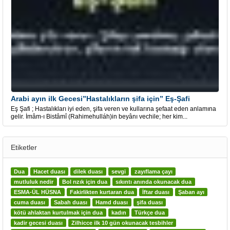
Arabi ayın ilk Gecesi”Hastalıkların şifa için” Eş-Şafi
Eş Şafi ; Hastalıkları iyi eden, şifa veren ve kullarına şefaat eden anlamına
gelir. İmâm-ı Bistâmî (Rahimehulláh)in beyânı vechile; her kim...
Etiketler
Dua
Hacet duası
dilek duası
sevgi
zayıflama çayı
mutluluk nedir
Bol rızık için dua
sıkıntı anında okunacak dua
ESMA-ÜL HÜSNA
Fakirlikten kurtaran dua
İftar duası
Şaban ayı
cuma duası
Sabah duası
Hamd duası
şifa duası
kötü ahlaktan kurtulmak için dua
kadın
Türkçe dua
kadir gecesi duası
Zilhicce ilk 10 gün okunacak tesbihler