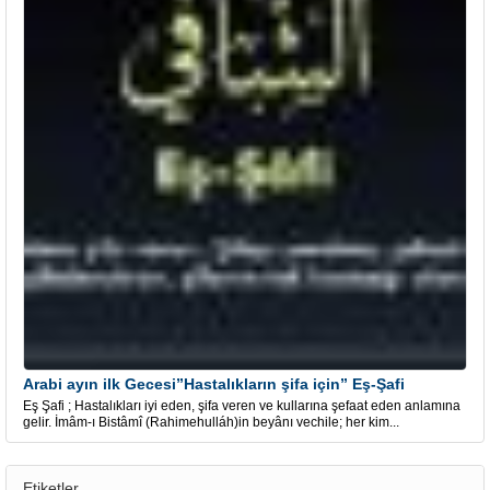
Arabi ayın ilk Gecesi”Hastalıkların şifa için” Eş-Şafi
Eş Şafi ; Hastalıkları iyi eden, şifa veren ve kullarına şefaat eden anlamına
gelir. İmâm-ı Bistâmî (Rahimehulláh)in beyânı vechile; her kim...
Etiketler