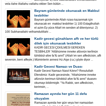
vela ilahe illallahu vallahu ekber Sen bütün ...
Bayram günlerinde okunacak en Makbul
tesbihler
Bayram günlerinde Allah rızası kazanmak için
okunacak en makbul tesbihler 1) 100 Estagfirullah
el azim Ey yüce Allah’ım senden af dileniyoruz. 2)
100 Subhanallahi velhamdulillahi ...
Kadir gecesi günahların affı ve her türlü
dilek için okunacak tesbihler
KADİR GECESİ ÇEKİLMESİ GEREKEN
TESBİHLER “Allâhümme inneke afüvvün kerîmün
tühibbül-afve fa’fü annî” (Allah’ım sen affedicisin, affı
seversin, beni affeyle.) Müminlerin annesi Hz.Aişe (r.a.) şöyle diyor ...
Kadir Gecesi Namazı ve Duası
Kadir Gecesi Namazı Nasıl Kılınır? Resulullah
Efendimiz: Kadir gecesinde, “Allahümme inneke
afüvvün kerimun tühıbbül afve fa’fü anni” duasını
okumayı bildirmiştir. “Ya Rabbi, sen affedicisin,
kerimsin, ...
Ramazan ayında her gün 11 defa
okuyalım
Ramazan ayında her gün veya her namazdan