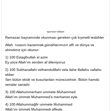
sponsor reklam
Ramazan bayramınde okunması gereken çok kıymetli tesbihler
Allah rızasını kazanmak,günahlarımızın affı ve dünya ve
ahiretimiz için okunur.
1) 100 Estagfirullah el azim
Ey yüce Allah’ım senden af dileniyoruz.
2) 100 Subhanallahi velhamdulillahi vela ilahe illallahu vallahu
ekber
Sen bütün eksik ve kusurlardan münezzehsin. Bütün hamdü
senalar sanadır.
3) 100 Allahummerham ummete Muhammed
Allah’ım ümmeti Muhammed’e merhamet eyle.
4) 100 Allahummağfir ummete Muhammed
Allah’ım ümmeti Muhammedi affeyle.