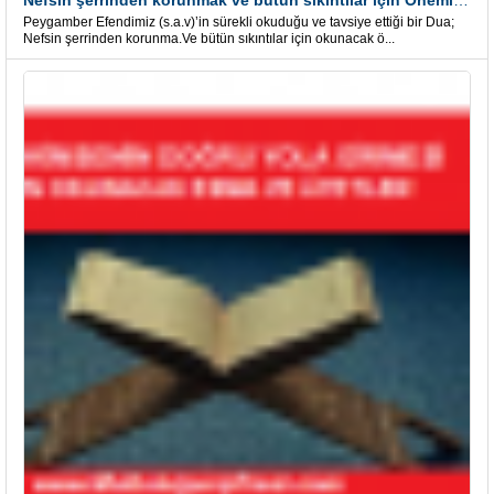
Nefsin şerrinden korunmak ve bütün sıkıntılar için Önemli bir Dua
Peygamber Efendimiz (s.a.v)’in sürekli okuduğu ve tavsiye ettiği bir Dua;
Nefsin şerrinden korunma.Ve bütün sıkıntılar için okunacak ö...