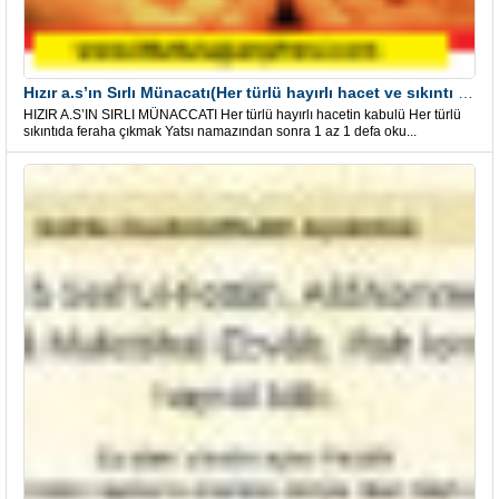
Hızır a.s’ın Sırlı Münacatı(Her türlü hayırlı hacet ve sıkıntı için)
HIZIR A.S’IN SIRLI MÜNACCATI Her türlü hayırlı hacetin kabulü Her türlü
sıkıntıda feraha çıkmak Yatsı namazından sonra 1 az 1 defa oku...