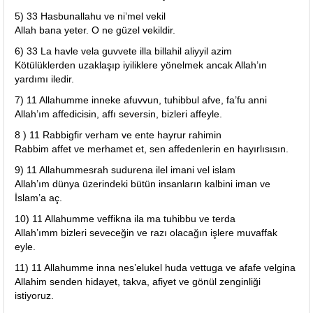
5) 33 Hasbunallahu ve ni’mel vekil
Allah bana yeter. O ne güzel vekildir.
6) 33 La havle vela guvvete illa billahil aliyyil azim
Kötülüklerden uzaklaşıp iyiliklere yönelmek ancak Allah’ın
yardımı iledir.
7) 11 Allahumme inneke afuvvun, tuhibbul afve, fa’fu anni
Allah’ım affedicisin, affı seversin, bizleri affeyle.
8 ) 11 Rabbigfir verham ve ente hayrur rahimin
Rabbim affet ve merhamet et, sen affedenlerin en hayırlısısın.
9) 11 Allahummesrah sudurena ilel imani vel islam
Allah’ım dünya üzerindeki bütün insanların kalbini iman ve
İslam’a aç.
10) 11 Allahumme veffikna ila ma tuhibbu ve terda
Allah’ımm bizleri seveceğin ve razı olacağın işlere muvaffak
eyle.
11) 11 Allahumme inna nes’elukel huda vettuga ve afafe velgina
Allahim senden hidayet, takva, afiyet ve gönül zenginliği
istiyoruz.