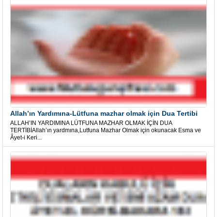
Allah’ın Yardımına-Lütfuna mazhar olmak için Dua Tertibi
ALLAH’IN YARDIMINA LÜTFUNA MAZHAR OLMAK İÇİN DUA
TERTİBİAllah’ın yardmına,Lutfuna Mazhar Olmak için okunacak Esma ve
Âyet-i Keri...