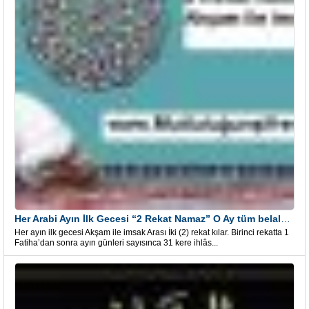
Her Arabi Ayın İlk Gecesi “2 Rekat Namaz” O Ay tüm belalardan kurtuluş
Her ayın ilk gecesi Akşam ile imsak Arası İki (2) rekat kılar. Birinci rekatta 1
Fatiha’dan sonra ayın günleri sayısınca 31 kere ihlâs...