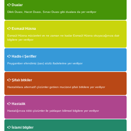
Dualar
Dilek Duası, Hacet Duası, Sınav Duası gibi dualara da yer veriliyor
Esmaül Hüsna
Esmaül Hüsna mücizeleri ve ne zaman ne kadar Esmaül Hüsna okuyacağınıza dair
bilgilere yer veriliyor
Hadis-i Şerifler
Peygamber efendimiz (sav) sözlü ifadelerine yer veriliyor
Şifalı bitkiler
Hastalıklara alternatif çözümler getiren mucizevi şifalı bitkilere yer veriliyor
Hastalık
Hastalığınıza tıbbi çözümler ile yaklaşan bilimsel bilgilere yer veriliyor
İslami bilgiler