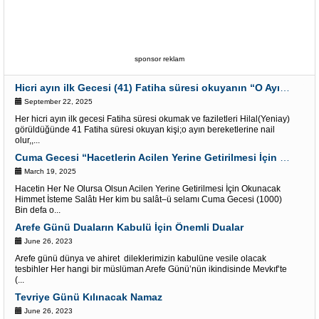
sponsor reklam
Hicri ayın ilk Gecesi (41) Fatiha süresi okuyanın “O Ayın Bereketlerine” Nail olur
September 22, 2025
Her hicri ayın ilk gecesi Fatiha süresi okumak ve faziletleri Hilal(Yeniay)
görüldüğünde 41 Fatiha süresi okuyan kişi;o ayın bereketlerine nail
olur,,...
Cuma Gecesi “Hacetlerin Acilen Yerine Getirilmesi İçin Okunacak Salâtı Selam”
March 19, 2025
Hacetin Her Ne Olursa Olsun Acilen Yerine Getirilmesi İçin Okunacak
Himmet İsteme Salâtı Her kim bu salât–ü selamı Cuma Gecesi (1000)
Bin defa o...
Arefe Günü Duaların Kabulü İçin Önemli Dualar
June 26, 2023
Arefe günü dünya ve ahiret dileklerimizin kabulüne vesile olacak
tesbihler Her hangi bir müslüman Arefe Günü’nün ikindisinde Mevkıf’te
(...
Tevriye Günü Kılınacak Namaz
June 26, 2023