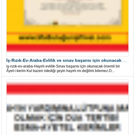
İş-Rızık-Ev-Araba-Evlilik ve sınav başarısı için okunacak Önemli bir Âyet
iş-rızık-ev-araba-Hayırlı evlilik-Sınav başarısı için okunacak önemli bir
Âyet-i kerim Kul bazen istediği şeyin hayırlı mı değilmi bilemez.O...