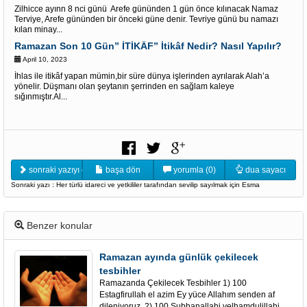
Zilhicce ayınn 8 nci günü Arefe gününden 1 gün önce kılınacak Namaz
Terviye, Arefe gününden bir önceki güne denir. Tevriye günü bu namazı
kılan minay...
Ramazan Son 10 Gün” İTİKÂF” İtikâf Nedir? Nasıl Yapılır?
April 10, 2023
İhlas ile itikâf yapan mümin,bir süre dünya işlerinden ayrılarak Alah’a
yönelir. Düşmanı olan şeytanın şerrinden en sağlam kaleye
sığınmıştır.Al...
sonraki yazıyı oku
başa dön
yorumla (0)
dua sayacı
Sonraki yazı : Her türlü idareci ve yetkililer tarafından sevilip sayılmak için Esma
Benzer konular
Ramazan ayında günlük çekilecek
tesbihler
Ramazanda Çekilecek Tesbihler 1) 100
Estagfirullah el azim Ey yüce Allahım senden af
dileniyoruz. 2) 100 Subhanallahi velhamdulillahi