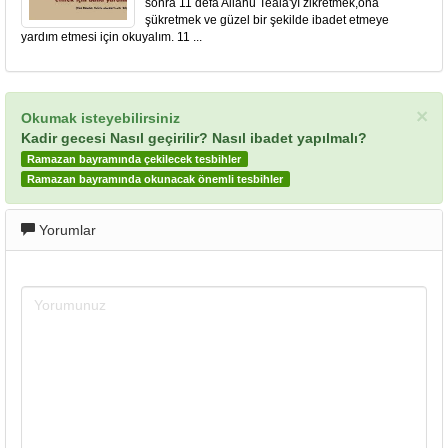
sonra 11 defa Allahü Teâlâ'yı zikretmek,ona
şükretmek ve güzel bir şekilde ibadet etmeye
yardım etmesi için okuyalım. 11 ...
×
Okumak isteyebilirsiniz
Kadir gecesi Nasıl geçirilir? Nasıl ibadet yapılmalı?
Ramazan bayramında çekilecek tesbihler
Ramazan bayramında okunacak önemli tesbihler
Yorumlar