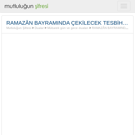
RAMAZÂN BAYRAMINDA ÇEKİLECEK TESBİHLER
Mutluluğun Şifresi
>
Dualar
>
Mübarek gün ve gece duaları
>
RAMAZÂN BAYRAMINDA ÇEKİLECEK TESBİHLER