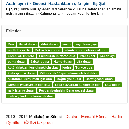
Arabi ayın ilk Gecesi”Hastalıkların şifa için” Eş-Şafi
Eş Şafi ; Hastalıkları iyi eden, şifa veren ve kullarına şefaat eden anlamına
gelir. İmâm-ı Bistâmî (Rahimehulláh)in beyânı vechile; her kim...
Etiketler
Dua
Hacet duası
dilek duası
sevgi
zayıflama çayı
mutluluk nedir
Bol rızık için dua
sıkıntı anında okunacak dua
ESMA-ÜL HÜSNA
Fakirlikten kurtaran dua
İftar duası
Şaban ayı
cuma duası
Sabah duası
Hamd duası
şifa duası
kötü ahlaktan kurtulmak için dua
kadın
Türkçe dua
kadir gecesi duası
Zilhicce ilk 10 gün okunacak tesbihler
sıkıntıdan kurtulmak için dua
Doğru yol duası
Berat gecesi duası
Dersleri iyi anlamak için dua
kötü huylardan kurtulmak için
Dua nedir
rızık isteme duası
Peygamberimizin Berat gecesi duası
evden çıkarken okunacak dua
2010 - 2014 Mutluluğun Şifresi -
Dualar
-
Esmaül Hüsna
-
Hadis-
i Şerifler
-
Bizi takip edin