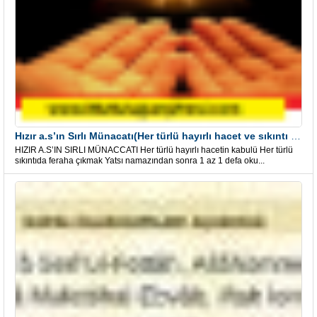
Hızır a.s’ın Sırlı Münacatı(Her türlü hayırlı hacet ve sıkıntı için)
HIZIR A.S’IN SIRLI MÜNACCATI Her türlü hayırlı hacetin kabulü Her türlü
sıkıntıda feraha çıkmak Yatsı namazından sonra 1 az 1 defa oku...