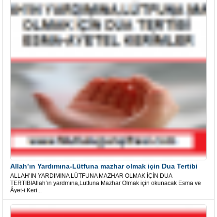
Allah’ın Yardımına-Lütfuna mazhar olmak için Dua Tertibi
ALLAH’IN YARDIMINA LÜTFUNA MAZHAR OLMAK İÇİN DUA
TERTİBİAllah’ın yardmına,Lutfuna Mazhar Olmak için okunacak Esma ve
Âyet-i Keri...