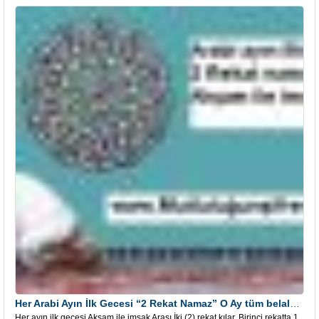
Her Arabi Ayın İlk Gecesi “2 Rekat Namaz” O Ay tüm belalardan kurtuluş
Her ayın ilk gecesi Akşam ile imsak Arası İki (2) rekat kılar. Birinci rekatta 1