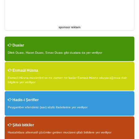
sponsor reklam
Dualar
Dilek Duası, Hacet Duası, Sınav Duası gibi dualara da yer veriliyor
Esmaül Hüsna
Esmaül Hüsna mücizeleri ve ne zaman ne kadar Esmaül Hüsna okuyacağınıza dair
bilgilere yer veriliyor
Hadis-i Şerifler
Peygamber efendimiz (sav) sözlü ifadelerine yer veriliyor
Şifalı bitkiler
Hastalıklara alternatif çözümler getiren mucizevi şifalı bitkilere yer veriliyor