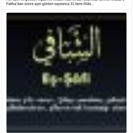
Fatiha’dan sonra ayın günleri sayısınca 31 kere ihlâs...