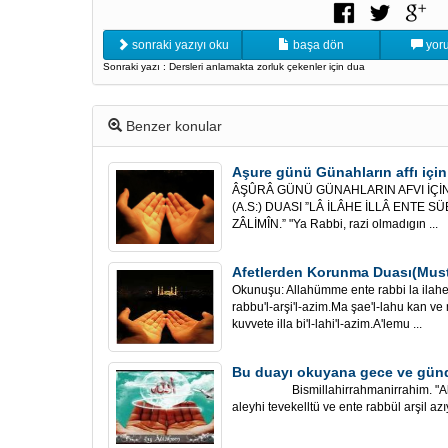
sonraki yazıyı oku
başa dön
yoru
Sonraki yazı : Dersleri anlamakta zorluk çekenler için dua
Benzer konular
Aşure günü Günahların affı içi
ÂŞÛRÂ GÜNÜ GÜNAHLARIN AFVI İÇİN;
(A.S:) DUASI ”LÂ İLÂHE İLLÂ ENTE 
ZÂLİMÎN.” "Ya Rabbi, razi olmadıgın ...
Afetlerden Korunma Duası(Must
Okunuşu: Allahümme ente rabbi la ilahe 
rabbu'l-arşi'l-azim.Ma şae'l-lahu kan v
kuvvete illa bi'l-lahi'l-azim.A'lemu ...
Bu duayı okuyana gece ve gündü
Bismillahirrahmanirrahim. "Allâhüm
aleyhi tevekelltü ve ente rabbül arşil azı