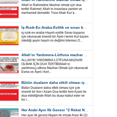
Allah’ın Rahmetine Mazhar olmak için dua
tertibi Rahmet; Allah’ın insanlara yardım ve
merhameti demektir. Yüce Allah Kur’a...
İş-Rızık-Ev-Araba-Evlilik ve sınav başarısı için okunacak Önemli bir Âyet
iş-rızık-ev-araba-Hayırlı evlilik-Sınav başarısı
için okunacak önemli bir Âyet-i kerim Kul bazen
istediği şeyin hayırlı mı değilmi bilemez.O...
Allah’ın Yardımına-Lütfuna mazhar olmak için Dua Tertibi
ALLAH’IN YARDIMINA LÜTFUNA MAZHAR
OLMAK İÇİN DUA TERTİBİAllah’ın
yardmına,Lutfuna Mazhar Olmak için okunacak
Esma ve Âyet-i Keri...
Bütün duaların daha etkili olması için önemli bir İsm-i Azam Dua Tertibi
Bütün Duaların daha etkili olması için çok
önemli bir İsm-i Azam Dua tertibi İsmi Azam ile
dua edildiğinde Allah bu duayı kabul eder ve
bu i...
Her Arabi Ayın İlk Gecesi “2 Rekat Namaz” O Ay tüm belalardan kurtuluş
Her ayın ilk gecesi Akşam ile imsak Arası İki (2)