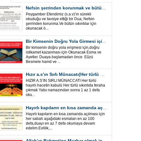
Nefsin şerrinden korunmak ve bütün sıkıntılar için Önemli bir Dua
Peygamber Efendimiz (s.a.v)’in sürekli
okuduğu ve tavsiye ettiği bir Dua; Nefsin
şerrinden korunma.Ve bütün sıkıntılar için
okunacak ö...
Bir Kimsenin Doğru Yola Girmesi için ” Esma ve Âyetler”
Bir kimsenin doğru yola erişmesi için,doğru
istikamet kazanması için Okunacak Esma ve
Ayetler. Duaya başlamadan önce Eûzü
Besmele hamd ve ...
Hızır a.s’ın Sırlı Münacatı(Her türlü hayırlı hacet ve sıkıntı için)
HIZIR A.S’IN SIRLI MÜNACCATI Her türlü
hayırlı hacetin kabulü Her türlü sıkıntıda feraha
çıkmak Yatsı namazından sonra 1 az 1 defa
oku...
Hayırlı kapıların en kısa zamanda açılması için Esmalar ve Dua
Hayırlı kapıların en kısa zamanda açılması için
her sabah aşağıdaki esmaları en az 100
defa,duayı en az 7 defa okumaya devam
edelim.Evlilik,...
Allah’ın Rahmetine Mazhar olmak için ” Esmalar-Ayet ve Dualar”