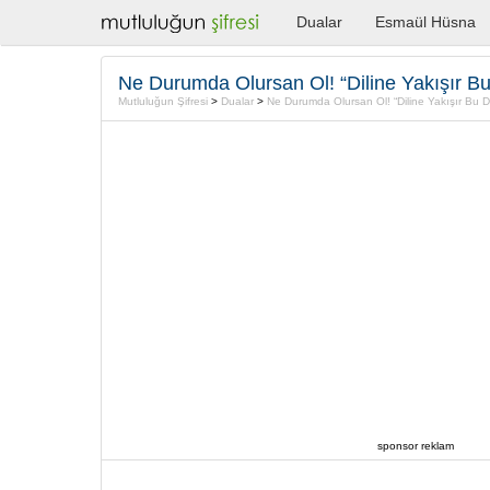
Dualar
Esmaül Hüsna
Ne Durumda Olursan Ol! “Diline Yakışır B
Mutluluğun Şifresi
>
Dualar
>
Ne Durumda Olursan Ol! “Diline Yakışır Bu 
sponsor reklam