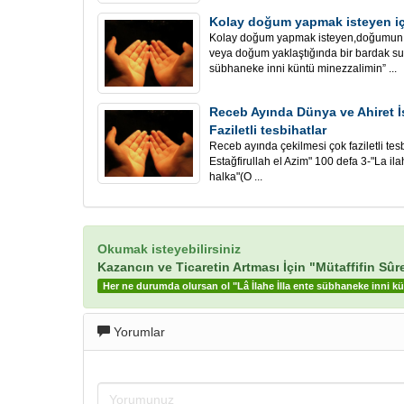
Kolay doğum yapmak isteyen iç
Kolay doğum yapmak isteyen,doğumun s
veya doğum yaklaştığında bir bardak suya
sübhaneke inni küntü minezzalimin” ...
Receb Ayında Dünya ve Ahiret İs
Faziletli tesbihatlar
Receb ayında çekilmesi çok faziletli tes
Estağfirullah el Azim" 100 defa 3-"La il
halka"(O ...
Okumak isteyebilirsiniz
Kazancın ve Ticaretin Artması İçin "Mütaffifin Sûre
Her ne durumda olursan ol "Lâ İlahe İlla ente sübhaneke inni k
Yorumlar