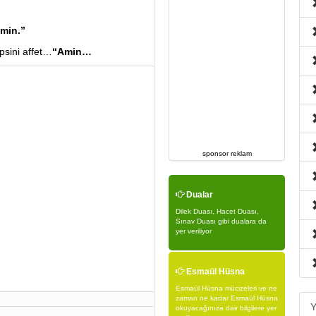
imin.”
psini affet…
“Amin…
sponsor reklam
Dualar
Dilek Duası, Hacet Duası,
Sınav Duası gibi dualara da
yer veriliyor
Esmaül Hüsna
Esmaül Hüsna mücizeleri ve ne
zaman ne kadar Esmaül Hüsna
Y
okuyacağınıza dair bilgilere yer