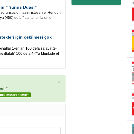
in " Yunus Duası"
orunsuz olmasını isteyenler.Her gün
 (450) defa ” La ilahe illa ente
tekleri için çekilmesi çok
bihatlar 1-en an 100 defa salavat 2-
ahe illâlah" 100 defa 4-"Ya Munkide el
×
si "
üntü minezzalimin"