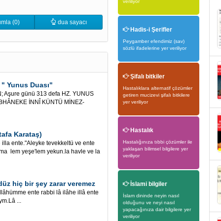
veriliyor
mla (0)
dua sayacı
Hadis-i Şerifler
Peygamber efendimiz (sav)
sözlü ifadelerine yer veriliyor
Şifalı bitkiler
n " Yunus Duası"
Hastalıklara alternatif çözümler
 Aşure günü 313 defa HZ. YUNUS
getiren mucizevi şifalı bitkilere
SÜBHÂNEKE İNNÎ KÜNTÜ MİNEZ-
yer veriliyor
Hastalık
afa Karataş)
Hastalığınıza tıbbi çözümler ile
illa ente."Aleyke tevekkeltü ve ente
yaklaşan bilimsel bilgilere yer
e ma lem yeşe'lem yekun.la havle ve la
veriliyor
z hiç bir şey zarar veremez
İslami bilgiler
me ente rabbi lâ ilâhe illâ ente
İslam dininde neyin nasıl
ym.Lâ ...
olduğunu ve neyi nasıl
yapacağınıza dair bilgilere yer
veriliyor