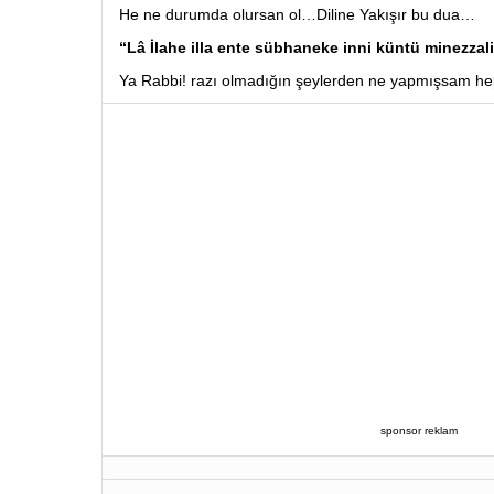
He ne durumda olursan ol…Diline Yakışır bu dua…
“Lâ İlahe illa ente sübhaneke inni küntü minezzal
Ya Rabbi! razı olmadığın şeylerden ne yapmışsam he
sponsor reklam