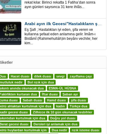
rekat kılar. Birinci rekatta 1 Fatiha’dan sonra
ayın günleri sayısınca 31 kere ihlâs...
Arabi ayın ilk Gecesi”Hastalıkların şifa için” Eş-Şafi
Eş Şafi ; Hastalıkları iyi eden, şifa veren ve
kullarına şefaat eden anlamına gelir. İmâm-ı
Bistâmî (Rahimehulláh)in beyânı vechile; her
kim...
tiketler
Dua
Hacet duası
dilek duası
sevgi
zayıflama çayı
mutluluk nedir
Bol rızık için dua
sıkıntı anında okunacak dua
ESMA-ÜL HÜSNA
Fakirlikten kurtaran dua
İftar duası
Şaban ayı
cuma duası
Sabah duası
Hamd duası
şifa duası
kötü ahlaktan kurtulmak için dua
kadın
Türkçe dua
kadir gecesi duası
Zilhicce ilk 10 gün okunacak tesbihler
sıkıntıdan kurtulmak için dua
Doğru yol duası
Berat gecesi duası
Dersleri iyi anlamak için dua
kötü huylardan kurtulmak için
Dua nedir
rızık isteme duası