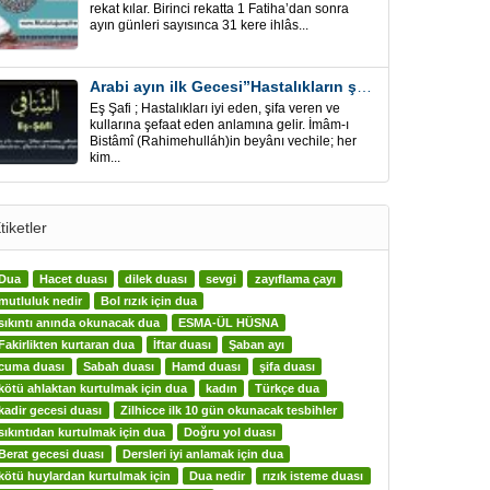
rekat kılar. Birinci rekatta 1 Fatiha’dan sonra
ayın günleri sayısınca 31 kere ihlâs...
Arabi ayın ilk Gecesi”Hastalıkların şifa için” Eş-Şafi
Eş Şafi ; Hastalıkları iyi eden, şifa veren ve
kullarına şefaat eden anlamına gelir. İmâm-ı
Bistâmî (Rahimehulláh)in beyânı vechile; her
kim...
tiketler
Dua
Hacet duası
dilek duası
sevgi
zayıflama çayı
mutluluk nedir
Bol rızık için dua
sıkıntı anında okunacak dua
ESMA-ÜL HÜSNA
Fakirlikten kurtaran dua
İftar duası
Şaban ayı
cuma duası
Sabah duası
Hamd duası
şifa duası
kötü ahlaktan kurtulmak için dua
kadın
Türkçe dua
kadir gecesi duası
Zilhicce ilk 10 gün okunacak tesbihler
sıkıntıdan kurtulmak için dua
Doğru yol duası
Berat gecesi duası
Dersleri iyi anlamak için dua
kötü huylardan kurtulmak için
Dua nedir
rızık isteme duası