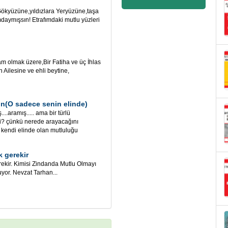
yüzüne,yıldızlara Yeryüzüne,taşa
daymışsın! Etrafımdaki mutlu yüzleri
m olmak üzere,Bir Fatiha ve üç İhlas
Ailesine ve ehli beytine,
un(O sadece senin elinde)
..aramış..... ama bir türlü
? çünkü nerede arayacağını
e kendi elinde olan mutluluğu
 gerekir
kir. Kimisi Zindanda Mutlu Olmayı
yor. Nevzat Tarhan...