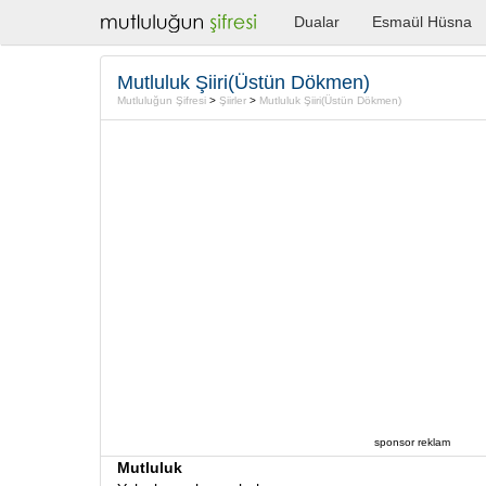
Dualar
Esmaül Hüsna
Mutluluk Şiiri(Üstün Dökmen)
Mutluluğun Şifresi
>
Şiirler
>
Mutluluk Şiiri(Üstün Dökmen)
sponsor reklam
Mutluluk