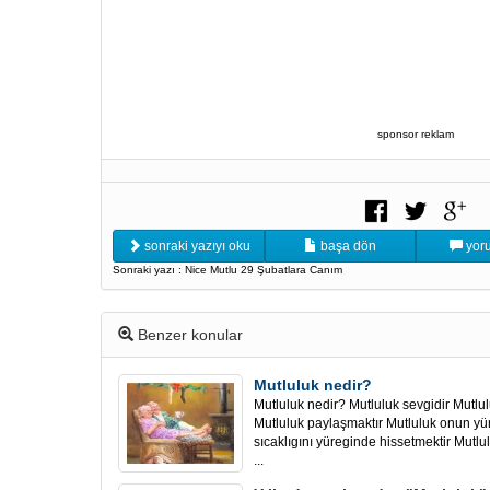
sponsor reklam
sonraki yazıyı oku
başa dön
yoru
Sonraki yazı : Nice Mutlu 29 Şubatlara Canım
Benzer konular
Mutluluk nedir?
Mutluluk nedir? Mutluluk sevgidir Mutlul
Mutluluk paylaşmaktır Mutluluk onun yüre
sıcaklıgını yüreginde hissetmektir Mutlul
...