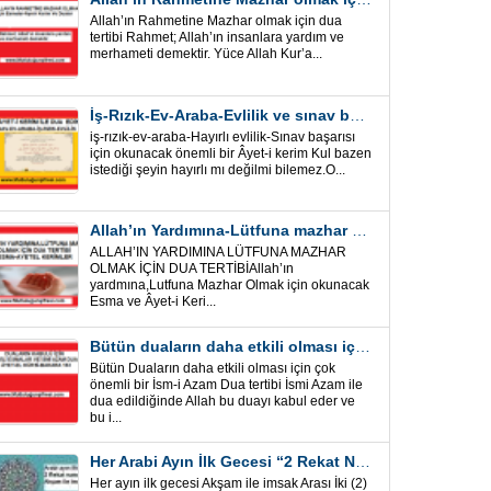
Allah’ın Rahmetine Mazhar olmak için dua
tertibi Rahmet; Allah’ın insanlara yardım ve
merhameti demektir. Yüce Allah Kur’a...
İş-Rızık-Ev-Araba-Evlilik ve sınav başarısı için okunacak Önemli bir Âyet
iş-rızık-ev-araba-Hayırlı evlilik-Sınav başarısı
için okunacak önemli bir Âyet-i kerim Kul bazen
istediği şeyin hayırlı mı değilmi bilemez.O...
Allah’ın Yardımına-Lütfuna mazhar olmak için Dua Tertibi
ALLAH’IN YARDIMINA LÜTFUNA MAZHAR
OLMAK İÇİN DUA TERTİBİAllah’ın
yardmına,Lutfuna Mazhar Olmak için okunacak
Esma ve Âyet-i Keri...
Bütün duaların daha etkili olması için önemli bir İsm-i Azam Dua Tertibi
Bütün Duaların daha etkili olması için çok
önemli bir İsm-i Azam Dua tertibi İsmi Azam ile
dua edildiğinde Allah bu duayı kabul eder ve
bu i...
Her Arabi Ayın İlk Gecesi “2 Rekat Namaz” O Ay tüm belalardan kurtuluş
Her ayın ilk gecesi Akşam ile imsak Arası İki (2)