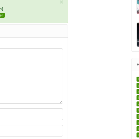
×
n)
er
E