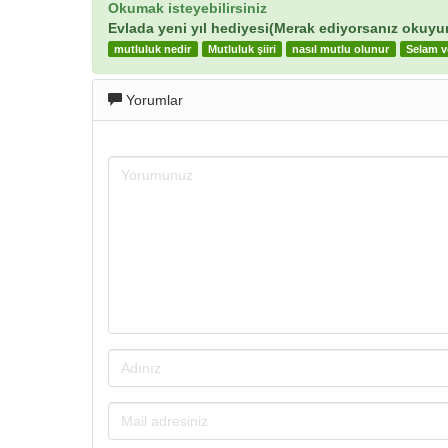
Okumak isteyebilirsiniz
Evlada yeni yıl hediyesi(Merak ediyorsanız okuyu
mutluluk nedir
Mutluluk şiiri
nasıl mutlu olunur
Selam v
Yorumlar