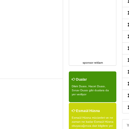
sponsor reklam
Dualar
Dilek Duası, Hacet Duası,
Sınav Duası gibi dualara da
yer veriliyor
Esmaül Hüsna
Esmaül Hüsna mücizeleri ve ne
zaman ne kadar Esmaül Hüsna
Y
okuyacağınıza dair bilgilere yer