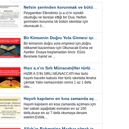
Nefsin şerrinden korunmak ve bütün sıkıntılar için Önemli bir Dua
Peygamber Efendimiz (s.a.v)’in sürekli
okuduğu ve tavsiye ettiği bir Dua; Nefsin
şerrinden korunma.Ve bütün sıkıntılar için
okunacak ö...
Bir Kimsenin Doğru Yola Girmesi için ” Esma ve Âyetler”
Bir kimsenin doğru yola erişmesi için,doğru
istikamet kazanması için Okunacak Esma ve
Ayetler. Duaya başlamadan önce Eûzü
Besmele hamd ve ...
Hızır a.s’ın Sırlı Münacatı(Her türlü hayırlı hacet ve sıkıntı için)
HIZIR A.S’IN SIRLI MÜNACCATI Her türlü
hayırlı hacetin kabulü Her türlü sıkıntıda feraha
çıkmak Yatsı namazından sonra 1 az 1 defa
oku...
Hayırlı kapıların en kısa zamanda açılması için Esmalar ve Dua
Hayırlı kapıların en kısa zamanda açılması için
her sabah aşağıdaki esmaları en az 100
defa,duayı en az 7 defa okumaya devam
edelim.Evlilik,...
Allah’ın Rahmetine Mazhar olmak için ” Esmalar-Ayet ve Dualar”