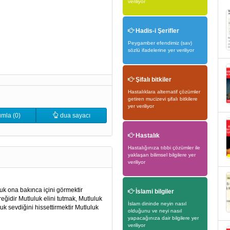
veriliyor
Hadis-i Şerifler
Peygamber efendimiz (sav)
sözlü ifadelerine yer veriliyor
Şifalı bitkiler
Hastalıklara alternatif çözümler
getiren mucizevi şifalı bitkilere
yer veriliyor
mla (0)
dua sayacı
Hastalık
Hastalığınıza tıbbi çözümler ile
yaklaşan bilimsel bilgilere yer
veriliyor
uk ona bakınca içini görmektir
İslami bilgiler
ğidir Mutluluk elini tutmak, Mutluluk
İslam dininde neyin nasıl
uk sevdiğini hissettirmektir Mutluluk
olduğunu ve neyi nasıl
yapacağınıza dair bilgilere yer
veriliyor