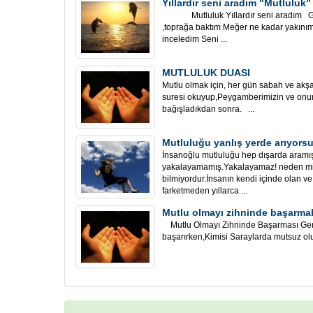
Yıllardır seni aradım "Mutluluk"
Mutluluk Yıllardır seni aradım Gök
,toprağa baktım Meğer ne kadar yakınım
inceledim Seni ...
MUTLULUK DUASI
Mutlu olmak için, her gün sabah ve akşa
suresi okuyup,Peygamberimizin ve onun 
bağışladıkdan sonra. ...
Mutluluğu yanlış yerde arıyors
İnsanoğlu mutluluğu hep dışarda aramış..
yakalayamamış.Yakalayamaz! neden mi
bilmiyordur.İnsanın kendi içinde olan v
farketmeden yıllarca ...
Mutlu olmayı zihninde başarmak
Mutlu Olmayı Zihninde Başarması Gere
başarırken,Kimisi Saraylarda mutsuz olu