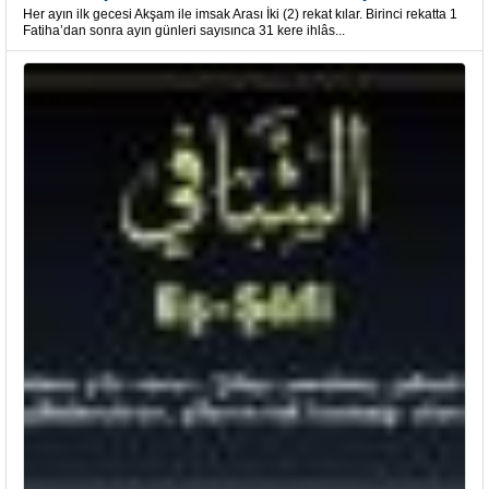
Her ayın ilk gecesi Akşam ile imsak Arası İki (2) rekat kılar. Birinci rekatta 1
Fatiha’dan sonra ayın günleri sayısınca 31 kere ihlâs...