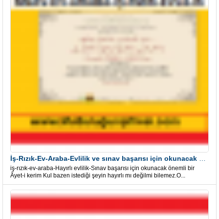
İş-Rızık-Ev-Araba-Evlilik ve sınav başarısı için okunacak Önemli bir Âyet
iş-rızık-ev-araba-Hayırlı evlilik-Sınav başarısı için okunacak önemli bir
Âyet-i kerim Kul bazen istediği şeyin hayırlı mı değilmi bilemez.O...