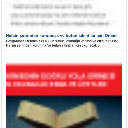
Nefsin şerrinden korunmak ve bütün sıkıntılar için Önemli bir Dua
Peygamber Efendimiz (s.a.v)’in sürekli okuduğu ve tavsiye ettiği bir Dua;
Nefsin şerrinden korunma.Ve bütün sıkıntılar için okunacak ö...