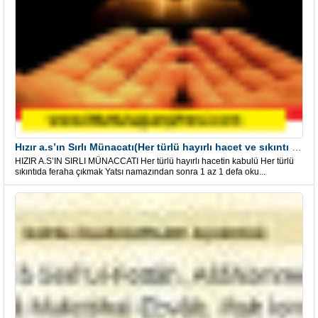
Hızır a.s’ın Sırlı Münacatı(Her türlü hayırlı hacet ve sıkıntı için)
HIZIR A.S’IN SIRLI MÜNACCATI Her türlü hayırlı hacetin kabulü Her türlü
sıkıntıda feraha çıkmak Yatsı namazından sonra 1 az 1 defa oku...