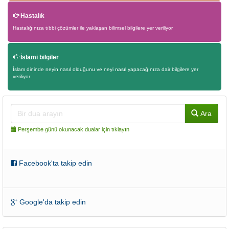
Hastalık
Hastalığınıza tıbbi çözümler ile yaklaşan bilimsel bilgilere yer veriliyor
İslami bilgiler
İslam dininde neyin nasıl olduğunu ve neyi nasıl yapacağınıza dair bilgilere yer
veriliyor
Ara
Perşembe günü okunacak dualar için tıklayın
Facebook'ta takip edin
Google'da takip edin