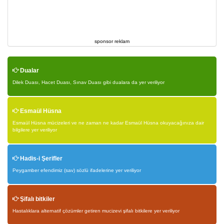
sponsor reklam
Dualar
Dilek Duası, Hacet Duası, Sınav Duası gibi dualara da yer veriliyor
Esmaül Hüsna
Esmaül Hüsna mücizeleri ve ne zaman ne kadar Esmaül Hüsna okuyacağınıza dair
bilgilere yer veriliyor
Hadis-i Şerifler
Peygamber efendimiz (sav) sözlü ifadelerine yer veriliyor
Şifalı bitkiler
Hastalıklara alternatif çözümler getiren mucizevi şifalı bitkilere yer veriliyor