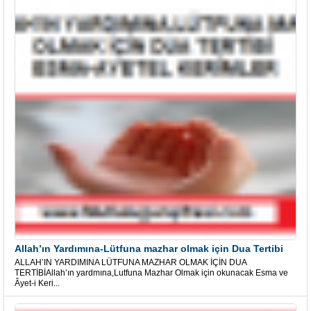
Allah’ın Yardımına-Lütfuna mazhar olmak için Dua Tertibi
ALLAH’IN YARDIMINA LÜTFUNA MAZHAR OLMAK İÇİN DUA
TERTİBİAllah’ın yardmına,Lutfuna Mazhar Olmak için okunacak Esma ve
Âyet-i Keri...