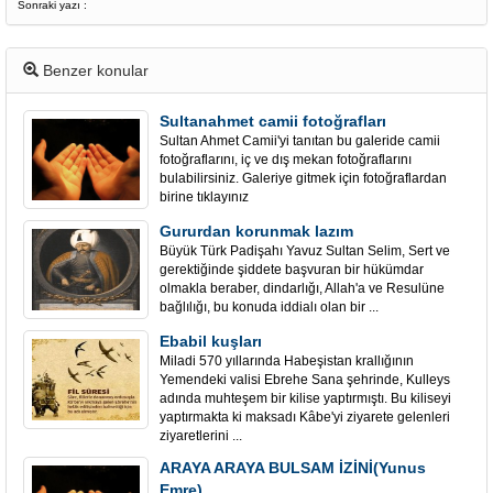
Sonraki yazı :
Benzer konular
Sultanahmet camii fotoğrafları
Sultan Ahmet Camii'yi tanıtan bu galeride camii
fotoğraflarını, iç ve dış mekan fotoğraflarını
bulabilirsiniz. Galeriye gitmek için fotoğraflardan
birine tıklayınız
Gururdan korunmak lazım
Büyük Türk Padişahı Yavuz Sultan Selim, Sert ve
gerektiğinde şiddete başvuran bir hükümdar
olmakla beraber, dindarlığı, Allah'a ve Resulüne
bağlılığı, bu konuda iddialı olan bir ...
Ebabil kuşları
Miladi 570 yıllarında Habeşistan krallığının
Yemendeki valisi Ebrehe Sana şehrinde, Kulleys
adında muhteşem bir kilise yaptırmıştı. Bu kiliseyi
yaptırmakta ki maksadı Kâbe'yi ziyarete gelenleri
ziyaretlerini ...
ARAYA ARAYA BULSAM İZİNİ(Yunus
Emre)