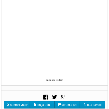
sponsor reklam
sonraki yazıyı oku
başa dön
yorumla (0)
dua sayacı