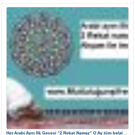
Her Arabi Ayın İlk Gecesi “2 Rekat Namaz” O Ay tüm belalardan kurtuluş