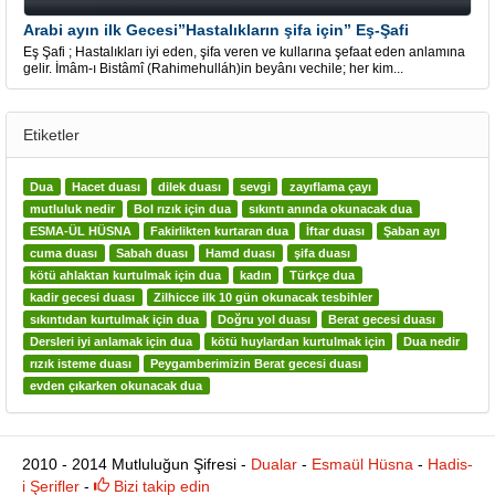
Arabi ayın ilk Gecesi”Hastalıkların şifa için” Eş-Şafi
Eş Şafi ; Hastalıkları iyi eden, şifa veren ve kullarına şefaat eden anlamına
gelir. İmâm-ı Bistâmî (Rahimehulláh)in beyânı vechile; her kim...
Etiketler
Dua
Hacet duası
dilek duası
sevgi
zayıflama çayı
mutluluk nedir
Bol rızık için dua
sıkıntı anında okunacak dua
ESMA-ÜL HÜSNA
Fakirlikten kurtaran dua
İftar duası
Şaban ayı
cuma duası
Sabah duası
Hamd duası
şifa duası
kötü ahlaktan kurtulmak için dua
kadın
Türkçe dua
kadir gecesi duası
Zilhicce ilk 10 gün okunacak tesbihler
sıkıntıdan kurtulmak için dua
Doğru yol duası
Berat gecesi duası
Dersleri iyi anlamak için dua
kötü huylardan kurtulmak için
Dua nedir
rızık isteme duası
Peygamberimizin Berat gecesi duası
evden çıkarken okunacak dua
2010 - 2014 Mutluluğun Şifresi -
Dualar
-
Esmaül Hüsna
-
Hadis-
i Şerifler
-
Bizi takip edin