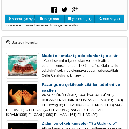
sonraki yazıyı oku
başa dön
yorumla (11)
dua sayacı
Sonraki yazı : Esmaül Hüsna'nın okuma gün ve saatleri
Benzer konular
Maddi sıkıntılar içinde olanlar için zikir
Maddi sıkıntılar içinde olan ve ipotek altında
bulunan kimse,her gün 1286 defa "Ya Gafur celle
celalühü" şeklinde okumaya devam ederse,Allah
Celle Celalühü, o kimseyi ...
Pazar günü çekilecek zikirler, adetleri ve
saatleri
PAZAR GÜNÜ GÜNEŞ SAATİ:SABAH GÜNEŞ
DOĞARKEN VE İKİNDİ SONRASI EL-MUHSİ; (148)
EL-HAYY;(18) EL-KADİR(305) EL-MUKTEDİR(744)
EL-EVVEL( 37) EL-VALİ(47) EL-AFÜVV(156) ZÜL CELALİ-VEL
İKRAM(1098) EL-ĞANİ (1060) EL-MANİ(161) EL-HADİ(20) ...
Zalim ve öfkeli kimseler "Yâ Gafur c.c"
Affı ve bağışlaması sınırsız olan,kullarının günah ve