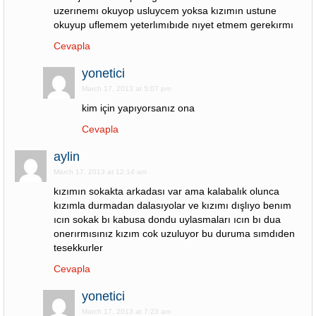
uzerınemı okuyop usluycem yoksa kızımın ustune
okuyup uflemem yeterlımıbıde nıyet etmem gerekırmı
Cevapla
yonetici
March 17, 2013 at 5:07 pm
kim için yapıyorsanız ona
Cevapla
aylin
March 17, 2013 at 12:14 am
kızımın sokakta arkadası var ama kalabalık olunca
kızımla durmadan dalasıyolar ve kızımı dışlıyo benım
ıcın sokak bı kabusa dondu uylasmaları ıcın bı dua
onerırmısınız kızım cok uzuluyor bu duruma sımdıden
tesekkurler
Cevapla
yonetici
March 17, 2013 at 7:23 am