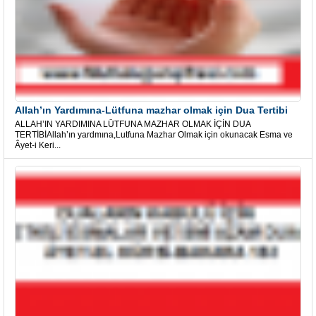
Allah’ın Yardımına-Lütfuna mazhar olmak için Dua Tertibi
ALLAH’IN YARDIMINA LÜTFUNA MAZHAR OLMAK İÇİN DUA
TERTİBİAllah’ın yardmına,Lutfuna Mazhar Olmak için okunacak Esma ve
Âyet-i Keri...