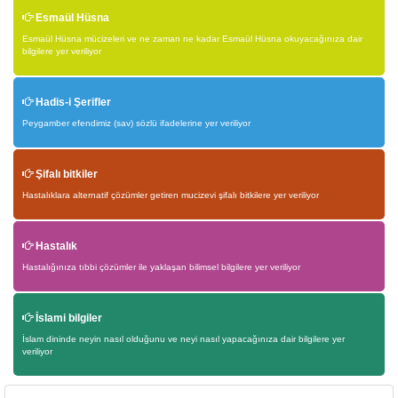
Esmaül Hüsna
Esmaül Hüsna mücizeleri ve ne zaman ne kadar Esmaül Hüsna okuyacağınıza dair
bilgilere yer veriliyor
Hadis-i Şerifler
Peygamber efendimiz (sav) sözlü ifadelerine yer veriliyor
Şifalı bitkiler
Hastalıklara alternatif çözümler getiren mucizevi şifalı bitkilere yer veriliyor
Hastalık
Hastalığınıza tıbbi çözümler ile yaklaşan bilimsel bilgilere yer veriliyor
İslami bilgiler
İslam dininde neyin nasıl olduğunu ve neyi nasıl yapacağınıza dair bilgilere yer
veriliyor