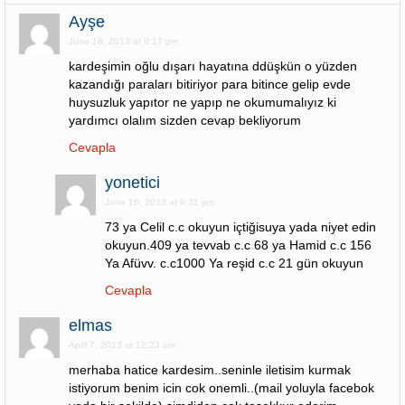
Ayşe
June 16, 2013 at 9:17 pm
kardeşimin oğlu dışarı hayatına ddüşkün o yüzden
kazandığı paraları bitiriyor para bitince gelip evde
huysuzluk yapıtor ne yapıp ne okumumalıyız ki
yardımcı olalım sizden cevap bekliyorum
Cevapla
yonetici
June 16, 2013 at 9:31 pm
73 ya Celil c.c okuyun içtiğisuya yada niyet edin
okuyun.409 ya tevvab c.c 68 ya Hamid c.c 156
Ya Afüvv. c.c1000 Ya reşid c.c 21 gün okuyun
Cevapla
elmas
April 7, 2013 at 12:23 am
merhaba hatice kardesim..seninle iletisim kurmak
istiyorum benim icin cok onemli..(mail yoluyla facebok