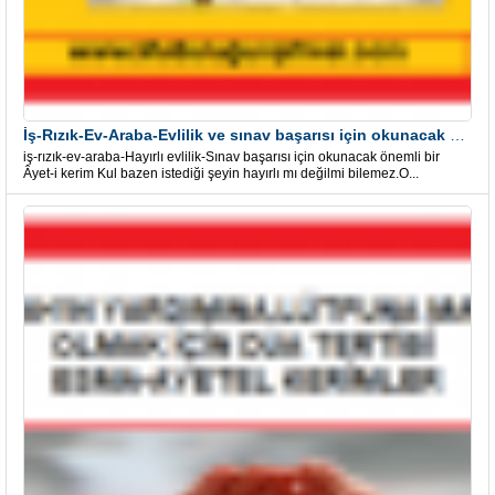
İş-Rızık-Ev-Araba-Evlilik ve sınav başarısı için okunacak Önemli bir Âyet
iş-rızık-ev-araba-Hayırlı evlilik-Sınav başarısı için okunacak önemli bir
Âyet-i kerim Kul bazen istediği şeyin hayırlı mı değilmi bilemez.O...