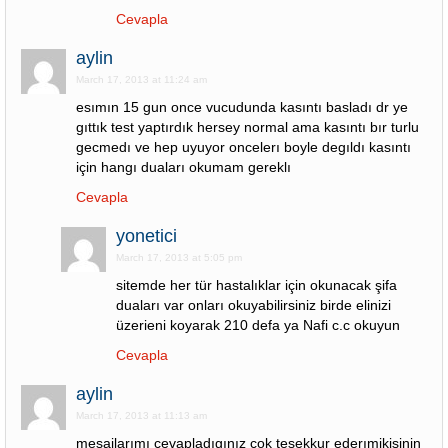
Cevapla
aylin
March 17, 2013 at 11:24 am
esımın 15 gun once vucudunda kasıntı basladı dr ye
gıttık test yaptırdık hersey normal ama kasıntı bır turlu
gecmedı ve hep uyuyor oncelerı boyle degıldı kasıntı
için hangı duaları okumam gereklı
Cevapla
yonetici
March 17, 2013 at 5:05 pm
sitemde her tür hastalıklar için okunacak şifa
duaları var onları okuyabilirsiniz birde elinizi
üzerieni koyarak 210 defa ya Nafi c.c okuyun
Cevapla
aylin
March 17, 2013 at 11:13 am
mesajlarımı cevapladıgınız cok tesekkur ederımikisinin