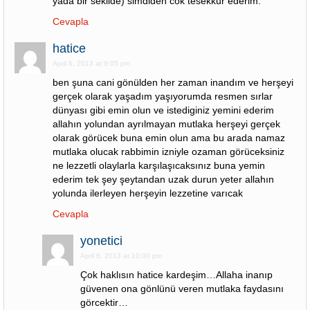
yada bir sekilde) simdiden cok tesekkur ederim.
Cevapla
hatice
April 6, 2013 at 9:05 pm
ben şuna cani gönülden her zaman inandım ve herşeyi
gerçek olarak yaşadım yaşıyorumda resmen sırlar
dünyası gibi emin olun ve istediginiz yemini ederim
allahın yolundan ayrılmayan mutlaka herşeyi gerçek
olarak görücek buna emin olun ama bu arada namaz
mutlaka olucak rabbimin izniyle ozaman görüceksiniz
ne lezzetli olaylarla karşılaşıcaksınız buna yemin
ederim tek şey şeytandan uzak durun yeter allahın
yolunda ilerleyen herşeyin lezzetine varıcak
Cevapla
yonetici
April 6, 2013 at 10:00 pm
Çok haklısın hatice kardeşim…Allaha inanıp
güvenen ona gönlünü veren mutlaka faydasını
görcektir…