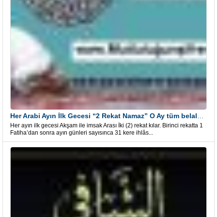
Her Arabi Ayın İlk Gecesi “2 Rekat Namaz” O Ay tüm belalardan kurtuluş
Her ayın ilk gecesi Akşam ile imsak Arası İki (2) rekat kılar. Birinci rekatta 1
Fatiha’dan sonra ayın günleri sayısınca 31 kere ihlâs...