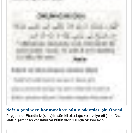
Nefsin şerrinden korunmak ve bütün sıkıntılar için Önemli bir Dua
Peygamber Efendimiz (s.a.v)’in sürekli okuduğu ve tavsiye ettiği bir Dua;
Nefsin şerrinden korunma.Ve bütün sıkıntılar için okunacak ö...