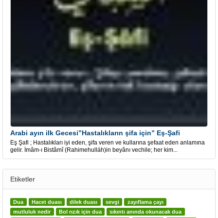
Arabi ayın ilk Gecesi”Hastalıkların şifa için” Eş-Şafi
Eş Şafi ; Hastalıkları iyi eden, şifa veren ve kullarına şefaat eden anlamına
gelir. İmâm-ı Bistâmî (Rahimehulláh)in beyânı vechile; her kim...
Etiketler
Dua
Hacet duası
dilek duası
sevgi
zayıflama çayı
mutluluk nedir
Bol rızık için dua
sıkıntı anında okunacak dua