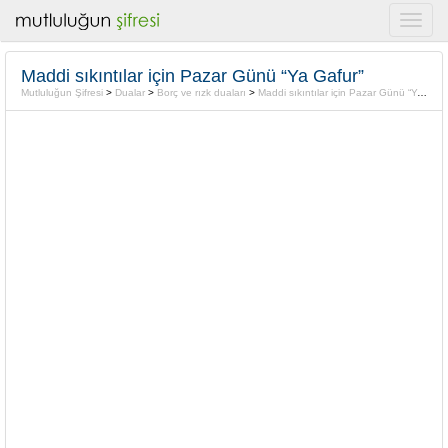
Maddi sıkıntılar için Pazar Günü “Ya Gafur”
Mutluluğun Şifresi
>
Dualar
>
Borç ve rızk duaları
>
Maddi sıkıntılar için Pazar Günü “Ya Gafur”