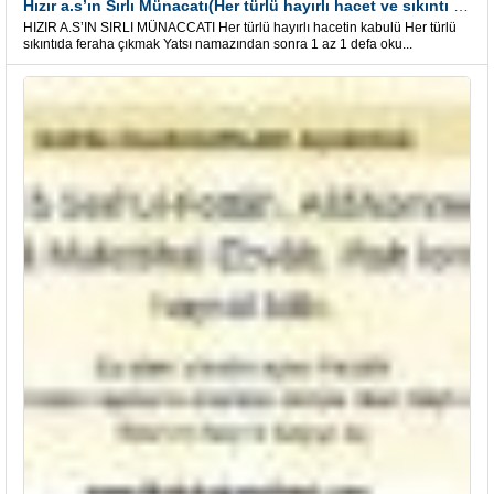
Hızır a.s’ın Sırlı Münacatı(Her türlü hayırlı hacet ve sıkıntı için)
HIZIR A.S’IN SIRLI MÜNACCATI Her türlü hayırlı hacetin kabulü Her türlü
sıkıntıda feraha çıkmak Yatsı namazından sonra 1 az 1 defa oku...