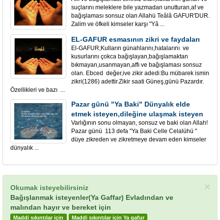
suçlarını meleklere bile yazmadan unutturan,af ve
bağışlaması sonsuz olan Allahü Teâlâ GAFUR'DUR.
Zalim ve öfkeli kimseler karşı "Yâ ...
EL-GAFUR esmasının zikri ve faydaları
El-GAFUR;Kulların günahlarını,hatalarını ve
kusurlarını çokca bağışlayan,bağışlamaktan
bıkmayan,usanmayan,affı ve bağışlaması sonsuz
olan. Ebced değer,ive zikir adedi:Bu mübarek ismin
zikri(1286) adettir.Zikir saati Güneş,günü Pazardır.
Özellikleri ve bazı ...
Pazar günü "Ya Baki" Dünyalık elde
etmek isteyen,dileğine ulaşmak isteyen
Varlığının sonu olmayan, sonsuz ve baki olan Allah!
Pazar günü 113 defa "Ya Baki Celle Celalühü "
düye zikreden ve zikretmeye devam eden kimseler
dünyalık ...
×
Okumak isteyebilirsiniz
Bağışlanmak isteyenler(Ya Gaffar) Evladından ve
malından hayır ve bereket için
Maddi sıkıntılar için
Maddi sıkıntılar için Ya gafur