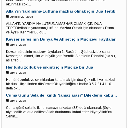
türlü sıkıntıda feraha çıkmak Yatsı namazından sonra 1 az 1 defa
okunması çok ...
Allah’ın Yardımına-Lütfuna mazhar olmak için Dua Tertibi
October 22, 2025
ALLAH’IN YARDIMINA LÜTFUNA MAZHAR OLMAK İÇİN DUA
TERTİBİAllah’ın yardmına,Lutfuna Mazhar Olmak için okunacak Esma
ve Âyet-i Kerimler Bu du...
Kevser süresinin Dünya Ve Ahiret için Mucizevi Faydaları
July 3, 2025
Kevser süresinin mucizevi faydaları 1. Rasûlüm! Şüphesiz biz sana
Kevser; bol nimet, ilim ve büyük şeref verdik. Âlemlerin Efendisi (s.a.s.),
asla “eb...
Her türlü zorluk ve sıkıntı için Mucize bir Dua
July 3, 2025
Her türlü zorluk ve sıkıntılardan kurtulmak için dua Çok etkili ve makbul
bir dua. Hiç dilinden düşürme! Okuyabildiğimiz kadar 3.5.7.21.41.101
defa ok...
Cuma Günü Sela ile ikindi Namaz arası” Dileklerin kabulü” İçin Âyet-i kerimler
July 3, 2025
Cuma günü sela ile ikindi namazına kadar (33) defa okunarak.Şöyle
niyet edilir ve dua edilirse Allah dualarımız kabul eder. Niyet;Allah’ım
Senin...