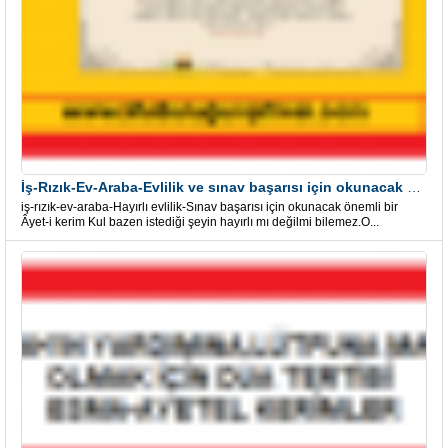
İş-Rızık-Ev-Araba-Evlilik ve sınav başarısı için okunacak Önemli bir Âyet
iş-rızık-ev-araba-Hayırlı evlilik-Sınav başarısı için okunacak önemli bir
Âyet-i kerim Kul bazen istediği şeyin hayırlı mı değilmi bilemez.O...