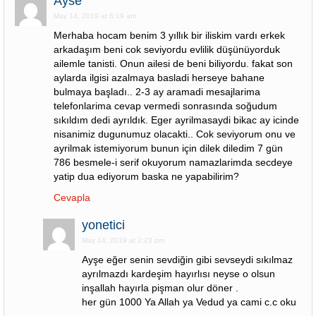
Ayse
May 14, 2019 at 6:19 am
Merhaba hocam benim 3 yıllık bir iliskim vardı erkek
arkadaşım beni cok seviyordu evlilik düşünüyorduk
ailemle tanisti. Onun ailesi de beni biliyordu. fakat son
aylarda ilgisi azalmaya basladi herseye bahane
bulmaya başladı.. 2-3 ay aramadi mesajlarima
telefonlarima cevap vermedi sonrasında soğudum
sıkıldım dedi ayrıldık. Eger ayrilmasaydi bikac ay icinde
nisanimiz dugunumuz olacakti.. Cok seviyorum onu ve
ayrilmak istemiyorum bunun için dilek diledim 7 gün
786 besmele-i serif okuyorum namazlarimda secdeye
yatip dua ediyorum baska ne yapabilirim?
Cevapla
yonetici
May 14, 2019 at 2:23 pm
Ayşe eğer senin sevdiğin gibi sevseydi sıkılmaz
ayrılmazdı kardeşim hayırlısı neyse o olsun
inşallah hayırla pişman olur döner .
her gün 1000 Ya Allah ya Vedud ya cami c.c oku