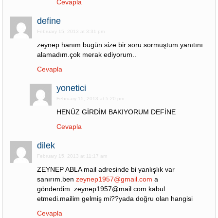
Cevapla
define
February 15, 2013 at 3:31 pm
zeynep hanım bugün size bir soru sormuştum.yanıtını
alamadım.çok merak ediyorum..
Cevapla
yonetici
February 15, 2013 at 5:20 pm
HENÜZ GİRDİM BAKIYORUM DEFİNE
Cevapla
dilek
February 15, 2013 at 11:17 am
ZEYNEP ABLA mail adresinde bi yanlışlık var
sanırım.ben
zeynep1957@gmail.com
a
gönderdim..zeynep1957@mail.com kabul
etmedi.mailim gelmiş mi??yada doğru olan hangisi
Cevapla