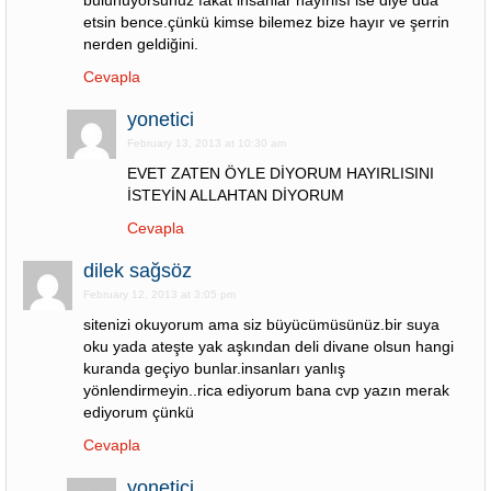
bulunuyorsunuz fakat insanlar hayırlısı ise diye dua
etsin bence.çünkü kimse bilemez bize hayır ve şerrin
nerden geldiğini.
Cevapla
yonetici
February 13, 2013 at 10:30 am
EVET ZATEN ÖYLE DİYORUM HAYIRLISINI
İSTEYİN ALLAHTAN DİYORUM
Cevapla
dilek sağsöz
February 12, 2013 at 3:05 pm
sitenizi okuyorum ama siz büyücümüsünüz.bir suya
oku yada ateşte yak aşkından deli divane olsun hangi
kuranda geçiyo bunlar.insanları yanlış
yönlendirmeyin..rica ediyorum bana cvp yazın merak
ediyorum çünkü
Cevapla
yonetici