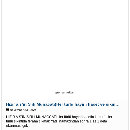
sponsor reklam
Hızır a.s’ın Sırlı Münacatı(Her türlü hayırlı hacet ve sıkıntı için)
November 23, 2025
HIZIR A.S’IN SIRLI MÜNACCATI Her türlü hayırlı hacetin kabulü Her
türlü sıkıntıda feraha çıkmak Yatsı namazından sonra 1 az 1 defa
okunması çok ...