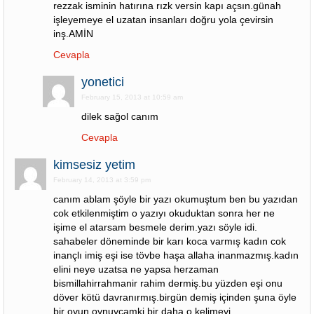
rezzak isminin hatırına rızk versin kapı açsın.günah
işleyemeye el uzatan insanları doğru yola çevirsin
inş.AMİN
Cevapla
yonetici
February 15, 2013 at 10:59 am
dilek sağol canım
Cevapla
kimsesiz yetim
February 14, 2013 at 3:59 pm
canım ablam şöyle bir yazı okumuştum ben bu yazıdan
cok etkilenmiştim o yazıyı okuduktan sonra her ne
işime el atarsam besmele derim.yazı söyle idi.
sahabeler döneminde bir karı koca varmış kadın cok
inançlı imiş eşi ise tövbe haşa allaha inanmazmış.kadın
elini neye uzatsa ne yapsa herzaman
bismillahirrahmanir rahim dermiş.bu yüzden eşi onu
döver kötü davranırmış.birgün demiş içinden şuna öyle
bir oyun oynuycamki bir daha o kelimeyi