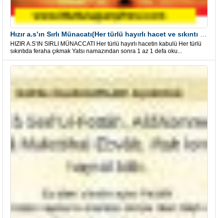
Hızır a.s’ın Sırlı Münacatı(Her türlü hayırlı hacet ve sıkıntı için)
HIZIR A.S’IN SIRLI MÜNACCATI Her türlü hayırlı hacetin kabulü Her türlü
sıkıntıda feraha çıkmak Yatsı namazından sonra 1 az 1 defa oku...