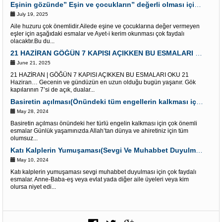
Eşinin gözünde” Eşin ve çocukların” değerli olması için Esmalar ve Âyet-i Kerim
July 19, 2025
Aile huzuru çok önemlidir.Ailede eşine ve çocuklarına değer vermeyen
eşler için aşağıdaki esmalar ve Ayet-i kerim okunması çok faydalı
olacaktır.Bu du...
21 HAZİRAN GÖĞÜN 7 KAPISI AÇIKKEN BU ESMALARI OKU “Dualar Red olunmaz”
June 21, 2025
21 HAZİRAN | GÖĞÜN 7 KAPISI AÇIKKEN BU ESMALARI OKU 21
Haziran… Gecenin ve gündüzün en uzun olduğu bugün yaşanır. Gök
kapılarının 7’si de açık, dualar...
Basiretin açılması(Önündeki tüm engellerin kalkması için) Çok etkili Esmalar
May 28, 2024
Basiretin açılması önündeki her türlü engelin kalkması için çok önemli
esmalar Günlük yaşamınızda Allah’tan dünya ve ahiretiniz için tüm
olumsuz...
Katı Kalplerin Yumuşaması(Sevgi Ve Muhabbet Duyulması) İçin Esmalar
May 10, 2024
Katı kalplerin yumuşaması sevgi muhabbet duyulması için çok faydalı
esmalar. Anne-Baba-eş veya evlat yada diğer aile üyeleri veya kim
olursa niyet edi...