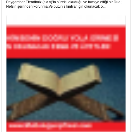
Peygamber Efendimiz (s.a.v)’in sürekli okuduğu ve tavsiye ettiği bir Dua;
Nefsin şerrinden korunma.Ve bütün sıkıntılar için okunacak ö...