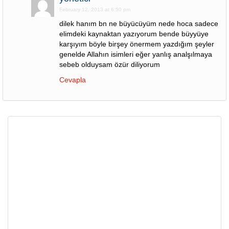
February 12, 2013 at 6:50 pm
dilek hanım bn ne büyücüyüm nede hoca sadece
elimdeki kaynaktan yazıyorum bende büyyüye
karşıyım böyle birşey önermem yazdığım şeyler
genelde Allahın isimleri eğer yanlış analşılmaya
sebeb olduysam özür diliyorum
Cevapla