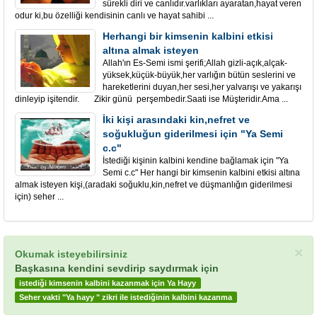
sürekli diri ve canlıdır.varlıkları ayaratan,hayat veren
odur ki,bu özelliği kendisinin canlı ve hayat sahibi ...
Herhangi bir kimsenin kalbini etkisi
altına almak isteyen
Allah'ın Es-Semi ismi şerifi;Allah gizli-açık,alçak-
yüksek,küçük-büyük,her varlığın bütün seslerini ve
hareketlerini duyan,her sesi,her yalvarışı ve yakarışı
dinleyip işitendir. Zikir günü perşembedir.Saati ise Müşteridir.Ama ...
İki kişi arasındaki kin,nefret ve
soğukluğun giderilmesi için "Ya Semi
c.c"
İstediği kişinin kalbini kendine bağlamak için "Ya
Semi c.c" Her hangi bir kimsenin kalbini etkisi altına
almak isteyen kişi,(aradaki soğuklu,kin,nefret ve düşmanlığın giderilmesi
için) seher ...
×
Okumak isteyebilirsiniz
Başkasına kendini sevdirip saydırmak için
istediği kimsenin kalbini kazanmak için Ya Hayy
Seher vakti "Ya hayy " zikri ile istediğinin kalbini kazanma