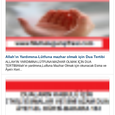
Allah’ın Yardımına-Lütfuna mazhar olmak için Dua Tertibi
ALLAH’IN YARDIMINA LÜTFUNA MAZHAR OLMAK İÇİN DUA
TERTİBİAllah’ın yardmına,Lutfuna Mazhar Olmak için okunacak Esma ve
Âyet-i Keri...