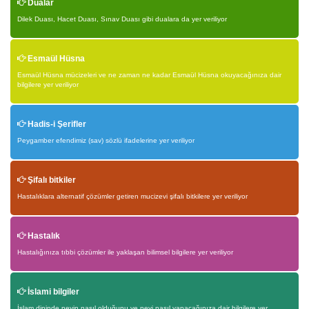
Dualar
Dilek Duası, Hacet Duası, Sınav Duası gibi dualara da yer veriliyor
Esmaül Hüsna
Esmaül Hüsna mücizeleri ve ne zaman ne kadar Esmaül Hüsna okuyacağınıza dair
bilgilere yer veriliyor
Hadis-i Şerifler
Peygamber efendimiz (sav) sözlü ifadelerine yer veriliyor
Şifalı bitkiler
Hastalıklara alternatif çözümler getiren mucizevi şifalı bitkilere yer veriliyor
Hastalık
Hastalığınıza tıbbi çözümler ile yaklaşan bilimsel bilgilere yer veriliyor
İslami bilgiler
İslam dininde neyin nasıl olduğunu ve neyi nasıl yapacağınıza dair bilgilere yer