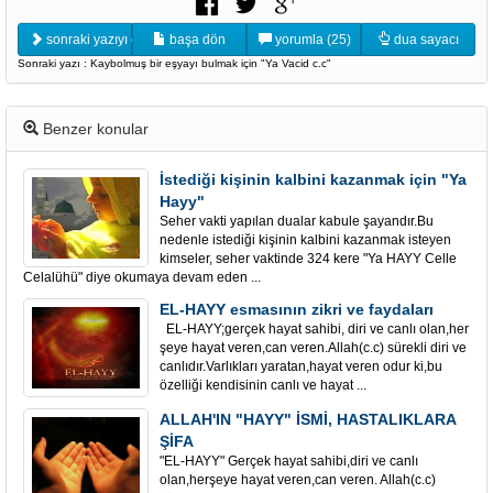
sonraki yazıyı oku
başa dön
yorumla (25)
dua sayacı
Sonraki yazı : Kaybolmuş bir eşyayı bulmak için "Ya Vacid c.c"
Benzer konular
İstediği kişinin kalbini kazanmak için "Ya
Hayy"
Seher vakti yapılan dualar kabule şayandır.Bu
nedenle istediği kişinin kalbini kazanmak isteyen
kimseler, seher vaktinde 324 kere "Ya HAYY Celle
Celalühü" diye okumaya devam eden ...
EL-HAYY esmasının zikri ve faydaları
EL-HAYY;gerçek hayat sahibi, diri ve canlı olan,her
şeye hayat veren,can veren.Allah(c.c) sürekli diri ve
canlıdır.Varlıkları yaratan,hayat veren odur ki,bu
özelliği kendisinin canlı ve hayat ...
ALLAH'IN "HAYY" İSMİ, HASTALIKLARA
ŞİFA
"EL-HAYY" Gerçek hayat sahibi,diri ve canlı
olan,herşeye hayat veren,can veren. Allah(c.c)