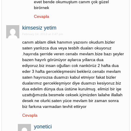
evet bende okumuştum canım çok güzel
birörnek
Cevapla
kimsesiz yetim
February 14, 2013 at 3:47 pm
canım ablam dilek hanımın yazısını okudum.bizler
saten yanlızca dua veya tesbih duaları okuyoruz
.hayırıda şerride veren cenabı mevlam.bize bazı şeyler
bazen hayırlı görünüyor aylarca yıllarca dua
ediyoruz.biz insan oğulları cok nankörüz 2 hafta dua
eder 3 hafta gercekleşmesini bekleriz.cenabı mevlam
saten hayırsızsa duamızı kabul etmiyor fakat bizler
dualarımız gercekleşmiyor diye duamızı kesiyoruz.biz
dua edelim dünya dua üstüne kurulmuş. elimizi bir işe
uzattığımızda besmele ceksek.içimizden lailahe illallah
desek ne olurki.saten yüce mevlam bir zaman sonra
biz farkına varmadan tevhit ettiryor
Cevapla
yonetici