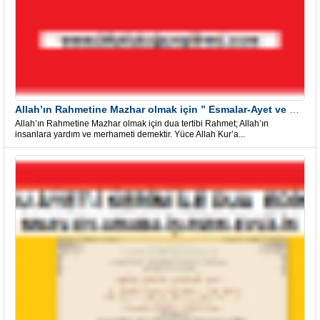
Allah’ın Rahmetine Mazhar olmak için ” Esmalar-Ayet ve Dualar”
Allah’ın Rahmetine Mazhar olmak için dua tertibi Rahmet; Allah’ın
insanlara yardım ve merhameti demektir. Yüce Allah Kur’a...