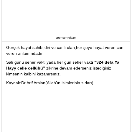
sponsor reklam
Gerçek hayat sahibi,diri ve canlı olan;her şeye hayat veren,can
veren anlamındadır.
Salı günü seher vakti yada her gün seher vakt
i “324 defa Ya
Hayy celle cellühü”
zikrine devam ederseniz istediğiniz
kimsenin kalbini kazanırsınız.
Kaynak:Dr.Arif Arslan(Allah’ın isimlerinin sırları)