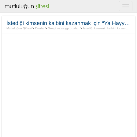
İstediği kimsenin kalbini kazanmak için “Ya Hayy c.c”
Mutluluğun Şifresi
>
Dualar
>
Sevgi ve saygı duaları
>
İstediği kimsenin kalbini kazanmak için “Ya Hayy c.c”