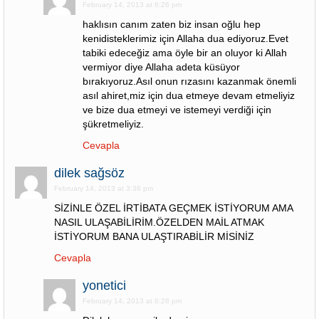
February 14, 2013 at 6:26 pm
haklısın canım zaten biz insan oğlu hep
kenidisteklerimiz için Allaha dua ediyoruz.Evet
tabiki edeceğiz ama öyle bir an oluyor ki Allah
vermiyor diye Allaha adeta küsüyor
bırakıyoruz.Asıl onun rızasını kazanmak önemli
asıl ahiret,miz için dua etmeye devam etmeliyiz
ve bize dua etmeyi ve istemeyi verdiği için
şükretmeliyiz.
Cevapla
dilek sağsöz
February 14, 2013 at 3:36 pm
SİZİNLE ÖZEL İRTİBATA GEÇMEK İSTİYORUM AMA
NASIL ULAŞABİLİRİM.ÖZELDEN MAİL ATMAK
İSTİYORUM BANA ULAŞTIRABİLİR MİSİNİZ
Cevapla
yonetici
February 14, 2013 at 6:28 pm