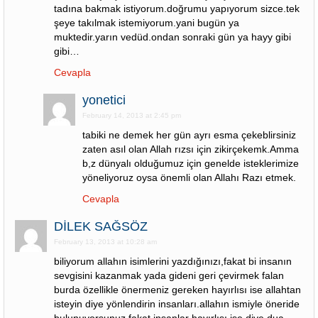
tadına bakmak istiyorum.doğrumu yapıyorum sizce.tek
şeye takılmak istemiyorum.yani bugün ya
muktedir.yarın vedüd.ondan sonraki gün ya hayy gibi
gibi…
Cevapla
yonetici
February 14, 2013 at 2:45 pm
tabiki ne demek her gün ayrı esma çekeblirsiniz
zaten asıl olan Allah rızsı için zikirçekemk.Amma
b,z dünyalı olduğumuz için genelde isteklerimize
yöneliyoruz oysa önemli olan Allahı Razı etmek.
Cevapla
DİLEK SAĞSÖZ
February 13, 2013 at 10:28 am
biliyorum allahın isimlerini yazdığınızı,fakat bi insanın
sevgisini kazanmak yada gideni geri çevirmek falan
burda özellikle önermeniz gereken hayırlısı ise allahtan
isteyin diye yönlendirin insanları.allahın ismiyle öneride