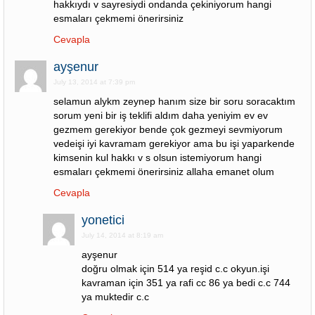
hakkıydı v sayresiydi ondanda çekiniyorum hangi
esmaları çekmemi önerirsiniz
Cevapla
ayşenur
July 13, 2014 at 7:39 pm
selamun alykm zeynep hanım size bir soru soracaktım
sorum yeni bir iş teklifi aldım daha yeniyim ev ev
gezmem gerekiyor bende çok gezmeyi sevmiyorum
vedeişi iyi kavramam gerekiyor ama bu işi yaparkende
kimsenin kul hakkı v s olsun istemiyorum hangi
esmaları çekmemi önerirsiniz allaha emanet olum
Cevapla
yonetici
July 14, 2014 at 8:19 am
ayşenur
doğru olmak için 514 ya reşid c.c okyun.işi
kavraman için 351 ya rafi cc 86 ya bedi c.c 744
ya muktedir c.c