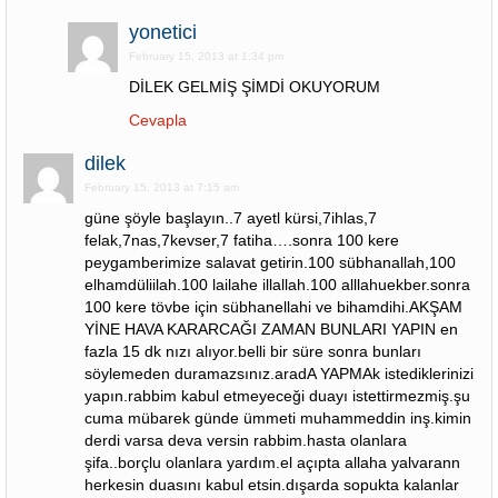
yonetici
February 15, 2013 at 1:34 pm
DİLEK GELMİŞ ŞİMDİ OKUYORUM
Cevapla
dilek
February 15, 2013 at 7:15 am
güne şöyle başlayın..7 ayetl kürsi,7ihlas,7
felak,7nas,7kevser,7 fatiha….sonra 100 kere
peygamberimize salavat getirin.100 sübhanallah,100
elhamdüliilah.100 lailahe illallah.100 alllahuekber.sonra
100 kere tövbe için sübhanellahi ve bihamdihi.AKŞAM
YİNE HAVA KARARCAĞI ZAMAN BUNLARI YAPIN en
fazla 15 dk nızı alıyor.belli bir süre sonra bunları
söylemeden duramazsınız.aradA YAPMAk istediklerinizi
yapın.rabbim kabul etmeyeceği duayı istettirmezmiş.şu
cuma mübarek günde ümmeti muhammeddin inş.kimin
derdi varsa deva versin rabbim.hasta olanlara
şifa..borçlu olanlara yardım.el açıpta allaha yalvarann
herkesin duasını kabul etsin.dışarda sopukta kalanlar