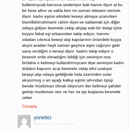
kullanmıycak.karısına sesleniyor bak hanım diyor al bu
bir kese altını ve sakla ben ne zaman istesem verirsin
diyor. kadın eşinin elindeki keseyi almaya uzanırken
bismillahirrahmanir rahim diyor.ve saklamak için diğer
odaya gidiyor besmele cekip ahşap eski bir dolap içine
koyyor.fakat eşi arkasından takip ediyor..hanımı
odadan cıkınca keseyi alıp kapılarının önündeki kuyya
atıyor.aradan hayli zaman geçince eşini cağıryor getir
sana verdiğim o keseyi diyor. kadını takip ediyor o
kesenin orda olmadığını bildiği için seviniyor.ona
birdaha o kelimeyi kullandırmıycam diye seviniyor.kadın
dolabın kapısını acıp besmele cekip elini uzatıyor
keseyi alıp odaya geldiğnde hala üzerinden sular
akıyormuş o an ayağı kalkıp eşinin alnından öpüp
bende müslüman olmak istiyorum der kelimeyi şahdet
getirip muslüman olur ve her ne işe başlarsa besmele
ceker
Cevapla
yonetici
February 14, 2013 at 6:23 pm