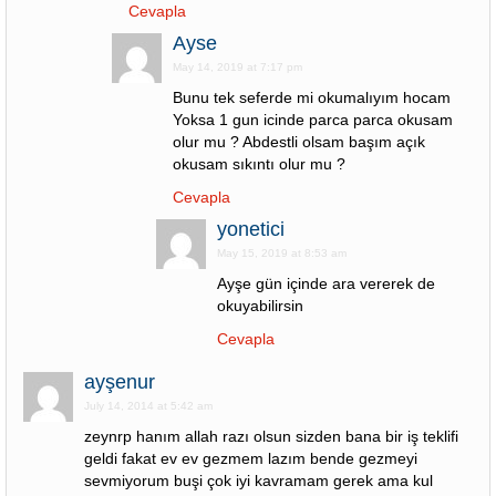
Cevapla
Ayse
May 14, 2019 at 7:17 pm
Bunu tek seferde mi okumalıyım hocam
Yoksa 1 gun icinde parca parca okusam
olur mu ? Abdestli olsam başım açık
okusam sıkıntı olur mu ?
Cevapla
yonetici
May 15, 2019 at 8:53 am
Ayşe gün içinde ara vererek de
okuyabilirsin
Cevapla
ayşenur
July 14, 2014 at 5:42 am
zeynrp hanım allah razı olsun sizden bana bir iş teklifi
geldi fakat ev ev gezmem lazım bende gezmeyi
sevmiyorum buşi çok iyi kavramam gerek ama kul