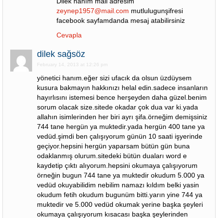
Dilek hanım mail adresim
zeynep1957@mail.com
mutlulugunşifresi
facebook sayfamdanda mesaj atabilirsiniz
Cevapla
dilek sağsöz
February 14, 2013 at 12:26 pm
yönetici hanım.eğer sizi ufacık da olsun üzdüysem
kusura bakmayın hakkınızı helal edin.sadece insanların
hayırlısını istemesi bence herşeyden daha güzel.benim
sorum olacak size.sitede okadar çok dua var ki.yada
allahın isimlerinden her biri ayrı şifa.örneğim demişsiniz
744 tane hergün ya muktedir.yada hergün 400 tane ya
vedüd.şimdi ben çalışıyorum günün 10 saati işyerinde
geçiyor.hepsini hergün yaparsam bütün gün buna
odaklanmış olurum.sitedeki bütün duaları word e
kaydetip çıktı alıyorum.hepsini okumaya çalışıyorum
örneğin bugun 744 tane ya muktedir okudum 5.000 ya
vedüd okuyabilidim nebilim namazı kıldım belki yasin
okudum fetih okudum bugunüm bitti.yarın yine 744 ya
muktedir ve 5.000 vedüd okumak yerine başka şeyleri
okumaya çalışıyorum kısacası başka şeylerinden