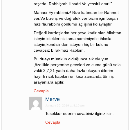
raşeda .Rabbişrah li sadri.Ve yessirli emri.”
Manası:Ey rabbimiz! Bize katından bir Rahmet
ver.Ve bize iş ve doğruluk ver bizim için başarı
hazırla.rabbim gönlümü aç işimi kolaylaştır.
Değerli kardeşlerim her şeye kadir olan Allahtan
isteyin isteklerinizi,ama samimiyetle ihlasla
isteyin,kendisinden isteyen hiç bir kulunu
cevapsız bırakmaz Rabbim.
Bu duayı mümkün olduğunca sık okuyun
,özellikle perşembe geceleri ve cuma günü sela
vakti 3,7,21 yada daha fazla okuyun dilerim
hayırlı rızık kapıları en kısa zamanda tüm iş
arayanlara açılır.
Cevapla
Merve
January 26, 2019 at 8:10 pm
Tesekkur ederim cevabiniz ilginiz icin.
Cevapla