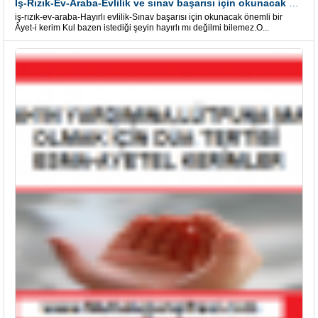
İş-Rızık-Ev-Araba-Evlilik ve sınav başarısı için okunacak Önemli bir Âyet
iş-rızık-ev-araba-Hayırlı evlilik-Sınav başarısı için okunacak önemli bir
Âyet-i kerim Kul bazen istediği şeyin hayırlı mı değilmi bilemez.O...