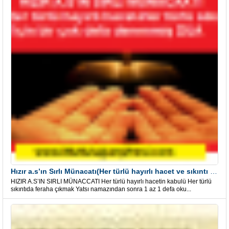
Hızır a.s’ın Sırlı Münacatı(Her türlü hayırlı hacet ve sıkıntı için)
HIZIR A.S’IN SIRLI MÜNACCATI Her türlü hayırlı hacetin kabulü Her türlü
sıkıntıda feraha çıkmak Yatsı namazından sonra 1 az 1 defa oku...