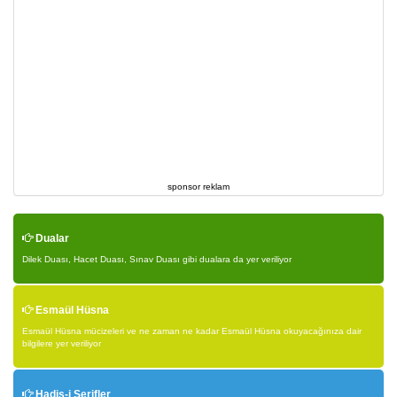
sponsor reklam
Dualar
Dilek Duası, Hacet Duası, Sınav Duası gibi dualara da yer veriliyor
Esmaül Hüsna
Esmaül Hüsna mücizeleri ve ne zaman ne kadar Esmaül Hüsna okuyacağınıza dair
bilgilere yer veriliyor
Hadis-i Şerifler