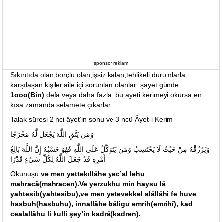
sponsor reklam
Sıkıntıda olan,borçlu olan,işsiz kalan,tehlikeli durumlarla
karşılaşan kişiler.aile içi sorunları olanlar şayet günde
1ooo(Bin)
defa veya daha fazla bu ayeti kerimeyi okursa en
kısa zamanda selamete çıkarlar.
Talak süresi 2 nci âyet’in sonu ve 3 ncü Âyet-i Kerim
وَمَن يَتَّقِ اللَّهَ يَجْعَل لَّهُ مَخْرَجًا
وَيَرْزُقْهُ مِنْ حَيْثُ لَا يَحْتَسِبُ وَمَن يَتَوَكَّلْ عَلَى اللَّهِ فَهُوَ حَسْبُهُ إِنَّ اللَّهَ بَالِغُ
أَمْرِهِ قَدْ جَعَلَ اللَّهُ لِكُلِّ شَيْءٍ قَدْرًا
Okunuşu:
ve men yettekıllâhe yec’al lehu
mahracâ(mahracen).Ve yerzukhu min haysu lâ
yahtesib(yahtesibu),ve men yetevekkel alâllâhi fe huve
hasbuh(hasbuhu), innallâhe bâligu emrih(emrihî), kad
cealallâhu li kulli şey’in kadrâ(kadren).