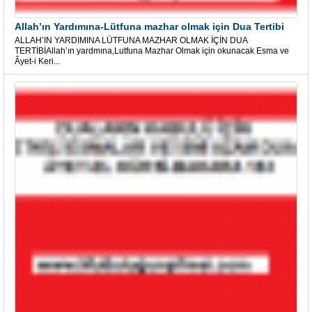
Allah’ın Yardımına-Lütfuna mazhar olmak için Dua Tertibi
ALLAH’IN YARDIMINA LÜTFUNA MAZHAR OLMAK İÇİN DUA
TERTİBİAllah’ın yardmına,Lutfuna Mazhar Olmak için okunacak Esma ve
Âyet-i Keri...