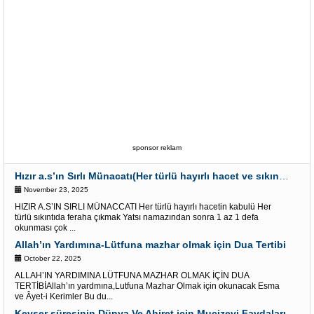
sponsor reklam
Hızır a.s’ın Sırlı Münacatı(Her türlü hayırlı hacet ve sıkıntı için)
November 23, 2025
HIZIR A.S’IN SIRLI MÜNACCATI Her türlü hayırlı hacetin kabulü Her
türlü sıkıntıda feraha çıkmak Yatsı namazından sonra 1 az 1 defa
okunması çok ...
Allah’ın Yardımına-Lütfuna mazhar olmak için Dua Tertibi
October 22, 2025
ALLAH’IN YARDIMINA LÜTFUNA MAZHAR OLMAK İÇİN DUA
TERTİBİAllah’ın yardmına,Lutfuna Mazhar Olmak için okunacak Esma
ve Âyet-i Kerimler Bu du...
Kevser süresinin Dünya Ve Ahiret için Mucizevi Faydaları