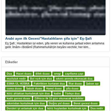
Arabi ayın ilk Gecesi”Hastalıkların şifa için” Eş-Şafi
Eş Şafi ; Hastalıkları iyi eden, şifa veren ve kullarına şefaat eden anlamına
gelir. İmâm-ı Bistâmî (Rahimehulláh)in beyânı vechile; her kim...
Etiketler
Dua
Hacet duası
dilek duası
sevgi
zayıflama çayı
mutluluk nedir
Bol rızık için dua
sıkıntı anında okunacak dua
ESMA-ÜL HÜSNA
Fakirlikten kurtaran dua
İftar duası
Şaban ayı
cuma duası
Sabah duası
Hamd duası
şifa duası
kötü ahlaktan kurtulmak için dua
kadın
Türkçe dua
kadir gecesi duası
Zilhicce ilk 10 gün okunacak tesbihler
sıkıntıdan kurtulmak için dua
Doğru yol duası
Berat gecesi duası
Dersleri iyi anlamak için dua
kötü huylardan kurtulmak için
Dua nedir