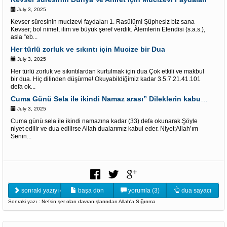
July 3, 2025
Kevser süresinin mucizevi faydaları 1. Rasûlüm! Şüphesiz biz sana
Kevser; bol nimet, ilim ve büyük şeref verdik. Âlemlerin Efendisi (s.a.s.),
asla “eb...
Her türlü zorluk ve sıkıntı için Mucize bir Dua
July 3, 2025
Her türlü zorluk ve sıkıntılardan kurtulmak için dua Çok etkili ve makbul
bir dua. Hiç dilinden düşürme! Okuyabildiğimiz kadar 3.5.7.21.41.101
defa ok...
Cuma Günü Sela ile ikindi Namaz arası” Dileklerin kabulü” İçin Âyet-i kerimler
July 3, 2025
Cuma günü sela ile ikindi namazına kadar (33) defa okunarak.Şöyle
niyet edilir ve dua edilirse Allah dualarımız kabul eder. Niyet;Allah’ım
Senin...
sonraki yazıyı oku
başa dön
yorumla (3)
dua sayacı
Sonraki yazı : Nefsin şer olan davranışlarından Allah'a Sığınma