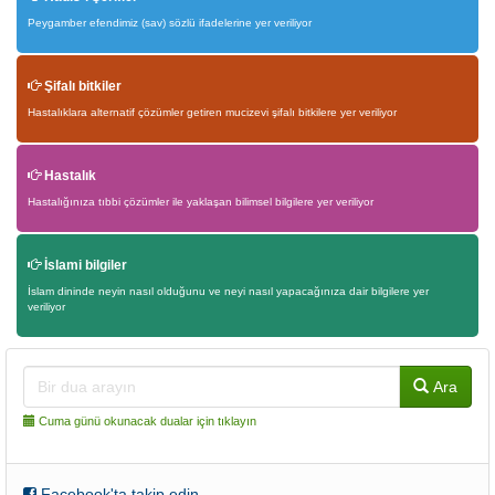
Peygamber efendimiz (sav) sözlü ifadelerine yer veriliyor
Şifalı bitkiler
Hastalıklara alternatif çözümler getiren mucizevi şifalı bitkilere yer veriliyor
Hastalık
Hastalığınıza tıbbi çözümler ile yaklaşan bilimsel bilgilere yer veriliyor
İslami bilgiler
İslam dininde neyin nasıl olduğunu ve neyi nasıl yapacağınıza dair bilgilere yer
veriliyor
Ara
Cuma günü okunacak dualar için tıklayın
Facebook'ta takip edin