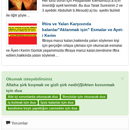
Her türlü sorun için Peygamber Efendimiz(s.a.v)'in
önerdiği ayeti kerimdir. Bu dua Talak Suresinin 2 ve
3 ayetidir. Abdullah b.Mesud(r.a) bu ayetin fazileti
ile ilğili şöyle ...
İftira ve Yalan Karşısında
kalanlar"Aklanmak için" Esmalar ve Ayet-
i Kerim
İftiraya maruz kalan,hakkında yalan söylenen kişi
için gerçeğin ortaya çıkması için okunacak esmalar
ve Âyet-i Kerim Günlük yaşamımızda iftiraya maruz kalan,kendisine iftira
edilen,hakkında yalan söylerek ...
×
Okumak isteyebilirsiniz
Allaha şirk koşmak ve gizli şirk nedir)Şirkten korunmak
için dua
Aile içi sorunlarda okunacak dua
Borçlular için okunacak dua
iş bulmak için dua
İşsiz kalanlar için dua
kendisine büyü yapıldığını zanneden için dua
Yorumlar