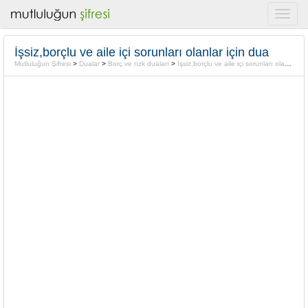
İşsiz,borçlu ve aile içi sorunları olanlar için dua
Mutluluğun Şifresi
>
Dualar
>
Borç ve rızk duaları
>
İşsiz,borçlu ve aile içi sorunları olanlar için dua