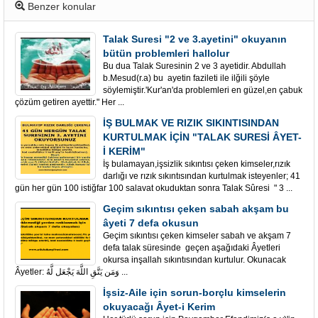
Benzer konular
Talak Suresi "2 ve 3.ayetini" okuyanın
bütün problemleri hallolur
Bu dua Talak Suresinin 2 ve 3 ayetidir. Abdullah
b.Mesud(r.a) bu ayetin fazileti ile ilğili şöyle
söylemiştir.'Kur'an'da problemleri en güzel,en çabuk
çözüm getiren ayettir." Her ...
İŞ BULMAK VE RIZIK SIKINTISINDAN
KURTULMAK İÇİN "TALAK SURESİ ÂYET-
İ KERİM"
İş bulamayan,işsizlik sıkıntısı çeken kimseler,rızık
darlığı ve rızık sıkıntısından kurtulmak isteyenler; 41
gün her gün 100 istiğfar 100 salavat okuduktan sonra Talak Sûresi " 3 ...
Geçim sıkıntısı çeken sabah akşam bu
âyeti 7 defa okusun
Geçim sıkıntısı çeken kimseler sabah ve akşam 7
defa talak süresinde geçen aşağıdaki Âyetleri
okursa inşallah sıkıntısından kurtulur. Okunacak
Âyetler: وَمَن يَتَّقِ اللَّهَ يَجْعَل لَّهُ ...
İşsiz-Aile için sorun-borçlu kimselerin
okuyacağı Âyet-i Kerim