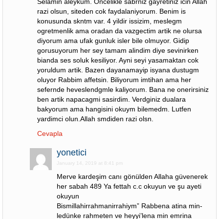
Selamin aleykum. Oncelikle sabrniz gayretiniz icin Allah
razi olsun, siteden cok faydalaniyorum. Benim is
konusunda skntm var. 4 yildir issizim, meslegm
ogretmenlik ama oradan da vazgectim artik ne olursa
diyorum ama ufak gunluk isler bile olmuyor. Gidip
gorusuyorum her sey tamam alindim diye sevinirken
bianda ses soluk kesiliyor. Ayni seyi yasamaktan cok
yoruldum artik. Bazen dayanamayip isyana dustugm
oluyor Rabbim affetsin. Biliyorum imtihan ama her
sefernde heveslendgmle kaliyorum. Bana ne onerirsiniz
ben artik napacagmi sasirdim. Verdginiz dualara
bakyorum ama hangisini okuym bilemedm. Lutfen
yardimci olun.Allah smdiden razi olsn.
Cevapla
yonetici
January 14, 2019 at 8:41 pm
Merve kardeşim canı gönülden Allaha güvenerek
her sabah 489 Ya fettah c.c okuyun ve şu ayeti
okuyun
Bismillahirrahmanirrahiym” Rabbena atina min-
ledünke rahmeten ve heyyi’lena min emrina