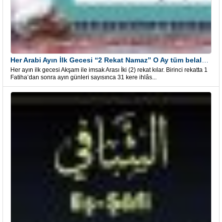
Her Arabi Ayın İlk Gecesi “2 Rekat Namaz” O Ay tüm belalardan kurtuluş
Her ayın ilk gecesi Akşam ile imsak Arası İki (2) rekat kılar. Birinci rekatta 1
Fatiha’dan sonra ayın günleri sayısınca 31 kere ihlâs...