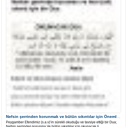
Nefsin şerrinden korunmak ve bütün sıkıntılar için Önemli bir Dua
Peygamber Efendimiz (s.a.v)’in sürekli okuduğu ve tavsiye ettiği bir Dua;
Nefsin şerrinden korunma.Ve bütün sıkıntılar için okunacak ö...