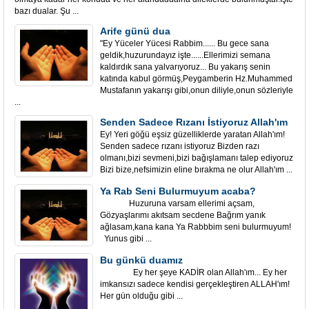
bazı dualar. Şu ...
Arife günü dua
"Ey Yüceler Yücesi Rabbim...... Bu gece sana
geldik,huzurundayız işte......Ellerimizi semana
kaldırdık sana yalvarıyoruz... Bu yakarış senin
katında kabul görmüş,Peygamberin Hz.Muhammed
Mustafanın yakarışı gibi,onun diliyle,onun sözleriyle
...
Senden Sadece Rızanı İstiyoruz Allah'ım
Ey! Yeri göğü eşsiz güzelliklerde yaratan Allah'ım!
Senden sadece rızanı istiyoruz Bizden razı
olmanı,bizi sevmeni,bizi bağışlamanı talep ediyoruz
Bizi bize,nefsimizin eline bırakma ne olur Allah'ım ...
Ya Rab Seni Bulurmuyum acaba?
Huzuruna varsam ellerimi açsam,
Gözyaşlarımı akıtsam secdene Bağrım yanık
ağlasam,kana kana Ya Rabbbim seni bulurmuyum!
Yunus gibi ...
Bu günkü duamız
Ey her şeye KADİR olan Allah'ım... Ey her
imkansızı sadece kendisi gerçekleştiren ALLAH'ım!
Her gün olduğu gibi ...