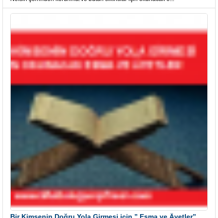
Bir Kimsenin Doğru Yola Girmesi için ” Esma ve Âyetler”