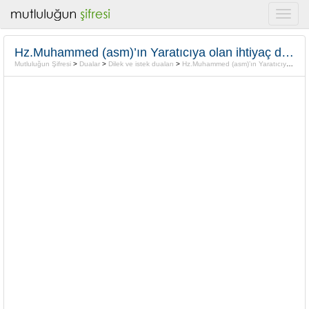
Hz.Muhammed (asm)’ın Yaratıcıya olan ihtiyaç duası
Mutluluğun Şifresi
>
Dualar
>
Dilek ve istek duaları
>
Hz.Muhammed (asm)’ın Yaratıcıya olan ihtiyaç duası