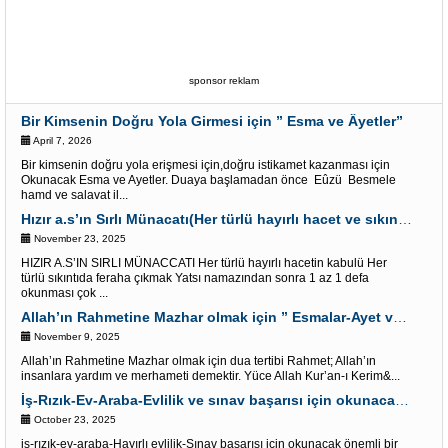
sponsor reklam
Bir Kimsenin Doğru Yola Girmesi için ” Esma ve Âyetler”
April 7, 2026
Bir kimsenin doğru yola erişmesi için,doğru istikamet kazanması için
Okunacak Esma ve Ayetler. Duaya başlamadan önce Eûzü Besmele
hamd ve salavat il...
Hızır a.s’ın Sırlı Münacatı(Her türlü hayırlı hacet ve sıkıntı için)
November 23, 2025
HIZIR A.S’IN SIRLI MÜNACCATI Her türlü hayırlı hacetin kabulü Her
türlü sıkıntıda feraha çıkmak Yatsı namazından sonra 1 az 1 defa
okunması çok ...
Allah’ın Rahmetine Mazhar olmak için ” Esmalar-Ayet ve Dualar”
November 9, 2025
Allah’ın Rahmetine Mazhar olmak için dua tertibi Rahmet; Allah’ın
insanlara yardım ve merhameti demektir. Yüce Allah Kur’an-ı Kerim&...
İş-Rızık-Ev-Araba-Evlilik ve sınav başarısı için okunacak Önemli bir Âyet
October 23, 2025
iş-rızık-ev-araba-Hayırlı evlilik-Sınav başarısı için okunacak önemli bir