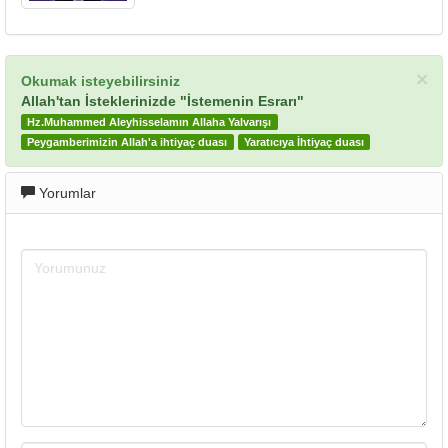
×
Okumak isteyebilirsiniz
Allah'tan İsteklerinizde "İstemenin Esrarı"
Hz.Muhammed Aleyhisselamın Allaha Yalvarışı
Peygamberimizin Allah'a ihtiyaç duası
Yaratıcıya İhtiyaç duası
Yorumlar