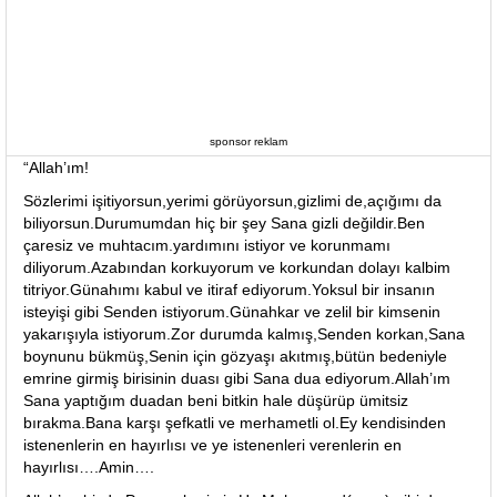
sponsor reklam
“Allah’ım!
Sözlerimi işitiyorsun,yerimi görüyorsun,gizlimi de,açığımı da
biliyorsun.Durumumdan hiç bir şey Sana gizli değildir.Ben
çaresiz ve muhtacım.yardımını istiyor ve korunmamı
diliyorum.Azabından korkuyorum ve korkundan dolayı kalbim
titriyor.Günahımı kabul ve itiraf ediyorum.Yoksul bir insanın
isteyişi gibi Senden istiyorum.Günahkar ve zelil bir kimsenin
yakarışıyla istiyorum.Zor durumda kalmış,Senden korkan,Sana
boynunu bükmüş,Senin için gözyaşı akıtmış,bütün bedeniyle
emrine girmiş birisinin duası gibi Sana dua ediyorum.Allah’ım
Sana yaptığım duadan beni bitkin hale düşürüp ümitsiz
bırakma.Bana karşı şefkatli ve merhametli ol.Ey kendisinden
istenenlerin en hayırlısı ve ye istenenleri verenlerin en
hayırlısı….Amin….