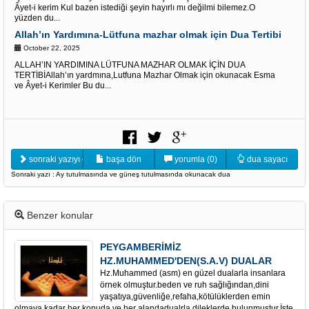
Âyet-i kerim Kul bazen istediği şeyin hayırlı mı değilmi bilemez.O
yüzden du...
Allah’ın Yardımına-Lütfuna mazhar olmak için Dua Tertibi
October 22, 2025
ALLAH’IN YARDIMINA LÜTFUNA MAZHAR OLMAK İÇİN DUA
TERTİBİAllah’ın yardmına,Lutfuna Mazhar Olmak için okunacak Esma
ve Âyet-i Kerimler Bu du...
sonraki yazıyı oku
başa dön
yorumla (0)
dua sayacı
Sonraki yazı : Ay tutulmasında ve güneş tutulmasında okunacak dua
Benzer konular
PEYGAMBERİMİZ
HZ.MUHAMMED'DEN(S.A.V) DUALAR
Hz.Muhammed (asm) en güzel dualarla insanlara
örnek olmuştur.beden ve ruh sağlığından,dini
yaşatıya,güvenliğe,refaha,kötülüklerden emin
olmaya kadar her konuda ve her alandadualrla dileklerde bulunmuştur.İşte