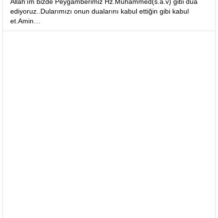
Allah’ım bizde Peygamberimiz Hz.Muhammed(s.a.v) gibi dua
ediyoruz..Dularımızı onun dualarını kabul ettiğin gibi kabul
et.Amin…