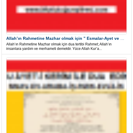
Allah’ın Rahmetine Mazhar olmak için ” Esmalar-Ayet ve Dualar”
Allah’ın Rahmetine Mazhar olmak için dua tertibi Rahmet; Allah’ın
insanlara yardım ve merhameti demektir. Yüce Allah Kur’a...