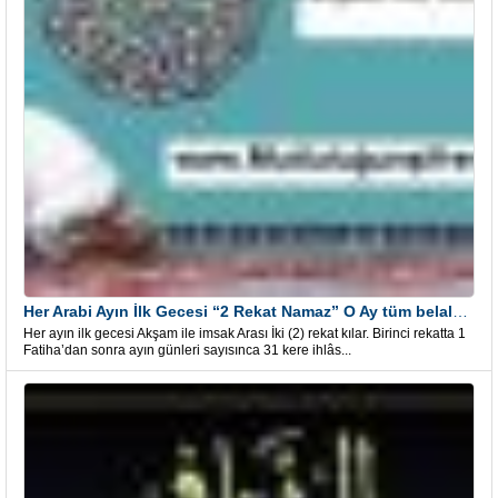
Her Arabi Ayın İlk Gecesi “2 Rekat Namaz” O Ay tüm belalardan kurtuluş
Her ayın ilk gecesi Akşam ile imsak Arası İki (2) rekat kılar. Birinci rekatta 1
Fatiha’dan sonra ayın günleri sayısınca 31 kere ihlâs...