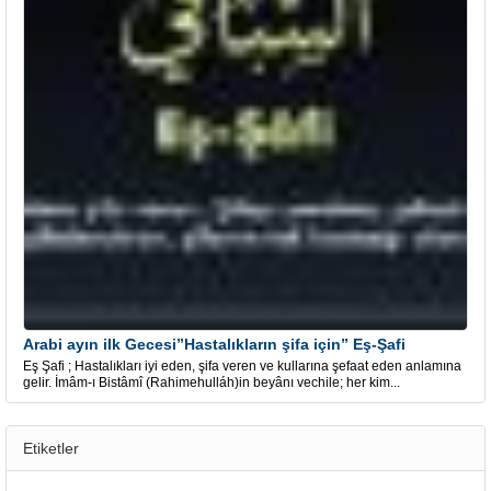
Arabi ayın ilk Gecesi”Hastalıkların şifa için” Eş-Şafi
Eş Şafi ; Hastalıkları iyi eden, şifa veren ve kullarına şefaat eden anlamına
gelir. İmâm-ı Bistâmî (Rahimehulláh)in beyânı vechile; her kim...
Etiketler