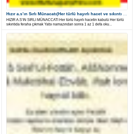
Hızır a.s’ın Sırlı Münacatı(Her türlü hayırlı hacet ve sıkıntı için)
HIZIR A.S’IN SIRLI MÜNACCATI Her türlü hayırlı hacetin kabulü Her türlü
sıkıntıda feraha çıkmak Yatsı namazından sonra 1 az 1 defa oku...