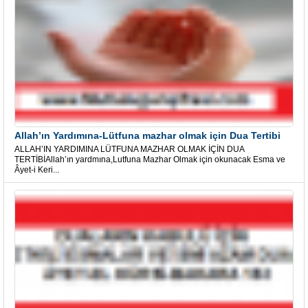
Allah’ın Yardımına-Lütfuna mazhar olmak için Dua Tertibi
ALLAH’IN YARDIMINA LÜTFUNA MAZHAR OLMAK İÇİN DUA
TERTİBİAllah’ın yardmına,Lutfuna Mazhar Olmak için okunacak Esma ve
Âyet-i Keri...