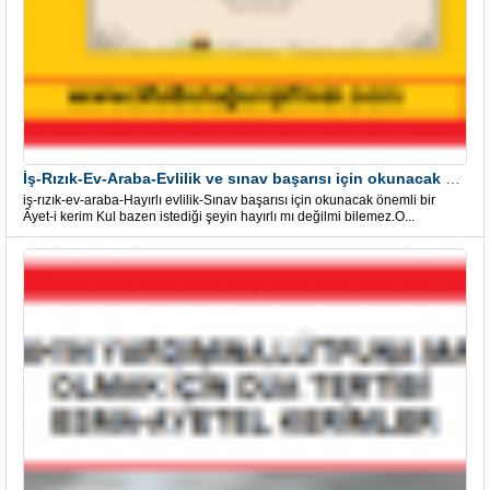
İş-Rızık-Ev-Araba-Evlilik ve sınav başarısı için okunacak Önemli bir Âyet
iş-rızık-ev-araba-Hayırlı evlilik-Sınav başarısı için okunacak önemli bir
Âyet-i kerim Kul bazen istediği şeyin hayırlı mı değilmi bilemez.O...