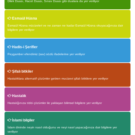
Dilek Duası, Hacet Duası, Sınav Duası gibi dualara da yer veriliyor
Esmaül Hüsna
Esmaül Hüsna mücizeleri ve ne zaman ne kadar Esmaül Hüsna okuyacağınıza dair
bilgilere yer veriliyor
Hadis-i Şerifler
Peygamber efendimiz (sav) sözlü ifadelerine yer veriliyor
Şifalı bitkiler
Hastalıklara alternatif çözümler getiren mucizevi şifalı bitkilere yer veriliyor
Hastalık
Hastalığınıza tıbbi çözümler ile yaklaşan bilimsel bilgilere yer veriliyor
İslami bilgiler
İslam dininde neyin nasıl olduğunu ve neyi nasıl yapacağınıza dair bilgilere yer
veriliyor