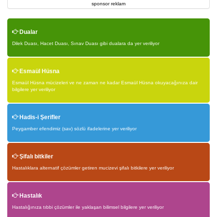
sponsor reklam
Dualar
Dilek Duası, Hacet Duası, Sınav Duası gibi dualara da yer veriliyor
Esmaül Hüsna
Esmaül Hüsna mücizeleri ve ne zaman ne kadar Esmaül Hüsna okuyacağınıza dair
bilgilere yer veriliyor
Hadis-i Şerifler
Peygamber efendimiz (sav) sözlü ifadelerine yer veriliyor
Şifalı bitkiler
Hastalıklara alternatif çözümler getiren mucizevi şifalı bitkilere yer veriliyor
Hastalık
Hastalığınıza tıbbi çözümler ile yaklaşan bilimsel bilgilere yer veriliyor