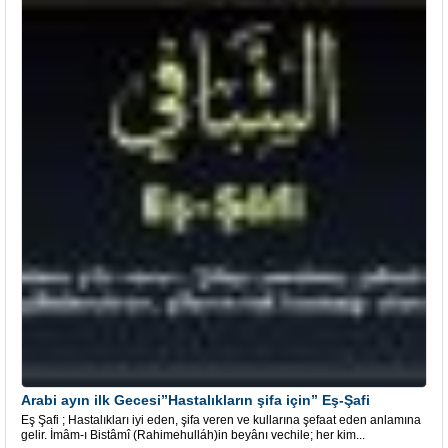
Arabi ayın ilk Gecesi”Hastalıkların şifa için” Eş-Şafi
Eş Şafi ; Hastalıkları iyi eden, şifa veren ve kullarına şefaat eden anlamına
gelir. İmâm-ı Bistâmî (Rahimehulláh)in beyânı vechile; her kim...