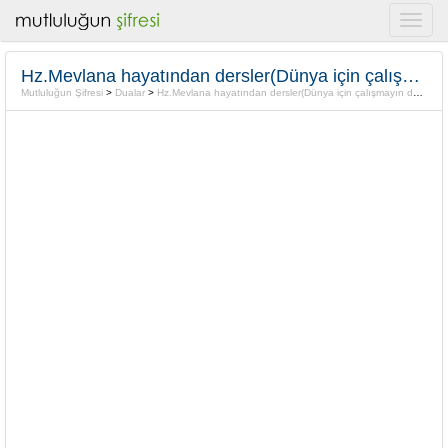
Hz.Mevlana hayatından dersler(Dünya için çalışmayın demiyorum!Dünya malının muhabbetini kalbinize koymayın”
Mutluluğun Şifresi
>
Dualar
>
Hz.Mevlana hayatından dersler(Dünya için çalışmayın demiyorum!Dünya malının muhabbetini kalbinize koymayın”