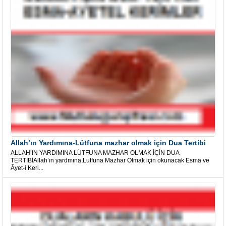
Allah’ın Yardımına-Lütfuna mazhar olmak için Dua Tertibi
ALLAH’IN YARDIMINA LÜTFUNA MAZHAR OLMAK İÇİN DUA
TERTİBİAllah’ın yardmına,Lutfuna Mazhar Olmak için okunacak Esma ve
Âyet-i Keri...