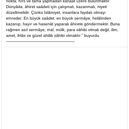
nokta; hırs ve tamâ yapmadan kanâat üzere bulunmaktır.
Dünyâda, âhiret saâdeti için çalışmalı, kazanmalı, niyeti
düzeltmelidir. Çünkü İslâmiyet, insanlara faydalı olmayı
emreder. En büyük saâdet, en büyük sermâye, helâlinden
kazanıp, hayır ve hasenât yaparak âhirete göndermektir. Buna
rağmen asıl sermâye, mal, mülk, para sâhibi olmak değil, ilim,
amel, ihlâs ve güzel ahlâk sâhibi olmaktır.” buyurdu.
—————————————————