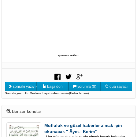
sponsor reklam
sonraki yazıyı oku
başa dön
yorumla (0)
dua sayacı
Sonraki yazı : Hz.Mevlana hayatından dersler(Helva tepsisi)
Benzer konular
Mutluluk ve güzel haberler almak için
okunacak " Âyet-i Kerim"