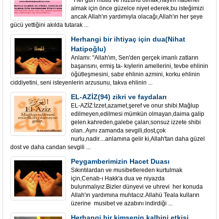
Her gün mutlu ve huzurlu olmak,hayırlı haberler
almak için önce güzelce niyet ederek,bu isteğimizi
ancak Allah'ın yardımıyla olacağı,Allah'ın her şeye
gücü yettiğini akılda tutarak ...
Herhangi bir ihtiyaç için dua(Nihat
Hatipoğlu)
Anlamı: "Allah'ım, Sen'den gerçek imanlı zatların
başarısını, ermiş ta- kıylerin amellerini, tevbe ehlinin
öğütleşmesini, sabır ehlinin azmini, korku ehlinin
ciddiyetini, seni isteyenlerin arzusunu, takva ehlinin ...
EL-AZİZ(94) zikri ve faydaları
EL-AZİZ:İzzet,azamet,şeref ve onur shibi.Mağlup
edilmeyen,edilmesi mümkün olmayan,daima galip
gelen.kahreden,galebe çalan;sonsuz izzete shibi
olan..Aynı zamanda sevgili,dost,çok
nurlu,nadir....anlamına gelir ki,Allah'tan daha güzel
dost ve daha candan sevgili ...
Peygamberimizin Hacet Duası
Sıkıntılardan ve musibetlereden kurtulmak
için,Cenab-ı Hakk'a dua ve niyazda
bulunmalıyız.Bizler dünyevi ve uhrevi her konuda
Allah'ın yardımına muhtacız.Allahü Teala kulların
üzerine musibet ve azabını indirdiği ...
Herhangi bir kimsenin kalbini etkisi