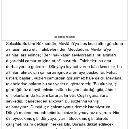
sponsor reklam
Selçuklu Sultânı Rükneddîn, Mevlânâ’ya beş kese altın gönderip
almasını arzu etti. Talebelerinden Mecdüddîn, Mevlânâ’ya
altınları arz edince; “Beni hakîkaten seviyorsanız, bu altınları
dışarıdaki çamurun içine atın!” buyurdu. Talebeleri bu emri
derhal yerine getirdiler. Dünyâya kıymet veren bâzı kimseler, bu
altınları almak için çamurun içinde aramaya başladılar. Fakat
üstleri, başları, yüzleri çamurdan görünmez hâle geldi. Mevlânâ,
talebelerine onların bu vaziyetlerini göstererek; “Bu altınlar, şu
gördüğünüz dünyâ ehlinin üstünü başını batırdığı gibi, âhiret
ehli olanların da kalbini karartır, kirletir. Çeşitli günahlara
sevkedip, ibâdetlerden alıkoyar. Bu sözlerimi yanlış
anlamayınız. Dünyâ için çalışmayınız demek istemiyorum.
Dünyâ malının muhabbetini kalbinize koymayınız diyorum. Hiç
ölmeyecekmiş gibi dünyâya, yarın ölecekmiş gibi âhirete
çalışmak lâzım geldiğini herkes bilir. Burada dikkat edilecek