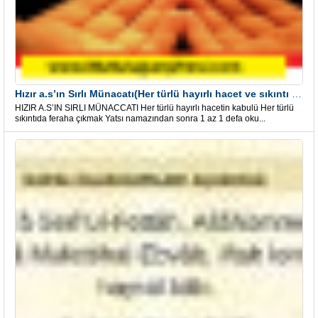
Hızır a.s’ın Sırlı Münacatı(Her türlü hayırlı hacet ve sıkıntı için)
HIZIR A.S’IN SIRLI MÜNACCATI Her türlü hayırlı hacetin kabulü Her türlü
sıkıntıda feraha çıkmak Yatsı namazından sonra 1 az 1 defa oku...