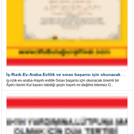
İş-Rızık-Ev-Araba-Evlilik ve sınav başarısı için okunacak Önemli bir Âyet
iş-rızık-ev-araba-Hayırlı evlilik-Sınav başarısı için okunacak önemli bir
Âyet-i kerim Kul bazen istediği şeyin hayırlı mı değilmi bilemez.O...