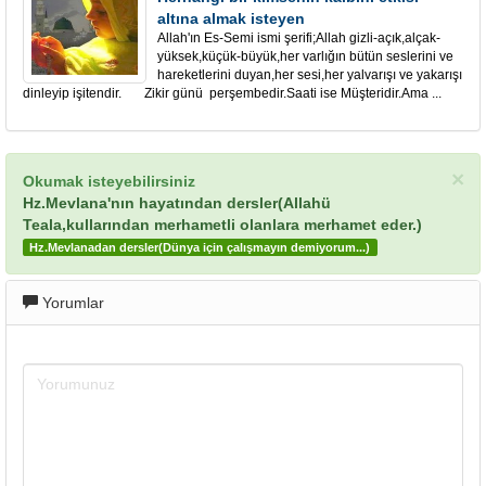
altına almak isteyen
Allah'ın Es-Semi ismi şerifi;Allah gizli-açık,alçak-
yüksek,küçük-büyük,her varlığın bütün seslerini ve
hareketlerini duyan,her sesi,her yalvarışı ve yakarışı
dinleyip işitendir. Zikir günü perşembedir.Saati ise Müşteridir.Ama ...
×
Okumak isteyebilirsiniz
Hz.Mevlana'nın hayatından dersler(Allahü
Teala,kullarından merhametli olanlara merhamet eder.)
Hz.Mevlanadan dersler(Dünya için çalışmayın demiyorum...)
Yorumlar