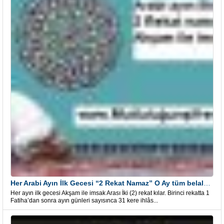
Her Arabi Ayın İlk Gecesi “2 Rekat Namaz” O Ay tüm belalardan kurtuluş
Her ayın ilk gecesi Akşam ile imsak Arası İki (2) rekat kılar. Birinci rekatta 1
Fatiha’dan sonra ayın günleri sayısınca 31 kere ihlâs...