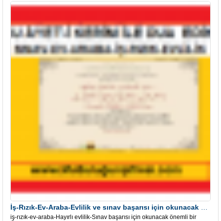
İş-Rızık-Ev-Araba-Evlilik ve sınav başarısı için okunacak Önemli bir Âyet
iş-rızık-ev-araba-Hayırlı evlilik-Sınav başarısı için okunacak önemli bir