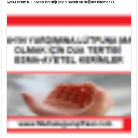
Âyet-i kerim Kul bazen istediği şeyin hayırlı mı değilmi bilemez.O...