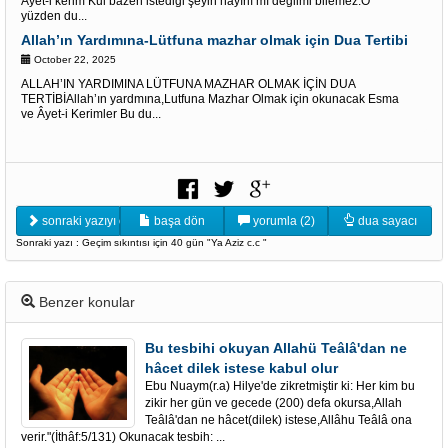
Âyet-i kerim Kul bazen istediği şeyin hayırlı mı değilmi bilemez.O
yüzden du...
Allah’ın Yardımına-Lütfuna mazhar olmak için Dua Tertibi
October 22, 2025
ALLAH’IN YARDIMINA LÜTFUNA MAZHAR OLMAK İÇİN DUA
TERTİBİAllah’ın yardmına,Lutfuna Mazhar Olmak için okunacak Esma
ve Âyet-i Kerimler Bu du...
sonraki yazıyı oku
başa dön
yorumla (2)
dua sayacı
Sonraki yazı : Geçim sıkıntısı için 40 gün "Ya Aziz c.c "
Benzer konular
Bu tesbihi okuyan Allahü Teâlâ'dan ne
hâcet dilek istese kabul olur
Ebu Nuaym(r.a) Hilye'de zikretmiştir ki: Her kim bu
zikir her gün ve gecede (200) defa okursa,Allah
Teâlâ'dan ne hâcet(dilek) istese,Allâhu Teâlâ ona
verir."(İthâf:5/131) Okunacak tesbih: ...