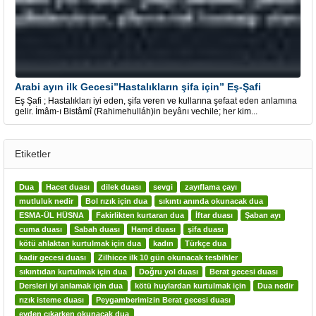
Arabi ayın ilk Gecesi”Hastalıkların şifa için” Eş-Şafi
Eş Şafi ; Hastalıkları iyi eden, şifa veren ve kullarına şefaat eden anlamına
gelir. İmâm-ı Bistâmî (Rahimehulláh)in beyânı vechile; her kim...
Etiketler
Dua
Hacet duası
dilek duası
sevgi
zayıflama çayı
mutluluk nedir
Bol rızık için dua
sıkıntı anında okunacak dua
ESMA-ÜL HÜSNA
Fakirlikten kurtaran dua
İftar duası
Şaban ayı
cuma duası
Sabah duası
Hamd duası
şifa duası
kötü ahlaktan kurtulmak için dua
kadın
Türkçe dua
kadir gecesi duası
Zilhicce ilk 10 gün okunacak tesbihler
sıkıntıdan kurtulmak için dua
Doğru yol duası
Berat gecesi duası
Dersleri iyi anlamak için dua
kötü huylardan kurtulmak için
Dua nedir
rızık isteme duası
Peygamberimizin Berat gecesi duası
evden çıkarken okunacak dua