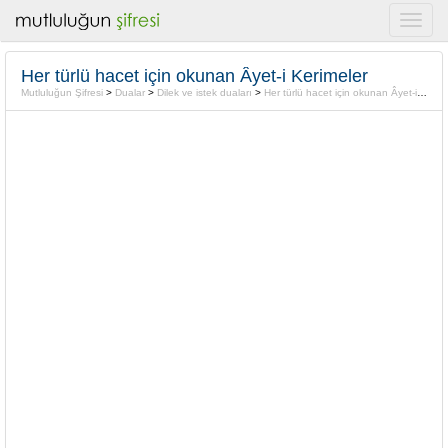
Her türlü hacet için okunan Âyet-i Kerimeler
Mutluluğun Şifresi
>
Dualar
>
Dilek ve istek duaları
>
Her türlü hacet için okunan Âyet-i Kerimeler