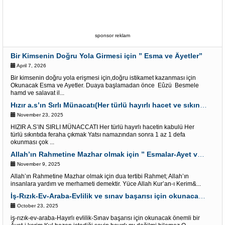
sponsor reklam
Bir Kimsenin Doğru Yola Girmesi için ” Esma ve Âyetler”
April 7, 2026
Bir kimsenin doğru yola erişmesi için,doğru istikamet kazanması için
Okunacak Esma ve Ayetler. Duaya başlamadan önce Eûzü Besmele
hamd ve salavat il...
Hızır a.s’ın Sırlı Münacatı(Her türlü hayırlı hacet ve sıkıntı için)
November 23, 2025
HIZIR A.S’IN SIRLI MÜNACCATI Her türlü hayırlı hacetin kabulü Her
türlü sıkıntıda feraha çıkmak Yatsı namazından sonra 1 az 1 defa
okunması çok ...
Allah’ın Rahmetine Mazhar olmak için ” Esmalar-Ayet ve Dualar”
November 9, 2025
Allah’ın Rahmetine Mazhar olmak için dua tertibi Rahmet; Allah’ın
insanlara yardım ve merhameti demektir. Yüce Allah Kur’an-ı Kerim&...
İş-Rızık-Ev-Araba-Evlilik ve sınav başarısı için okunacak Önemli bir Âyet
October 23, 2025
iş-rızık-ev-araba-Hayırlı evlilik-Sınav başarısı için okunacak önemli bir