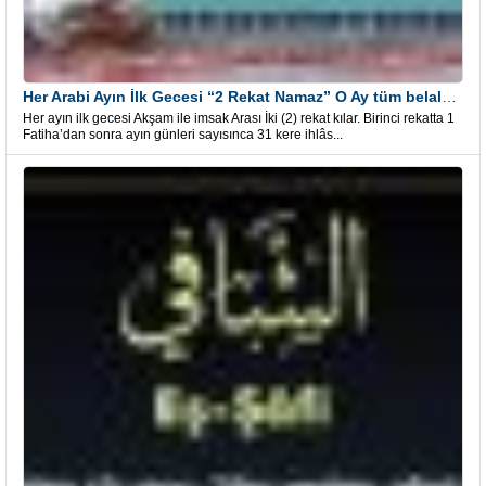
Her Arabi Ayın İlk Gecesi “2 Rekat Namaz” O Ay tüm belalardan kurtuluş
Her ayın ilk gecesi Akşam ile imsak Arası İki (2) rekat kılar. Birinci rekatta 1
Fatiha’dan sonra ayın günleri sayısınca 31 kere ihlâs...