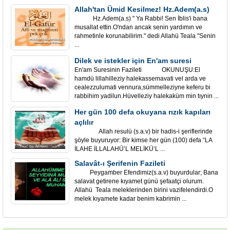
Allah'tan Ümid Kesilmez! Hz.Adem(a.s)
Hz.Adem(a.s) " Ya Rabbi! Sen İblis'i bana
musallat ettin.O'ndan ancak senin yardımın ve
rahmetinle korunabilirim." dedi Allahü Teala "Senin
...
Dilek ve istekler için En'am suresi
En'am Suresinin Fazileti OKUNUŞU:El
hamdü lillahilleziy halekassemavati vel arda ve
cealezzulumati vennura,sümmelleziyne keferu bi
rabbihim yadilun.Hüvelleziy halekaküm min tıynin ...
Her gün 100 defa okuyana rızık kapıları
açlılır
Allah resulü (s.a.v) bir hadis-i şeriflerinde
şöyle buyuruyor: Bir kimse her gün (100) defa “LA
İLAHE İLLALAHÜ’L MELİKÜ’L ...
Salavât-ı Şerifenin Fazileti
Peygamber Efendimiz(s.a.v) buyurdular; Bana
salavat getirene kıyamet günü şefaatçi olurum.
Allahü Teala meleklerinden birini vazifelendirdi.O
melek kıyamete kadar benim kabrimin ...