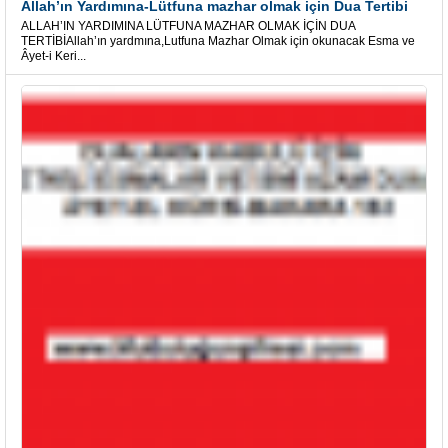
Allah’ın Yardımına-Lütfuna mazhar olmak için Dua Tertibi
ALLAH’IN YARDIMINA LÜTFUNA MAZHAR OLMAK İÇİN DUA
TERTİBİAllah’ın yardmına,Lutfuna Mazhar Olmak için okunacak Esma ve
Âyet-i Keri...