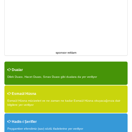
sponsor reklam
Dualar
Dilek Duası, Hacet Duası, Sınav Duası gibi dualara da yer veriliyor
Esmaül Hüsna
Esmaül Hüsna mücizeleri ve ne zaman ne kadar Esmaül Hüsna okuyacağınıza dair
bilgilere yer veriliyor
Hadis-i Şerifler
Peygamber efendimiz (sav) sözlü ifadelerine yer veriliyor