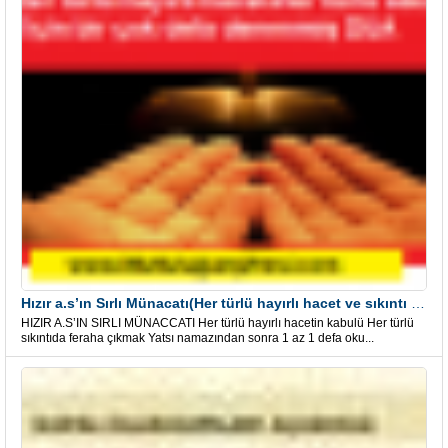
Hızır a.s’ın Sırlı Münacatı(Her türlü hayırlı hacet ve sıkıntı için)
HIZIR A.S’IN SIRLI MÜNACCATI Her türlü hayırlı hacetin kabulü Her türlü
sıkıntıda feraha çıkmak Yatsı namazından sonra 1 az 1 defa oku...