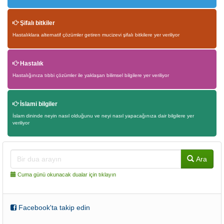
Şifalı bitkiler
Hastalıklara alternatif çözümler getiren mucizevi şifalı bitkilere yer veriliyor
Hastalık
Hastalığınıza tıbbi çözümler ile yaklaşan bilimsel bilgilere yer veriliyor
İslami bilgiler
İslam dininde neyin nasıl olduğunu ve neyi nasıl yapacağınıza dair bilgilere yer
veriliyor
Ara
Cuma günü okunacak dualar için tıklayın
Facebook'ta takip edin