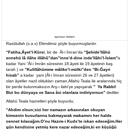
sponsor reklam
Rasûlullah (s.a.v) Efendimiz şöyle buyurmuşlardır.
“Fatiha,Âyet’l-Kürsi
, bir de Âl-i İmran’da
“Şehide’llâhü
ennehü lâ ilâhe illâhû”dan”inne’d-dine inde’llâhi’l-İslam”
a
kadar Yani “Âl-i İmrân sûresinin 18.âyeti ile 19.âyetinin baş
tarafı ) ve
“Kulillâhümme mâlike’l-mülki”den “Bi-Ğayri
hisab”
a kadar yani (Âl-i İmran sûresinin 26 ve 27 âyetleri)
olan âyetler nazil oldukları zaman,Allahü Teala ile aralarında hiç
bir perde bulunmaksızın Arş-ı ilahi’ye yapışarak
” Ya Rabbi!
Bizi bu dünyaya ve Sana âsi olanlara indiriyorsun”
dediler.
Allahü Teala hazretleri şöyle buyurdu;
“Ahdim olsun;sizi her namazın arkasından okuyan
kimsenin kusurlarına bakmayarak makamını her halde
cennet kılacağım.O’nu Hazıre-i Kuds’te iskan edeceğim.Her
gün kendisine yetmiş kere nazar edeceğim,ki en küçüğü