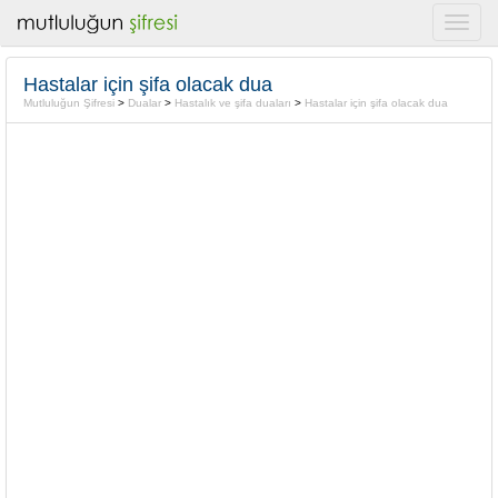
Hastalar için şifa olacak dua
Mutluluğun Şifresi
>
Dualar
>
Hastalık ve şifa duaları
>
Hastalar için şifa olacak dua