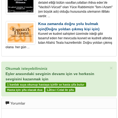
delalet ettiği bütün vasıfları,sıfatları ihtiva eder.Ve
"Vacibü'l-Vücud" olan Yüce Rabbimizin "İsm-i Azam"
(en büyük adı) olduğu hususunda ulemanın ittifakı
vardır. ...
Kısa zamanda doğru yolu bulmak
için(Doğru yoldan çıkmış kişi için)
Kuvvet ve kudret sahipleri üzerinde isteği gibi
tasarruf eden her mevcuda kuvvet ve kudreti altında
tutan Allahü Teala hazretleridir. Doğru yoldan çıkmış
olana her gün ...
×
Okumak isteyebilirsiniz
Eşler arasındaki sevginin devamı için ve herkesin
sevgisini kazanmak için
1 bardak suya okunup hastaya içirilir se hasta şifa bulur
Hasta için şifa olacak dua
Lâfza-i Celal ile şifa
Yorumlar