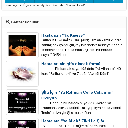
Sonraki yazı : Öğrenme kabiliyetini artıran dua "Lâfza-i Celal"
Benzer konular
Hasta için "Ya Kaviyy"
Allah'ın EL-KAVİYY İsmi şerifi; Tam ve kamil kudret
sahibi; pek çok güçlü,kayıtsız şartsız herşeye Kaadir
manasındadır. Hasta olan kişi için; Bir bardak
suya "13454 kere ...
Hastalar için şifa olacak formül
Bir bardak suya 198 defa "Yâ Allah c.c" 40
kere "Fatiha suresi" ve 7 defa "Ayetül Kürsi" ...
Şİfa İçin "Ya Rahman Celle Celalühü"
Okuyun
Her gün,bir bardak suya (298) kere " Ya
Rahman Celle Celalühü " okuyup içen hasta,Allahü
Teala'nın izniyle Şifa bulur. Ruh ...
Hastalara "Ya Allah" Zikri ile Şifa
"Allah" Lahza-ı Celali, diğer mübarek isimlerinin