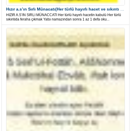
Hızır a.s’ın Sırlı Münacatı(Her türlü hayırlı hacet ve sıkıntı için)
HIZIR A.S’IN SIRLI MÜNACCATI Her türlü hayırlı hacetin kabulü Her türlü
sıkıntıda feraha çıkmak Yatsı namazından sonra 1 az 1 defa oku...