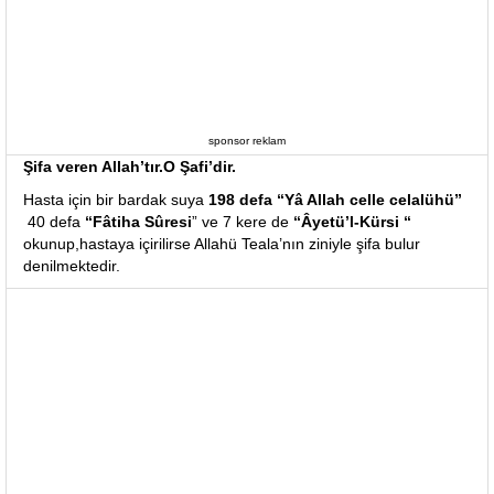
sponsor reklam
Şifa veren Allah’tır.O Şafi’dir.
Hasta için bir bardak suya
198 defa “Yâ Allah celle celalühü”
40 defa
“Fâtiha Sûresi
” ve 7 kere de
“Âyetü’l-Kürsi “
okunup,hastaya içirilirse Allahü Teala’nın ziniyle şifa bulur
denilmektedir.