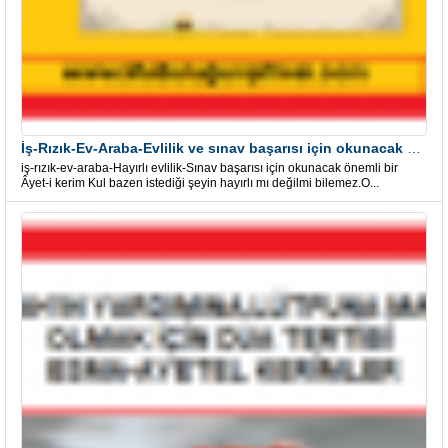
İş-Rızık-Ev-Araba-Evlilik ve sınav başarısı için okunacak Önemli bir Âyet
iş-rızık-ev-araba-Hayırlı evlilik-Sınav başarısı için okunacak önemli bir
Âyet-i kerim Kul bazen istediği şeyin hayırlı mı değilmi bilemez.O...