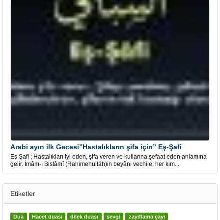
Arabi ayın ilk Gecesi”Hastalıkların şifa için” Eş-Şafi
Eş Şafi ; Hastalıkları iyi eden, şifa veren ve kullarına şefaat eden anlamına
gelir. İmâm-ı Bistâmî (Rahimehulláh)in beyânı vechile; her kim...
Etiketler
Dua
Hacet duası
dilek duası
sevgi
zayıflama çayı