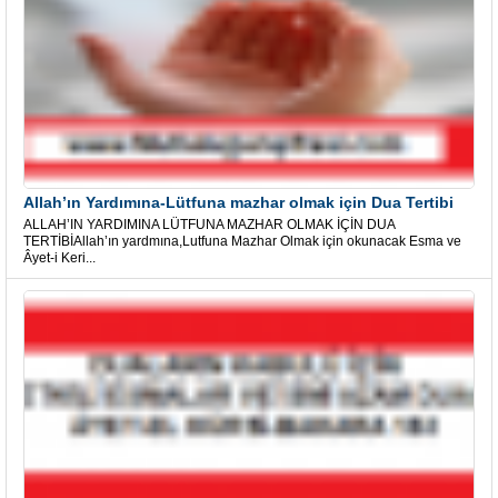
Allah’ın Yardımına-Lütfuna mazhar olmak için Dua Tertibi
ALLAH’IN YARDIMINA LÜTFUNA MAZHAR OLMAK İÇİN DUA
TERTİBİAllah’ın yardmına,Lutfuna Mazhar Olmak için okunacak Esma ve
Âyet-i Keri...