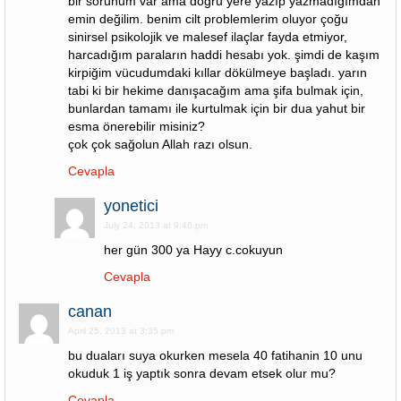
bir sorunum var ama doğru yere yazıp yazmadığımdan
emin değilim. benim cilt problemlerim oluyor çoğu
sinirsel psikolojik ve malesef ilaçlar fayda etmiyor,
harcadığım paraların haddi hesabı yok. şimdi de kaşım
kirpiğim vücudumdaki kıllar dökülmeye başladı. yarın
tabi ki bir hekime danışacağım ama şifa bulmak için,
bunlardan tamamı ile kurtulmak için bir dua yahut bir
esma önerebilir misiniz?
çok çok sağolun Allah razı olsun.
Cevapla
yonetici
July 24, 2013 at 9:46 pm
her gün 300 ya Hayy c.cokuyun
Cevapla
canan
April 25, 2013 at 3:35 pm
bu duaları suya okurken mesela 40 fatihanin 10 unu
okuduk 1 iş yaptık sonra devam etsek olur mu?
Cevapla