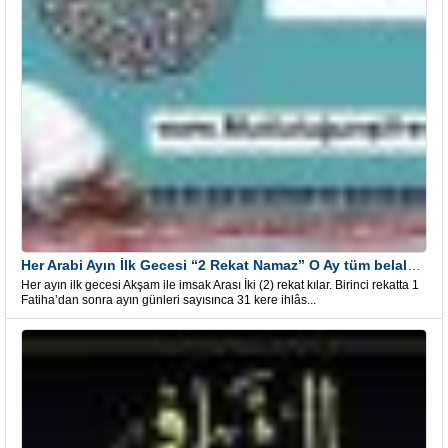
Her Arabi Ayın İlk Gecesi “2 Rekat Namaz” O Ay tüm belalardan kurtuluş
Her ayın ilk gecesi Akşam ile imsak Arası İki (2) rekat kılar. Birinci rekatta 1
Fatiha’dan sonra ayın günleri sayısınca 31 kere ihlâs...