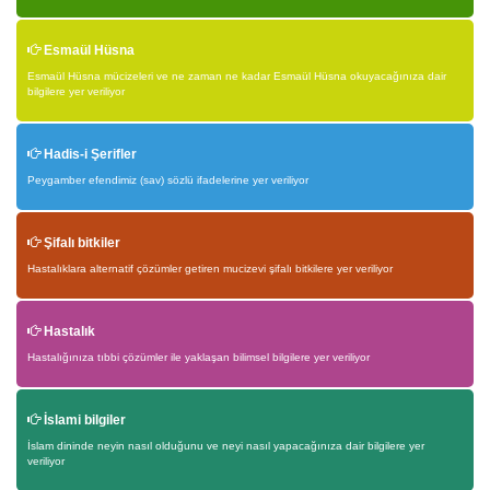
Esmaül Hüsna
Esmaül Hüsna mücizeleri ve ne zaman ne kadar Esmaül Hüsna okuyacağınıza dair
bilgilere yer veriliyor
Hadis-i Şerifler
Peygamber efendimiz (sav) sözlü ifadelerine yer veriliyor
Şifalı bitkiler
Hastalıklara alternatif çözümler getiren mucizevi şifalı bitkilere yer veriliyor
Hastalık
Hastalığınıza tıbbi çözümler ile yaklaşan bilimsel bilgilere yer veriliyor
İslami bilgiler
İslam dininde neyin nasıl olduğunu ve neyi nasıl yapacağınıza dair bilgilere yer
veriliyor