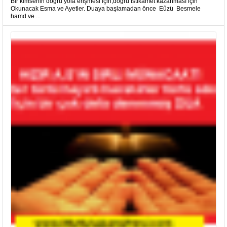
Bir kimsenin doğru yola erişmesi için,doğru istikamet kazanması için
Okunacak Esma ve Ayetler. Duaya başlamadan önce Eûzü Besmele
hamd ve ...