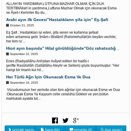
ALLAH’IN YARDIMINA LÜTFUNA MAZHAR OLMAK İÇİN DUA
TERTİBİAllah’ın yardmına,Lutfuna Mazhar Olmak için okunacak Esma
ve Âyet-i Kerimler Bu du...
Arabi ayın ilk Gecesi”Hastalıkların şifa için” Eş-Şafi
October 21, 2025
Eş Şafi ; Hastalıkları iyi eden, şifa veren ve kullarına şefaat
eden anlamına gelir. İmâm-ı Bistâmî (Rahimehulláh)in beyânı vechile;
her kim ru’...
Hicri ayın başında” Hilal görüldüğünde”Göz rahatsızlığının şifası için Fatiha süresi oku
September 22, 2025
Enes (Radıyallâhu Anh)dan rivâyet edilen bir hadîs-i
şerifte Rasûlüllâh (Sallâllâhu Aleyhi ve Sellem) şöyle buyurmuştur: “Her
hangi bir imanlı kul hil...
Her Türlü Ağrı İçin Okunacak Esma Ve Dua
September 16, 2025
Vücudumuzun her yerinde olan tüm ağrılar için okunacak Esma ve Dua
:Okunacak Esma Ya Kayyum celle celalühü:Gökleri ve yeri,bütün
mahlukatı ayakta tut...
sonraki yazıyı oku
başa dön
yorumla (4)
dua sayacı