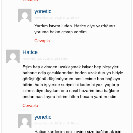
yonetici
November 14, 2018 at 11:39 am
Yardım istyrm lütfen..Hatice diye yazdığınız
yoruma bakın cevap verdim
Cevapla
Hatice
November 13, 2018 at 10:36 pm
Eşim hep evimden uzaklaşmak istiyor hep birşeyleri
bahane edip çocuklarmdan bnden uzak duruyo biriyle
görüştüğünü düşünüyorum nasıl evime bna bağlaya
bilirim hata iş yeride suriyeli bi kadın bi yazı yaptırıp
icirmis diye duydum onu nasıl bozarim bna bağlanır
ondan nasıl ayıra bilirim lütfen hocam yardım edin
Cevapla
yonetici
November 14, 2018 at 11:39 am
Hatice kardeşim eşini evine size bağlamak için