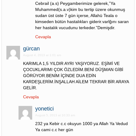
Cebrail (a.s) Peygamberimize gelerek,”Ya
Muhammed(s.a.v)kim bu tertip üzere okunmuş
sudan üst üste 7 gün içerse, Allahü Teala o
kimseden bütün hastalıkları giderir.varlğını saran
her hastalık vucudunu terkeder.”Demişdir.
Cevapla
gürcan
August 4, 2013 at 1:01 am
KARIMLA 1,5 YILDIR AYRI YAŞIYORUZ. EŞİMİ VE
ÇOCUKLARIMI ÇOK ÖZLEDİM.BENİ DÜŞMAN GİBİ
GÖRÜYOR.BENİM İÇİNDE DUA EDİN
KARDEŞLERİM.İNŞALLAH AİLEM TEKRAR BİR ARAYA
GELİR.
Cevapla
yonetici
August 5, 2013 at 10:33 am
232 ya Kebir c.c okuyun 1000 ya Allah Ya Vedud
Ya cami c.c her gün