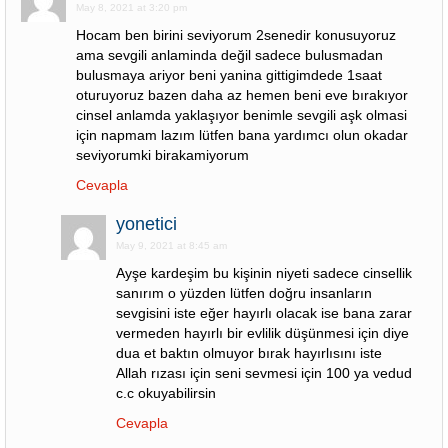
May 8, 2021 at 3:20 pm
Hocam ben birini seviyorum 2senedir konusuyoruz
ama sevgili anlaminda değil sadece bulusmadan
bulusmaya ariyor beni yanina gittigimdede 1saat
oturuyoruz bazen daha az hemen beni eve bırakıyor
cinsel anlamda yaklaşıyor benimle sevgili aşk olmasi
için napmam lazım lütfen bana yardımcı olun okadar
seviyorumki birakamiyorum
Cevapla
yonetici
May 9, 2021 at 8:45 am
Ayşe kardeşim bu kişinin niyeti sadece cinsellik
sanırım o yüzden lütfen doğru insanların
sevgisini iste eğer hayırlı olacak ise bana zarar
vermeden hayırlı bir evlilik düşünmesi için diye
dua et baktın olmuyor bırak hayırlısını iste
Allah rızası için seni sevmesi için 100 ya vedud
c.c okuyabilirsin
Cevapla