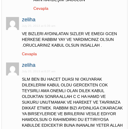
Cevapla
zeliha
July 20, 2013 at 6:39 am
VE BIZLERI AYDINLATAN SIZLER VE EMEGI GCEN
HERKESE RABBIM YAY VE YARDIMCINIZ OLSUN
.ORUCLARINIZ KABUL OLSUN INSALLAH .
Cevapla
zeliha
July 20, 2013 at 6:37 am
SLM BEN BU HACET DUASI NI OKUYARAK
DILEKLERIM KABUL OLDU GERCEKTEN COK
TEYSIRLI AMA ONEMLI OLAN DILEK KABUL
OLDUKTAN SONRA ALLAH C C HA HAMD VE
SUKURU UNUTMAMAK VE HAREKET VE TAVRIMIZA
DIKKAT ETMEK. RABBIM BIZI AYDINLIGA CIKARACAK
YA BIRSEYLERIDE VE BIRILERINI VESILE EDIYOR
HAMDOLSUN O RAHIMDIRKI DU ETTIRIYOSA
KABULDE EDICEKTIR BUNA INANALIM YETER ALLAH