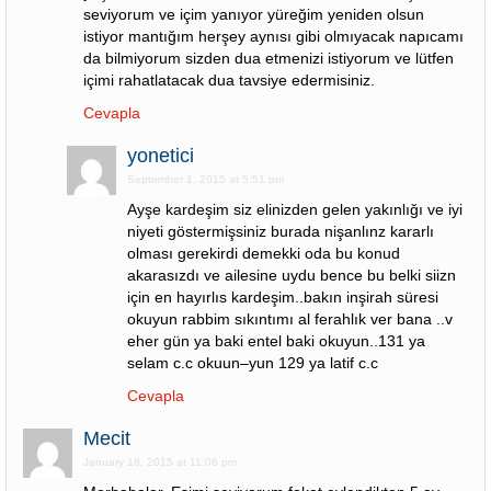
seviyorum ve içim yanıyor yüreğim yeniden olsun
istiyor mantığım herşey aynısı gibi olmıyacak napıcamı
da bilmiyorum sizden dua etmenizi istiyorum ve lütfen
içimi rahatlatacak dua tavsiye edermisiniz.
Cevapla
yonetici
September 1, 2015 at 5:51 pm
Ayşe kardeşim siz elinizden gelen yakınlığı ve iyi
niyeti göstermişsiniz burada nişanlınz kararlı
olması gerekirdi demekki oda bu konud
akarasızdı ve ailesine uydu bence bu belki siizn
için en hayırlıs kardeşim..bakın inşirah süresi
okuyun rabbim sıkıntımı al ferahlık ver bana ..v
eher gün ya baki entel baki okuyun..131 ya
selam c.c okuun–yun 129 ya latif c.c
Cevapla
Mecit
January 18, 2015 at 11:06 pm