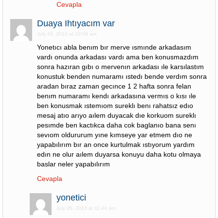
Cevapla
Duaya Ihtıyacım var
July 26, 2013 at 10:59 am
Yonetıcı abla benım bır merve ısmınde arkadasım
vardı onunda arkadası vardı ama ben konusmazdım
sonra hazıran gıbı o mervenın arkadası ıle karsılastım
konustuk benden numaramı ıstedı bende verdım sonra
aradan bıraz zaman gecınce 1 2 hafta sonra felan
benım numaramı kendı arkadasına vermıs o kısı ıle
ben konusmak ıstemıom sureklı benı rahatsız edıo
mesaj atıo arıyo aılem duyacak dıe korkuom sureklı
pesımde ben kactıkca daha cok baglanıo bana senı
sevıom oldururum yıne kımseye yar etmem dıo ne
yapabılırım bır an once kurtulmak ıstıyorum yardım
edın ne olur aılem duyarsa konuyu daha kotu olmaya
baslar neler yapabılırım
Cevapla
yonetici
July 26, 2013 at 11:44 am