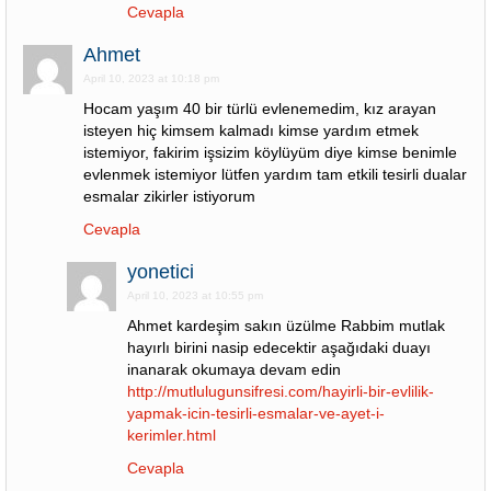
Cevapla
Ahmet
April 10, 2023 at 10:18 pm
Hocam yaşım 40 bir türlü evlenemedim, kız arayan
isteyen hiç kimsem kalmadı kimse yardım etmek
istemiyor, fakirim işsizim köylüyüm diye kimse benimle
evlenmek istemiyor lütfen yardım tam etkili tesirli dualar
esmalar zikirler istiyorum
Cevapla
yonetici
April 10, 2023 at 10:55 pm
Ahmet kardeşim sakın üzülme Rabbim mutlak
hayırlı birini nasip edecektir aşağıdaki duayı
inanarak okumaya devam edin
http://mutlulugunsifresi.com/hayirli-bir-evlilik-
yapmak-icin-tesirli-esmalar-ve-ayet-i-
kerimler.html
Cevapla