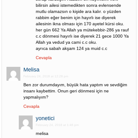
bilirsin ailesi istemedikten sonra evlensende
mutlu olamazsın o kişide ara kalır. o yüzden
rabbim eğer benim için hayırlı ise diyerek
ailesinin ikna olması için 170 ayetel kürsi oku.
her gün 662 Ya Allah ya mütekebbir-286 ya rauf
c.c dönmesi hayırlı ise diyerek 21 gece 1000 Ya
Allah ya vedud ya cami c.c oku.
ayrıca sabah akşam 124 ya muid c.c
Cevapla
Melisa
February 24, 2018 at 12:28 pm
Ben zor durumdayım, büyük hata yaptım ve sevdiğim
insanı kaybettim. Onun geri dönmesi için ne
yapmalıyım?
Cevapla
yonetici
February 24, 2018 at 1:46 pm
melisa