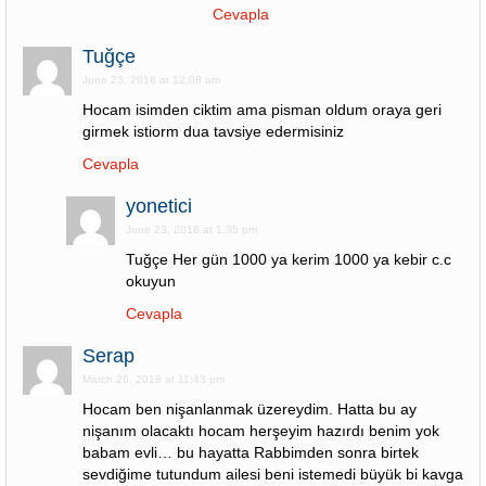
Cevapla
Tuğçe
June 23, 2018 at 12:08 am
Hocam isimden ciktim ama pisman oldum oraya geri
girmek istiorm dua tavsiye edermisiniz
Cevapla
yonetici
June 23, 2018 at 1:35 pm
Tuğçe Her gün 1000 ya kerim 1000 ya kebir c.c
okuyun
Cevapla
Serap
March 26, 2018 at 11:43 pm
Hocam ben nişanlanmak üzereydim. Hatta bu ay
nişanım olacaktı hocam herşeyim hazırdı benim yok
babam evli… bu hayatta Rabbimden sonra birtek
sevdiğime tutundum ailesi beni istemedi büyük bi kavga