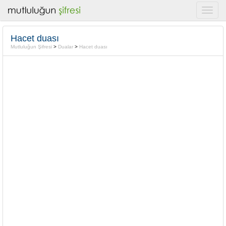
Hacet duası
Mutluluğun Şifresi
>
Dualar
>
Hacet duası