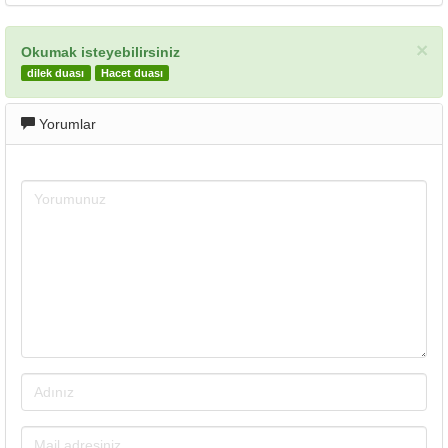
×
Okumak isteyebilirsiniz
dilek duası
Hacet duası
Yorumlar