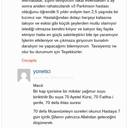
Merhabalar, Eşimi seviyorum fakat evlendikten 5 ay
sonra aniden rahatsızlandı v3 Parkinson hastası
olduğunu öğrendik 5 yıldır evliyim ben 2,5 yaşında bir
kızımız var. Hastalığından dolayı herşeyi kafasına
takıyor ve eskisi gibi küçük şeylerden mutlu olamıyor
istediği olmazsa kendini kılıyor ve kalıyor ilaç fayda
etmiyor hatta en güçlü sakinleştirici bile işe yaramıyor.
İşlerim etkileniyor ve çıkmaza giriyorum bunalım
daralıyor ne yapacağımı bilemiyorum. Tavsiyemiz ne
olur bu durumum için Teşekkürler.
Cevapla
yonetici
January 19, 2015 at 10:14 pm
Mecit
Bir kap içerisine bir mikdar yağmur suyu
biriktirilir.Bu suya 70 Ayetel Kürsi, 70 Fatiha-i
şerife, 70 defa ihlas suresi
70 defa Muavvizeteyn sureleri okunur.Hastaya 7
gün içirilir,Şifanın yalnızca Allahdan geleceğini
düşünerek.