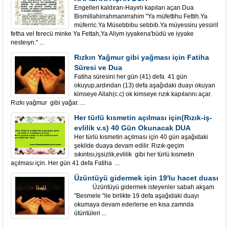
Engelleri kaldıran-Hayırlı kapıları açan Dua
Bismillahirrahmanirrahim "Ya müfettihu Fettih.Ya
müferric.Ya Müsebbibu sebbib.Ya müyessiru yessiril
fetha vel ferecü minke Ya Fettah,Ya Aliym iyyakena'büdü ve iyyake
nesteıyn." ...
Rızkın Yağmur gibi yağması için Fatiha
Süresi ve Dua
Fatiha süresini her gün (41) defa 41 gün
okuyup,ardından (13) defa aşağıdaki duayı okuyan
kimseye Allah(c.c) ok kimseye rızık kapılarını açar.
Rızkı yağmur gibi yağar. ...
Her türlü kısmetin açılması için(Rızık-iş-
evlilik v.s) 40 Gün Okunacak DUA
Her türlü kısmetin açılması için 40 gün aşağıdaki
şekilde duaya devam edilir. Rızık-geçim
sıkıntısı,işsizlik,evlilik gibi her türlü kısmetin
açılması için. Her gün 41 defa Fatiha ...
Üzüntüyü gidermek için 19'lu hacet duası
Üzüntüyü gidermek isteyenler sabah akşam
"Besmele "ile birlikte 19 defa aşağıdaki duayı
okumaya devam ederlerse en kısa zamnda
ütüntüleri ...