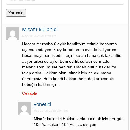
Misafir kullanici
May 20, 2023 at 6:50 pm
Hocam merhaba 6 aylık hamileyim esimle bosanma
aşamasındayım. 4 aydır babamın evinde kalıyorum.
Bosanmayi ben istedim eşim şu an bana çok fazla iftira
atıyor ailesi de öyle. Beni evlilik süresince maddi
manevi sömürdüler ben davamdan bütün haklarımı
talep ettim. Hakkım olanı almak için ne okumamı
önerirsiniz. Hem kendi hakkım hem de karnimdaki
bebeğin hakkın için.
Cevapla
yonetici
May 20, 2023 at 8:04 pm
Misafir kullanici Hakkınız olanı almak için her gün
108 Ya Hakem 104 Adl c.c okuyun