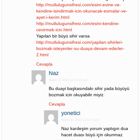
http://mutlulugunsifresi.com/esini-evine-ve-
kendine-isindirmak-icin-okunacak-esmalar-ve-
ayet-i-kerim.html
http://mutlulugunsifresi.com/esini-kendine-
cevirmek-icin.html
Yapılan bir büyü sihir varsa
http://mutlulugunsifresi.com/yapilan-sihirleri-
bozmak-isteyenler-su-duaya-devam-ederler-
2.html
Cevapla
Naz
March 5, 2022 at 10:21 pm
Bu duayi başkasındakı sihir yada büyüyü
bozmak icin okuyabilir miyiz
Cevapla
yonetici
March 6, 2022 at 9:47 pm
Naz kardeşim yorum yaptıgın dua
hacet duası büyü için okunmaz