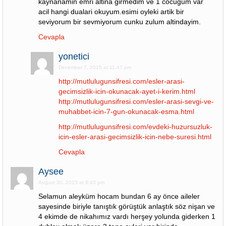
kaynanamin emri altina girmedim ve 1 cocugum var
acil hangi dualari okuyum.esimi oyleki artik bir
seviyorum bir sevmiyorum cunku zulum altindayim.
Cevapla
yonetici
December 7, 2015 at 11:47 pm
http://mutlulugunsifresi.com/esler-arasi-
gecimsizlik-icin-okunacak-ayet-i-kerim.html
http://mutlulugunsifresi.com/esler-arasi-sevgi-ve-
muhabbet-icin-7-gun-okunacak-esma.html
http://mutlulugunsifresi.com/evdeki-huzursuzluk-
icin-esler-arasi-gecimsizlik-icin-nebe-suresi.html
Cevapla
Aysee
August 30, 2015 at 9:43 pm
Selamun aleyküm hocam bundan 6 ay önce aileler
sayesinde biriyle tanıştık görüştük anlaştık söz nişan ve
4 ekimde de nikahımız vardı herşey yolunda giderken 1