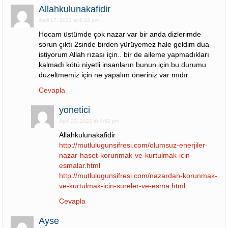
Allahkulunakafidir
April 17, 2022 at 6:22 pm
Hocam üstümde çok nazar var bir anda dizlerimde
sorun çıktı 2sinde birden yürüyemez hale geldim dua
istiyorum Allah rızası için.. bir de aileme yapmadıkları
kalmadı kötü niyetli insanların bunun için bu durumu
duzeltmemiz için ne yapalım öneriniz var mıdır.
Cevapla
yonetici
April 20, 2022 at 4:52 pm
Allahkulunakafidir
http://mutlulugunsifresi.com/olumsuz-enerjiler-
nazar-haset-korunmak-ve-kurtulmak-icin-
esmalar.html
http://mutlulugunsifresi.com/nazardan-korunmak-
ve-kurtulmak-icin-sureler-ve-esma.html
Cevapla
Ayse