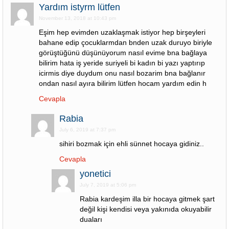
Yardım istyrm lütfen
November 13, 2018 at 10:43 pm
Eşim hep evimden uzaklaşmak istiyor hep birşeyleri
bahane edip çocuklarmdan bnden uzak duruyo biriyle
görüştüğünü düşünüyorum nasıl evime bna bağlaya
bilirim hata iş yeride suriyeli bi kadın bi yazı yaptırıp
icirmis diye duydum onu nasıl bozarim bna bağlanır
ondan nasıl ayıra bilirim lütfen hocam yardım edin h
Cevapla
Rabia
July 6, 2019 at 7:37 pm
sihiri bozmak için ehli sünnet hocaya gidiniz..
Cevapla
yonetici
July 7, 2019 at 5:06 pm
Rabia kardeşim illa bir hocaya gitmek şart
değil kişi kendisi veya yakınıda okuyabilir
duaları