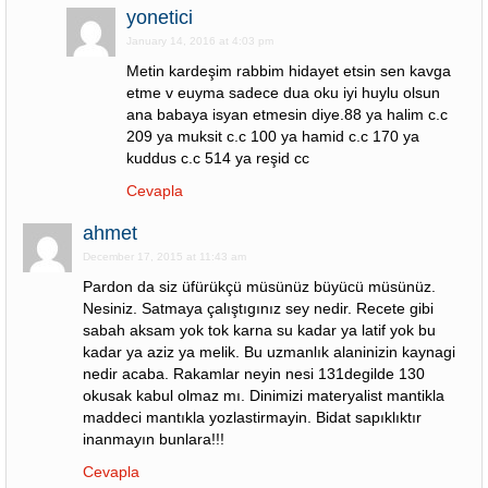
yonetici
January 14, 2016 at 4:03 pm
Metin kardeşim rabbim hidayet etsin sen kavga
etme v euyma sadece dua oku iyi huylu olsun
ana babaya isyan etmesin diye.88 ya halim c.c
209 ya muksit c.c 100 ya hamid c.c 170 ya
kuddus c.c 514 ya reşid cc
Cevapla
ahmet
December 17, 2015 at 11:43 am
Pardon da siz üfürükçü müsünüz büyücü müsünüz.
Nesiniz. Satmaya çalıştıgınız sey nedir. Recete gibi
sabah aksam yok tok karna su kadar ya latif yok bu
kadar ya aziz ya melik. Bu uzmanlık alaninizin kaynagi
nedir acaba. Rakamlar neyin nesi 131degilde 130
okusak kabul olmaz mı. Dinimizi materyalist mantikla
maddeci mantıkla yozlastirmayin. Bidat sapıklıktır
inanmayın bunlara!!!
Cevapla