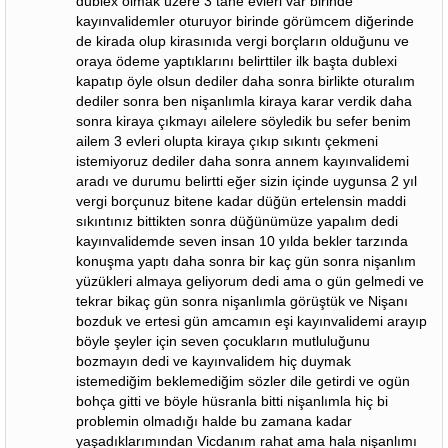
dublex olmak üzere 3 tane evleri var birinde
kayınvalidemler oturuyor birinde görümcem diğerinde
de kirada olup kirasınıda vergi borçların olduğunu ve
oraya ödeme yaptıklarını belirttiler ilk başta dublexi
kapatıp öyle olsun dediler daha sonra birlikte oturalım
dediler sonra ben nişanlımla kiraya karar verdik daha
sonra kiraya çıkmayı ailelere söyledik bu sefer benim
ailem 3 evleri olupta kiraya çıkıp sıkıntı çekmeni
istemiyoruz dediler daha sonra annem kayınvalidemi
aradı ve durumu belirtti eğer sizin içinde uygunsa 2 yıl
vergi borçunuz bitene kadar düğün ertelensin maddi
sıkıntınız bittikten sonra düğünümüze yapalım dedi
kayınvalidemde seven insan 10 yılda bekler tarzında
konuşma yaptı daha sonra bir kaç gün sonra nişanlım
yüzükleri almaya geliyorum dedi ama o gün gelmedi ve
tekrar bikaç gün sonra nişanlımla görüştük ve Nişanı
bozduk ve ertesi gün amcamın eşi kayınvalidemi arayıp
böyle şeyler için seven çocukların mutluluğunu
bozmayın dedi ve kayınvalidem hiç duymak
istemediğim beklemediğim sözler dile getirdi ve ogün
bohça gitti ve böyle hüsranla bitti nişanlımla hiç bi
problemin olmadığı halde bu zamana kadar
yaşadıklarımından Vicdanım rahat ama hala nişanlımı