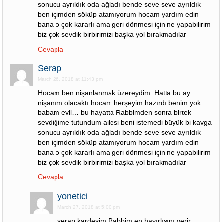
sonucu ayrıldık oda ağladı bende seve seve ayrıldık
ben içimden söküp atamıyorum hocam yardım edin
bana o çok kararlı ama geri dönmesi için ne yapabilirim
biz çok sevdik birbirimizi başka yol bırakmadılar
Cevapla
Serap
March 26, 2018 at 11:43 pm
Hocam ben nişanlanmak üzereydim. Hatta bu ay
nişanım olacaktı hocam herşeyim hazırdı benim yok
babam evli… bu hayatta Rabbimden sonra birtek
sevdiğime tutundum ailesi beni istemedi büyük bi kavga
sonucu ayrıldık oda ağladı bende seve seve ayrıldık
ben içimden söküp atamıyorum hocam yardım edin
bana o çok kararlı ama geri dönmesi için ne yapabilirim
biz çok sevdik birbirimizi başka yol bırakmadılar
Cevapla
yonetici
March 27, 2018 at 5:00 pm
serap kardeşim Rabbim en hayırlısını verir