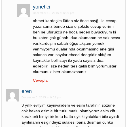
yonetici
December 18, 2015 at 6:39 pm
ahmet kardeşim lütfen siz önce sayğı ile cevap
yazarsanız bende size o şekide cevap verirm
ben ne üfürükcü ne hoca neden büyücüyüm ki
bu zaten çok günah .dua okumanın ne sakıncası
var.kardeşim sabah-öğşe akşam yemek
yenmiyormu dualarında okunmasınd ane gibi
sakınca var. sayılar ebced deegridir aldığım
kaynaklar belli.sayı ile yada sayısız dua
edilebilir.. sze neden ters geldi bilmiyorum.ister
okursunuz ister okumazsnınız.
Cevapla
eren
December 6, 2015 at 9:02 pm
3 yillik evliyim kayinvalidem ve esim tarafinin sozune
cok bakan esimle bir turlu mutlu olamiyoruz.esim cift
karakterli bir iyi bir kotu.hatta oyleki yataklari bile ayirdi
ayrilmanin esigindeyiz sulalesi bana dusman cunku