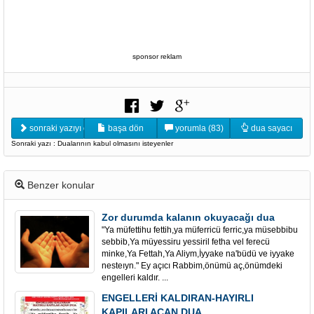
sponsor reklam
sonraki yazıyı oku
başa dön
yorumla (83)
dua sayacı
Sonraki yazı : Dualarının kabul olmasını isteyenler
Benzer konular
Zor durumda kalanın okuyacağı dua
"Ya müfettihu fettih,ya müferricü ferric,ya müsebbibu
sebbib,Ya müyessiru yessiril fetha vel ferecü
minke,Ya Fettah,Ya Aliym,İyyake na'büdü ve iyyake
nesteıyn." Ey açıcı Rabbim,önümü aç,önümdeki
engelleri kaldır. ...
ENGELLERİ KALDIRAN-HAYIRLI
KAPILARI AÇAN DUA