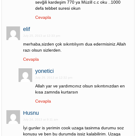
sevğili kardeşim 770 ya Müzill c.c oku ..1000
defa tebbet suresi okun
Cevapla
elif
July 25, 2013 at 12:33 pm
merhaba,sizden çok sıkıntılıyım dua edermisiniz.Allah
razı olsun sizlerden.
Cevapla
yonetici
July 26, 2013 at 12:32 pm
Allah yar ve yardımcınız olsun sıkıntınızdan en
kısa zamnda kurtarsın
Cevapla
Husnu
July 24, 2013 at 9:11 am
İyi gunler is yerimin cook uzaga tasinma durumu soz
konusu ve ben bu durumda issiz kalabilirim. Uzaga