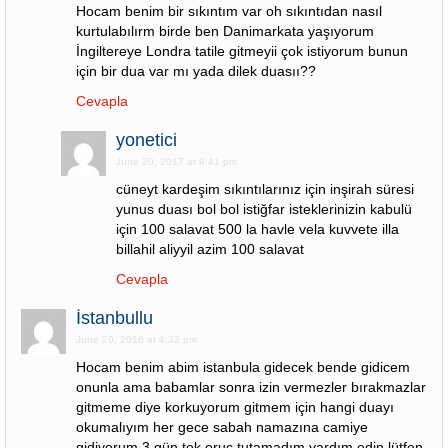
Hocam benim bir sıkıntım var oh sıkıntıdan nasıl
kurtulabılırm birde ben Danimarkata yaşıyorum
İngiltereye Londra tatile gitmeyii çok istiyorum bunun
için bir dua var mı yada dilek duasıı??
Cevapla
yonetici
June 20, 2017 at 9:41 pm
cüneyt kardeşim sıkıntılarınız için inşirah süresi
yunus duası bol bol istiğfar isteklerinizin kabulü
için 100 salavat 500 la havle vela kuvvete illa
billahil aliyyil azim 100 salavat
Cevapla
İstanbullu
June 20, 2016 at 4:32 pm
Hocam benim abim istanbula gidecek bende gidicem
onunla ama babamlar sonra izin vermezler bırakmazlar
gitmeme diye korkuyorum gitmem için hangi duayı
okumalıyım her gece sabah namazına camiye
gidiyorum 3 gün tek oruç tutamadım yardım edin lütfen