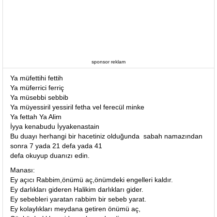
sponsor reklam
Ya müfettihi fettih
Ya müferrici ferriç
Ya müsebbi sebbib
Ya müyessiril yessiril fetha vel ferecül minke
Ya fettah Ya Alim
İyya kenabudu İyyakenastain
Bu duayı herhangi bir hacetiniz olduğunda sabah namazından
sonra 7 yada 21 defa yada 41
defa okuyup duanızı edin.
Manası:
Ey açıcı Rabbim,önümü aç,önümdeki engelleri kaldır.
Ey darlıkları gideren Halikim darlıkları gider.
Ey sebebleri yaratan rabbim bir sebeb yarat.
Ey kolaylıkları meydana getiren önümü aç,