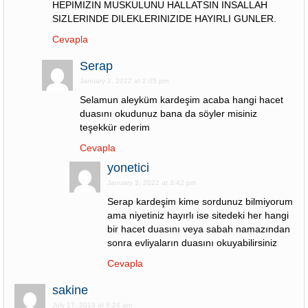
HEPIMIZIN MUSKULUNU HALLATSIN INSALLAH
SIZLERINDE DILEKLERINIZIDE HAYIRLI GUNLER.
Cevapla
Serap
January 2, 2022 at 2:05 pm
Selamun aleyküm kardeşim acaba hangi hacet
duasını okudunuz bana da söyler misiniz
teşekkür ederim
Cevapla
yonetici
January 3, 2022 at 3:42 pm
Serap kardeşim kime sordunuz bilmiyorum
ama niyetiniz hayırlı ise sitedeki her hangi
bir hacet duasını veya sabah namazından
sonra evliyaların duasını okuyabilirsiniz
Cevapla
sakine
July 17, 2013 at 6:24 am