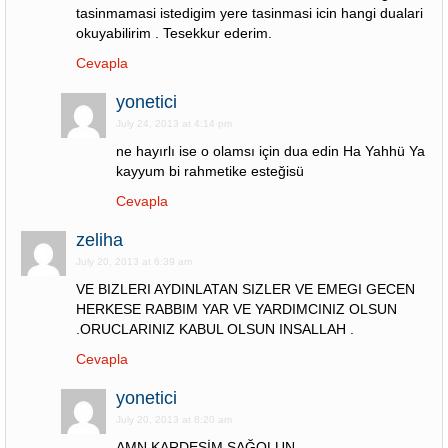
tasinmamasi istedigim yere tasinmasi icin hangi dualari
okuyabilirim . Tesekkur ederim.
Cevapla
yonetici
July 24, 2013 at 4:14 pm
ne hayırlı ise o olamsı için dua edin Ha Yahhü Ya
kayyum bi rahmetike esteğisü
Cevapla
zeliha
July 20, 2013 at 6:39 am
VE BIZLERI AYDINLATAN SIZLER VE EMEGI GECEN
HERKESE RABBIM YAR VE YARDIMCINIZ OLSUN
.ORUCLARINIZ KABUL OLSUN INSALLAH .
Cevapla
yonetici
July 20, 2013 at 8:20 am
AMN KARDEŞİM SAĞOLUN