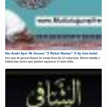
Her Arabi Ayın İlk Gecesi “2 Rekat Namaz” O Ay tüm belalardan kurtuluş
Her ayın ilk gecesi Akşam ile imsak Arası İki (2) rekat kılar. Birinci rekatta 1
Fatiha’dan sonra ayın günleri sayısınca 31 kere ihlâs...