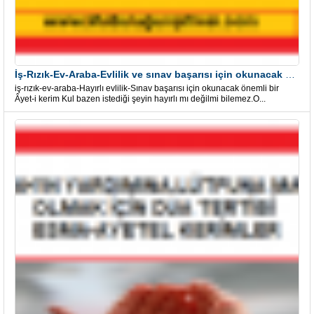
İş-Rızık-Ev-Araba-Evlilik ve sınav başarısı için okunacak Önemli bir Âyet
iş-rızık-ev-araba-Hayırlı evlilik-Sınav başarısı için okunacak önemli bir
Âyet-i kerim Kul bazen istediği şeyin hayırlı mı değilmi bilemez.O...