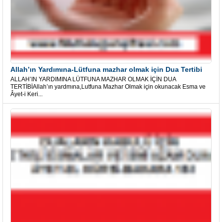
Allah’ın Yardımına-Lütfuna mazhar olmak için Dua Tertibi
ALLAH’IN YARDIMINA LÜTFUNA MAZHAR OLMAK İÇİN DUA
TERTİBİAllah’ın yardmına,Lutfuna Mazhar Olmak için okunacak Esma ve
Âyet-i Keri...