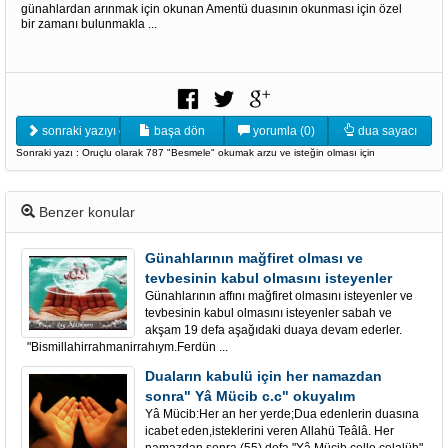
günahlardan arınmak için okunan Amentü duasının okunması için özel
bir zamanı bulunmakla ...
sonraki yazıyı oku
başa dön
yorumla (0)
dua sayacı
Sonraki yazı : Oruçlu olarak 787 "Besmele" okumak arzu ve isteğin olması için
Benzer konular
Günahlarının mağfiret olması ve
tevbesinin kabul olmasını isteyenler
Günahlarının affını mağfiret olmasını isteyenler ve
tevbesinin kabul olmasını isteyenler sabah ve
akşam 19 defa aşağıdaki duaya devam ederler.
"Bismillahirrahmanirrahıym.Ferdün ...
Duaların kabulü için her namazdan
sonra" Yâ Mücib c.c" okuyalım
Yâ Mücib:Her an her yerde;Dua edenlerin duasına
icabet eden,isteklerini veren Allahü Teâlâ. Her