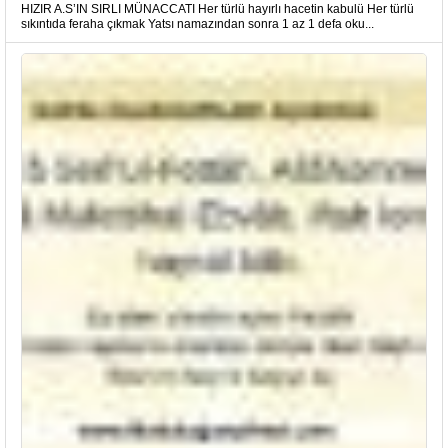
HIZIR A.S’IN SIRLI MÜNACCATI Her türlü hayırlı hacetin kabulü Her türlü
sıkıntıda feraha çıkmak Yatsı namazından sonra 1 az 1 defa oku...