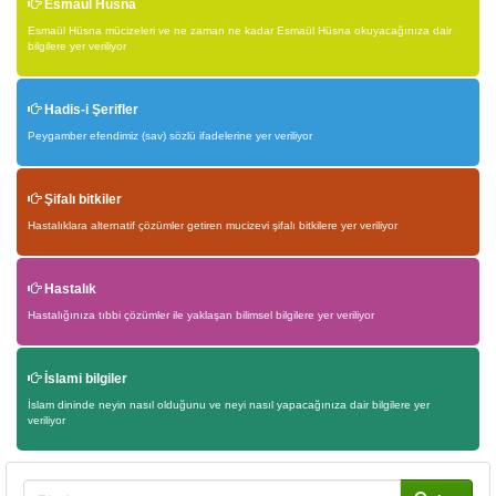
Esmaül Hüsna
Esmaül Hüsna mücizeleri ve ne zaman ne kadar Esmaül Hüsna okuyacağınıza dair
bilgilere yer veriliyor
Hadis-i Şerifler
Peygamber efendimiz (sav) sözlü ifadelerine yer veriliyor
Şifalı bitkiler
Hastalıklara alternatif çözümler getiren mucizevi şifalı bitkilere yer veriliyor
Hastalık
Hastalığınıza tıbbi çözümler ile yaklaşan bilimsel bilgilere yer veriliyor
İslami bilgiler
İslam dininde neyin nasıl olduğunu ve neyi nasıl yapacağınıza dair bilgilere yer
veriliyor