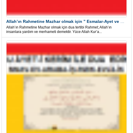
Allah’ın Rahmetine Mazhar olmak için ” Esmalar-Ayet ve Dualar”
Allah’ın Rahmetine Mazhar olmak için dua tertibi Rahmet; Allah’ın
insanlara yardım ve merhameti demektir. Yüce Allah Kur’a...