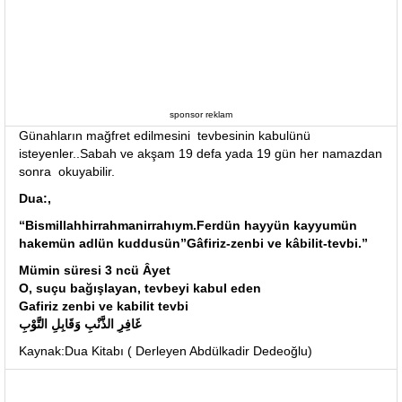
sponsor reklam
Günahların mağfret edilmesini tevbesinin kabulünü
isteyenler..Sabah ve akşam 19 defa yada 19 gün her namazdan
sonra okuyabilir.
Dua:,
“Bismillahhirrahmanirrahıym.Ferdün hayyün kayyumün
hakemün adlün kuddusün”Gâfiriz-zenbi ve kâbilit-tevbi.”
Mümin süresi 3 ncü Âyet
O, suçu bağışlayan, tevbeyi kabul eden
Gafiriz zenbi ve kabilit tevbi
غَافِرِ الذَّنْبِ وَقَابِلِ التَّوْبِ
Kaynak:Dua Kitabı ( Derleyen Abdülkadir Dedeoğlu)