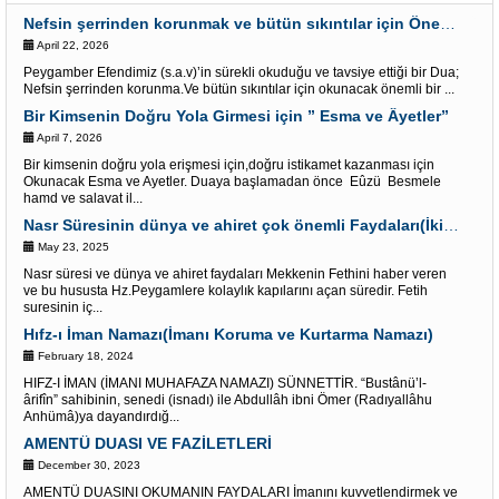
Nefsin şerrinden korunmak ve bütün sıkıntılar için Önemli bir Dua
April 22, 2026
Peygamber Efendimiz (s.a.v)’in sürekli okuduğu ve tavsiye ettiği bir Dua;
Nefsin şerrinden korunma.Ve bütün sıkıntılar için okunacak önemli bir ...
Bir Kimsenin Doğru Yola Girmesi için ” Esma ve Âyetler”
April 7, 2026
Bir kimsenin doğru yola erişmesi için,doğru istikamet kazanması için
Okunacak Esma ve Ayetler. Duaya başlamadan önce Eûzü Besmele
hamd ve salavat il...
Nasr Süresinin dünya ve ahiret çok önemli Faydaları(İki alemde kolaylık kapısı)
May 23, 2025
Nasr süresi ve dünya ve ahiret faydaları Mekkenin Fethini haber veren
ve bu hususta Hz.Peygamlere kolaylık kapılarını açan süredir. Fetih
suresinin iç...
Hıfz-ı İman Namazı(İmanı Koruma ve Kurtarma Namazı)
February 18, 2024
HIFZ-I İMAN (İMANI MUHAFAZA NAMAZI) SÜNNETTİR. “Bustânü’l-
ârifîn” sahibinin, senedi (isnadı) ile Abdullâh ibni Ömer (Radıyallâhu
Anhümâ)ya dayandırdığ...
AMENTÜ DUASI VE FAZİLETLERİ
December 30, 2023
AMENTÜ DUASINI OKUMANIN FAYDALARI İmanını kuvvetlendirmek ve