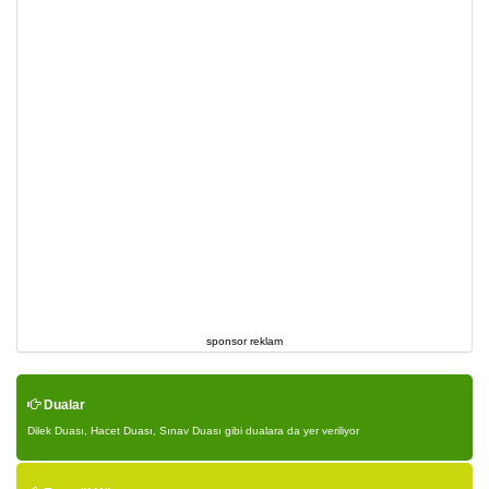
sponsor reklam
Dualar
Dilek Duası, Hacet Duası, Sınav Duası gibi dualara da yer veriliyor