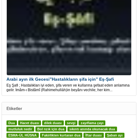
Arabi ayın ilk Gecesi”Hastalıkların şifa için” Eş-Şafi
Eş Şafi ; Hastalıkları iyi eden, şifa veren ve kullarına şefaat eden anlamına
gelir. İmâm-ı Bistâmî (Rahimehulláh)in beyânı vechile; her kim...
Etiketler
Dua
Hacet duası
dilek duası
sevgi
zayıflama çayı
mutluluk nedir
Bol rızık için dua
sıkıntı anında okunacak dua
ESMA-ÜL HÜSNA
Fakirlikten kurtaran dua
İftar duası
Şaban ayı