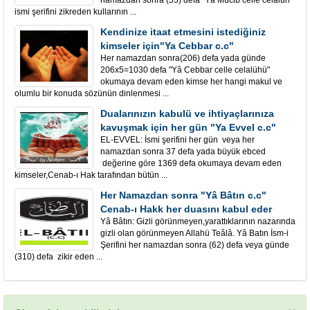
namazdan sonra (55) defa "Yâ Mücib celle celalüh"
ismi şerifini zikreden kullarının ...
Kendinize itaat etmesini istediğiniz
kimseler için"Ya Cebbar c.c"
Her namazdan sonra(206) defa yada günde
206x5=1030 defa "Yâ Cebbar celle celalühü"
okumaya devam eden kimse her hangi makul ve
olumlu bir konuda sözünün dinlenmesi ...
Dualarınızın kabulü ve ihtiyaçlarınıza
kavuşmak için her gün "Ya Evvel c.c"
EL-EVVEL: İsmi şerifini her gün veya her
namazdan sonra 37 defa yada büyük ebced
değerine göre 1369 defa okumaya devam eden
kimseler,Cenab-ı Hak tarafından bütün ...
Her Namazdan sonra "Yâ Bâtın c.c"
Cenab-ı Hakk her duasını kabul eder
Yâ Bâtın: Gizli görünmeyen,yarattıklarının nazarında
gizli olan görünmeyen Allahü Teâlâ. Yâ Batın İsm-i
Şerifini her namazdan sonra (62) defa veya günde
(310) defa zikir eden ...