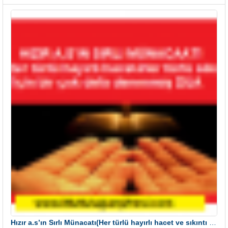
Hızır a.s’ın Sırlı Münacatı(Her türlü hayırlı hacet ve sıkıntı için)