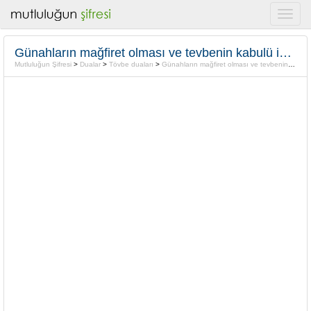
Günahların mağfiret olması ve tevbenin kabulü için dua(sabah akşam dua)
Mutluluğun Şifresi
>
Dualar
>
Tövbe duaları
>
Günahların mağfiret olması ve tevbenin kabulü için dua(sabah akşam dua)