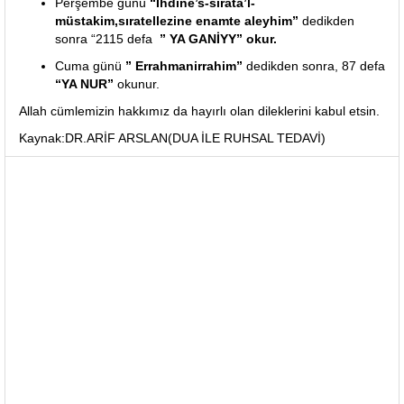
Perşembe günü
“İhdine’s-sırata’l-
müstakim,sıratellezine enamte aleyhim”
dedikden
sonra “2115 defa
” YA GANİYY” okur.
Cuma günü
” Errahmanirrahim”
dedikden sonra, 87 defa
“YA NUR”
okunur.
Allah cümlemizin hakkımız da hayırlı olan dileklerini kabul etsin.
Kaynak:DR.ARİF ARSLAN(DUA İLE RUHSAL TEDAVİ)