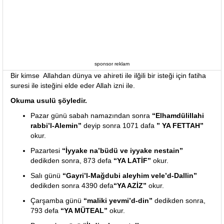
sponsor reklam
Bir kimse Allahdan dünya ve ahireti ile ilğili bir isteği için fatiha
suresi ile isteğini elde eder Allah izni ile.
Okuma usulü şöyledir.
Pazar günü sabah namazından sonra
“Elhamdülillahi
rabbi’l-Alemin”
deyip sonra 1071 dafa
” YA FETTAH”
okur.
Pazartesi
“İyyake na’büdü ve iyyake nestain”
dedikden sonra, 873 defa
“YA LATİF”
okur.
Salı günü
“Gayri’l-Mağdubi aleyhim vele’d-Dallin”
dedikden sonra 4390 defa
“YA AZİZ”
okur.
Çarşamba günü
“maliki yevmi’d-din”
dedikden sonra,
793 defa
“YA MÜTEAL”
okur.