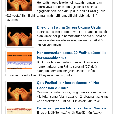
Her türlü meşru istekler için,sabah namazından
sonra veya gecenin son üçte birlik kısmında
aşağıdaki şekilde okunup dua edilir. Pazar günü:
(616) defa "Bismillahirrahmanirrahim.Elhamdülillahi rabbil alemin"
Pazartesi ...
Dilek İçin Fatiha Suresi Okuma Usulü
Fatiha suresi her derde devadır. Herhangi bir isteği
olan kimse her gün namazlardan sonra bu şekilde
okumaya devam ederse isteğine kavuşur Allah'ın
izni ve yardımıyla.. ...
Her namazdan sonra 20 Fatiha süresi ile
kazanacaklarımız
Bir kimse farz namazlarından kıldıktan sonra
hemen arkasından Fatiha süresini (20) defa
okur,bunu ders haline getirirse Allah Teâlâ o
kimsenin rızkını bol verir.Okuyan kimsenin gönlü ...
Çok Faziletli bir hacet duasıdır." Her
Hacet için okunur"
Yatsı namazından sonra, bir günün kaza namazını
kıldıkdan sonra Allah rızası için 2 rekat namaz kılınız
ve her rekatında 1 fatiha 11 ihlas okuyunuz ve ...
Pazartesi gecesi kılınacak Hacet Namazı
Enes b. Mâlik’ten (r.a.) Allâh Rasûlü’nün (s.a.v.)