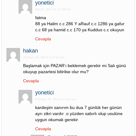
yonetici
May 8, 2014 at 12:38 pm
fatma
88 ya Halim c.c 286 Y aRauf c.c 1286 ya gafur
c.c 68 ya hamid c.c 170 ya Kuddus c.c okuyun
Cevapla
hakan
October 28, 2013 at 5:34 pm
Başlamak için PAZAR’ı beklemek gerekir mi Salı günü
okuyup pazartesi bitirilse olur mu?
Cevapla
yonetici
October 29, 2013 at 4:42 pm
kardeşim sanırım bu dua 7 günlük her günün
ayrı zikri vardır .o yüzden sabırlı olup usulüne
uygun okumak gerekir
Cevapla