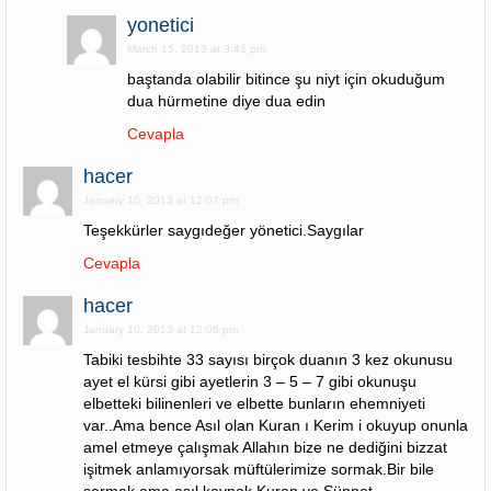
yonetici
March 15, 2013 at 3:41 pm
baştanda olabilir bitince şu niyt için okuduğum
dua hürmetine diye dua edin
Cevapla
hacer
January 10, 2013 at 12:07 pm
Teşekkürler saygıdeğer yönetici.Saygılar
Cevapla
hacer
January 10, 2013 at 12:06 pm
Tabiki tesbihte 33 sayısı birçok duanın 3 kez okunusu
ayet el kürsi gibi ayetlerin 3 – 5 – 7 gibi okunuşu
elbetteki bilinenleri ve elbette bunların ehemniyeti
var..Ama bence Asıl olan Kuran ı Kerim i okuyup onunla
amel etmeye çalışmak Allahın bize ne dediğini bizzat
işitmek anlamıyorsak müftülerimize sormak.Bir bile