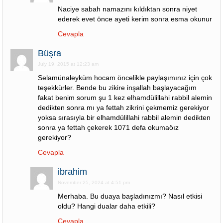
Naciye sabah namazını kıldıktan sonra niyet
ederek evet önce ayeti kerim sonra esma okunur
Cevapla
Büşra
July 19, 2015 at 12:23 am
Selamünaleyküm hocam öncelikle paylaşımınız için çok
teşekkürler. Bende bu zikire inşallah başlayacağım
fakat benim sorum şu 1 kez elhamdülillahi rabbil alemin
dedikten sonra mı ya fettah zikrini çekmemiz gerekiyor
yoksa sırasıyla bir elhamdülillahi rabbil alemin dedikten
sonra ya fettah çekerek 1071 defa okumaöız
gerekiyor?
Cevapla
ibrahim
November 25, 2024 at 4:51 pm
Merhaba. Bu duaya başladınızmı? Nasıl etkisi
oldu? Hangi dualar daha etkili?
Cevapla