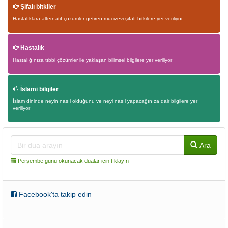
Şifalı bitkiler
Hastalıklara alternatif çözümler getiren mucizevi şifalı bitkilere yer veriliyor
Hastalık
Hastalığınıza tıbbi çözümler ile yaklaşan bilimsel bilgilere yer veriliyor
İslami bilgiler
İslam dininde neyin nasıl olduğunu ve neyi nasıl yapacağınıza dair bilgilere yer
veriliyor
Ara
Perşembe günü okunacak dualar için tıklayın
Facebook'ta takip edin