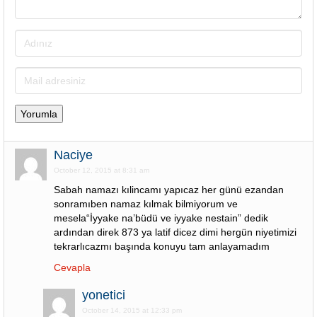
Naciye
October 12, 2015 at 8:31 am
Sabah namazı kılincamı yapıcaz her günü ezandan
sonramıben namaz kılmak bilmiyorum ve
mesela“İyyake na’büdü ve iyyake nestain” dedik
ardından direk 873 ya latif dicez dimi hergün niyetimizi
tekrarlıcazmı başında konuyu tam anlayamadım
Cevapla
yonetici
October 14, 2015 at 12:33 pm