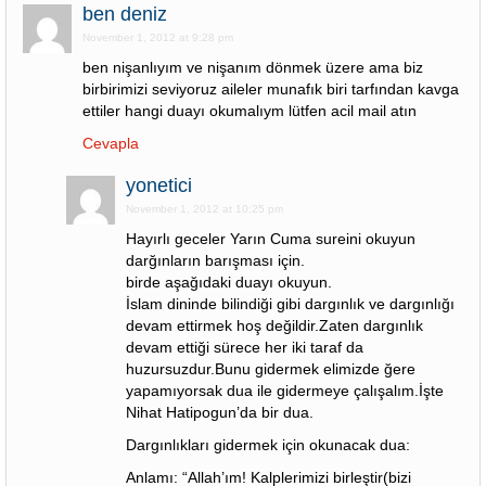
ben deniz
November 1, 2012 at 9:28 pm
ben nişanlıyım ve nişanım dönmek üzere ama biz
birbirimizi seviyoruz aileler munafık biri tarfından kavga
ettiler hangi duayı okumalıym lütfen acil mail atın
Cevapla
yonetici
November 1, 2012 at 10:25 pm
Hayırlı geceler Yarın Cuma sureini okuyun
darğınların barışması için.
birde aşağıdaki duayı okuyun.
İslam dininde bilindiği gibi dargınlık ve dargınlığı
devam ettirmek hoş değildir.Zaten dargınlık
devam ettiği sürece her iki taraf da
huzursuzdur.Bunu gidermek elimizde ğere
yapamıyorsak dua ile gidermeye çalışalım.İşte
Nihat Hatipogun’da bir dua.
Dargınlıkları gidermek için okunacak dua:
Anlamı: “Allah’ım! Kalplerimizi birleştir(bizi