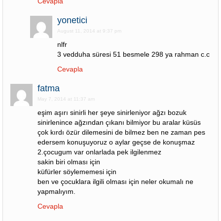
Cevapla
yonetici
August 11, 2014 at 9:37 pm
nlfr
3 vedduha süresi 51 besmele 298 ya rahman c.c
Cevapla
fatma
May 7, 2014 at 11:37 am
eşim aşırı sinirli her şeye sinirleniyor ağzı bozuk
sinirlenince ağzından çıkanı bilmiyor bu aralar küsüs
çok kırdı özür dilemesini de bilmez ben ne zaman pes
edersem konuşuyoruz o aylar geçse de konuşmaz
2.çocugum var onlarlada pek ilgilenmez
sakin biri olması için
küfürler söylememesi için
ben ve çocuklara ilgili olması için neler okumalı ne
yapmalıyım.
Cevapla