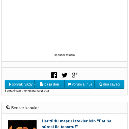
sponsor reklam
sonraki yazıyı oku
başa dön
yorumla (45)
dua sayacı
Sonraki yazı : korkulara karşı dua
Benzer konular
Her türlü meşru istekler için "Fatiha
süresi ile tasarruf"