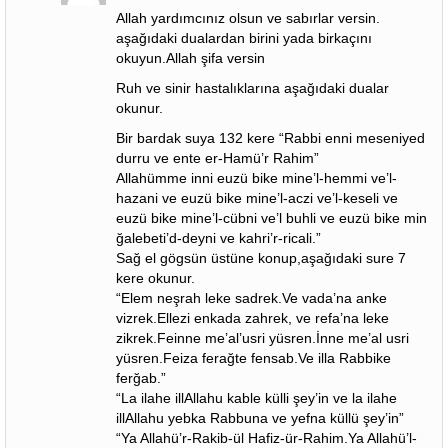
Allah yardımcınız olsun ve sabırlar versin.
aşağıdaki dualardan birini yada birkaçını
okuyun.Allah şifa versin
Ruh ve sinir hastalıklarına aşağıdaki dualar
okunur.
Bir bardak suya 132 kere “Rabbi enni meseniyed
durru ve ente er-Hamü’r Rahim”
Allahümme inni euzü bike mine’l-hemmi ve’l-
hazani ve euzü bike mine’l-aczi ve’l-keseli ve
euzü bike mine’l-cübni ve’l buhli ve euzü bike min
ğalebeti’d-deyni ve kahri’r-ricali.”
Sağ el gögsün üstüne konup,aşağıdaki sure 7
kere okunur.
“Elem neşrah leke sadrek.Ve vada’na anke
vizrek.Ellezi enkada zahrek, ve refa’na leke
zikrek.Feinne me’al’usri yüsren.İnne me’al usri
yüsren.Feiza ferağte fensab.Ve illa Rabbike
ferğab.”
“La ilahe illAllahu kable külli şey’in ve la ilahe
illAllahu yebka Rabbuna ve yefna küllü şey’in”
“Ya Allahü’r-Rakib-ül Hafiz-ür-Rahim.Ya Allahü’l-