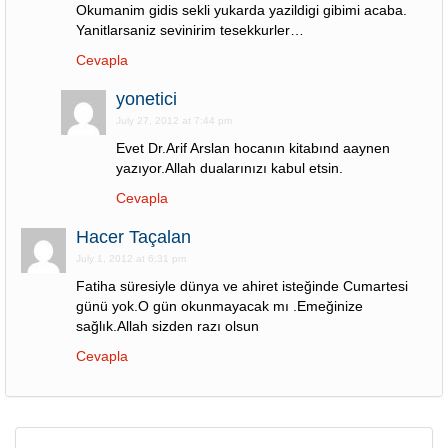
Okumanim gidis sekli yukarda yazildigi gibimi acaba.
Yanitlarsaniz sevinirim tesekkurler…
Cevapla
yonetici
July 27, 2012 at 7:44 pm
Evet Dr.Arif Arslan hocanın kitabınd aaynen
yazıyor.Allah dualarınızı kabul etsin.
Cevapla
Hacer Taçalan
July 1, 2012 at 6:31 pm
Fatiha süresiyle dünya ve ahiret isteğinde Cumartesi
günü yok.O gün okunmayacak mı .Emeğinize
sağlık.Allah sizden razı olsun
Cevapla