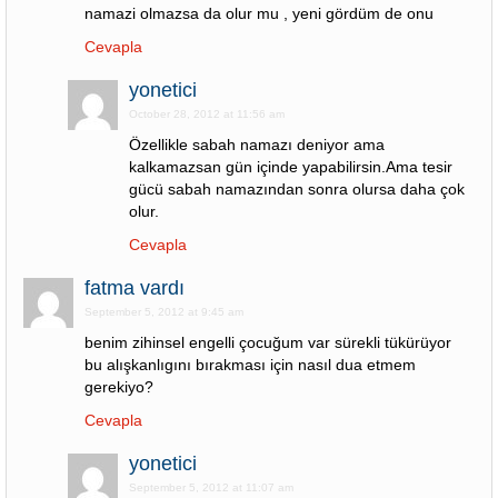
namazi olmazsa da olur mu , yeni gördüm de onu
Cevapla
yonetici
October 28, 2012 at 11:56 am
Özellikle sabah namazı deniyor ama
kalkamazsan gün içinde yapabilirsin.Ama tesir
gücü sabah namazından sonra olursa daha çok
olur.
Cevapla
fatma vardı
September 5, 2012 at 9:45 am
benim zihinsel engelli çocuğum var sürekli tükürüyor
bu alışkanlıgını bırakması için nasıl dua etmem
gerekiyo?
Cevapla
yonetici
September 5, 2012 at 11:07 am