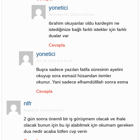
yonetici
November 25, 2024 at 6:32 pm
ibrahim okuyanlar oldu kardeşim ne
istediğinize bağlı farklı istekler için farklı
dualar var
Cevapla
yonetici
July 19, 2015 at 9:42 am
Buşra sadece yazılan fatifa süresinin ayetini
okuyup sora esmaül hüsandan iismler
okunur..Yani sadece elhamdülillah sonra esma
Cevapla
nlfr
August 11, 2014 at 5:21 pm
2 gün sonra önemli bir iş görüşmem olacak ve ihale
olacak bunun için bu işi alabilmek için okumam gereken
dua nedir acaba lütfen cvp verin