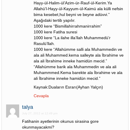
Hayy-ül-Halim-ül’Azim-ür-Rauf-ül-Kerim.Ya
Allahü’l-Hayy-ül-Kayyum-ül-Kaimü ala külli nefsin
bima kesebet,hul beyni ve beyne adüvvi.”
Aşağıdaki tertib yapılır.
1000 kere “Bismillahirrahmanirrahim”
1000 kere Fatiha suresi
1000 kere “La ilahe illa’llah Muhammedü’r
Rasulü’llah.
1000 kere “Allahümme salli ala Muhammedin ve
ala ali Muhammed.kema salleyte ala İbrahime ve
ala ali İbrahime inneke hamidün mecid.”
“Allahümme barik ala Muhammedin ve ala ali
Muhammmed.Kema barekte ala İbrahime ve ala
ali İbrahime inneke hamidün mecid.”
Kaynak:Duaların Esrarı(Ayhan Yalçın)
Cevapla
talya
July 27, 2012 at 12:49 pm
Fatihanin ayetlerinin okunus sirasina gore
okunmayacakmi?