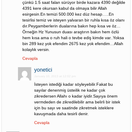
çünkü 1.5 saat falan sürüyor birde kazara 4390 değilde
4391 kere okursan kabul da olmaya bilir Allah
esirgesin.En temizi 500.000 kez düz hesap…..En
tesirlisi temiz ve isteyen yalvaran bir ruhla kısa öz olanı
dır.Peygamberlerin dualarına bakın hep kısa ve öz…
Örneğin Hz Yunusun duası araştırın bakın hem özlü
hem kısa ama o ruh hali o tevbe ediş kimde var..Yoksa
bin 289 kez yok efendim 2675 kez yok efendim…Allah
kolaylık versin.
Cevapla
yonetici
January 10, 2013 at 12:02 pm
İsteyen istediği kadar söyleyebilir.Fakat bu
sayılar denenmiş üsteilik ne kadar çok
zikredersen Allahı o kadar iyidir.Sayıya önem
vermdeden de zikredilebilir ama belirli bir istek
için bu sayı ve saatinde zikretmek isteklere
kavuşmada daha tesirli denir.
Cevapla