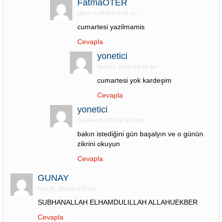
FatmaOTER
March 1, 2015 at 6:53 am
cumartesi yazilmamis
Cevapla
yonetici
March 1, 2015 at 8:20 am
cumartesi yok kardeşim
Cevapla
yonetici
October 29, 2013 at 4:43 pm
bakın istediğini gün başalyın ve o günün
zikrini okuyun
Cevapla
GUNAY
April 25, 2013 at 8:57 am
SUBHANALLAH ELHAMDULILLAH ALLAHUEKBER
Cevapla