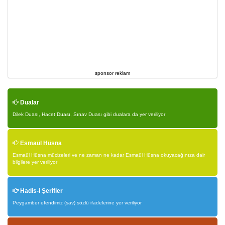
sponsor reklam
Dualar
Dilek Duası, Hacet Duası, Sınav Duası gibi dualara da yer veriliyor
Esmaül Hüsna
Esmaül Hüsna mücizeleri ve ne zaman ne kadar Esmaül Hüsna okuyacağınıza dair
bilgilere yer veriliyor
Hadis-i Şerifler
Peygamber efendimiz (sav) sözlü ifadelerine yer veriliyor