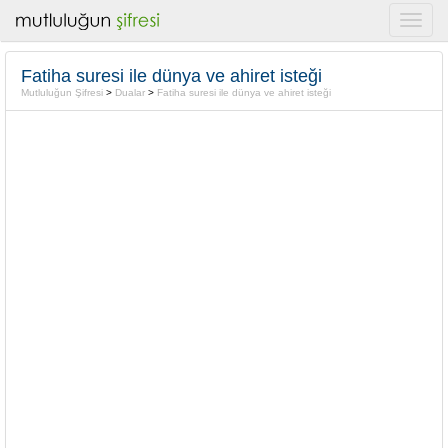
Fatiha suresi ile dünya ve ahiret isteği
Mutluluğun Şifresi
>
Dualar
>
Fatiha suresi ile dünya ve ahiret isteği