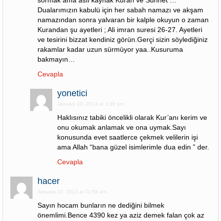
sormak ama asıl kaynak Kuran ve Sünnet …
Dualarımızın kabulü için her sabah namazı ve akşam
namazından sonra yalvaran bir kalple okuyun o zaman
Kurandan şu ayetleri ; Ali imran suresi 26-27. Ayetleri
ve tesirini bizzat kendiniz görün.Gerçi sizin söylediğiniz
rakamlar kadar uzun sürmüyor yaa..Kusuruma
bakmayın…
Cevapla
yonetici
January 10, 2013 at 1:30 pm
Haklısınız tabiki öncelikli olarak Kur’anı kerim ve
onu okumak anlamak ve ona uymak.Sayı
konusunda evet saatlerce çekmek velilerin işi
ama Allah “bana güzel isimlerimle dua edin ” der.
Cevapla
hacer
January 10, 2013 at 11:58 am
Sayın hocam bunların ne dediğini bilmek
önemlimi.Bence 4390 kez ya aziz demek falan çok az