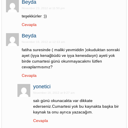
Beyda
November 23, 2012 at 11:50 pm
teşekkürler :))
Cevapla
Beyda
November 16, 2012 at 12:13 am
fatiha suresinde ( maliki yevmiddin )okuduktan sonraki
ayet (iyya kenağbüdü ve iyya kenesdaıyn) ayeti yok
birde cumartesi günü okunmayacakmı lütfen
cevaplarmısınız?
Cevapla
yonetici
November 16, 2012 at 9:27 am
salı günü okunacakta var dikkate
ederseniz.Cumartesi yok bu kaynakta başka bir
kaynak ta onu ayrıca yazacağım.
Cevapla