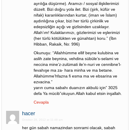
ayrılığa düşürme). Aramızı / sosyal ilişkilerimizi
düzelt. Bizi doğru yola ilet. Bizi (şirk, küfür ve
nifak) karanlıklarından kurtar, (iman ve İslam)
aydınlığına çıkar, bizi her türlü çirkinlik ve
edepsizliğin açığı ve gizlisinden uzaklaşır.
Allah’ım! Kulaklarımızı, gözlerimizi ve eşlerimizi
(her türlü kötülükten ve günahtan) koru.” (İbn
Hibban, Rakaik, No: 996)
Okunuşu: “Allahhümme ellif beyne kulubina ve
aslih zate beynina, vehdina sübüle’s-selami ve
neccina mine’z-zulümati ile’n-nuri ve cennibne’l-
fevahışe ma za- hara minha ve ma betane.
Allahümme’hfazna fi esma ma ve ebsarina ve
ezvacina.”
yarın cuma sabahı duanızın akbulü için” 3025
defa Ya mücib”okuyun.Allah kabul etsin inşallah.
Cevapla
hacer
October 28, 2012 at 11:48 am
her gün sabah namazindan sonrami olacak, sabah