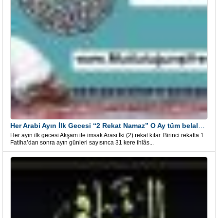
Her Arabi Ayın İlk Gecesi “2 Rekat Namaz” O Ay tüm belalardan kurtuluş
Her ayın ilk gecesi Akşam ile imsak Arası İki (2) rekat kılar. Birinci rekatta 1
Fatiha’dan sonra ayın günleri sayısınca 31 kere ihlâs...