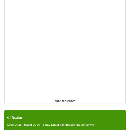
sponsor reklam
Dualar
Dilek Duası, Hacet Duası, Sınav Duası gibi dualara da yer veriliyor