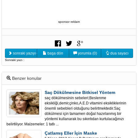
sponsor reklam
sonraki yazıyı oku
başa dön
yorumla (0)
dua sayacı
Sonraki yazı :
Benzer konular
Saç Dökülmesine Bitkisel Yöntem
saç dökülmesinin sebeleri;Beslenme
eksikliği,demir,çinko,A.E.D vitamini eksikliklerinin
önemli sebebleri olduğunu belirtmektedir.Saç
dökülmesi için tamamen doğal hazırlanmış bir
yöntemi kullanarak bu sıkıntıdan kurtulacağınızı
belirtiliyor. Malzemeler: 1 tatlı ...
Çatlamış Eller İçin Maske