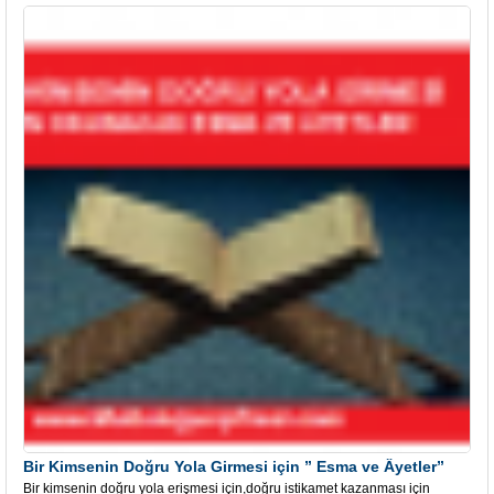
Bir Kimsenin Doğru Yola Girmesi için ” Esma ve Âyetler”
Bir kimsenin doğru yola erişmesi için,doğru istikamet kazanması için