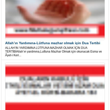
Allah’ın Yardımına-Lütfuna mazhar olmak için Dua Tertibi
ALLAH’IN YARDIMINA LÜTFUNA MAZHAR OLMAK İÇİN DUA
TERTİBİAllah’ın yardmına,Lutfuna Mazhar Olmak için okunacak Esma ve
Âyet-i Keri...