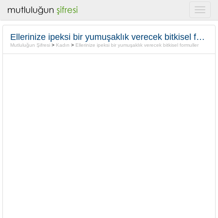
Ellerinize ipeksi bir yumuşaklık verecek bitkisel formuller
Mutluluğun Şifresi
>
Kadın
>
Ellerinize ipeksi bir yumuşaklık verecek bitkisel formuller