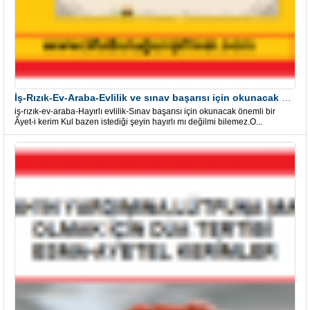
İş-Rızık-Ev-Araba-Evlilik ve sınav başarısı için okunacak Önemli bir Âyet
iş-rızık-ev-araba-Hayırlı evlilik-Sınav başarısı için okunacak önemli bir
Âyet-i kerim Kul bazen istediği şeyin hayırlı mı değilmi bilemez.O...