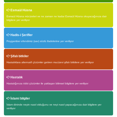
Esmaül Hüsna
Esmaül Hüsna mücizeleri ve ne zaman ne kadar Esmaül Hüsna okuyacağınıza dair
bilgilere yer veriliyor
Hadis-i Şerifler
Peygamber efendimiz (sav) sözlü ifadelerine yer veriliyor
Şifalı bitkiler
Hastalıklara alternatif çözümler getiren mucizevi şifalı bitkilere yer veriliyor
Hastalık
Hastalığınıza tıbbi çözümler ile yaklaşan bilimsel bilgilere yer veriliyor
İslami bilgiler
İslam dininde neyin nasıl olduğunu ve neyi nasıl yapacağınıza dair bilgilere yer
veriliyor