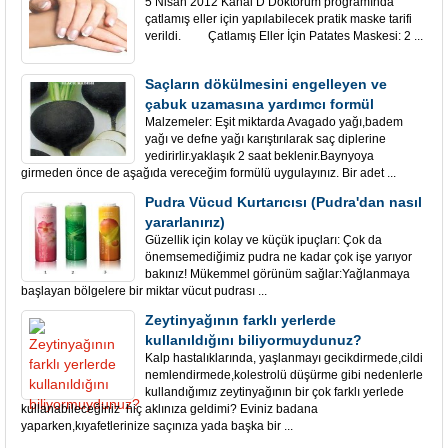
5 Nisan 2012 Kanal D Doktorum proğramında
çatlamış eller için yapılabilecek pratik maske tarifi
verildi. Çatlamış Eller İçin Patates Maskesi: 2 ...
Saçların dökülmesini engelleyen ve
çabuk uzamasına yardımcı formül
Malzemeler: Eşit miktarda Avagado yağı,badem
yağı ve defne yağı karıştırılarak saç diplerine
yedirirlir.yaklaşık 2 saat beklenir.Baynyoya
girmeden önce de aşağıda vereceğim formülü uygulayınız. Bir adet ...
Pudra Vücud Kurtarıcısı (Pudra'dan nasıl
yararlanırız)
Güzellik için kolay ve küçük ipuçları: Çok da
önemsemediğimiz pudra ne kadar çok işe yarıyor
bakınız! Mükemmel görünüm sağlar:Yağlanmaya
başlayan bölgelere bir miktar vücut pudrası ...
Zeytinyağının farklı yerlerde
kullanıldığını biliyormuydunuz?
Kalp hastalıklarında, yaşlanmayı gecikdirmede,cildi
nemlendirmede,kolestrolü düşürme gibi nedenlerle
kullandığımız zeytinyağının bir çok farklı yerlede
kullanabileceğiniz hiç aklınıza geldimi? Eviniz badana
yaparken,kıyafetlerinize saçınıza yada başka bir ...