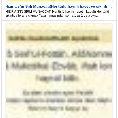
Hızır a.s’ın Sırlı Münacatı(Her türlü hayırlı hacet ve sıkıntı için)
HIZIR A.S’IN SIRLI MÜNACCATI Her türlü hayırlı hacetin kabulü Her türlü
sıkıntıda feraha çıkmak Yatsı namazından sonra 1 az 1 defa oku...