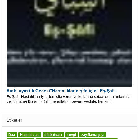
Arabi ayın ilk Gecesi”Hastalıkların şifa için” Eş-Şafi
Eş Şafi ; Hastalıkları iyi eden, şifa veren ve kullarına şefaat eden anlamına
gelir. İmâm-ı Bistâmî (Rahimehulláh)in beyânı vechile; her kim...
Etiketler
Dua
Hacet duası
dilek duası
sevgi
zayıflama çayı