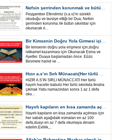
Nefsin şerrinden korunmak ve bütün sıkıntılar için Önemli bir Dua
Peygamber Efendimiz (s.a.v)’in sürekli
okuduğu ve tavsiye ettiği bir Dua; Nefsin
şerrinden korunma.Ve bütün sıkıntılar için
okunacak ö...
Bir Kimsenin Doğru Yola Girmesi için ” Esma ve Âyetler”
Bir kimsenin doğru yola erişmesi için,doğru
istikamet kazanması için Okunacak Esma ve
Ayetler. Duaya başlamadan önce Eûzü
Besmele hamd ve ...
Hızır a.s’ın Sırlı Münacatı(Her türlü hayırlı hacet ve sıkıntı için)
HIZIR A.S’IN SIRLI MÜNACCATI Her türlü
hayırlı hacetin kabulü Her türlü sıkıntıda feraha
çıkmak Yatsı namazından sonra 1 az 1 defa
oku...
Hayırlı kapıların en kısa zamanda açılması için Esmalar ve Dua
Hayırlı kapıların en kısa zamanda açılması için
her sabah aşağıdaki esmaları en az 100
defa,duayı en az 7 defa okumaya devam
edelim.Evlilik,...
Allah’ın Rahmetine Mazhar olmak için ” Esmalar-Ayet ve Dualar”