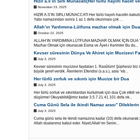
Hızır a.s’ın Sırlı Münacatı(Her türlü hayırlı hacet ve 
November 23, 2025
HIZIR A.S’IN SIRLI MÜNACCATI Her türlü hayırlı hacetin kabulü 
Yatsı namazından sonra 1 az 1 defa okunması çok ...
Allah’ın Yardımına-Lütfuna mazhar olmak için Dua 
October 22, 2025
ALLAH’IN YARDIMINA LÜTFUNA MAZHAR OLMAK İÇİN DUA TER
Mazhar Olmak için okunacak Esma ve Âyet-i Kerimler Bu du...
Kevser süresinin Dünya Ve Ahiret için Mucizevi Fa
July 3, 2025
Kevser süresinin mucizevi faydaları 1. Rasûlüm! Şüphesiz biz s
büyük şeref verdik. Âlemlerin Efendisi (s.a.s.), asla “eb...
Her türlü zorluk ve sıkıntı için Mucize bir Dua
July 3, 2025
Her türlü zorluk ve sıkıntılardan kurtulmak için dua Çok etkili v
düşürme! Okuyabildiğimiz kadar 3.5.7.21.41.101 defa ok...
Cuma Günü Sela ile ikindi Namaz arası” Dileklerin 
July 3, 2025
Cuma günü sela ile ikindi namazına kadar (33) defa okunarak.Şö
Allah dualarımız kabul eder. Niyet;Allah’ım Senin...