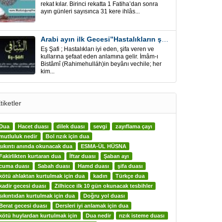
rekat kılar. Birinci rekatta 1 Fatiha’dan sonra
ayın günleri sayısınca 31 kere ihlâs...
Arabi ayın ilk Gecesi”Hastalıkların şifa için” Eş-Şafi
Eş Şafi ; Hastalıkları iyi eden, şifa veren ve
kullarına şefaat eden anlamına gelir. İmâm-ı
Bistâmî (Rahimehulláh)in beyânı vechile; her
kim...
tiketler
Dua
Hacet duası
dilek duası
sevgi
zayıflama çayı
mutluluk nedir
Bol rızık için dua
sıkıntı anında okunacak dua
ESMA-ÜL HÜSNA
Fakirlikten kurtaran dua
İftar duası
Şaban ayı
cuma duası
Sabah duası
Hamd duası
şifa duası
kötü ahlaktan kurtulmak için dua
kadın
Türkçe dua
kadir gecesi duası
Zilhicce ilk 10 gün okunacak tesbihler
sıkıntıdan kurtulmak için dua
Doğru yol duası
Berat gecesi duası
Dersleri iyi anlamak için dua
kötü huylardan kurtulmak için
Dua nedir
rızık isteme duası