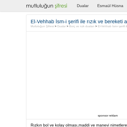
Dualar
Esmaül Hüsna
El-Vehhab İsm-i şerifi ile rızık ve bereketi 
Mutluluğun Şifresi
>
Dualar
>
Borç ve rızk duaları
>
El-Vehhab İsm-i şerifi i
sponsor reklam
Rızkın bol ve kolay olması,maddi ve manevi nimetler