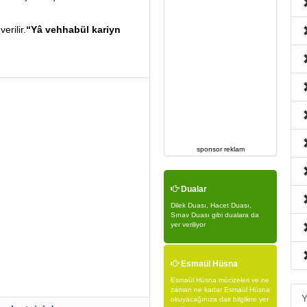
rilir.
“Yâ vehhabül kariyn
sponsor reklam
Dualar
Dilek Duası, Hacet Duası,
Sınav Duası gibi dualara da
yer veriliyor
Esmaül Hüsna
Esmaül Hüsna mücizeleri ve ne
zaman ne kadar Esmaül Hüsna
Y
okuyacağınıza dair bilgilere yer