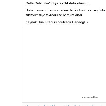
Celle Celalühü” diyerek 14 defa okunur.
Duha namazından sonra secdede okunursa zenginlik ve
zittavli” d
iye zikredilirse bereket artar.
Kaynak:Dua Kitabı (Abdülkadir Dedeoğlu)
sponsor reklam