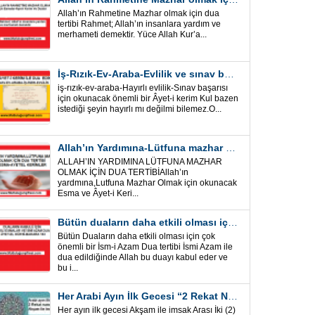
Allah’ın Rahmetine Mazhar olmak için dua
tertibi Rahmet; Allah’ın insanlara yardım ve
merhameti demektir. Yüce Allah Kur’a...
İş-Rızık-Ev-Araba-Evlilik ve sınav başarısı için okunacak Önemli bir Âyet
iş-rızık-ev-araba-Hayırlı evlilik-Sınav başarısı
için okunacak önemli bir Âyet-i kerim Kul bazen
istediği şeyin hayırlı mı değilmi bilemez.O...
Allah’ın Yardımına-Lütfuna mazhar olmak için Dua Tertibi
ALLAH’IN YARDIMINA LÜTFUNA MAZHAR
OLMAK İÇİN DUA TERTİBİAllah’ın
yardmına,Lutfuna Mazhar Olmak için okunacak
Esma ve Âyet-i Keri...
Bütün duaların daha etkili olması için önemli bir İsm-i Azam Dua Tertibi
Bütün Duaların daha etkili olması için çok
önemli bir İsm-i Azam Dua tertibi İsmi Azam ile
dua edildiğinde Allah bu duayı kabul eder ve
bu i...
Her Arabi Ayın İlk Gecesi “2 Rekat Namaz” O Ay tüm belalardan kurtuluş
Her ayın ilk gecesi Akşam ile imsak Arası İki (2)