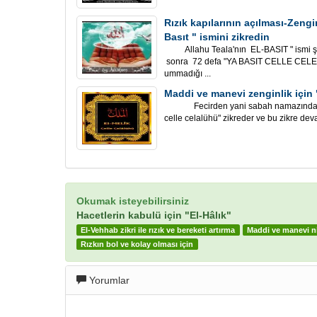
Rızık kapılarının açılması-Zengi
Basıt " ismini zikredin
Allahu Teala'nın EL-BASIT " ismi şer
sonra 72 defa "YA BASIT CELLE CELELÜ
ummadığı ...
Maddi ve manevi zenginlik için
Fecirden yani sabah namazından bi
celle celalühü" zikreder ve bu zikre deva
Okumak isteyebilirsiniz
Hacetlerin kabulü için "El-Hâlık"
El-Vehhab zikri ile rızık ve bereketi artırma
Maddi ve manevi n
Rızkın bol ve kolay olması için
Yorumlar