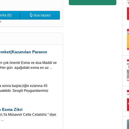
mla (0)
dua sayacı
n
reket(Kazanılan Paranın
için çok önemli Esma ve dua Maddi ve
 Her gün aşağıdaki esma en az ...
 sonra başlar,öğle ezanına 45
 vaktidir. Sevgili Peygamberimiz
 Esma Zikri
Ya Müsavvir Celle Celalühü " diye
...