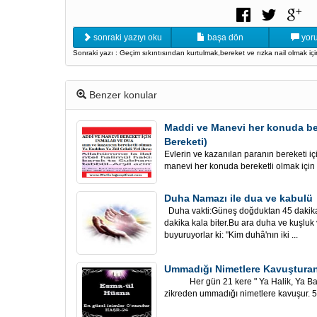
sonraki yazıyı oku
başa dön
yoru
Sonraki yazı : Geçim sıkıntısından kurtulmak,bereket ve rızka nail olmak içi
Benzer konular
Maddi ve Manevi her konuda be
Bereketi)
Evlerin ve kazanılan paranın bereketi 
manevi her konuda bereketli olmak için
Duha Namazı ile dua ve kabulü
Duha vakti:Güneş doğduktan 45 dakika
dakika kala biter.Bu ara duha ve kuşluk
buyuruyorlar ki: "Kim duhâ'nın iki ...
Ummadığı Nimetlere Kavuşturan
Her gün 21 kere " Ya Halik, Ya Bari,
zikreden ummadığı nimetlere kavuşur. 5 