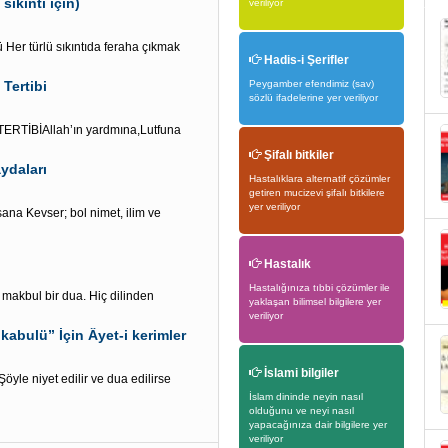
sıkıntı için)
veriliyor
Her türlü sıkıntıda feraha çıkmak
Hadis-i Şerifler
Tertibi
Peygamber efendimiz (sav)
sözlü ifadelerine yer veriliyor
TİBİAllah’ın yardmına,Lutfuna
Şifalı bitkiler
ydaları
Hastalıklara alternatif çözümler
getiren mucizevi şifalı bitkilere
yer veriliyor
ana Kevser; bol nimet, ilim ve
Hastalık
Hastalığınıza tıbbi çözümler ile
e makbul bir dua. Hiç dilinden
yaklaşan bilimsel bilgilere yer
veriliyor
kabulü” İçin Âyet-i kerimler
İslami bilgiler
yle niyet edilir ve dua edilirse
İslam dininde neyin nasıl
olduğunu ve neyi nasıl
yapacağınıza dair bilgilere yer
veriliyor