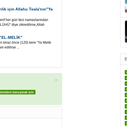
nlik için Allahu Teala'nın"Ya
if her gün farz namazlarından
HÜ" diye zikredilirse,Allah
 "EL-MELİK"
raz önce (120) kere "Ya Melik
m edilirse ...
E
×
imetlere kavuşmak için