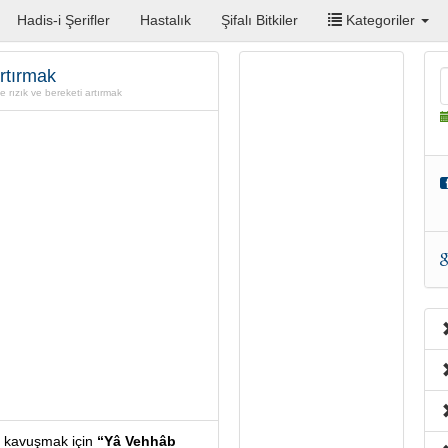
Hadis-i Şerifler
Hastalık
Şifalı Bitkiler
Kategoriler
artırmak
le rızık ve bereketi artırmak
e kavuşmak için
“Yâ Vehhâb