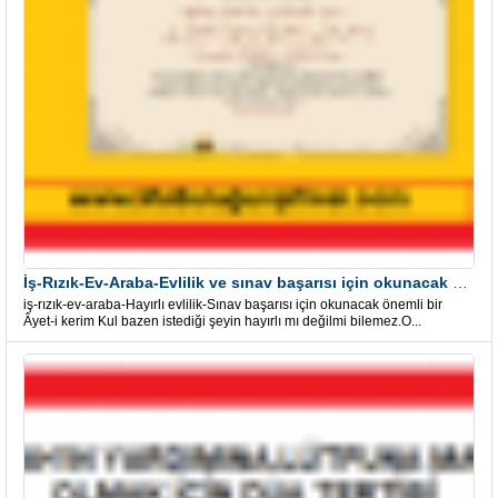
İş-Rızık-Ev-Araba-Evlilik ve sınav başarısı için okunacak Önemli bir Âyet
iş-rızık-ev-araba-Hayırlı evlilik-Sınav başarısı için okunacak önemli bir
Âyet-i kerim Kul bazen istediği şeyin hayırlı mı değilmi bilemez.O...