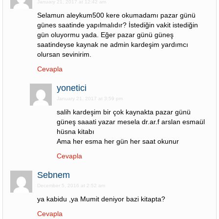
January 21, 2017 at 12:42 am
Selamun aleykum500 kere okumadamı pazar günü
günes saatinde yapılmalıdır? İstediğin vakit istediğin
gün oluyormu yada. Eğer pazar günü güneş
saatindeyse kaynak ne admin kardeşim yardımcı
olursan sevinirim.
Cevapla
yonetici
January 21, 2017 at 3:59 pm
salih kardeşim bir çok kaynakta pazar günü
güneş saaati yazar mesela dr.ar.f arslan esmaül
hüsna kitabı
Ama her esma her gün her saat okunur
Cevapla
Sebnem
December 5, 2016 at 2:52 am
ya kabidu ,ya Mumit deniyor bazi kitapta?
Cevapla