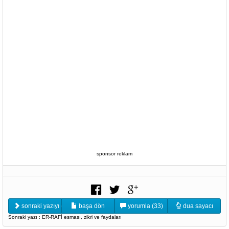
sponsor reklam
sonraki yazıyı oku
başa dön
yorumla (33)
dua sayacı
Sonraki yazı : ER-RAFİ esması, zikri ve faydaları