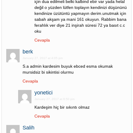
için dua edilmeli belki kalbind ebir var yada helal
değil o yüzden lütfen toplayın kendinizi düşününü
kendinize üzütüntü yapmayın derim.unutmak için
sabah akşam ya mani 161 okuyun. Rabbim bana
ferahlık ver diye 21 inşirah süresi 72 ya basıt c.c
oku
Cevapla
berk
January 27, 2017 at 4:05 pm
S.a admin kardesim buyuk ebced esma okumak
mursidsiz bi sikintisi olurmu
Cevapla
yonetici
January 27, 2017 at 6:50 pm
Kardeşim hiç bir sıkıntı olmaz
Cevapla
Salih