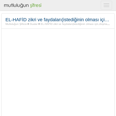
EL-HAFİD zikri ve faydaları(istediğinin olması için,düşmandan kurtulmak için)
Mutluluğun Şifresi
>
Dualar
>
EL-HAFİD zikri ve faydaları(istediğinin olması için,düşmandan kurtulmak için)