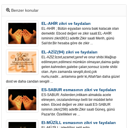
Benzer konular
EL-AHİR zikri ve faydaları
EL-AHİR ; Bütün eşyadan sonra baki kalacak olan
demektir. Ebced değeri ve zikir saati:EL-AHİR
isminini zikri(801) adettir.Zikir saati Merih, günü
Salı'dır.Bir hesaba göre de zikir ...
EL-AZİZ(94) zikri ve faydaları
EL-AZİZ:İzzet,azamet,şeref ve onur shibi.Mağlup
edilmeyen,edilmesi mümkün olmayan,daima galip
gelen.kahreden,galebe çalan;sonsuz izzete shibi
olan..Aynı zamanda sevgili,dost,çok
nurlu,nadir....anlamına gelir ki,Allah'tan daha güzel
dost ve daha candan sevgili ...
ES-SABUR esmasının zikri ve faydaları
ES-SABUR: Asilerden,intikam almakda acele
etmeyen, cezalandırmayı belli bir müddet tehir
eden. Ebced değeri ve zikir saati:ES-SABUR
isminin zikri(298) adettir.Zikir saati Güneş, günü
Pazar'dır. Özellikleri ve ...
El-MÜZİLL esmasının zikri ve faydaları
EL-MÜZİLL; istediğini zelil edip