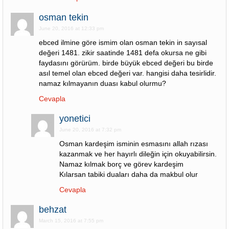
osman tekin
June 20, 2016 at 12:33 pm
ebced ilmine göre ismim olan osman tekin in sayısal
değeri 1481. zikir saatinde 1481 defa okursa ne gibi
faydasını görürüm. birde büyük ebced değeri bu birde
asıl temel olan ebced değeri var. hangisi daha tesirlidir.
namaz kılmayanın duası kabul olurmu?
Cevapla
yonetici
June 20, 2016 at 7:32 pm
Osman kardeşim isminin esmasını allah rızası
kazanmak ve her hayırlı dileğin için okuyabilirsin.
Namaz kılmak borç ve görev kardeşim
Kılarsan tabiki duaları daha da makbul olur
Cevapla
behzat
March 15, 2016 at 7:55 pm