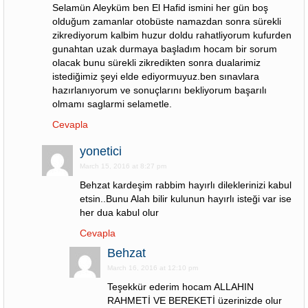
Selamün Aleyküm ben El Hafid ismini her gün boş
olduğum zamanlar otobüste namazdan sonra sürekli
zikrediyorum kalbim huzur doldu rahatliyorum kufurden
gunahtan uzak durmaya başladım hocam bir sorum
olacak bunu sürekli zikredikten sonra dualarimiz
istediğimiz şeyi elde ediyormuyuz.ben sınavlara
hazırlanıyorum ve sonuçlarını bekliyorum başarılı
olmamı saglarmi selametle.
Cevapla
yonetici
March 15, 2016 at 8:27 pm
Behzat kardeşim rabbim hayırlı dileklerinizi kabul
etsin..Bunu Alah bilir kulunun hayırlı isteği var ise
her dua kabul olur
Cevapla
Behzat
March 16, 2016 at 12:10 pm
Teşekkür ederim hocam ALLAHIN
RAHMETİ VE BEREKETİ üzerinizde olur