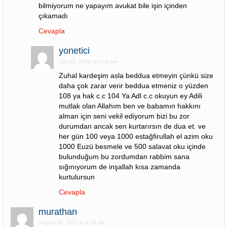
bilmiyorum ne yapayım avukat bile işin içinden
çıkamadı
Cevapla
yonetici
July 18, 2022 at 8:08 pm
Zuhal kardeşim asla beddua etmeyin çünkü size
daha çok zarar verir beddua etmeniz o yüzden
108 ya hak c.c 104 Ya Adl c.c okuyun ey Adili
mutlak olan Allahım ben ve babamın hakkını
alman için seni vekil ediyorum bizi bu zor
durumdan ancak sen kurtarırsın de dua et. ve
her gün 100 veya 1000 estağfirullah el azim oku
1000 Euzü besmele ve 500 salavat oku içinde
bulunduğum bu zordumdan rabbim sana
sığınıyorum de inşallah kısa zamanda
kurtulursun
Cevapla
murathan
August 28, 2021 at 8:59 am