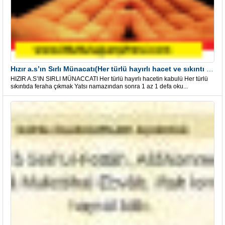
Hızır a.s’ın Sırlı Münacatı(Her türlü hayırlı hacet ve sıkıntı için)
HIZIR A.S’IN SIRLI MÜNACCATI Her türlü hayırlı hacetin kabulü Her türlü
sıkıntıda feraha çıkmak Yatsı namazından sonra 1 az 1 defa oku...