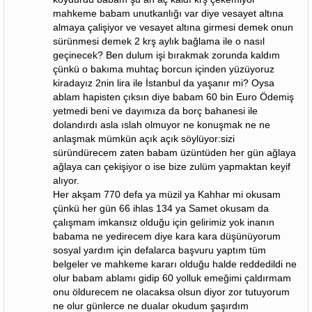
mahkeme babam unutkanlığı var diye vesayet altına
almaya çalişiyor ve vesayet altına girmesi demek onun
sürünmesi demek 2 krş aylık bağlama ile o nasıl
geçinecek? Ben dulum işi bırakmak zorunda kaldım
çünkü o bakıma muhtaç borcun içinden yüzüyoruz
kiradayız 2nin lira ile İstanbul da yaşanır mi? Oysa
ablam hapisten çıksın diye babam 60 bin Euro Ödemiş
yetmedi beni ve dayımıza da borç bahanesi ile
dolandırdı asla ıslah olmuyor ne konuşmak ne ne
anlaşmak mümkün açık açık söylüyor:sizi
süründürecem zaten babam üzüntüden her gün ağlaya
ağlaya can çekişiyor o ise bize zulüm yapmaktan keyif
alıyor.
Her akşam 770 defa ya müzil ya Kahhar mi okusam
çünkü her gün 66 ihlas 134 ya Samet okusam da
çalışmam imkansız olduğu için gelirimiz yok inanın
babama ne yedirecem diye kara kara düşünüyorum
sosyal yardım için defalarca başvuru yaptım tüm
belgeler ve mahkeme kararı olduğu halde reddedildi ne
olur babam ablamı gidip 60 yolluk emeğimi çaldırmam
onu öldurecem ne olacaksa olsun diyor zor tutuyorum
ne olur günlerce ne dualar okudum şaşırdım