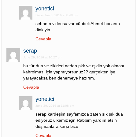
yonetici
December 5, 2016 at 8:48 pm
sebnem videosu var cübbeli Ahmet hocanın
dinleyin
Cevapla
serap
June 29, 2016 at 10:27 pm
bu tür dua ve zikirleri neden pkk ve ışidin yok olması
kahrolması için yapmıyorsunuz?? gerçekten işe
yarayacaksa ben denemeye hazırım.
Cevapla
yonetici
June 29, 2016 at 11:08 pm
serap kardeşim sayfamızda zaten sık sık dua
ediyoruz ülkemiz için Rabbim yardım etsin
düşmanlara karşı bize
Cevapla