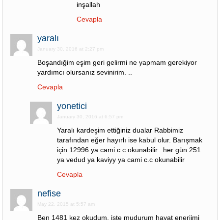
inşallah
Cevapla
yaralı
January 30, 2016 at 2:27 pm
Boşandığim eşim geri gelirmi ne yapmam gerekiyor
yardımcı olursanız sevinirim. ..
Cevapla
yonetici
January 30, 2016 at 6:57 pm
Yaralı kardeşim ettiğiniz dualar Rabbimiz
tarafından eğer hayırlı ise kabul olur. Barışmak
için 12996 ya cami c.c okunabilir.. her gün 251
ya vedud ya kaviyy ya cami c.c okunabilir
Cevapla
nefise
May 22, 2015 at 5:57 am
Ben 1481 kez okudum, işte mudurum hayat enerjimi