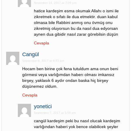
November 14, 2017 at 7:09 pm
hatice kardeşim esma okumak Allahı o ismi ile
zikretmek o sıfatı ile dua etmektir. duan kabul
olmasa bile Rabbini anmış onu övmüş onu
zikretmiş oluyorsun bu da nasıl dua edyorsan
aynen dua gibidir nasıl zarar görebilsin düşün
Cevapla
Cangül
September 6, 2017 at 8:53 pm
Hocam ben birine çok fena tutuldum ama onun beni
görmesi veya varlığımdan haberı olması imkansız
birşey, yaklasık 6 aydır ondan baska hiç birşey
düşünemez oldum.
Cevapla
yonetici
September 7, 2017 at 5:58 pm
cangül kardeşim peki bu nasıl olucak kardeşim
varlığından haberi yok bence olabilicek şeyler