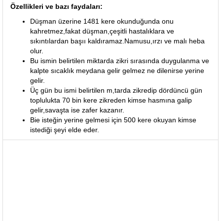
Özellikleri ve bazı faydaları:
Düşman üzerine 1481 kere okunduğunda onu
kahretmez,fakat düşman,çeşitli hastalıklara ve
sıkıntılardan başıı kaldıramaz.Namusu,ırzı ve malı heba
olur.
Bu ismin belirtilen miktarda zikri sırasında duygulanma ve
kalpte sıcaklık meydana gelir gelmez ne dilenirse yerine
gelir.
Üç gün bu ismi belirtilen m,tarda zikredip dördüncü gün
toplulukta 70 bin kere zikreden kimse hasmına galip
gelir,savaşta ise zafer kazanır.
Bie isteğin yerine gelmesi için 500 kere okuyan kimse
istediği şeyi elde eder.