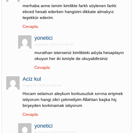
merhaba anne ismim kimlikte farklı söylenen farklı
ebced hesab ederken hangisini dikkate almalıyız.
teşekkür ederim.
Cevapla
yonetici
August 28, 2021 at 9:56 am
murathan isterseniz kimlikteki adıyla hesaplayın
okuyun her iki ismiyle de okuyabilirsiniz
Cevapla
Aciz kul
August 29, 2018 at 8:39 am
Hocam selamun aleykum korkusuzluk sırrına erişmek
istiyorum hangi zikri çekmeliyim Allahtan başka hiç
birşeyden korkmamak istiyorum
Cevapla
yonetici
August 29, 2018 at 10:32 am