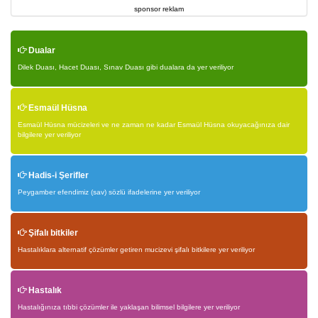
sponsor reklam
Dualar
Dilek Duası, Hacet Duası, Sınav Duası gibi dualara da yer veriliyor
Esmaül Hüsna
Esmaül Hüsna mücizeleri ve ne zaman ne kadar Esmaül Hüsna okuyacağınıza dair
bilgilere yer veriliyor
Hadis-i Şerifler
Peygamber efendimiz (sav) sözlü ifadelerine yer veriliyor
Şifalı bitkiler
Hastalıklara alternatif çözümler getiren mucizevi şifalı bitkilere yer veriliyor
Hastalık
Hastalığınıza tıbbi çözümler ile yaklaşan bilimsel bilgilere yer veriliyor