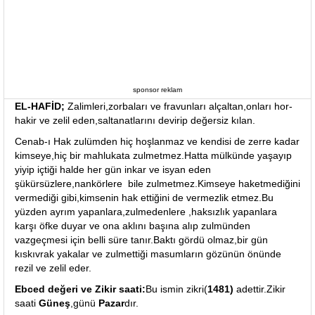
sponsor reklam
EL-HAFİD;
Zalimleri,zorbaları ve fravunları alçaltan,onları hor-
hakir ve zelil eden,saltanatlarını devirip değersiz kılan.
Cenab-ı Hak zulümden hiç hoşlanmaz ve kendisi de zerre kadar
kimseye,hiç bir mahlukata zulmetmez.Hatta mülkünde yaşayıp
yiyip içtiği halde her gün inkar ve isyan eden
şükürsüzlere,nankörlere bile zulmetmez.Kimseye haketmediğini
vermediği gibi,kimsenin hak ettiğini de vermezlik etmez.Bu
yüzden ayrım yapanlara,zulmedenlere ,haksızlık yapanlara
karşı öfke duyar ve ona aklını başına alıp zulmünden
vazgeçmesi için belli süre tanır.Baktı gördü olmaz,bir gün
kıskıvrak yakalar ve zulmettiği masumların gözünün önünde
rezil ve zelil eder.
Ebced değeri ve Zikir saati:
Bu ismin zikri(
1481)
adettir.Zikir
saati
Güneş
,günü
Pazar
dır.