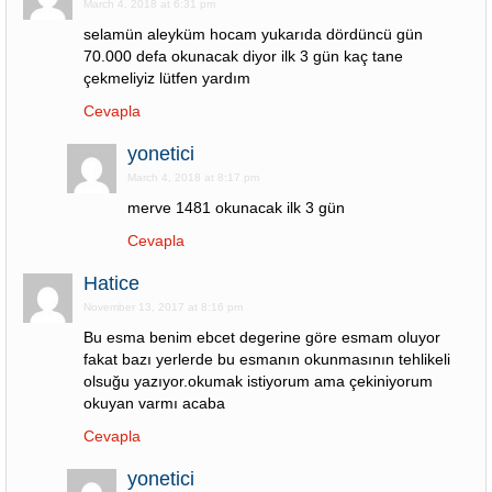
March 4, 2018 at 6:31 pm
selamün aleyküm hocam yukarıda dördüncü gün
70.000 defa okunacak diyor ilk 3 gün kaç tane
çekmeliyiz lütfen yardım
Cevapla
yonetici
March 4, 2018 at 8:17 pm
merve 1481 okunacak ilk 3 gün
Cevapla
Hatice
November 13, 2017 at 8:16 pm
Bu esma benim ebcet degerine göre esmam oluyor
fakat bazı yerlerde bu esmanın okunmasının tehlikeli
olsuğu yazıyor.okumak istiyorum ama çekiniyorum
okuyan varmı acaba
Cevapla
yonetici