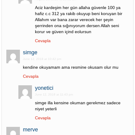
Aciz kardeşim her gün allaha güvenle 100 ya
hafiz c.c 312 ya rakib okuyup beni koruyan bir
Allahım var bana zarar verecek her şeyin
şerrinden ona sığınıyorum dersen Allah seni
korur ve güven içind eolursun
Cevapla
simge
June 12, 2018 at 10:42 pm
kendine okuyamam ama resmine okusam olur mu
Cevapla
yonetici
June 12, 2018 at 11:43 pm
simge illa kensine okuman gerekmez sadece
niyet yeterli
Cevapla
merve