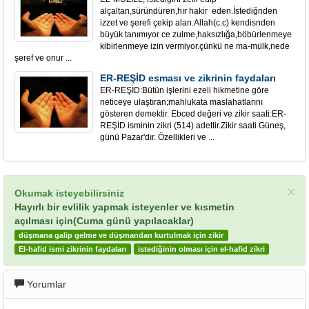
alçaltan,süründüren,hır hakir eden.İstediğnden
izzet ve şerefi çekip alan.Allah(c.c) kendisnden
büyük tanımıyor ce zulme,haksızlığa,böbürlenmeye
kibirlenmeye izin vermiyor.çünkü ne ma-mülk,nede
şeref ve onur ...
ER-REŞİD esması ve zikrinin faydaları
ER-REŞİD:Bütün işlerini ezeli hikmetine göre
neticeye ulaştıran;mahlukata maslahatlarını
gösteren demektir. Ebced değeri ve zikir saati:ER-
REŞİD isminin zikri (514) adettir.Zikir saati Güneş,
günü Pazar'dır. Özellikleri ve ...
×
Okumak isteyebilirsiniz
Hayırlı bir evlilik yapmak isteyenler ve kısmetin
açılması için(Cuma günü yapılacaklar)
düşmana galip gelme ve düşmandan kurtulmak için zikir
El-hafid ismi zikrinin faydaları
istediğinin olması için el-hafid zikri
Yorumlar