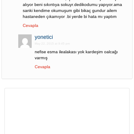
alıyor beni sıkıntıya sokuyr.dedikodumu yapıyor.ama
sanki kendime okumuşum gibi bikaç gundur ailem
hastaneden çıkamıyor .bi yerde bi hata mı yaptım
Cevapla
yonetici
May 22, 2015 at 9:45 pm
nefise esma ilealakası yok kardeşim oalcağı
varmış
Cevapla