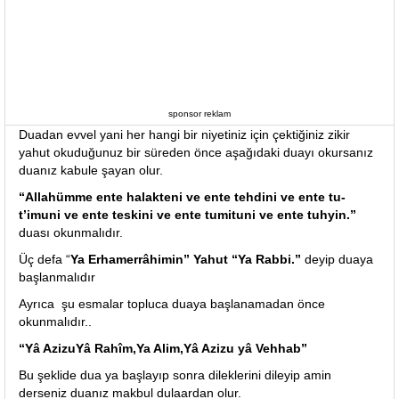
sponsor reklam
Duadan evvel yani her hangi bir niyetiniz için çektiğiniz zikir
yahut okuduğunuz bir süreden önce aşağıdaki duayı okursanız
duanız kabule şayan olur.
“Allahümme ente halakteni ve ente tehdini ve ente tu-
t’imuni ve ente teskini ve ente tumituni ve ente tuhyin.”
duası okunmalıdır.
Üç defa “
Ya Erhamerrâhimin” Yahut “Ya Rabbi.”
deyip duaya
başlanmalıdır
Ayrıca şu esmalar topluca duaya başlanamadan önce
okunmalıdır..
“Yâ AzizuYâ Rahîm,Ya Alim,Yâ Azizu yâ Vehhab”
Bu şeklide dua ya başlayıp sonra dileklerini dileyip amin
derseniz duanız makbul dulaardan olur.