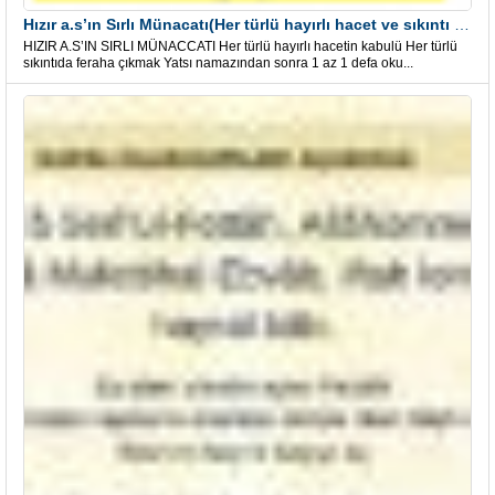
Hızır a.s’ın Sırlı Münacatı(Her türlü hayırlı hacet ve sıkıntı için)
HIZIR A.S’IN SIRLI MÜNACCATI Her türlü hayırlı hacetin kabulü Her türlü
sıkıntıda feraha çıkmak Yatsı namazından sonra 1 az 1 defa oku...