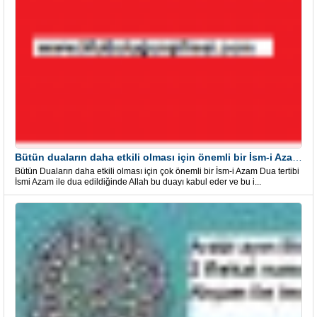
Bütün duaların daha etkili olması için önemli bir İsm-i Azam Dua Tertibi
Bütün Duaların daha etkili olması için çok önemli bir İsm-i Azam Dua tertibi
İsmi Azam ile dua edildiğinde Allah bu duayı kabul eder ve bu i...