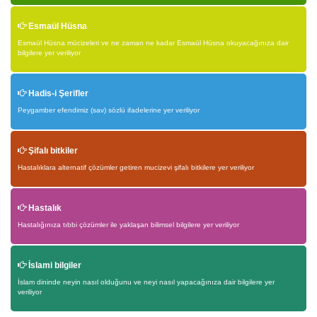
Esmaül Hüsna
Esmaül Hüsna mücizeleri ve ne zaman ne kadar Esmaül Hüsna okuyacağınıza dair
bilgilere yer veriliyor
Hadis-i Şerifler
Peygamber efendimiz (sav) sözlü ifadelerine yer veriliyor
Şifalı bitkiler
Hastalıklara alternatif çözümler getiren mucizevi şifalı bitkilere yer veriliyor
Hastalık
Hastalığınıza tıbbi çözümler ile yaklaşan bilimsel bilgilere yer veriliyor
İslami bilgiler
İslam dininde neyin nasıl olduğunu ve neyi nasıl yapacağınıza dair bilgilere yer
veriliyor