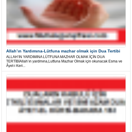
Allah’ın Yardımına-Lütfuna mazhar olmak için Dua Tertibi
ALLAH’IN YARDIMINA LÜTFUNA MAZHAR OLMAK İÇİN DUA
TERTİBİAllah’ın yardmına,Lutfuna Mazhar Olmak için okunacak Esma ve
Âyet-i Keri...