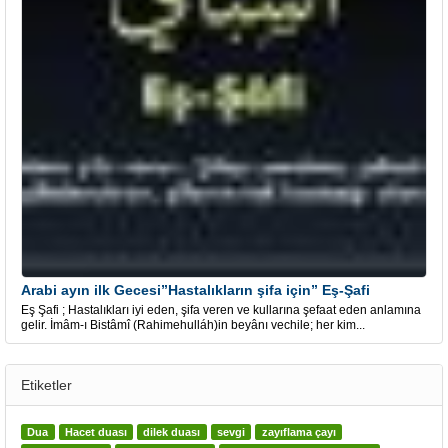
Arabi ayın ilk Gecesi”Hastalıkların şifa için” Eş-Şafi
Eş Şafi ; Hastalıkları iyi eden, şifa veren ve kullarına şefaat eden anlamına
gelir. İmâm-ı Bistâmî (Rahimehulláh)in beyânı vechile; her kim...
Etiketler
Dua
Hacet duası
dilek duası
sevgi
zayıflama çayı