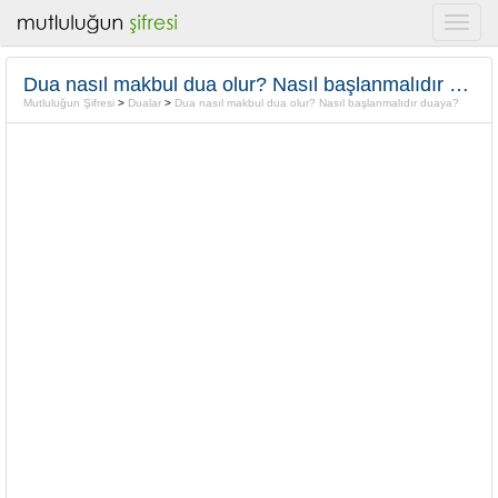
Dua nasıl makbul dua olur? Nasıl başlanmalıdır duaya?
Mutluluğun Şifresi
>
Dualar
>
Dua nasıl makbul dua olur? Nasıl başlanmalıdır duaya?