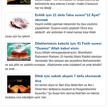
kelimelerle dua ederse,Cenab-ı Hakk.O kulunun
her ne dileği ...
Evlilik için 21 defa Taha suresi"12 Âyet"
okumak
Hayırlı evlilik yapmak isteyenler bu dua usulünü
yapabilirler. Duanın üsülü şöyledir Önce boy
abdest'i alır ardından 6 rekat namaz kılar Allah
rızası için bu işlemi ...
Dileklerimizin kabulü için 41 Fetih suresi
"Duamız" Allah kabul etsin
Euzu billahi mineşşeytanirracim. Bismillahir-
Rahmanir-Rahiym..El-hamdü lillahi Rabbil-alemiyn.
Vesselatü Ves-selamü ala seyyidina Muhammedin
ve ala alihi ve sahbihi ecmaiyn.. Allahümme ente halaktenî ve ente tehdînî
ve ente ...
Dilek için sabah akşam 7 defa okunacak
dua
Hz.semre diyor ki: Ben Ebu Bekir'den ve İbn-i
Ömer'den defalarca duydum ki,Peygamberimiz
buyurdu;" Şu duayı kim okursa Alah'tan ne isterse
mutlaka ona istediğini verir. Her ...