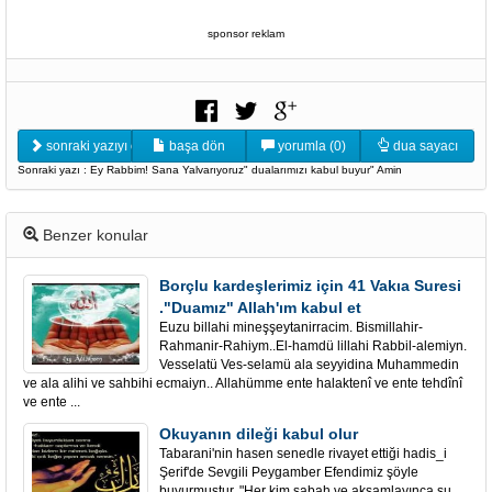
sponsor reklam
sonraki yazıyı oku
başa dön
yorumla (0)
dua sayacı
Sonraki yazı : Ey Rabbim! Sana Yalvarıyoruz" dualarımızı kabul buyur" Amin
Benzer konular
Borçlu kardeşlerimiz için 41 Vakıa Suresi
."Duamız" Allah'ım kabul et
Euzu billahi mineşşeytanirracim. Bismillahir-
Rahmanir-Rahiym..El-hamdü lillahi Rabbil-alemiyn.
Vesselatü Ves-selamü ala seyyidina Muhammedin
ve ala alihi ve sahbihi ecmaiyn.. Allahümme ente halaktenî ve ente tehdînî
ve ente ...
Okuyanın dileği kabul olur
Tabarani'nin hasen senedle rivayet ettiği hadis_i
Şerif'de Sevgili Peygamber Efendimiz şöyle
buyurmuştur. "Her kim,sabah ve akşamlayınca şu