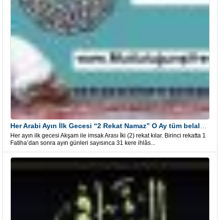
Her Arabi Ayın İlk Gecesi “2 Rekat Namaz” O Ay tüm belalardan kurtuluş
Her ayın ilk gecesi Akşam ile imsak Arası İki (2) rekat kılar. Birinci rekatta 1
Fatiha’dan sonra ayın günleri sayısınca 31 kere ihlâs...