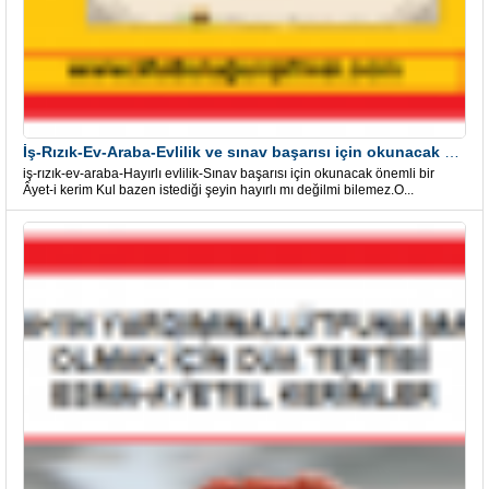
İş-Rızık-Ev-Araba-Evlilik ve sınav başarısı için okunacak Önemli bir Âyet
iş-rızık-ev-araba-Hayırlı evlilik-Sınav başarısı için okunacak önemli bir
Âyet-i kerim Kul bazen istediği şeyin hayırlı mı değilmi bilemez.O...