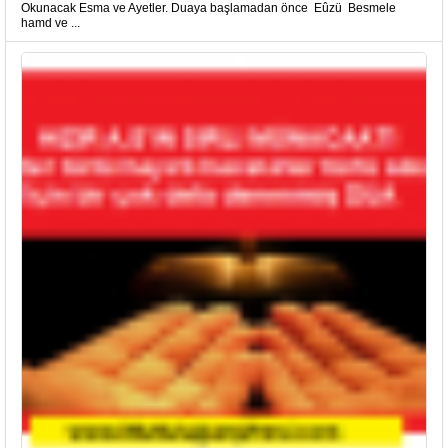
Okunacak Esma ve Ayetler. Duaya başlamadan önce Eûzü Besmele
hamd ve ...