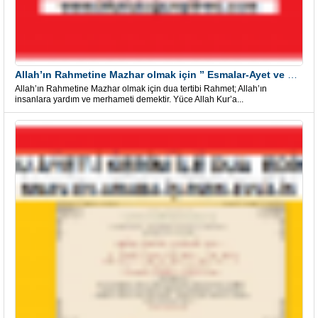
Allah’ın Rahmetine Mazhar olmak için ” Esmalar-Ayet ve Dualar”
Allah’ın Rahmetine Mazhar olmak için dua tertibi Rahmet; Allah’ın
insanlara yardım ve merhameti demektir. Yüce Allah Kur’a...