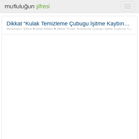
Dikkat “Kulak Temizleme Çubugu İşitme Kaybına Yol açıyor”
Mutluluğun Şifresi
>
Şifalı Bitkiler
>
Dikkat “Kulak Temizleme Çubugu İşitme Kaybına Yol açıyor”