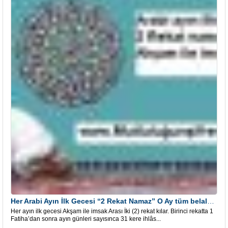
Her Arabi Ayın İlk Gecesi “2 Rekat Namaz” O Ay tüm belalardan kurtuluş
Her ayın ilk gecesi Akşam ile imsak Arası İki (2) rekat kılar. Birinci rekatta 1
Fatiha’dan sonra ayın günleri sayısınca 31 kere ihlâs...