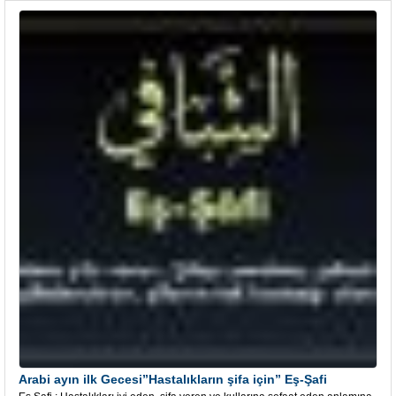
Arabi ayın ilk Gecesi”Hastalıkların şifa için” Eş-Şafi