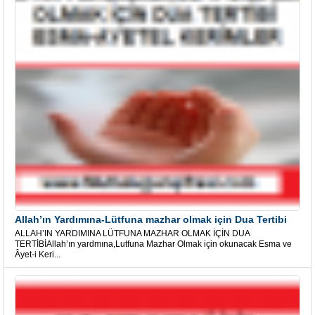
Allah’ın Yardımına-Lütfuna mazhar olmak için Dua Tertibi
ALLAH’IN YARDIMINA LÜTFUNA MAZHAR OLMAK İÇİN DUA
TERTİBİAllah’ın yardmına,Lutfuna Mazhar Olmak için okunacak Esma ve
Âyet-i Keri...