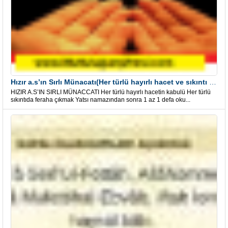
Hızır a.s’ın Sırlı Münacatı(Her türlü hayırlı hacet ve sıkıntı için)
HIZIR A.S’IN SIRLI MÜNACCATI Her türlü hayırlı hacetin kabulü Her türlü
sıkıntıda feraha çıkmak Yatsı namazından sonra 1 az 1 defa oku...