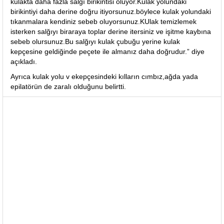
kulakta daha fazla salgı birikintisi oluyor.Kulak yolundaki
birikintiyi daha derine doğru itiyorsunuz.böylece kulak yolundaki
tıkanmalara kendiniz sebeb oluyorsunuz.KUlak temizlemek
isterken salğıyı biraraya toplar derine itersiniz ve işitme kaybına
sebeb olursunuz.Bu salğıyı kulak çubuğu yerine kulak
kepçesine geldiğinde peçete ile almanız daha doğrudur.” diye
açıkladı.
Ayrıca kulak yolu v ekepçesindeki kılların cımbız,ağda yada
epilatörün de zaralı olduğunu belirtti.