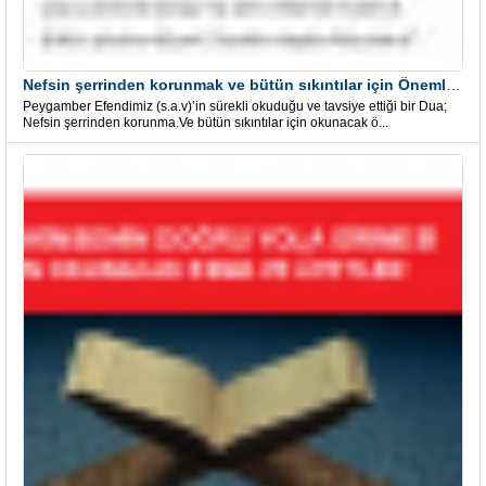
Nefsin şerrinden korunmak ve bütün sıkıntılar için Önemli bir Dua
Peygamber Efendimiz (s.a.v)’in sürekli okuduğu ve tavsiye ettiği bir Dua;
Nefsin şerrinden korunma.Ve bütün sıkıntılar için okunacak ö...