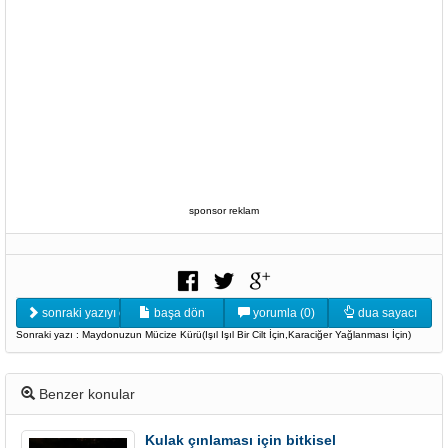
sponsor reklam
sonraki yazıyı oku
başa dön
yorumla (0)
dua sayacı
Sonraki yazı : Maydonuzun Mücize Kürü(Işıl Işıl Bir Cilt İçin,Karaciğer Yağlanması İçin)
Benzer konular
Kulak çınlaması için bitkisel