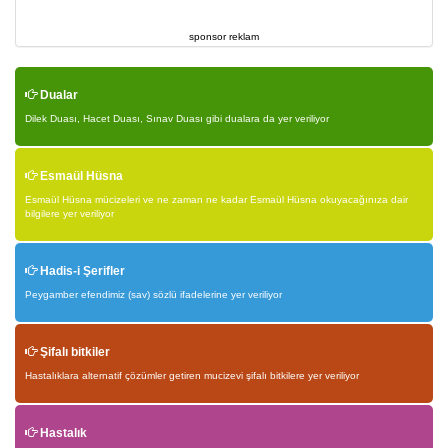
sponsor reklam
Dualar
Dilek Duası, Hacet Duası, Sınav Duası gibi dualara da yer veriliyor
Esmaül Hüsna
Esmaül Hüsna mücizeleri ve ne zaman ne kadar Esmaül Hüsna okuyacağınıza dair
bilgilere yer veriliyor
Hadis-i Şerifler
Peygamber efendimiz (sav) sözlü ifadelerine yer veriliyor
Şifalı bitkiler
Hastalıklara alternatif çözümler getiren mucizevi şifalı bitkilere yer veriliyor
Hastalık