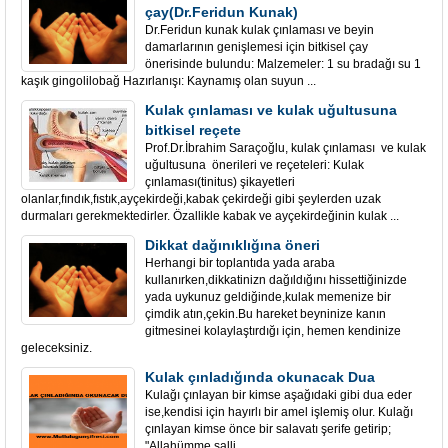
çay(Dr.Feridun Kunak)
Dr.Feridun kunak kulak çınlaması ve beyin
damarlarının genişlemesi için bitkisel çay
önerisinde bulundu: Malzemeler: 1 su bradağı su 1
kaşık gingolilobağ Hazırlanışı: Kaynamış olan suyun ...
Kulak çınlaması ve kulak uğultusuna
bitkisel reçete
Prof.Dr.İbrahim Saraçoğlu, kulak çınlaması ve kulak
uğultusuna önerileri ve reçeteleri: Kulak
çınlaması(tinitus) şikayetleri
olanlar,fındık,fıstık,ayçekirdeği,kabak çekirdeği gibi şeylerden uzak
durmaları gerekmektedirler. Özallikle kabak ve ayçekirdeğinin kulak ...
Dikkat dağınıklığına öneri
Herhangi bir toplantıda yada araba
kullanırken,dikkatinizn dağıldığını hissettiğinizde
yada uykunuz geldiğinde,kulak memenize bir
çimdik atın,çekin.Bu hareket beyninize kanın
gitmesinei kolaylaştırdığı için, hemen kendinize
geleceksiniz.
Kulak çınladığında okunacak Dua
Kulağı çınlayan bir kimse aşağıdaki gibi dua eder
ise,kendisi için hayırlı bir amel işlemiş olur. Kulağı
çınlayan kimse önce bir salavatı şerife getirip;
"Allahümme salli ...