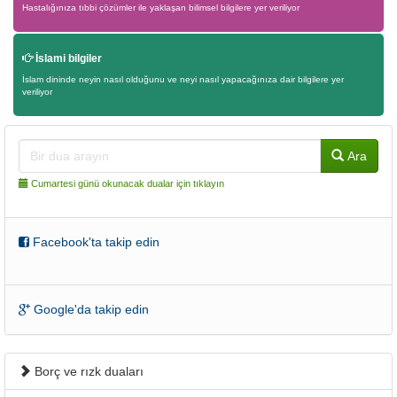
Hastalığınıza tıbbi çözümler ile yaklaşan bilimsel bilgilere yer veriliyor
İslami bilgiler
İslam dininde neyin nasıl olduğunu ve neyi nasıl yapacağınıza dair bilgilere yer
veriliyor
Ara
Cumartesi günü okunacak dualar için tıklayın
Facebook'ta takip edin
Google'da takip edin
Borç ve rızk duaları