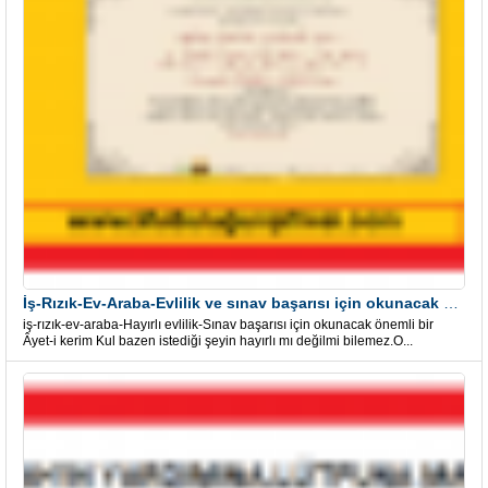
İş-Rızık-Ev-Araba-Evlilik ve sınav başarısı için okunacak Önemli bir Âyet
iş-rızık-ev-araba-Hayırlı evlilik-Sınav başarısı için okunacak önemli bir
Âyet-i kerim Kul bazen istediği şeyin hayırlı mı değilmi bilemez.O...